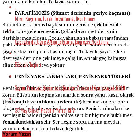
yaralara neden olur. Tedavisi sünnettir.
PARAFİMOZİS (Sünnet derisinin geriye kaçması)
İdrar Kaçırma, İdrar Tutamama, İkontinans
Sünnet derisi penis baş kısmının gerisine çekilmesi ile
tekrar öne gelememesidir. Çoklukla sünnet derisinin
darlıklarında oluşur. Çocuk yahut anne babası tarafından
Çocuklarda Gece Altını Islatma, Enürezis Nokturna
paklık hedefi ile deri geriye çekilir, daha sonra deri burada
şişer ve kızarır, penis başını boğar. Tedavide şayet erken
devreyse deri öne çekilmeye çalışılır. Ancak geç kalmışsa
Böbrek Taşları
sünnetten öbür deva yoktur.
PENİS YARALANMALARI, PENİS FARKTÜRLERİ
Selim Prostat Büyümesi (Benign Prostat Hiperplazisi-BPH)
Penis oynak bir organ olduğundan darbelere karşı kendini
korur. Büsbütün kopma kazalardan sonra yahut kasti olarak
(kıskançlık ve intikam nedeni ile)
kesilmesinden sonra
oluşur. Darbelerde penise kan oturur. Penis kırılmaları ise
35 Yaş Cinsel Hayatın Yarısı Mı?
sertleşmiş haldeki penisin ani ve sert bir biçimde bükülmesi
sonucu meydana gelir. Sertleşme sorunlarına meydan
Yorum İçin Tıklayın
vermemek için erken tedavi değerlidir.
Yorum Yazın