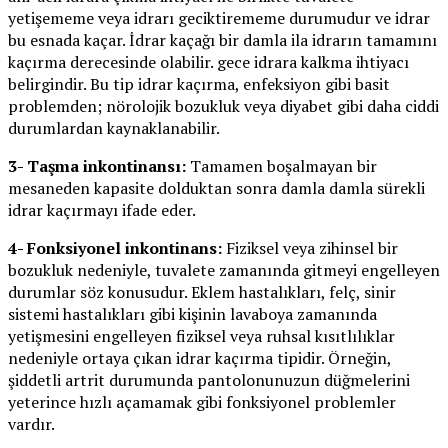
yetişememe veya idrarı geciktirememe durumudur ve idrar
bu esnada kaçar. İdrar kaçağı bir damla ila idrarın tamamını
kaçırma derecesinde olabilir. gece idrara kalkma ihtiyacı
belirgindir. Bu tip idrar kaçırma, enfeksiyon gibi basit
problemden; nörolojik bozukluk veya diyabet gibi daha ciddi
durumlardan kaynaklanabilir.
3- Taşma inkontinansı:
Tamamen boşalmayan bir
mesaneden kapasite dolduktan sonra damla damla sürekli
idrar kaçırmayı ifade eder.
4- Fonksiyonel inkontinans:
Fiziksel veya zihinsel bir
bozukluk nedeniyle, tuvalete zamanında gitmeyi engelleyen
durumlar söz konusudur. Eklem hastalıkları, felç, sinir
sistemi hastalıkları gibi kişinin lavaboya zamanında
yetişmesini engelleyen fiziksel veya ruhsal kısıtlılıklar
nedeniyle ortaya çıkan idrar kaçırma tipidir. Örneğin,
şiddetli artrit durumunda pantolonunuzun düğmelerini
yeterince hızlı açamamak gibi fonksiyonel problemler
vardır.