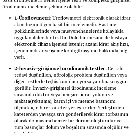
basit üroflowmetri denen işeme testi ve kompleks girişimsel
ürodinamik inceleme şeklinde olabilir.
1-Üroflowmetri:
Üroflowmetri elektronik olarak idrar
akım hızını ölçen basit bir incelemedir. Hastane
polikliniklerinde veya muayenehanelerde kolaylıkla
uygulanabilen bir testtir. Dolu bir mesane ile hastaya
elektronik cihaza işemesi istenir; azami idrar akış hızı,
işenen miktar ve işeme konfigürasyonu hakkında bilgi
verir.
2-İnvaziv-girişimsel ürodinamik testler:
Cerrahi
tedavi düşünülen, nörolojik problem düşünülen veya
diğer testlerle teşhis konulamıyorsa yapılması uygun
görülür. İnvaziv-girişimsel ürodinamik inceleme
sırasında doktor veya hemşire, idrar yoluna ve
makata(rektuma), karın içi ve mesane basıncını
ölçmek için birer kateter yerleştirirler. Yerleştirilen
kateterden yavaşça sıvı gönderilerek idrar torbasının
olarak dolmasına benzer bir durum oluşturulur ve
tüm basınçlar dolum ve boşaltım sırasında ölçülür ve