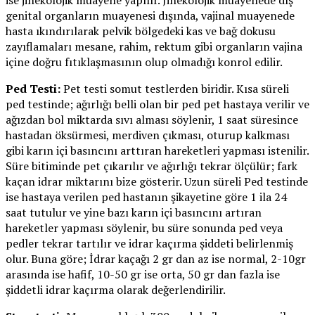
ise jinekolojik muayene yapılır. Jinekolojik muayenede dış
genital organların muayenesi dışında, vajinal muayenede
hasta ıkındırılarak pelvik bölgedeki kas ve bağ dokusu
zayıflamaları mesane, rahim, rektum gibi organların vajina
içine doğru fıtıklaşmasının olup olmadığı konrol edilir.
Ped Testi:
Pet testi somut testlerden biridir. Kısa süreli
ped testinde; ağırlığı belli olan bir ped pet hastaya verilir ve
ağızdan bol miktarda sıvı alması söylenir, 1 saat süresince
hastadan öksürmesi, merdiven çıkması, oturup kalkması
gibi karın içi basıncını arttıran hareketleri yapması istenilir.
Süre bitiminde pet çıkarılır ve ağırlığı tekrar ölçülür; fark
kaçan idrar miktarını bize gösterir. Uzun süreli Ped testinde
ise hastaya verilen ped hastanın şikayetine göre 1 ila 24
saat tutulur ve yine bazı karın içi basıncını artıran
hareketler yapması söylenir, bu süre sonunda ped veya
pedler tekrar tartılır ve idrar kaçırma şiddeti belirlenmiş
olur. Buna göre; İdrar kaçağı 2 gr dan az ise normal, 2-10gr
arasında ise hafif, 10-50 gr ise orta, 50 gr dan fazla ise
şiddetli idrar kaçırma olarak değerlendirilir.