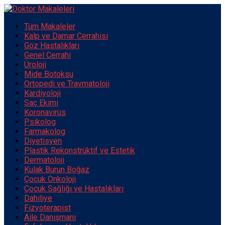
Tüm Makaleler
Kalp ve Damar Cerrahisi
Göz Hastalıkları
Genel Cerrahi
Üroloji
Mide Botoksu
Ortopedi ve Travmatoloji
Kardiyoloji
Saç Ekimi
Koronavirüs
Psikolog
Farmakolog
Diyetisyen
Plastik Rekonstrüktif ve Estetik
Dermatoloji
Kulak Burun Boğaz
Çocuk Onkoloji
Çocuk Sağlığı ve Hastalıkları
Dahiliye
Fizyoterapist
Aile Danışmanı