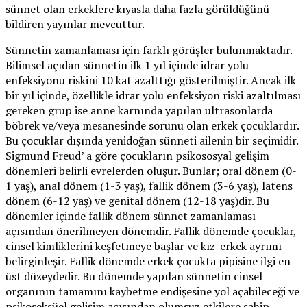
sünnet olan erkeklere kıyasla daha fazla görüldüğünü
bildiren yayınlar mevcuttur.
Sünnetin zamanlaması için farklı görüşler bulunmaktadır.
Bilimsel açıdan sünnetin ilk 1 yıl içinde idrar yolu
enfeksiyonu riskini 10 kat azalttığı gösterilmiştir. Ancak ilk
bir yıl içinde, özellikle idrar yolu enfeksiyon riski azaltılması
gereken grup ise anne karnında yapılan ultrasonlarda
böbrek ve/veya mesanesinde sorunu olan erkek çocuklardır.
Bu çocuklar dışında yenidoğan sünneti ailenin bir seçimidir.
Sigmund Freud’ a göre çocukların psikososyal gelişim
dönemleri belirli evrelerden oluşur. Bunlar; oral dönem (0-
1 yaş), anal dönem (1-3 yaş), fallik dönem (3-6 yaş), latens
dönem (6-12 yaş) ve genital dönem (12-18 yaş)dir. Bu
dönemler içinde fallik dönem sünnet zamanlaması
açısından önerilmeyen dönemdir. Fallik dönemde çocuklar,
cinsel kimliklerini keşfetmeye başlar ve kız-erkek ayrımı
belirginleşir. Fallik dönemde erkek çocukta pipisine ilgi en
üst düzeydedir. Bu dönemde yapılan sünnetin cinsel
organının tamamını kaybetme endişesine yol açabileceği ve
psikoseksüel gelişim açısından olumsuz etkilere sahip