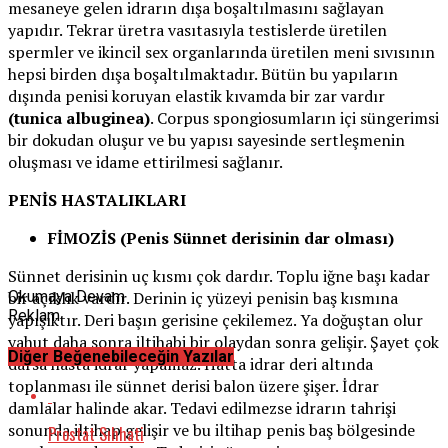
mesaneye gelen idrarın dışa boşaltılmasını sağlayan
yapıdır. Tekrar üretra vasıtasıyla testislerde üretilen
spermler ve ikincil sex organlarında üretilen meni sıvısının
hepsi birden dışa boşaltılmaktadır. Bütün bu yapıların
dışında penisi koruyan elastik kıvamda bir zar vardır
(tunica albuginea)
. Corpus spongiosumların içi süngerimsi
bir dokudan oluşur ve bu yapısı sayesinde sertleşmenin
oluşması ve idame ettirilmesi sağlanır.
PENİS HASTALIKLARI
FİMOZİS (Penis Sünnet derisinin dar olması)
Sünnet derisinin uç kısmı çok dardır. Toplu iğne başı kadar
bir açıklık vardır. Derinin iç yüzeyi penisin baş kısmına
Okumaya Devam
Reklam
yapışıktır. Deri başın gerisine çekilemez. Ya doğuştan olur
yahut daha sonra iltihabi bir olaydan sonra gelişir. Şayet çok
Diğer Beğenebileceğin Yazılar
darsa hasta idrar yapamaz. Hatta idrar deri altında
toplanması ile sünnet derisi balon üzere şişer. İdrar
damlalar halinde akar. Tedavi edilmezse idrarın tahrişi
sonunda iltihap gelişir ve bu iltihap penis baş bölgesinde
Prostat Sıhhati