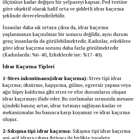
ölçüsüne kadar değişen bir yelpazeyi kapsar. Ped testine
göre objektif olarak hafif orta ve şiddetli idrar kaçırma
şeklinde derecelendirilebilir.
İnsanlar daha sık ortaya çıksa da, idrar kaçırma
yaşlanmanın kaçınılmaz bir sonucu değildir, aynı durum
genç insanlarda da görülebilmektedir. Kadınlar, erkeklere
göre idrar kaçırma sorunu daha fazla görülmektedir
(Kadınlarda: %6-40, Erkeklerde ise: %17-40).
İdrar Kaçırma Tipleri
1-Stres inkontinans(idrar kaçırma):
Stres tipi idrar
kaçırma; öksürme, hapşırma, gülme, egzersiz yapma veya
ağır bişey kaldırma gibi stres ve efor durumların oluşan
idrar kaçırmayı ifade eder. Bu zorlamalar sırasında mesane
içindeki basınç artar, idrar tutmayı sağlayan kaslar ve
mekanizmalar bu basınca karşı koyamaz ve idrar kaçırma
oluşur.
2-Sıkışma tipi idrar kaçırma:
Sıkışma tipi idrar kaçırma
ani-acil idrara çıkma ihtiyacı ile birlikte tuvalete