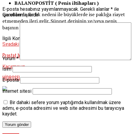
BALANOPOSTİT ( Penis iltihapları )
E-posta hesabınız yayımlanmayacak.
Gerekli alanlar
*
ile
Çocuklarda darlık nedeni ile büyüklerde ise paklığa riayet
işaretlenmişlerdir
etmemeden ileri gelir. Sünnet derisinin ve/veya penis
başının iltihabı biçiminde olur.
İlgili Konular:
Deri̇
idrar
penis
Sert
Sıradaki
Prostat büyümesi cinsel performansı tesirler mi?
Yorum
*
Kaçırmayın
İsim
HİDROSEL
E-posta
İnternet sitesi
Bir dahaki sefere yorum yaptığımda kullanılmak üzere
adımı, e-posta adresimi ve web site adresimi bu tarayıcıya
kaydet.