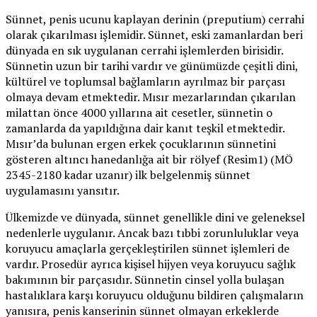
Sünnet, penis ucunu kaplayan derinin (preputium) cerrahi
olarak çıkarılması işlemidir. Sünnet, eski zamanlardan beri
dünyada en sık uygulanan cerrahi işlemlerden birisidir.
Sünnetin uzun bir tarihi vardır ve günümüzde çeşitli dini,
kültürel ve toplumsal bağlamların ayrılmaz bir parçası
olmaya devam etmektedir. Mısır mezarlarından çıkarılan
milattan önce 4000 yıllarına ait cesetler, sünnetin o
zamanlarda da yapıldığına dair kanıt teşkil etmektedir.
Mısır’da bulunan ergen erkek çocuklarının sünnetini
gösteren altıncı hanedanlığa ait bir rölyef (Resim1) (MÖ
2345-2180 kadar uzanır) ilk belgelenmiş sünnet
uygulamasını yansıtır.
Ülkemizde ve dünyada, sünnet genellikle dini ve geleneksel
nedenlerle uygulanır. Ancak bazı tıbbi zorunluluklar veya
koruyucu amaçlarla gerçekleştirilen sünnet işlemleri de
vardır. Prosedür ayrıca kişisel hijyen veya koruyucu sağlık
bakımının bir parçasıdır. Sünnetin cinsel yolla bulaşan
hastalıklara karşı koruyucu olduğunu bildiren çalışmaların
yanısıra, penis kanserinin sünnet olmayan erkeklerde