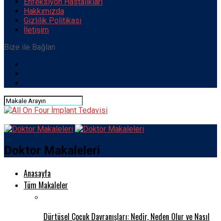
Enfeksiyon Hastalıkları
Hakkımızda
Gizlilik Politikası
İletişim
Bize ile Bağlan
Doktor Makaleleri
Anasayfa
Tüm Makaleler
Dürtüsel Çocuk Davranışları: Nedir, Neden Olur ve Nasıl