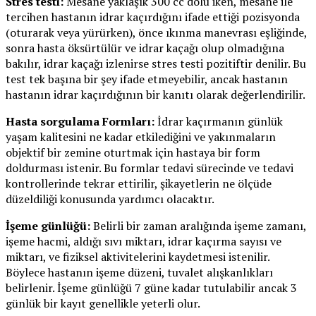
Stres testi:
Mesane yaklaşık 300 cc dolu iken, mesane ile
tercihen hastanın idrar kaçırdığını ifade ettiği pozisyonda
(oturarak veya yürürken), önce ıkınma manevrası eşliğinde,
sonra hasta öksürtülür ve idrar kaçağı olup olmadığına
bakılır, idrar kaçağı izlenirse stres testi pozitiftir denilir. Bu
test tek başına bir şey ifade etmeyebilir, ancak hastanın
hastanın idrar kaçırdığının bir kanıtı olarak değerlendirilir.
Hasta sorgulama Formları:
İdrar kaçırmanın günlük
yaşam kalitesini ne kadar etkilediğini ve yakınmaların
objektif bir zemine oturtmak için hastaya bir form
doldurması istenir. Bu formlar tedavi sürecinde ve tedavi
kontrollerinde tekrar ettirilir, şikayetlerin ne ölçüde
düzeldiliği konusunda yardımcı olacaktır.
İşeme günlüğü:
Belirli bir zaman aralığında işeme zamanı,
işeme hacmi, aldığı sıvı miktarı, idrar kaçırma sayısı ve
miktarı, ve fiziksel aktivitelerini kaydetmesi istenilir.
Böylece hastanın işeme düzeni, tuvalet alışkanlıkları
belirlenir. İşeme günlüğü 7 güne kadar tutulabilir ancak 3
günlük bir kayıt genellikle yeterli olur.