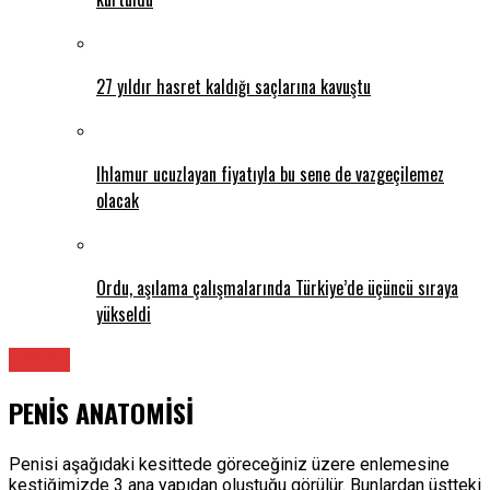
27 yıldır hasret kaldığı saçlarına kavuştu
Ihlamur ucuzlayan fiyatıyla bu sene de vazgeçilemez
olacak
Ordu, aşılama çalışmalarında Türkiye’de üçüncü sıraya
yükseldi
Üroloji
PENİS ANATOMİSİ
Penisi aşağıdaki kesittede göreceğiniz üzere enlemesine
kestiğimizde 3 ana yapıdan oluştuğu görülür. Bunlardan üstteki