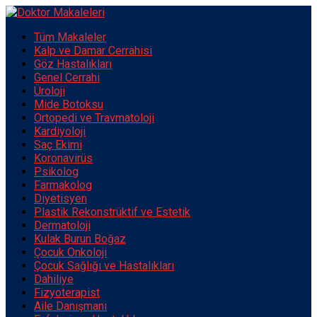
Tüm Makaleler
Kalp ve Damar Cerrahisi
Göz Hastalıkları
Genel Cerrahi
Üroloji
Mide Botoksu
Ortopedi ve Travmatoloji
Kardiyoloji
Saç Ekimi
Koronavirüs
Psikolog
Farmakolog
Diyetisyen
Plastik Rekonstrüktif ve Estetik
Dermatoloji
Kulak Burun Boğaz
Çocuk Onkoloji
Çocuk Sağlığı ve Hastalıkları
Dahiliye
Fizyoterapist
Aile Danışmanı