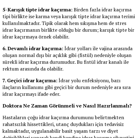
5-Karışık tipte idrar kaçırma:
Birden fazla idrar kaçırma
tipi birlikte ise karma veya karışık tipte idrar kaçırma terimi
kullanılmaktadır. Tipik olarak hem sıkışma hem de stres
idrar kaçırmanın birlikte olduğu bir durum; karışık tipte bir
idrar kaçırmaya örnek olabilir.
6. Devamlı idrar kaçırma:
İdrar yolları ile vajina arasında
oluşan normal dışı bir açıklık gibi (fistül) nedeniyle oluşan
sürekli idrar kaçırma durumudur. Bu fistül idrar kanalı ile
rektum arasında da olabilir.
7. Geçici idrar kaçırma:
İdrar yolu enfeksiyonu, bazı
ilaçların kullanımı gibi geçici bir durum nedeniyle ara sıra
idrar kaçırmayı ifade eder.
Doktora Ne Zaman Görünmeli ve Nasıl Hazırlanmalı?
Hastaların çoğu idrar kaçırma durumunu belirtmekten
rahatsızlık hissettikleri, utanç duydukları için tedavisiz
kalmaktadır, uygulanabilir basit yaşam tarzı ve diyet
değişiklikleri yaparak kendi kendine idrar kaçırma şikayetini