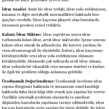
İdrar Analizi:
Basit bir idrar tetkiki, idrar yolu enfeksiyonu,
kanama ve diğer metabolik anormallikleri hakkında bize
ipuçları verebilir. İdrar kaçırma şikayeti olan hastalarda
istenmesi gereken temel tetkiktir.
Kalıntı İdrar Miktarı:
İdrar yaptıktan sonra idrar
torbasında kalan idrar, artık idrar miktarıdır. İşeme sonrası
kalıntı idrar olarak da adlandırılır. Bir kateter yardımı ile
veya ultrasonografi ile ölçülebilir. Kalıntı, idrar kaçırmayı
kötüleştirebilir veya idrar yolu enfeksiyonu olmasını
körükleyebilir. Mesanede çok miktarda artık idrar olması,
idrar yolunda bir tıkanıklık veya mesane sinirleri ve kasları
ile ilgili bir problem olduğu anlamına gelebilir.
Ürodinamik Değerlendirme:
Ürodinamik inceleme idrar
yapma döngünüz hakkında ve mesanenin nasıl kasıldığı
hakkında daha fazla bilgi elde etmek için yapılan bir testtir.
Özellikle nörolojik problemi olanlarda ve ameliyat
düşünülen hastalarda yapılması tavsiye edilmektedir, idrar
kaçıran hastalarda rutin yapılan bir işlem değildir. Bu işlem