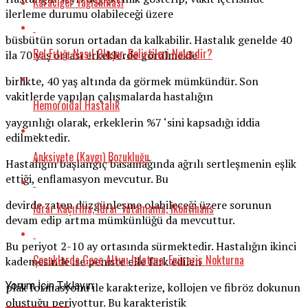
Karaciğer Yağlanması
ilerleme durumu olabileceği üzere
büsbütün sorun ortadan da kalkabilir. Hastalık genelde 40
Bel Fıtığı Nasıl Oluşur, Belirtileri Nelerdir?
ila 70 yaş ortası erkeklerde görülmekle
birlikte, 40 yaş altında da görmek mümkündür. Son
vakitlerde yapılan çalışmalarda hastalığın
Hemoroidal Hastalık
yaygınlığı olarak, erkeklerin %7 ‘sini kapsadığı iddia
edilmektedir.
Anksiyete (Kaygı) Bozukluğu
Hastalığın başlangıç basamağında ağrılı sertleşmenin eşlik
ettiği, enflamasyon mevcutur. Bu
devirde zaten düzgünleşme olabileceği üzere sorunun
İdrar Kaçırma, İdrar Tutamama, İkontinans
devam edip artma mümkünlüğü da mevcuttur.
Bu periyot 2-10 ay ortasında sürmektedir. Hastalığın ikinci
Çocuklarda Gece Altını Islatma, Enürezis Nokturna
kademesinde ise peniste elle fark edilen
Yorum İçin Tıklayın
plak formasyonu ile karakterize, kollojen ve fibröz dokunun
oluştuğu periyottur. Bu karakteristik