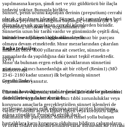
yapılmasına karşın, şimdi net ve yüz güldürücü bir ilaçla
tedavisi yoktur. Bununla birlikte
Sünnet, penis ucunu kaplayan derinin (preputium) cerrahi
olarak çıkarılması işlemidir. Sünnet, eski zamanlardan beri
bilhassa peyroni hastalığının başlangıç etabında (ilk 3 ay
dünyada en sık uygulanan cerrahi işlemlerden birisidir.
içerisinde), birtakım ilaç uygulamaları ile
Sünnetin uzun bir tarihi vardır ve günümüzde çeşitli dini,
kültürel ve toplumsal bağlamların ayrılmaz bir parçası
önemli muvaffakiyet sağlanabilmektedir.
olmaya devam etmektedir. Mısır mezarlarından çıkarılan
Başka tedaviler
milattan önce 4000 yıllarına ait cesetler, sünnetin o
zamanlarda da yapıldığına dair kanıt teşkil etmektedir.
ESWT
Mısır’da bulunan ergen erkek çocuklarının sünnetini
gösteren altıncı hanedanlığa ait bir rölyef (Resim1) (MÖ
Radyoterapi
2345-2180 kadar uzanır) ilk belgelenmiş sünnet
Cerrahi Tedavi
uygulamasını yansıtır.
Peyroni hastalığının cerrahi tedavisi penis deformitesinin
Ülkemizde ve dünyada, sünnet genellikle dini ve geleneksel
düzeltilmesi ya da beraberinde
nedenlerle uygulanır. Ancak bazı tıbbi zorunluluklar veya
koruyucu amaçlarla gerçekleştirilen sünnet işlemleri de
sertleşme sorunu eşlik ediyorsa penil protez konulması
vardır. Prosedür ayrıca kişisel hijyen veya koruyucu sağlık
aslına yöneliktir. Penisteki eğrilik ilaçlı
bakımının bir parçasıdır. Sünnetin cinsel yolla bulaşan
hastalıklara karşı koruyucu olduğunu bildiren çalışmaların
ve öteki tedavi prosedürlerinden yarar görmemiş ise cerrahi