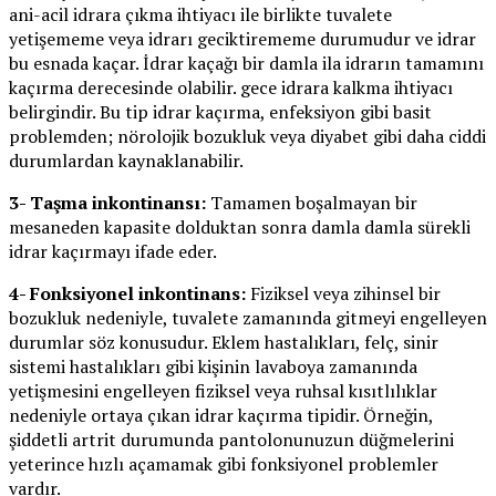
ani-acil idrara çıkma ihtiyacı ile birlikte tuvalete
yetişememe veya idrarı geciktirememe durumudur ve idrar
bu esnada kaçar. İdrar kaçağı bir damla ila idrarın tamamını
kaçırma derecesinde olabilir. gece idrara kalkma ihtiyacı
belirgindir. Bu tip idrar kaçırma, enfeksiyon gibi basit
problemden; nörolojik bozukluk veya diyabet gibi daha ciddi
durumlardan kaynaklanabilir.
3- Taşma inkontinansı:
Tamamen boşalmayan bir
mesaneden kapasite dolduktan sonra damla damla sürekli
idrar kaçırmayı ifade eder.
4- Fonksiyonel inkontinans:
Fiziksel veya zihinsel bir
bozukluk nedeniyle, tuvalete zamanında gitmeyi engelleyen
durumlar söz konusudur. Eklem hastalıkları, felç, sinir
sistemi hastalıkları gibi kişinin lavaboya zamanında
yetişmesini engelleyen fiziksel veya ruhsal kısıtlılıklar
nedeniyle ortaya çıkan idrar kaçırma tipidir. Örneğin,
şiddetli artrit durumunda pantolonunuzun düğmelerini
yeterince hızlı açamamak gibi fonksiyonel problemler
vardır.