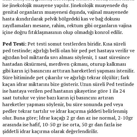
ise jinekolojik muayene yapılır. Jinekolojik muayenede dış
genital organların muayenesi dışında, vajinal muayenede
hasta ıkındırılarak pelvik bölgedeki kas ve bağ dokusu
zayıflamaları mesane, rahim, rektum gibi organların vajina
içine doğru fıtıklaşmasının olup olmadığı konrol edilir.
Ped Testi:
Pet testi somut testlerden biridir. Kısa süreli
ped testinde; ağırlığı belli olan bir ped pet hastaya verilir ve
ağızdan bol miktarda sıvı alması söylenir, 1 saat süresince
hastadan öksürmesi, merdiven çıkması, oturup kalkması
gibi karın içi basıncını arttıran hareketleri yapması istenilir.
Süre bitiminde pet çıkarılır ve ağırlığı tekrar ölçülür; fark
kaçan idrar miktarını bize gösterir. Uzun süreli Ped testinde
ise hastaya verilen ped hastanın şikayetine göre 1 ila 24
saat tutulur ve yine bazı karın içi basıncını artıran
hareketler yapması söylenir, bu süre sonunda ped veya
pedler tekrar tartılır ve idrar kaçırma şiddeti belirlenmiş
olur. Buna göre; İdrar kaçağı 2 gr dan az ise normal, 2-10gr
arasında ise hafif, 10-50 gr ise orta, 50 gr dan fazla ise
şiddetli idrar kaçırma olarak değerlendirilir.