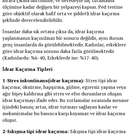
idrara çıkma dürtüsüne, ve neredeyse hiç tutamama
ölçüsüne kadar değişen bir yelpazeyi kapsar. Ped testine
göre objektif olarak hafif orta ve şiddetli idrar kaçırma
şeklinde derecelendirilebilir.
İnsanlar daha sık ortaya çıksa da, idrar kaçırma
yaşlanmanın kaçınılmaz bir sonucu değildir, aynı durum
genç insanlarda da görülebilmektedir. Kadınlar, erkeklere
göre idrar kaçırma sorunu daha fazla görülmektedir
(Kadınlarda: %6-40, Erkeklerde ise: %17-40).
İdrar Kaçırma Tipleri
1-Stres inkontinans(idrar kaçırma):
Stres tipi idrar
kaçırma; öksürme, hapşırma, gülme, egzersiz yapma veya
ağır bişey kaldırma gibi stres ve efor durumların oluşan
idrar kaçırmayı ifade eder. Bu zorlamalar sırasında mesane
içindeki basınç artar, idrar tutmayı sağlayan kaslar ve
mekanizmalar bu basınca karşı koyamaz ve idrar kaçırma
oluşur.
2-Sıkışma tipi idrar kaçırma:
Sıkışma tipi idrar kaçırma