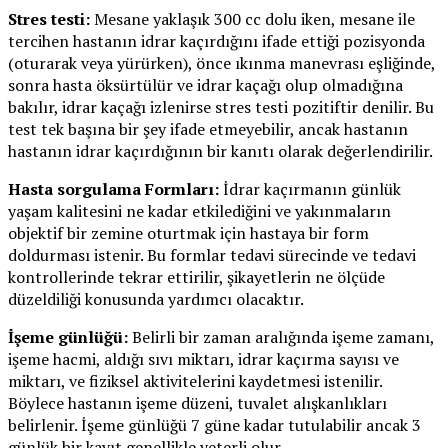
Stres testi:
Mesane yaklaşık 300 cc dolu iken, mesane ile
tercihen hastanın idrar kaçırdığını ifade ettiği pozisyonda
(oturarak veya yürürken), önce ıkınma manevrası eşliğinde,
sonra hasta öksürtülür ve idrar kaçağı olup olmadığına
bakılır, idrar kaçağı izlenirse stres testi pozitiftir denilir. Bu
test tek başına bir şey ifade etmeyebilir, ancak hastanın
hastanın idrar kaçırdığının bir kanıtı olarak değerlendirilir.
Hasta sorgulama Formları:
İdrar kaçırmanın günlük
yaşam kalitesini ne kadar etkilediğini ve yakınmaların
objektif bir zemine oturtmak için hastaya bir form
doldurması istenir. Bu formlar tedavi sürecinde ve tedavi
kontrollerinde tekrar ettirilir, şikayetlerin ne ölçüde
düzeldiliği konusunda yardımcı olacaktır.
İşeme günlüğü:
Belirli bir zaman aralığında işeme zamanı,
işeme hacmi, aldığı sıvı miktarı, idrar kaçırma sayısı ve
miktarı, ve fiziksel aktivitelerini kaydetmesi istenilir.
Böylece hastanın işeme düzeni, tuvalet alışkanlıkları
belirlenir. İşeme günlüğü 7 güne kadar tutulabilir ancak 3
günlük bir kayıt genellikle yeterli olur.