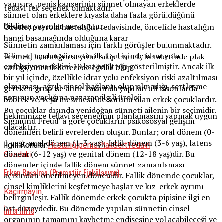
yanısıra, penis kanserinin sünnet olmayan erkeklerde
tedavi tek seçenek olmaktadır.
sünnet olan erkeklere kıyasla daha fazla görüldüğünü
bildiren yayınlar mevcuttur.
Özetle; peyroni hastalığın tedavisinde, öncelikle hastalığın
hangi basamağında olduğuna karar
Sünnetin zamanlaması için farklı görüşler bulunmaktadır.
Bilimsel açıdan sünnetin ilk 1 yıl içinde idrar yolu
vermek, hastalığın seyrini takip etmek, beraberinde plak
enfeksiyonu riskini 10 kat azalttığı gösterilmiştir. Ancak ilk
varlığı, önemli derecede eğrilik olup
bir yıl içinde, özellikle idrar yolu enfeksiyon riski azaltılması
olmaması, ağrılı cinsel bağlantı olup olmadığı, sertleşme
gereken grup ise anne karnında yapılan ultrasonlarda
sorunun varlığına nazaran ilgili üroloji
böbrek ve/veya mesanesinde sorunu olan erkek çocuklardır.
Bu çocuklar dışında yenidoğan sünneti ailenin bir seçimidir.
hekiminizce tedavi seçeneğinin planlamasını yapmak uygun
Sigmund Freud’ a göre çocukların psikososyal gelişim
olacaktır.
dönemleri belirli evrelerden oluşur. Bunlar; oral dönem (0-
1 yaş), anal dönem (1-3 yaş), fallik dönem (3-6 yaş), latens
İlgili Konular:
Hastalığı
penis
Plak
Sert
Tedavi̇
dönem (6-12 yaş) ve genital dönem (12-18 yaş)dir. Bu
Sıradaki
dönemler içinde fallik dönem sünnet zamanlaması
Erken Boşalma (Prematür Ejekülasyon)
açısından önerilmeyen dönemdir. Fallik dönemde çocuklar,
cinsel kimliklerini keşfetmeye başlar ve kız-erkek ayrımı
Kaçırmayın
belirginleşir. Fallik dönemde erkek çocukta pipisine ilgi en
üst düzeydedir. Bu dönemde yapılan sünnetin cinsel
İnfertilite
organının tamamını kaybetme endişesine yol açabileceği ve