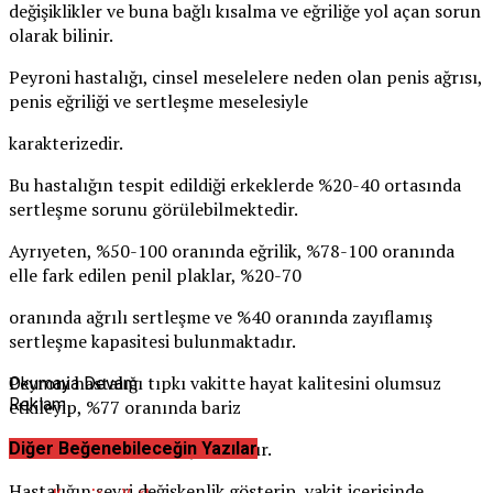
değişiklikler ve buna bağlı kısalma ve eğriliğe yol açan sorun
olarak bilinir.
Peyroni hastalığı, cinsel meselelere neden olan penis ağrısı,
penis eğriliği ve sertleşme meselesiyle
karakterizedir.
Bu hastalığın tespit edildiği erkeklerde %20-40 ortasında
sertleşme sorunu görülebilmektedir.
Ayrıyeten, %50-100 oranında eğrilik, %78-100 oranında
elle fark edilen penil plaklar, %20-70
oranında ağrılı sertleşme ve %40 oranında zayıflamış
sertleşme kapasitesi bulunmaktadır.
Peyroni hastalığı tıpkı vakitte hayat kalitesini olumsuz
Okumaya Devam
Reklam
etkileyip, %77 oranında bariz
ruhsal sıkıntılara yol açmaktadır.
Diğer Beğenebileceğin Yazılar
Hastalığın seyri değişkenlik gösterip, vakit içerisinde