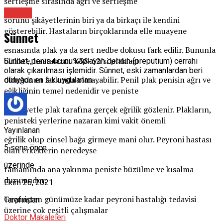
sertleşme sırasında ağrı ve sertleşme
Üroloji
sorunu şikâyetlerinin biri ya da birkaçı ile kendini
gösterebilir. Hastaların birçoklarında elle muayene
Sünnet
esnasında plak ya da sert nedbe dokusu fark edilir. Bununla
birlikte, hastaların %38-62’si plakları
Sünnet, penis ucunu kaplayan derinin (preputium) cerrahi
olarak çıkarılması işlemidir. Sünnet, eski zamanlardan beri
olduğunun farkında olmayabilir. Penil plak penisin ağrı ve
dünyada en sık uygulanan …
eğikliğinin temel nedenidir ve peniste
ekseriyetle plak tarafına gerçek eğrilik gözlenir. Plakların,
penisteki yerlerine nazaran kimi vakit önemli
Yayınlanan
eğrilik olup cinsel bağa girmeye mani olur. Peyroni hastası
5 sene önce
olan erkeklerin neredeyse
üzerinde
tamamında ana yakınma peniste büzülme ve kısalma
durumudur.
Ekim 26, 2021
Geçmişten günümüze kadar peyroni hastalığı tedavisi
Tarafından
üzerine çok çeşitli çalışmalar
Doktor Makaleleri