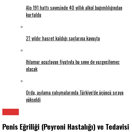
Alo 191 hattı sayesinde 40 yıllık alkol bağımlılığından
kurtuldu
27 yıldır hasret kaldığı saçlarına kavuştu
Ihlamur ucuzlayan fiyatıyla bu sene de vazgeçilemez
olacak
Ordu, aşılama çalışmalarında Türkiye’de üçüncü sıraya
yükseldi
Üroloji
Penis Eğriliği (Peyroni Hastalığı) ve Tedavisi