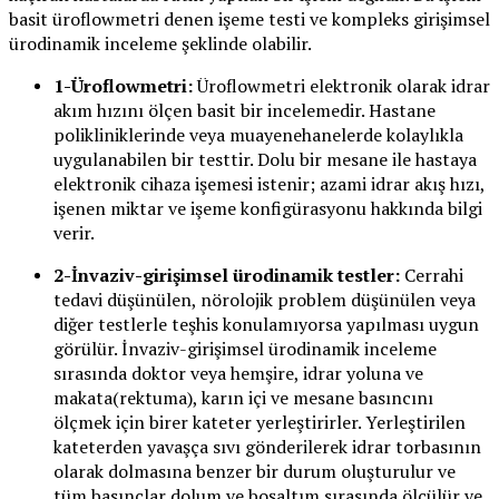
basit üroflowmetri denen işeme testi ve kompleks girişimsel
ürodinamik inceleme şeklinde olabilir.
1-Üroflowmetri:
Üroflowmetri elektronik olarak idrar
akım hızını ölçen basit bir incelemedir. Hastane
polikliniklerinde veya muayenehanelerde kolaylıkla
uygulanabilen bir testtir. Dolu bir mesane ile hastaya
elektronik cihaza işemesi istenir; azami idrar akış hızı,
işenen miktar ve işeme konfigürasyonu hakkında bilgi
verir.
2-İnvaziv-girişimsel ürodinamik testler:
Cerrahi
tedavi düşünülen, nörolojik problem düşünülen veya
diğer testlerle teşhis konulamıyorsa yapılması uygun
görülür. İnvaziv-girişimsel ürodinamik inceleme
sırasında doktor veya hemşire, idrar yoluna ve
makata(rektuma), karın içi ve mesane basıncını
ölçmek için birer kateter yerleştirirler. Yerleştirilen
kateterden yavaşça sıvı gönderilerek idrar torbasının
olarak dolmasına benzer bir durum oluşturulur ve
tüm basınçlar dolum ve boşaltım sırasında ölçülür ve