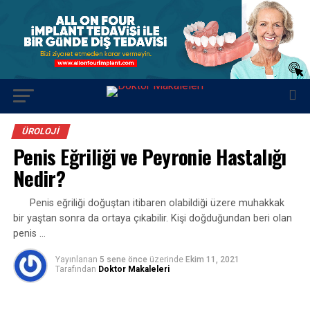
ÜROLOJI
Penis Eğriliği ve Peyronie Hastalığı
Nedir?
Penis eğriliği doğuştan itibaren olabildiği üzere muhakkak
bir yaştan sonra da ortaya çıkabilir. Kişi doğduğundan beri olan
penis …
Yayınlanan
5 sene önce
üzerinde
Ekim 11, 2021
Tarafından
Doktor Makaleleri