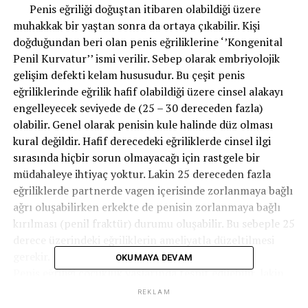
Penis eğriliği doğuştan itibaren olabildiği üzere
muhakkak bir yaştan sonra da ortaya çıkabilir. Kişi
doğduğundan beri olan penis eğriliklerine ‘’Kongenital
Penil Kurvatur’’ ismi verilir. Sebep olarak embriyolojik
gelişim defekti kelam hususudur. Bu çeşit penis
eğriliklerinde eğrilik hafif olabildiği üzere cinsel alakayı
engelleyecek seviyede de (25 – 30 dereceden fazla)
olabilir. Genel olarak penisin kule halinde düz olması
kural değildir. Hafif derecedeki eğriliklerde cinsel ilgi
sırasında hiçbir sorun olmayacağı için rastgele bir
müdahaleye ihtiyaç yoktur. Lakin 25 dereceden fazla
eğriliklerde partnerde vagen içerisinde zorlanmaya bağlı
ağrı oluşabilirken erkekte de penisin zorlanmaya bağlı
kırılması (penil fraktür) durumu oluşabilir. Bu sebeple 25
derece üzerindeki eğriliklerin ameliyatla düzeltilmesi
gerekir.
OKUMAYA DEVAM
Penis eğriliği çocukluk yaşlarında tespit edilebilir, lakin
cerrahi müdahalenin genç erişkin periyotta yapılması
REKLAM
uygun olur. Hastalar genelde cinsel birleşmede zorluk