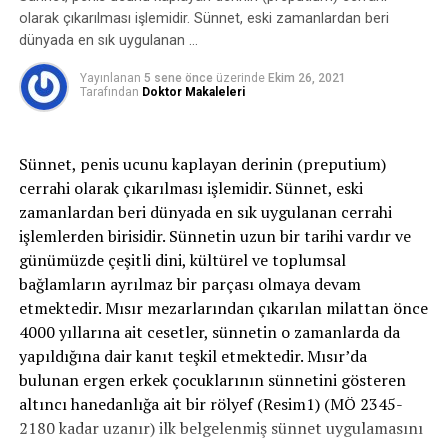
ele gelen sert bir doku varlığı ile karakterize bir
olarak çıkarılması işlemidir. Sünnet, eski zamanlardan beri
hastalıktır. Peyronie hastalığının sebepleri ortasında en
dünyada en sık uygulanan …
değerlisi penis travmasıdır. Cinsel ilginin sert
yapılmasına bağlı olarak peniste eğilme , bükülme ,
Yayınlanan
5 sene önce
üzerinde
Ekim 26, 2021
Tarafından
Doktor Makaleleri
zorlanma üzere durumlara bağlı olarak ortaya
çıkabilmektedir . Bilhassa penis fraktürü(penis kırılması)
kıssası olan hastalarda peyronie hastalığına ilerleyen
Sünnet, penis ucunu kaplayan derinin (preputium)
yıllarda rastlanabilmektedir. Ayrıyeten sertleşme sorunu
cerrahi olarak çıkarılması işlemidir. Sünnet, eski
tedavisinde kullanılan penise enjeksiyon uygulamalarına
zamanlardan beri dünyada en sık uygulanan cerrahi
bağlı olarak da peyronie hastalığı oluşabilmektedir.
işlemlerden birisidir. Sünnetin uzun bir tarihi vardır ve
Çoklukla 40-60 yaşlar ortasında görülmesine karşın
günümüzde çeşitli dini, kültürel ve toplumsal
nadiren de olsa 20’li yaşlarda da görülebilir. Yirmili
bağlamların ayrılmaz bir parçası olmaya devam
yahut daha aşağı yaşlarda görüldüğünde hastanın kıssası
etmektedir. Mısır mezarlarından çıkarılan milattan önce
incelendiğinde ereksiyon halinde penisi eğme, bükme
4000 yıllarına ait cesetler, sünnetin o zamanlarda da
hareketlerinin olduğu farkedilir. Birtakım erkek
yapıldığına dair kanıt teşkil etmektedir. Mısır’da
çocuklarda görülebilen düz sert bir yere penisini
bulunan ergen erkek çocuklarının sünnetini gösteren
sürterek mastürbasyon yapmaya bağlı olarak da
altıncı hanedanlığa ait bir rölyef (Resim1) (MÖ 2345-
oluşabilir.
2180 kadar uzanır) ilk belgelenmiş sünnet uygulamasını
Peyronie hastalığı penis derisinin altında yer alan