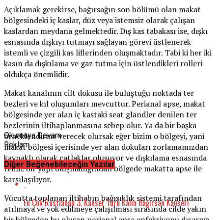
Açıklamak gerekirse, bağırsağın son bölümü olan makat
bölgesindeki iç kaslar, düz veya istemsiz olarak çalışan
kaslardan meydana gelmektedir. Dış kas tabakası ise, dışkı
esnasında dışkıyı tutmayı sağlayan görevi üstlenerek
istemli ve çizgili kas liflerinden oluşmaktadır. Tabi ki her iki
kasın da dışkılama ve gaz tutma için üstlendikleri rolleri
oldukça önemlidir.
Makat kanalının cilt dokusu ile buluştuğu noktada ter
bezleri ve kıl oluşumları mevcuttur. Perianal apse, makat
bölgesinde yer alan iç kastaki seat glandler denilen ter
bezlerinin iltihaplanmasına sebep olur. Ya da bir başka
örneklendirme verecek olursak eğer bizim o bölgeyi, yani
Okumaya Devam
Reklam
makat bölgesi içerisinde yer alan dokuları zorlamamızdan
kaynaklı olarak çatlaklar oluşuyor ve dışkılama esnasında
Diğer Beğenebileceğin Yazılar
temiz bir yapı oluşmadığından bölgede makatta apse ile
karşılaşılıyor.
Vücutta toplanan iltihabın bağışıklık sistemi tarafından
En Çok Rastlanan 3. Kanser Türü Kalın Bağırsak Kanseri
atılmaya ve yok edilmeye çalışılması sırasında cilde yakın
bir bölgeden bu oluşan perianal apse enfeksiyonu dışarıya