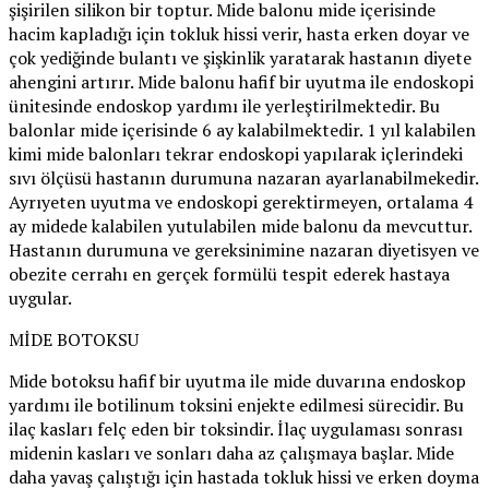
şişirilen silikon bir toptur. Mide balonu mide içerisinde
hacim kapladığı için tokluk hissi verir, hasta erken doyar ve
çok yediğinde bulantı ve şişkinlik yaratarak hastanın diyete
ahengini artırır. Mide balonu hafif bir uyutma ile endoskopi
ünitesinde endoskop yardımı ile yerleştirilmektedir. Bu
balonlar mide içerisinde 6 ay kalabilmektedir. 1 yıl kalabilen
kimi mide balonları tekrar endoskopi yapılarak içlerindeki
sıvı ölçüsü hastanın durumuna nazaran ayarlanabilmekedir.
Ayrıyeten uyutma ve endoskopi gerektirmeyen, ortalama 4
ay midede kalabilen yutulabilen mide balonu da mevcuttur.
Hastanın durumuna ve gereksinimine nazaran diyetisyen ve
obezite cerrahı en gerçek formülü tespit ederek hastaya
uygular.
MİDE BOTOKSU
Mide botoksu hafif bir uyutma ile mide duvarına endoskop
yardımı ile botilinum toksini enjekte edilmesi sürecidir. Bu
ilaç kasları felç eden bir toksindir. İlaç uygulaması sonrası
midenin kasları ve sonları daha az çalışmaya başlar. Mide
daha yavaş çalıştığı için hastada tokluk hissi ve erken doyma