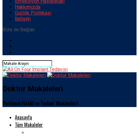
Enfeksiyon Hastalıkları
Hakkımızda
Gizlilik Politikası
İletişim
Bize ile Bağlan
Doktor Makaleleri
Perianal Fistül ve Tedavi Yöntemleri
Anasayfa
Tüm Makaleler