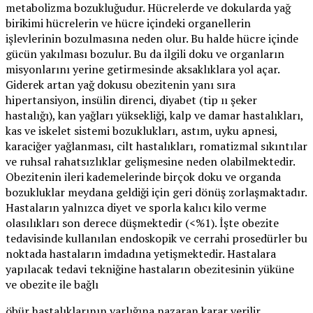
metabolizma bozukluğudur. Hücrelerde ve dokularda yağ
birikimi hücrelerin ve hücre içindeki organellerin
işlevlerinin bozulmasına neden olur. Bu halde hücre içinde
gücün yakılması bozulur. Bu da ilgili doku ve organların
misyonlarını yerine getirmesinde aksaklıklara yol açar.
Giderek artan yağ dokusu obezitenin yanı sıra
hipertansiyon, insülin direnci, diyabet (tip ıı şeker
hastalığı), kan yağları yüksekliği, kalp ve damar hastalıkları,
kas ve iskelet sistemi bozuklukları, astım, uyku apnesi,
karaciğer yağlanması, cilt hastalıkları, romatizmal sıkıntılar
ve ruhsal rahatsızlıklar gelişmesine neden olabilmektedir.
Obezitenin ileri kademelerinde birçok doku ve organda
bozukluklar meydana geldiği için geri dönüş zorlaşmaktadır.
Hastaların yalnızca diyet ve sporla kalıcı kilo verme
olasılıkları son derece düşmektedir (<%1). İşte obezite
tedavisinde kullanılan endoskopik ve cerrahi prosedürler bu
noktada hastaların imdadına yetişmektedir. Hastalara
yapılacak tedavi tekniğine hastaların obezitesinin yüküne
ve obezite ile bağlı
öbür hastalıklarının varlığına nazaran karar verilir.