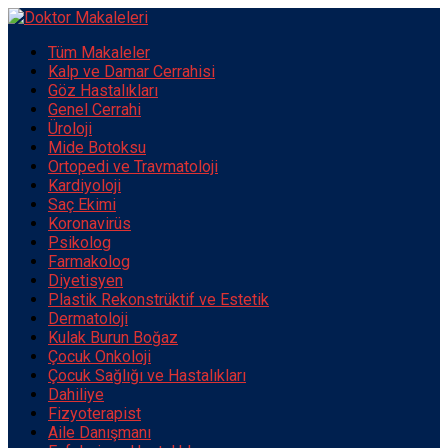
Tüm Makaleler
Kalp ve Damar Cerrahisi
Göz Hastalıkları
Genel Cerrahi
Üroloji
Mide Botoksu
Ortopedi ve Travmatoloji
Kardiyoloji
Saç Ekimi
Koronavirüs
Psikolog
Farmakolog
Diyetisyen
Plastik Rekonstrüktif ve Estetik
Dermatoloji
Kulak Burun Boğaz
Çocuk Onkoloji
Çocuk Sağlığı ve Hastalıkları
Dahiliye
Fizyoterapist
Aile Danışmanı