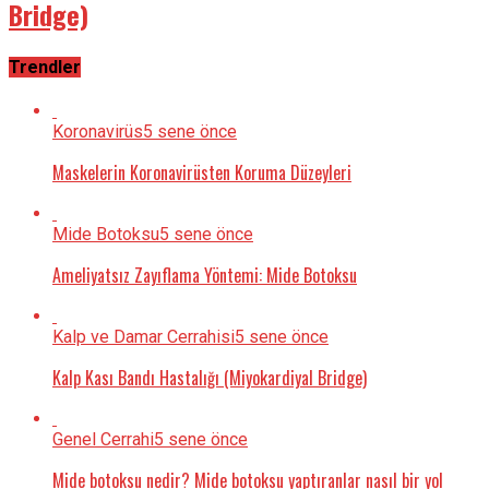
Bridge)
Trendler
Koronavirüs
5 sene önce
Maskelerin Koronavirüsten Koruma Düzeyleri
Mide Botoksu
5 sene önce
Ameliyatsız Zayıflama Yöntemi: Mide Botoksu
Kalp ve Damar Cerrahisi
5 sene önce
Kalp Kası Bandı Hastalığı (Miyokardiyal Bridge)
Genel Cerrahi
5 sene önce
Mide botoksu nedir? Mide botoksu yaptıranlar nasıl bir yol