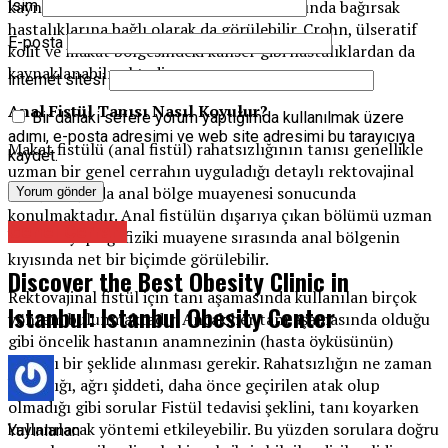
kaynaklı olarak görülmektedir. Bunun dışında bağırsak
İsim
hastalıklarına bağlı olarak da görülebilir. Crohn, ülseratif
E-posta
kolit ve makat bölgesindeki kanser gibi hastalıklardan da
kaynaklanabilmektedir.
İnternet sitesi
Anal Fistül Tanısı Nasıl Koyulur?
Bir dahaki sefere yorum yaptığımda kullanılmak üzere
adımı, e-posta adresimi ve web site adresimi bu tarayıcıya
Makat fistülü (anal fistül) rahatsızlığının tanısı genellikle
kaydet.
uzman bir genel cerrahın uyguladığı detaylı rektovajinal
muayene ya da anal bölge muayenesi sonucunda
konulmaktadır. Anal fistülün dışarıya çıkan bölümü uzman
Genel Cerrahi
hekimin yaptığı fiziki muayene sırasında anal bölgenin
kıyısında net bir biçimde görülebilir.
Discover the Best Obesity Clinic in
Rektovajinal fistül için tanı aşamasında kullanılan birçok
Istanbul: Istanbul Obesity Center
yöntem bulunmaktadır. Ancak her tanı aşamasında olduğu
gibi öncelik hastanın anamnezinin (hasta öyküsünün)
sağlıklı bir şeklide alınması gerekir. Rahatsızlığın ne zaman
başladığı, ağrı şiddeti, daha önce geçirilen atak olup
olmadığı gibi sorular Fistül tedavisi şeklini, tanı koyarken
kullanılacak yöntemi etkileyebilir. Bu yüzden sorulara doğru
Yayınlanan