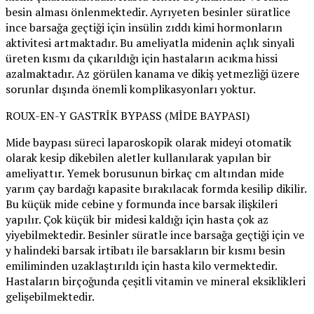
besin alması önlenmektedir. Ayrıyeten besinler süratlice
ince barsağa geçtiği için insülin zıddı kimi hormonların
aktivitesi artmaktadır. Bu ameliyatla midenin açlık sinyali
üreten kısmı da çıkarıldığı için hastaların acıkma hissi
azalmaktadır. Az görülen kanama ve dikiş yetmezliği üzere
sorunlar dışında önemli komplikasyonları yoktur.
ROUX-EN-Y GASTRİK BYPASS (MİDE BAYPASI)
Mide baypası süreci laparoskopik olarak mideyi otomatik
olarak kesip dikebilen aletler kullanılarak yapılan bir
ameliyattır. Yemek borusunun birkaç cm altından mide
yarım çay bardağı kapasite bırakılacak formda kesilip dikilir.
Bu küçük mide cebine y formunda ince barsak ilişkileri
yapılır. Çok küçük bir midesi kaldığı için hasta çok az
yiyebilmektedir. Besinler süratle ince barsağa geçtiği için ve
y halindeki barsak irtibatı ile barsakların bir kısmı besin
emiliminden uzaklaştırıldı için hasta kilo vermektedir.
Hastaların birçoğunda çeşitli vitamin ve mineral eksiklikleri
gelişebilmektedir.