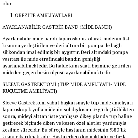
olur.
OBEZİTE AMELİYATLARI
AYARLANABİLİR GASTRİK BAND (MİDE BANDI)
Ayarlanabilir mide bandı laparoskopik olarak midenin üst
kısmına yerleştirilen ve deri altına bir pompa ile bağlı
silikondan imal edilmiş bir aygıttır. Deri altındaki pompa
vasıtası ile mide etrafındaki bandın genişliği
ayarlanabilmektedir. Bu halde kum saati biçimine getirilen
mideden geçen besin ölçüsü ayarlanabilmektedir.
SLEEVE GASTREKTOMİ (TÜP MİDE AMELİYATI- MİDE
KÜÇÜLTME AMELİYATI)
Sleeve Gastrektomi yahut başka ismiyle tüp mide ameliyatı
laparoskopik yolla midenin sol dış kısmı özgürleştirildikten
sonra, mideyi alttan üste yanlışsız dikey planda tüp haline
getirecek biçimde diken ve kesen özel aletler yardımıyla
kesilme sürecidir. Bu süreçle hastanın midesinin %80’lik
kısmı çıkarılmaktadır. Hasta erken doymaktadır ve fazla