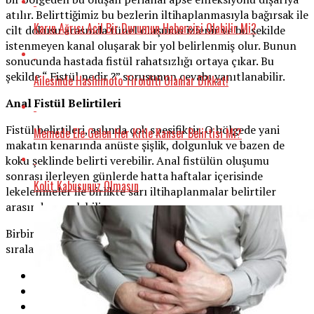
atılır. Belirttiğimiz bu bezlerin iltihaplanmasıyla bağırsak ile
Karın Ağrısı Acil Bir Durumun Habercisi Olabilir Mi?
cilt dokusu arasında tünel oluşumu izlenir ve bu şekilde
istenmeyen kanal oluşarak bir yol belirlenmiş olur. Bunun
sonucunda hastada fistül rahatsızlığı ortaya çıkar. Bu
şekilde “ Fistül nedir ?” sorusunun cevabı yanıtlanabilir.
Ailesinde Hashimoto Tiroiditi Olanlar Dikkat!
Anal Fistül Belirtileri
Fistül belirtileri, aslında çok spesifiktir. O bölgede yani
Memede Ele Gelen Her Kitle Kanser Belirtisi Mi?
makatın kenarında anüste şişlik, dolgunluk ve bazen de
koku şeklinde belirti verebilir. Anal fistülün oluşumu
sonrası ilerleyen günlerde hatta haftalar içerisinde
Kolit Kabusunuz Olmasın
lekelenmeler ile birlikte sarı iltihaplanmalar belirtiler
arasında yer alabilir.
Birbirini tetikleyerek ortaya çıkan bu belirtileri şu şekilde
sıralayabiliriz:
Makat üzerinde bulunan anal fistüle bağlı kanal girişi,
Makatta iltihaplanma,
Tuvalet esnasında görülen şiddetli ağrı,