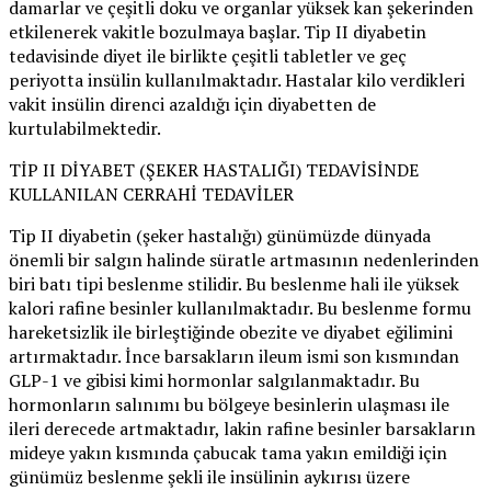
damarlar ve çeşitli doku ve organlar yüksek kan şekerinden
etkilenerek vakitle bozulmaya başlar. Tip II diyabetin
tedavisinde diyet ile birlikte çeşitli tabletler ve geç
periyotta insülin kullanılmaktadır. Hastalar kilo verdikleri
vakit insülin direnci azaldığı için diyabetten de
kurtulabilmektedir.
TİP II DİYABET (ŞEKER HASTALIĞI) TEDAVİSİNDE
KULLANILAN CERRAHİ TEDAVİLER
Tip II diyabetin (şeker hastalığı) günümüzde dünyada
önemli bir salgın halinde süratle artmasının nedenlerinden
biri batı tipi beslenme stilidir. Bu beslenme hali ile yüksek
kalori rafine besinler kullanılmaktadır. Bu beslenme formu
hareketsizlik ile birleştiğinde obezite ve diyabet eğilimini
artırmaktadır. İnce barsakların ileum ismi son kısmından
GLP-1 ve gibisi kimi hormonlar salgılanmaktadır. Bu
hormonların salınımı bu bölgeye besinlerin ulaşması ile
ileri derecede artmaktadır, lakin rafine besinler barsakların
mideye yakın kısmında çabucak tama yakın emildiği için
günümüz beslenme şekli ile insülinin aykırısı üzere