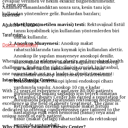
cevaplar verilmeli ve hekim eksiksiz bilgilendirilmelidir.
2 sene önce
Anamnez tamamlandıktan sonra sıra, kesin tanı için
kullanılan yöntemlere gelir. Bunlardan bazıları;
üzerinde
Mavi boya (metilen mavisi) testi:
Rektovajinal fistül
Ağustos 10, 2024
tanısı koyabilmek için kullanılan yöntemlerden biri
Tarafından
olarak kullanılır.
Anoskop Muayenesi:
Anoskop makat
Doktor Makaleleri
rahatsızlıklarında tanı koymak için kullanılan alettir.
Anoskop ile yapılan muayeneye anoskopi denilir.
When it comes to addressing obesity and its related health
Rektovajinal fistüller makatla bağlantılı olabileceği
challenges, finding the right clinic is crucial. In Istanbul,
için makat fistülü kanalının diğer ucu hekim
one name stands out as a leader in obesity treatment:
tarafından anoskop muayenesiyle belirlenebilir.
Istanbul Obesity Center
.
Rektoskopi:
Rektoskopi işlemi endoskopi cihazı
yardımıyla yapılır. Anoskop 10 cm e kadar
With 22 years of experience and over 80,000 patients
görüntüleme imkânı sağladığı için yeterli olmayan
served, Istanbul Obesity Center has earned a reputation for
durumlarda hekim tarafından rektoskopi istenebilir.
excellence in the field of obesity treatment. The clinic is
Retrofleksiyon özelliği sayesinde makat fistülü
dedicated to offering comprehensive care tailored to the
hastalığına eşlik eden hemoroid (basur) veya anal
unique needs of each patient.
fissür (makat çatlağı) rahatsızlıkları da rektoskopi
sayesinde saptanabilir.
Why Choose Istanbul Obesity Center?