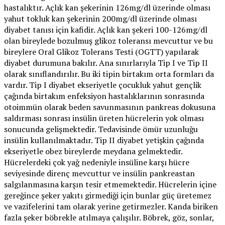
hastalıktır. Açlık kan şekerinin 126mg/dl üzerinde olması
yahut tokluk kan şekerinin 200mg/dl üzerinde olması
diyabet tanısı için kafidir. Açlık kan şekeri 100-126mg/dl
olan bireylede bozulmuş glikoz toleransı mevcuttur ve bu
bireylere Oral Glikoz Tolerans Testi (OGTT) yapılarak
diyabet durumuna bakılır. Ana sınırlarıyla Tip I ve Tip II
olarak sınıflandırılır. Bu iki tipin birtakım orta formları da
vardır. Tip I diyabet ekseriyetle çocukluk yahut gençlik
çağında birtakım enfeksiyon hastalıklarının sonrasında
otoimmün olarak beden savunmasının pankreas dokusuna
saldırması sonrası insülin üreten hücrelerin yok olması
sonucunda gelişmektedir. Tedavisinde ömür uzunluğu
insülin kullanılmaktadır. Tip II diyabet yetişkin çağında
ekseriyetle obez bireylerde meydana gelmektedir.
Hücrelerdeki çok yağ nedeniyle insüline karşı hücre
seviyesinde direnç mevcuttur ve insülin pankreastan
salgılanmasına karşın tesir etmemektedir. Hücrelerin içine
gereğince şeker yakıtı girmediği için bunlar güç üretemez
ve vazifelerini tam olarak yerine getirmezler. Kanda biriken
fazla şeker böbrekle atılmaya çalışılır. Böbrek, göz, sonlar,