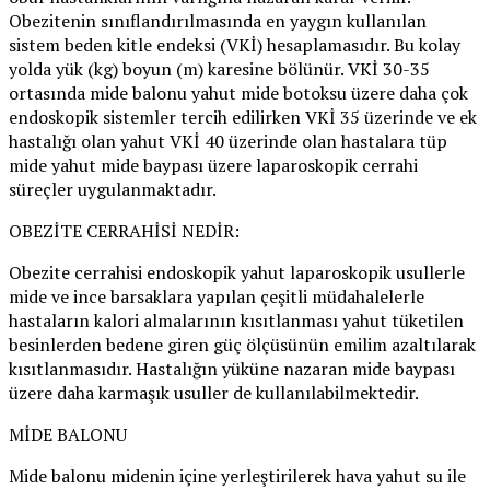
Obezitenin sınıflandırılmasında en yaygın kullanılan
sistem beden kitle endeksi (VKİ) hesaplamasıdır. Bu kolay
yolda yük (kg) boyun (m) karesine bölünür. VKİ 30-35
ortasında mide balonu yahut mide botoksu üzere daha çok
endoskopik sistemler tercih edilirken VKİ 35 üzerinde ve ek
hastalığı olan yahut VKİ 40 üzerinde olan hastalara tüp
mide yahut mide baypası üzere laparoskopik cerrahi
süreçler uygulanmaktadır.
OBEZİTE CERRAHİSİ NEDİR:
Obezite cerrahisi endoskopik yahut laparoskopik usullerle
mide ve ince barsaklara yapılan çeşitli müdahalelerle
hastaların kalori almalarının kısıtlanması yahut tüketilen
besinlerden bedene giren güç ölçüsünün emilim azaltılarak
kısıtlanmasıdır. Hastalığın yüküne nazaran mide baypası
üzere daha karmaşık usuller de kullanılabilmektedir.
MİDE BALONU
Mide balonu midenin içine yerleştirilerek hava yahut su ile