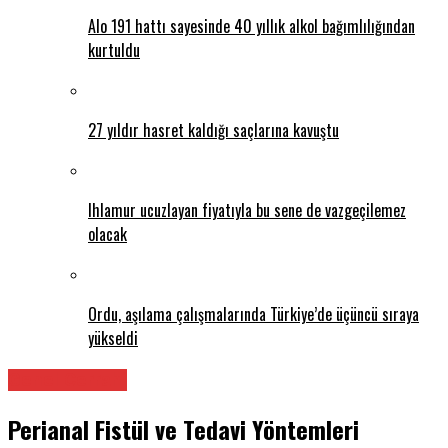
Alo 191 hattı sayesinde 40 yıllık alkol bağımlılığından
kurtuldu
27 yıldır hasret kaldığı saçlarına kavuştu
Ihlamur ucuzlayan fiyatıyla bu sene de vazgeçilemez
olacak
Ordu, aşılama çalışmalarında Türkiye’de üçüncü sıraya
yükseldi
Genel Cerrahi
Perianal Fistül ve Tedavi Yöntemleri