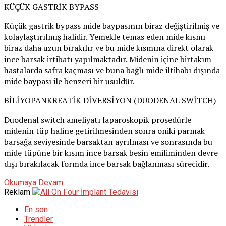
KÜÇÜK GASTRİK BYPASS
Küçük gastrik bypass mide baypasının biraz değiştirilmiş ve
kolaylaştırılmış halidir. Yemekle temas eden mide kısmı
biraz daha uzun bırakılır ve bu mide kısmına direkt olarak
ince barsak irtibatı yapılmaktadır. Midenin içine birtakım
hastalarda safra kaçması ve buna bağlı mide iltihabı dışında
mide baypası ile benzeri bir usuldür.
BİLİYOPANKREATİK DİVERSİYON (DUODENAL SWİTCH)
Duodenal switch ameliyatı laparoskopik prosedürle
midenin tüp haline getirilmesinden sonra oniki parmak
barsağa seviyesinde barsaktan ayrılması ve sonrasında bu
mide tüpüne bir kısım ince barsak besin emiliminden devre
dışı bırakılacak formda ince barsak bağlanması sürecidir.
Okumaya Devam
Reklam
En son
Trendler