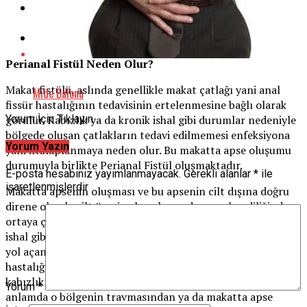
Perianal Fistül nedeniyle oluşan apseye bağlı kötü
koku,
Dışkı çıkışı sırasında kan görülmesidir.
Perianal Fistül Neden Olur?
Makat fistülü, aslında genellikle makat çatlağı yani anal
Mide Balonu
fissür hastalığının tedavisinin ertelenmesine bağlı olarak
Yorum İçin Tıklayın
görülür. Kabızlık ya da kronik ishal gibi durumlar nedeniyle
bölgede oluşan çatlakların tedavi edilmemesi enfeksiyona
Yorum Yazın
yani iltihaplanmaya neden olur. Bu makatta apse oluşumu
durumuyla birlikte Perianal Fistül oluşmaktadır.
E-posta hesabınız yayımlanmayacak.
Gerekli alanlar
*
ile
işaretlenmişlerdir
Makatta apsenin oluşması ve bu apsenin cilt dışına doğru
direne olarak, cilt üzerine boşalması durumu kendiliğinden
ortaya çıkan fistül kanalı ile oluşur. Genel olarak kabızlık ve
ishal gibi bölgenin tahribatına (makat çatlağı, makat apsesi)
yol açan durumlardan kaçınmamız perianal fistül
hastalığından korunmamızı sağlayabilir. Elbette ki her
kabızlık ve ishal sonucunda fistül oluşmayabilir. Ama genel
Yorum
*
anlamda o bölgenin travmasından ya da makatta apse