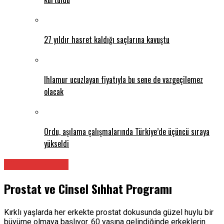
27 yıldır hasret kaldığı saçlarına kavuştu
Ihlamur ucuzlayan fiyatıyla bu sene de vazgeçilemez
olacak
Ordu, aşılama çalışmalarında Türkiye’de üçüncü sıraya
yükseldi
Tüm Makaleler
Prostat ve Cinsel Sıhhat Programı
Kırklı yaşlarda her erkekte prostat dokusunda güzel huylu bir
büyüme olmaya başlıyor. 60 yaşına gelindiğinde erkeklerin