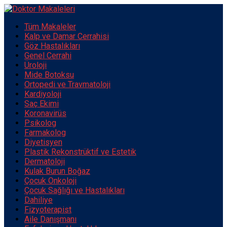
Tüm Makaleler
Kalp ve Damar Cerrahisi
Göz Hastalıkları
Genel Cerrahi
Üroloji
Mide Botoksu
Ortopedi ve Travmatoloji
Kardiyoloji
Saç Ekimi
Koronavirüs
Psikolog
Farmakolog
Diyetisyen
Plastik Rekonstrüktif ve Estetik
Dermatoloji
Kulak Burun Boğaz
Çocuk Onkoloji
Çocuk Sağlığı ve Hastalıkları
Dahiliye
Fizyoterapist
Aile Danışmanı