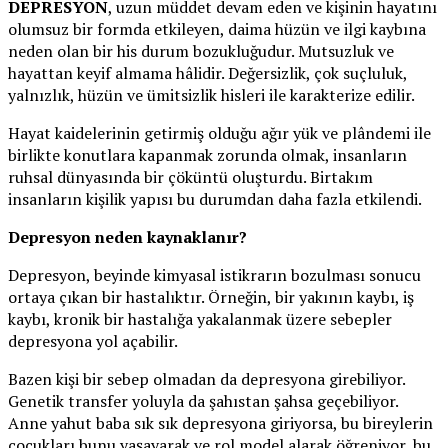
DEPRESYON
, uzun müddet devam eden ve kişinin hayatını
olumsuz bir formda etkileyen, daima hüzün ve ilgi kaybına
neden olan bir his durum bozukluğudur. Mutsuzluk ve
hayattan keyif almama hâlidir. Değersizlik, çok suçluluk,
yalnızlık, hüzün ve ümitsizlik hisleri ile karakterize edilir.
Hayat kaidelerinin getirmiş olduğu ağır yük ve plândemi ile
birlikte konutlara kapanmak zorunda olmak, insanların
ruhsal dünyasında bir çöküntü oluşturdu. Birtakım
insanların kişilik yapısı bu durumdan daha fazla etkilendi.
Depresyon neden kaynaklanır?
Depresyon, beyinde kimyasal istikrarın bozulması sonucu
ortaya çıkan bir hastalıktır. Örneğin, bir yakının kaybı, iş
kaybı, kronik bir hastalığa yakalanmak üzere sebepler
depresyona yol açabilir.
Bazen kişi bir sebep olmadan da depresyona girebiliyor.
Genetik transfer yoluyla da şahıstan şahsa geçebiliyor.
Anne yahut baba sık sık depresyona giriyorsa, bu bireylerin
çocukları bunu yaşayarak ve rol model alarak öğreniyor, bu