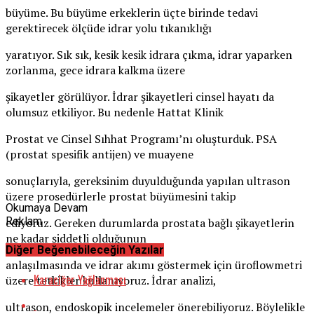
büyüme. Bu büyüme erkeklerin üçte birinde tedavi
gerektirecek ölçüde idrar yolu tıkanıklığı
yaratıyor. Sık sık, kesik kesik idrara çıkma, idrar yaparken
zorlanma, gece idrara kalkma üzere
şikayetler görülüyor. İdrar şikayetleri cinsel hayatı da
olumsuz etkiliyor. Bu nedenle Hattat Klinik
Prostat ve Cinsel Sıhhat Programı’nı oluşturduk. PSA
(prostat spesifik antijen) ve muayene
sonuçlarıyla, gereksinim duyulduğunda yapılan ultrason
üzere prosedürlerle prostat büyümesini takip
Okumaya Devam
Reklam
ediyoruz. Gereken durumlarda prostata bağlı şikayetlerin
ne kadar şiddetli olduğunun
Diğer Beğenebileceğin Yazılar
anlaşılmasında ve idrar akımı göstermek için üroflowmetri
Karaciğer Yağlanması
üzere tetkikler kullanıyoruz. İdrar analizi,
ultrason, endoskopik incelemeler önerebiliyoruz. Böylelikle