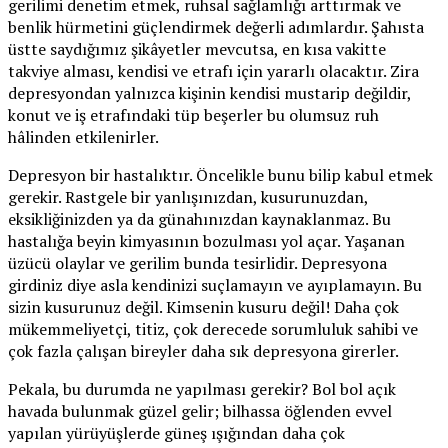
gerilimi denetim etmek, ruhsal sağlamlığı arttırmak ve
benlik hürmetini güçlendirmek değerli adımlardır. Şahısta
üstte saydığımız şikâyetler mevcutsa, en kısa vakitte
takviye alması, kendisi ve etrafı için yararlı olacaktır. Zira
depresyondan yalnızca kişinin kendisi mustarip değildir,
konut ve iş etrafındaki tüp beşerler bu olumsuz ruh
hâlinden etkilenirler.
Depresyon bir hastalıktır. Öncelikle bunu bilip kabul etmek
gerekir. Rastgele bir yanlışınızdan, kusurunuzdan,
eksikliğinizden ya da günahınızdan kaynaklanmaz. Bu
hastalığa beyin kimyasının bozulması yol açar. Yaşanan
üzücü olaylar ve gerilim bunda tesirlidir. Depresyona
girdiniz diye asla kendinizi suçlamayın ve ayıplamayın. Bu
sizin kusurunuz değil. Kimsenin kusuru değil! Daha çok
mükemmeliyetçi, titiz, çok derecede sorumluluk sahibi ve
çok fazla çalışan bireyler daha sık depresyona girerler.
Pekala, bu durumda ne yapılması gerekir? Bol bol açık
havada bulunmak güzel gelir; bilhassa öğlenden evvel
yapılan yürüyüşlerde güneş ışığından daha çok