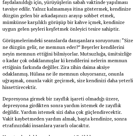
faydalanıldığı için, yürüyüşlerin sabah vaktinde yapılması
tavsiye edilir. Yalnız kalmamaya itina göstermek, kendinize
düzgün gelen bir arkadaşınızı arayıp sohbet etmek,
mümkünse karşılıklı görüşüp bir kahve içmek, kendinize
uygun gelen şeyleri keşfetmek önleyici tesire sahiptir.
Görüşmelerimdeki seanslarda danışanlara soruyorum: “Size
ne düzgün gelir, ne memnun eder?” Beşerler kendilerini
neyin memnun ettiğini bilmiyorlar. Mutsuzluğa, ümitsizliğe
o kadar çok odaklanmışlar ki kendilerini nelerin memnun
ettiğinin farkında değiller. Zira zihin daima aksiye
odaklanmış. Hülasa ne ile memnun oluyorsanız, onunla
uğraşmak, onunla vakit geçirmek, size kendinizi daha yeterli
hissettirecektir.
Depresyona girmek bir zayıflık işareti olmadığı üzere,
depresyona girdikten sonra yardım istemek de zayıflık
değildir. Yardım istemek sizi daha çok güçlendirecektir.
Vakit kaybetmeden yardım almak, başta kendinize, sonra
etrafınızdaki insanlara yararlı olacaktır.