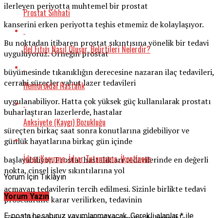
ilerleyen periyotta muhtemel bir prostat
Prostat Sıhhati
kanserini erken periyotta teşhis etmemiz de kolaylaşıyor.
Bu noktadan itibaren prostat sıkıntısına yönelik bir tedavi
Bel Fıtığı Nasıl Oluşur, Belirtileri Nelerdir?
uyguluyoruz. Örneğin prostat
büyümesinde tıkanıklığın derecesine nazaran ilaç tedavileri,
cerrahi süreçler yahut lazer tedavileri
Hemoroidal Hastalık
uygulanabiliyor. Hatta çok yüksek güç kullanılarak prostatı
buharlaştıran lazerlerde, hastalar
Anksiyete (Kaygı) Bozukluğu
süreçten birkaç saat sonra konutlarına gidebiliyor ve
günlük hayatlarına birkaç gün içinde
İdrar Kaçırma, İdrar Tutamama, İkontinans
başlayabiliyor. Prostat hastalıkları tedavilerinde en değerli
nokta, cinsel işlev sıkıntılarına yol
Yorum İçin Tıklayın
açmayan tedavilerin tercih edilmesi. Sizinle birlikte tedavi
Yorum Yazın
prosedürüne karar verilirken, tedavinin
E-posta hesabınız yayımlanmayacak.
Gerekli alanlar
*
ile