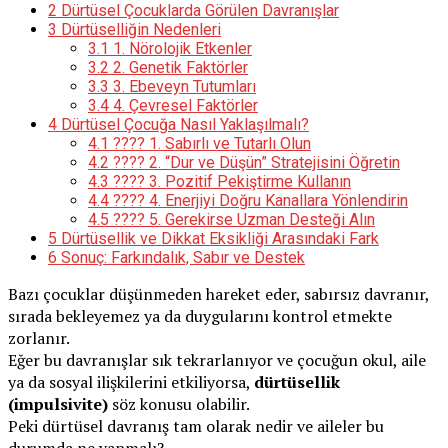
2
Dürtüsel Çocuklarda Görülen Davranışlar
3
Dürtüselliğin Nedenleri
3.1
1. Nörolojik Etkenler
3.2
2. Genetik Faktörler
3.3
3. Ebeveyn Tutumları
3.4
4. Çevresel Faktörler
4
Dürtüsel Çocuğa Nasıl Yaklaşılmalı?
4.1
???? 1. Sabırlı ve Tutarlı Olun
4.2
???? 2. “Dur ve Düşün” Stratejisini Öğretin
4.3
???? 3. Pozitif Pekiştirme Kullanın
4.4
???? 4. Enerjiyi Doğru Kanallara Yönlendirin
4.5
???? 5. Gerekirse Uzman Desteği Alın
5
Dürtüsellik ve Dikkat Eksikliği Arasındaki Fark
6
Sonuç: Farkındalık, Sabır ve Destek
Bazı çocuklar düşünmeden hareket eder, sabırsız davranır,
sırada bekleyemez ya da duygularını kontrol etmekte
zorlanır.
Eğer bu davranışlar sık tekrarlanıyor ve çocuğun okul, aile
ya da sosyal ilişkilerini etkiliyorsa,
dürtüsellik
(impulsivite)
söz konusu olabilir.
Peki dürtüsel davranış tam olarak nedir ve aileler bu
durumda ne yapmalı?