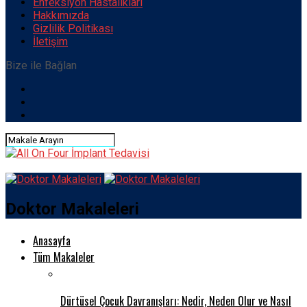
Enfeksiyon Hastalıkları
Hakkımızda
Gizlilik Politikası
İletişim
Bize ile Bağlan
Doktor Makaleleri
Anasayfa
Tüm Makaleler
Dürtüsel Çocuk Davranışları: Nedir, Neden Olur ve Nasıl