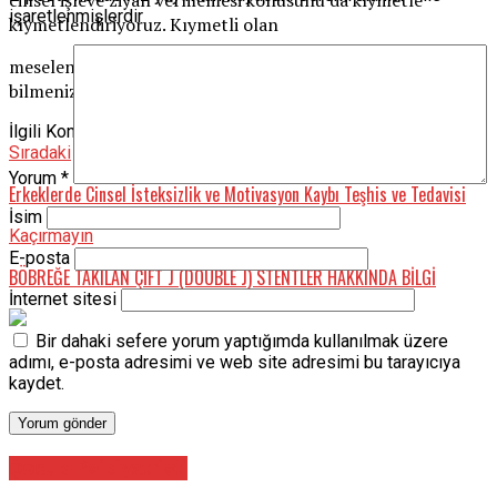
cinsel işleve ziyan vermemesi konusunu da kıymetle
işaretlenmişlerdir
kıymetlendiriyoruz. Kıymetli olan
meselenizi geçiştirmemeniz ve tahlilinin olduğunu
bilmenizdir.
İlgili Konular:
Büyüme
idrar
Prostat
Tedavi̇
Sıradaki
Yorum
*
Erkeklerde Cinsel İsteksizlik ve Motivasyon Kaybı Teşhis ve Tedavisi
İsim
Kaçırmayın
E-posta
BÖBREĞE TAKILAN ÇİFT J (DOUBLE J) STENTLER HAKKINDA BİLGİ
İnternet sitesi
Bir dahaki sefere yorum yaptığımda kullanılmak üzere
adımı, e-posta adresimi ve web site adresimi bu tarayıcıya
kaydet.
Çocuk Psikiyatristi