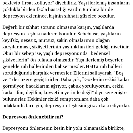
bekleyip fırsat kolluyor” diyebiliriz. Yaşı ilerlemiş insanların
çoklukla birden fazla hastalığı vardır. Bunlara bir de
depresyon eklenince, kişinin sıhhati güzelce bozulur.
Değerli bir sıhhat sorunu olmasına karşın, yaşlılarda
depresyon teşhisi nadiren konulur. Sebebi ise, yaşlıların
keyifsiz, neşesiz, mutsuz, sakin olmalarının olağan
karşılanması, şikâyetlerinin yaşlılıktan ileri geldiği niyetidir.
Öbür bir sebep ise, yaşlı depresyonunda “bedensel
şikâyetlerin” ön plânda olmasıdır. Yaşı ilerlemiş beşerler,
genelde ruh hâllerinden bahsetmezler. Hatta ruh hâlleri
sorulduğunda karşılık vermezler. Ellerini sallayarak, “Boş
ver” der üzere geçiştirirler. Daha çok, “Gözlerim eskisi kadar
görmüyor, bacaklarım ağrıyor, çabuk yoruluyorum, eskisi
kadar dinç değilim, kuvvetim yerinde değil” diye serzenişte
bulunurlar. Hekimler fizikî semptomlara daha çok
odaklandıkları için, depresyon teşhisini göz arkası ediyorlar.
Depresyon önlenebilir mi?
Depresyonu önlemenin kesin bir yolu olmamakla birlikte,