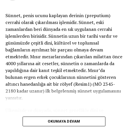
durum, idrar yaparken ağrı ve yanma, idrar yapma
güçlüğü, azalmış idrar akımı, idrar yapma esnasında
Sünnet, penis ucunu kaplayan derinin (preputium)
mesaneyi tam boşaltamama hissi, sık ve acil idrar yapma
cerrahi olarak çıkarılması işlemidir. Sünnet, eski
ihtiyacı, kanlı idrar, ağrılı boşalma en sık görülen
zamanlardan beri dünyada en sık uygulanan cerrahi
yakınmalardır.
işlemlerden birisidir. Sünnetin uzun bir tarihi vardır ve
Çoğu zaman üriner sistem ve kalın barsaklarda bulunan
günümüzde çeşitli dini, kültürel ve toplumsal
bakteriler sorumludur. Akut bakteriyel
bağlamların ayrılmaz bir parçası olmaya devam
etmektedir. Mısır mezarlarından çıkarılan milattan önce
prostatit idrar yapamama ve kan dolaşımına enfeksiyon
4000 yıllarına ait cesetler, sünnetin o zamanlarda da
yayılması gibi ciddi problemlere neden olabilir. Bu
yapıldığına dair kanıt teşkil etmektedir. Mısır’da
nedenle kişilerin vakit kaybetmeden doktora
bulunan ergen erkek çocuklarının sünnetini gösteren
başvurmaları ve semptomlar ciddiyse birkaç gün
altıncı hanedanlığa ait bir rölyef (Resim1) (MÖ 2345-
hastanede kalmaları önerilir.
2180 kadar uzanır) ilk belgelenmiş sünnet uygulamasını
yansıtır.
Prostatın Müzmin Mikrobik İltihabı
Bu prostatit tipi bakteriyel enfeksiyon nedeniyle olur.
Ülkemizde ve dünyada, sünnet genellikle dini ve
Akut prostatitin aksine semptomlar daha yavaş gelişir ve
geleneksel nedenlerle uygulanır. Ancak bazı tıbbi
belirtileri kronik non-bakteriyel prostatit ile hemen
OKUMAYA DEVAM
zorunluluklar veya koruyucu amaçlarla gerçekleştirilen
hemen aynıdır. Kronik bakteriyel prostatitin nedeni açık