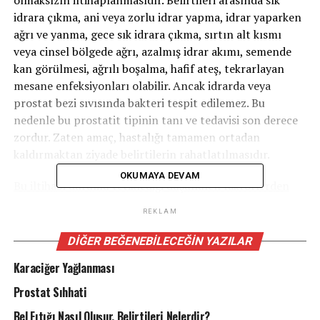
olmaksızın iltihaplanmasıdır. Belirtileri arasında sık
idrara çıkma, ani veya zorlu idrar yapma, idrar yaparken
ağrı ve yanma, gece sık idrara çıkma, sırtın alt kısmı
veya cinsel bölgede ağrı, azalmış idrar akımı, semende
kan görülmesi, ağrılı boşalma, hafif ateş, tekrarlayan
mesane enfeksiyonları olabilir. Ancak idrarda veya
prostat bezi sıvısında bakteri tespit edilemez. Bu
nedenle bu prostatit tipinin tanı ve tedavisi son derece
zordur. Zaten amaç, hastalığı tamamen ortadan
kaldırmaktan ziyade belirtilerin rahatlatılmasıdır.
OKUMAYA DEVAM
Bu iltihabi durumu tetiklediği düşünülen faktörlerden
bazıları şunlardır:
REKLAM
• Seksüel aktivite:
Cinsel yolla bulaşan bir enfeksiyonu
DIĞER BEĞENEBILECEĞIN YAZILAR
(bel soğukluğu, klamdiya gibi) olan, seksüel olarak aktif
Karaciğer Yağlanması
genç erkeklerde daha sık gelişir.Bazı erkeklerde cinsel
ilişki sıklığının azalması iyileştirici bir faktör olabilir.
Prostat Sıhhati
• Endişe veya stres:
Stres idrar akımını kontrol eden
Bel Fıtığı Nasıl Oluşur, Belirtileri Nelerdir?