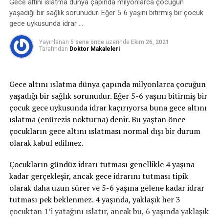
oluşan idrar kaçırmayı ifade eder. Bu zorlamalar
süresi uzundur, bazen tedavi edilemeyebilir. Ek olarak
Gece altını ıslatma dünya çapında milyonlarca çocuğun
sırasında mesane içindeki basınç artar, idrar tutmayı
ilaçlar bırakıldığında enfeksiyonun tekrarı görülebilir.
yaşadığı bir sağlık sorunudur. Eğer 5-6 yaşını bitirmiş bir çocuk
sağlayan kaslar ve mekanizmalar bu basınca karşı
gece uykusunda idrar …
Her ne kadar non-bakteriyel prostatite enfeksiyonlar
koyamaz ve idrar kaçırma oluşur.
neden olmasa da doktorunuz yakınmaları azaltmak için
Yayınlanan
5 sene önce
üzerinde
Ekim 26, 2021
birkaç haftalık antibiyotik tedavisi verebilir.
Tarafından
Doktor Makaleleri
2-Sıkışma tipi idrar kaçırma:
Sıkışma tipi idrar
kaçırma ani-acil idrara çıkma ihtiyacı ile birlikte tuvalete
Fizik Tedavi
yetişememe veya idrarı geciktirememe durumudur ve
Medikal tedaviye ek olarak uygulanan fizik tedavi
Gece altını ıslatma dünya çapında milyonlarca çocuğun
idrar bu esnada kaçar. İdrar kaçağı bir damla ila idrarın
yöntemleri prostatit yakınmalarının azaltılması
yaşadığı bir sağlık sorunudur. Eğer 5-6 yaşını bitirmiş bir
tamamını kaçırma derecesinde olabilir. gece idrara
açısından önem taşır. Hangi egzersizlerin ne kadar
çocuk gece uykusunda idrar kaçırıyorsa buna gece altını
kalkma ihtiyacı belirgindir. Bu tip idrar kaçırma,
uygulanması gerektiğine karar vermek için bir
ıslatma (enürezis nokturna) denir. Bu yaştan önce
enfeksiyon gibi basit problemden; nörolojik bozukluk
fizyoterapiste ihtiyaç vardır. Bazı erkeklerde alt pelvik
çocukların gece altını ıslatması normal dışı bir durum
veya diyabet gibi daha ciddi durumlardan
kasları gerip gevşetmek semptomları azaltabilir. Bunun
olarak kabul edilmez.
kaynaklanabilir.
için kullanılan bir yöntem olan Diatermi tedavisinde kas
dokusunu ısıtmak ve rahatlatmak için elektriksel akım
Çocukların gündüz idrarı tutması genellikle 4 yaşına
3- Taşma inkontinansı:
Tamamen boşalmayan bir
kullanılır. Bir diğer yöntem; Biofeedback kaslarınızı
kadar gerçekleşir, ancak gece idrarını tutması tipik
mesaneden kapasite dolduktan sonra damla damla
gevşetmenizi sağlayacak bir teknolojidir. Bir biofeedback
olarak daha uzun sürer ve 5-6 yaşına gelene kadar idrar
sürekli idrar kaçırmayı ifade eder.
seansında terapist vücudunuza elektrotlar ve alıcılar
tutması pek beklenmez. 4 yaşında, yaklaşık her 3
yerleştirir. Elektrotlar bir monitöre bağlıdır ve kas
çocuktan 1’i yatağını ıslatır, ancak bu, 6 yaşında yaklaşık
4- Fonksiyonel inkontinans:
Fiziksel veya zihinsel bir