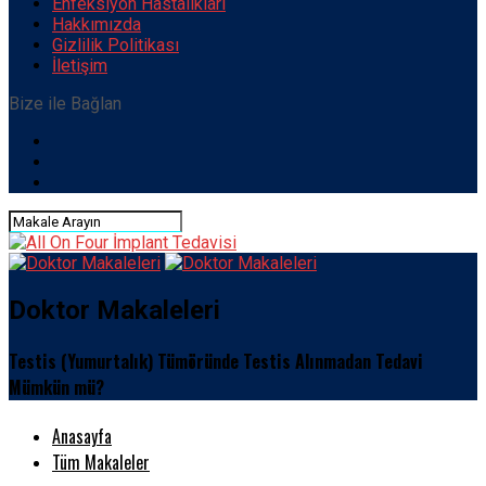
Enfeksiyon Hastalıkları
Hakkımızda
Gizlilik Politikası
İletişim
Bize ile Bağlan
Doktor Makaleleri
Testis (Yumurtalık) Tümöründe Testis Alınmadan Tedavi
Mümkün mü?
Anasayfa
Tüm Makaleler