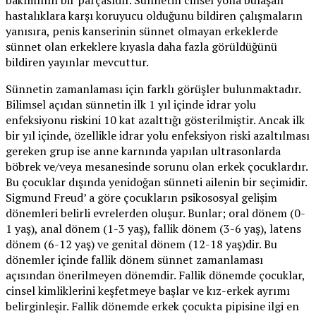
hastalıklara karşı koruyucu olduğunu bildiren çalışmaların
yanısıra, penis kanserinin sünnet olmayan erkeklerde
sünnet olan erkeklere kıyasla daha fazla görüldüğünü
bildiren yayınlar mevcuttur.
Sünnetin zamanlaması için farklı görüşler bulunmaktadır.
Bilimsel açıdan sünnetin ilk 1 yıl içinde idrar yolu
enfeksiyonu riskini 10 kat azalttığı gösterilmiştir. Ancak ilk
bir yıl içinde, özellikle idrar yolu enfeksiyon riski azaltılması
gereken grup ise anne karnında yapılan ultrasonlarda
böbrek ve/veya mesanesinde sorunu olan erkek çocuklardır.
Bu çocuklar dışında yenidoğan sünneti ailenin bir seçimidir.
Sigmund Freud’ a göre çocukların psikososyal gelişim
dönemleri belirli evrelerden oluşur. Bunlar; oral dönem (0-
1 yaş), anal dönem (1-3 yaş), fallik dönem (3-6 yaş), latens
dönem (6-12 yaş) ve genital dönem (12-18 yaş)dir. Bu
dönemler içinde fallik dönem sünnet zamanlaması
açısından önerilmeyen dönemdir. Fallik dönemde çocuklar,
cinsel kimliklerini keşfetmeye başlar ve kız-erkek ayrımı
belirginleşir. Fallik dönemde erkek çocukta pipisine ilgi en