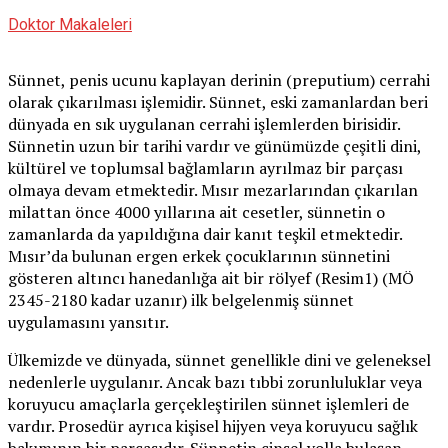
Doktor Makaleleri
Sünnet, penis ucunu kaplayan derinin (preputium) cerrahi
olarak çıkarılması işlemidir. Sünnet, eski zamanlardan beri
dünyada en sık uygulanan cerrahi işlemlerden birisidir.
Sünnetin uzun bir tarihi vardır ve günümüzde çeşitli dini,
kültürel ve toplumsal bağlamların ayrılmaz bir parçası
olmaya devam etmektedir. Mısır mezarlarından çıkarılan
milattan önce 4000 yıllarına ait cesetler, sünnetin o
zamanlarda da yapıldığına dair kanıt teşkil etmektedir.
Mısır’da bulunan ergen erkek çocuklarının sünnetini
gösteren altıncı hanedanlığa ait bir rölyef (Resim1) (MÖ
2345-2180 kadar uzanır) ilk belgelenmiş sünnet
uygulamasını yansıtır.
Ülkemizde ve dünyada, sünnet genellikle dini ve geleneksel
nedenlerle uygulanır. Ancak bazı tıbbi zorunluluklar veya
koruyucu amaçlarla gerçekleştirilen sünnet işlemleri de
vardır. Prosedür ayrıca kişisel hijyen veya koruyucu sağlık
bakımının bir parçasıdır. Sünnetin cinsel yolla bulaşan