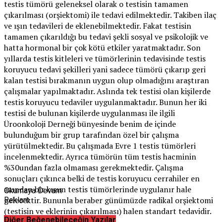
testis tümörü geleneksel olarak o testisin tamamen
çıkarılması (orşiektomi) ile tedavi edilmektedir. Takiben ilaç
ve ışın tedavileri de eklenebilmektedir. Fakat testisin
tamamen çıkarıldığı bu tedavi şekli sosyal ve psikolojik ve
hatta hormonal bir çok kötü etkiler yaratmaktadır. Son
yıllarda testis kitleleri ve tümörlerinin tedavisinde testis
koruyucu tedavi şekilleri yani sadece tümörü çıkarıp geri
kalan testisi bırakmanın uygun olup olmadığını araştıran
çalışmalar yapılmaktadır. Aslında tek testisi olan kişilerde
testis koruyucu tedaviler uygulanmaktadır. Bunun her iki
testisi de bulunan kişilerde uygulanması ile ilgili
Üroonkoloji Derneği bünyesinde benim de içinde
bulunduğum bir grup tarafından özel bir çalışma
yürütülmektedir. Bu çalışmada Evre 1 testis tümörleri
incelenmektedir. Ayrıca tümörün tüm testis hacminin
%30undan fazla olmaması gerekmektedir. Çalışma
sonuçları çıkınca belki de testis koruyucu cerrahiler en
azından bir kısım testis tümörlerinde uygulanır hale
Okumaya Devam
gelecektir. Bununla beraber günümüzde radikal orşiektomi
Reklam
(testisin ve eklerinin çıkarılması) halen standart tedavidir.
Diğer Beğenebileceğin Yazılar