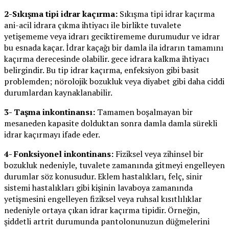
2-Sıkışma tipi idrar kaçırma:
Sıkışma tipi idrar kaçırma
ani-acil idrara çıkma ihtiyacı ile birlikte tuvalete
yetişememe veya idrarı geciktirememe durumudur ve idrar
bu esnada kaçar. İdrar kaçağı bir damla ila idrarın tamamını
kaçırma derecesinde olabilir. gece idrara kalkma ihtiyacı
belirgindir. Bu tip idrar kaçırma, enfeksiyon gibi basit
problemden; nörolojik bozukluk veya diyabet gibi daha ciddi
durumlardan kaynaklanabilir.
3- Taşma inkontinansı:
Tamamen boşalmayan bir
mesaneden kapasite dolduktan sonra damla damla sürekli
idrar kaçırmayı ifade eder.
4- Fonksiyonel inkontinans:
Fiziksel veya zihinsel bir
bozukluk nedeniyle, tuvalete zamanında gitmeyi engelleyen
durumlar söz konusudur. Eklem hastalıkları, felç, sinir
sistemi hastalıkları gibi kişinin lavaboya zamanında
yetişmesini engelleyen fiziksel veya ruhsal kısıtlılıklar
nedeniyle ortaya çıkan idrar kaçırma tipidir. Örneğin,
şiddetli artrit durumunda pantolonunuzun düğmelerini