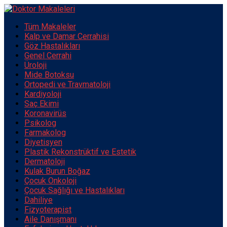
Tüm Makaleler
Kalp ve Damar Cerrahisi
Göz Hastalıkları
Genel Cerrahi
Üroloji
Mide Botoksu
Ortopedi ve Travmatoloji
Kardiyoloji
Saç Ekimi
Koronavirüs
Psikolog
Farmakolog
Diyetisyen
Plastik Rekonstrüktif ve Estetik
Dermatoloji
Kulak Burun Boğaz
Çocuk Onkoloji
Çocuk Sağlığı ve Hastalıkları
Dahiliye
Fizyoterapist
Aile Danışmanı