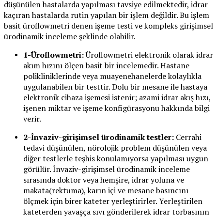
düşünülen hastalarda yapılması tavsiye edilmektedir, idrar
kaçıran hastalarda rutin yapılan bir işlem değildir. Bu işlem
basit üroflowmetri denen işeme testi ve kompleks girişimsel
ürodinamik inceleme şeklinde olabilir.
1-Üroflowmetri:
Üroflowmetri elektronik olarak idrar
akım hızını ölçen basit bir incelemedir. Hastane
polikliniklerinde veya muayenehanelerde kolaylıkla
uygulanabilen bir testtir. Dolu bir mesane ile hastaya
elektronik cihaza işemesi istenir; azami idrar akış hızı,
işenen miktar ve işeme konfigürasyonu hakkında bilgi
verir.
2-İnvaziv-girişimsel ürodinamik testler:
Cerrahi
tedavi düşünülen, nörolojik problem düşünülen veya
diğer testlerle teşhis konulamıyorsa yapılması uygun
görülür. İnvaziv-girişimsel ürodinamik inceleme
sırasında doktor veya hemşire, idrar yoluna ve
makata(rektuma), karın içi ve mesane basıncını
ölçmek için birer kateter yerleştirirler. Yerleştirilen
kateterden yavaşça sıvı gönderilerek idrar torbasının