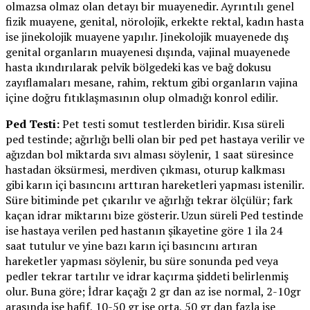
olmazsa olmaz olan detayı bir muayenedir. Ayrıntılı genel
fizik muayene, genital, nörolojik, erkekte rektal, kadın hasta
ise jinekolojik muayene yapılır. Jinekolojik muayenede dış
genital organların muayenesi dışında, vajinal muayenede
hasta ıkındırılarak pelvik bölgedeki kas ve bağ dokusu
zayıflamaları mesane, rahim, rektum gibi organların vajina
içine doğru fıtıklaşmasının olup olmadığı konrol edilir.
Ped Testi:
Pet testi somut testlerden biridir. Kısa süreli
ped testinde; ağırlığı belli olan bir ped pet hastaya verilir ve
ağızdan bol miktarda sıvı alması söylenir, 1 saat süresince
hastadan öksürmesi, merdiven çıkması, oturup kalkması
gibi karın içi basıncını arttıran hareketleri yapması istenilir.
Süre bitiminde pet çıkarılır ve ağırlığı tekrar ölçülür; fark
kaçan idrar miktarını bize gösterir. Uzun süreli Ped testinde
ise hastaya verilen ped hastanın şikayetine göre 1 ila 24
saat tutulur ve yine bazı karın içi basıncını artıran
hareketler yapması söylenir, bu süre sonunda ped veya
pedler tekrar tartılır ve idrar kaçırma şiddeti belirlenmiş
olur. Buna göre; İdrar kaçağı 2 gr dan az ise normal, 2-10gr
arasında ise hafif, 10-50 gr ise orta, 50 gr dan fazla ise