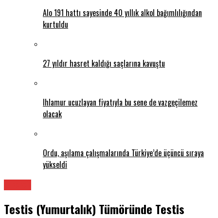
Alo 191 hattı sayesinde 40 yıllık alkol bağımlılığından
kurtuldu
27 yıldır hasret kaldığı saçlarına kavuştu
Ihlamur ucuzlayan fiyatıyla bu sene de vazgeçilemez
olacak
Ordu, aşılama çalışmalarında Türkiye’de üçüncü sıraya
yükseldi
Üroloji
Testis (Yumurtalık) Tümöründe Testis