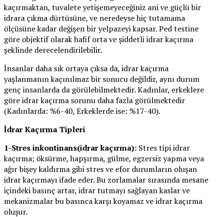
kaçırmaktan, tuvalete yetişemeyeceğiniz ani ve güçlü bir
idrara çıkma dürtüsüne, ve neredeyse hiç tutamama
ölçüsüne kadar değişen bir yelpazeyi kapsar. Ped testine
göre objektif olarak hafif orta ve şiddetli idrar kaçırma
şeklinde derecelendirilebilir.
İnsanlar daha sık ortaya çıksa da, idrar kaçırma
yaşlanmanın kaçınılmaz bir sonucu değildir, aynı durum
genç insanlarda da görülebilmektedir. Kadınlar, erkeklere
göre idrar kaçırma sorunu daha fazla görülmektedir
(Kadınlarda: %6-40, Erkeklerde ise: %17-40).
İdrar Kaçırma Tipleri
1-Stres inkontinans(idrar kaçırma):
Stres tipi idrar
kaçırma; öksürme, hapşırma, gülme, egzersiz yapma veya
ağır bişey kaldırma gibi stres ve efor durumların oluşan
idrar kaçırmayı ifade eder. Bu zorlamalar sırasında mesane
içindeki basınç artar, idrar tutmayı sağlayan kaslar ve
mekanizmalar bu basınca karşı koyamaz ve idrar kaçırma
oluşur.