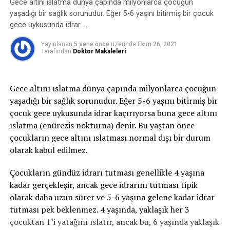
oluşan idrar kaçırmayı ifade eder. Bu zorlamalar
Gece altını ıslatma dünya çapında milyonlarca çocuğun
sırasında mesane içindeki basınç artar, idrar tutmayı
yaşadığı bir sağlık sorunudur. Eğer 5-6 yaşını bitirmiş bir çocuk
sağlayan kaslar ve mekanizmalar bu basınca karşı
gece uykusunda idrar …
koyamaz ve idrar kaçırma oluşur.
Yayınlanan
5 sene önce
üzerinde
Ekim 26, 2021
Tarafından
Doktor Makaleleri
2-Sıkışma tipi idrar kaçırma:
Sıkışma tipi idrar
kaçırma ani-acil idrara çıkma ihtiyacı ile birlikte tuvalete
yetişememe veya idrarı geciktirememe durumudur ve
Gece altını ıslatma dünya çapında milyonlarca çocuğun
idrar bu esnada kaçar. İdrar kaçağı bir damla ila idrarın
yaşadığı bir sağlık sorunudur. Eğer 5-6 yaşını bitirmiş bir
tamamını kaçırma derecesinde olabilir. gece idrara
çocuk gece uykusunda idrar kaçırıyorsa buna gece altını
kalkma ihtiyacı belirgindir. Bu tip idrar kaçırma,
ıslatma (enürezis nokturna) denir. Bu yaştan önce
enfeksiyon gibi basit problemden; nörolojik bozukluk
çocukların gece altını ıslatması normal dışı bir durum
veya diyabet gibi daha ciddi durumlardan
olarak kabul edilmez.
kaynaklanabilir.
Çocukların gündüz idrarı tutması genellikle 4 yaşına
3- Taşma inkontinansı:
Tamamen boşalmayan bir
kadar gerçekleşir, ancak gece idrarını tutması tipik
mesaneden kapasite dolduktan sonra damla damla
olarak daha uzun sürer ve 5-6 yaşına gelene kadar idrar
sürekli idrar kaçırmayı ifade eder.
tutması pek beklenmez. 4 yaşında, yaklaşık her 3
çocuktan 1’i yatağını ıslatır, ancak bu, 6 yaşında yaklaşık
4- Fonksiyonel inkontinans:
Fiziksel veya zihinsel bir