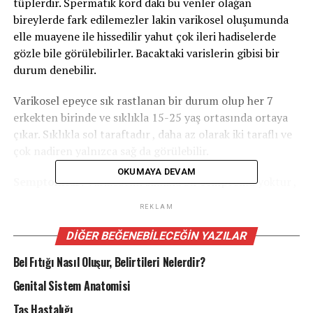
tüplerdir. Spermatik kord daki bu venler olağan
bireylerde fark edilemezler lakin varikosel oluşumunda
elle muayene ile hissedilir yahut çok ileri hadiselerde
gözle bile görülebilirler. Bacaktaki varislerin gibisi bir
durum denebilir.
Varikosel epeyce sık rastlanan bir durum olup her 7
erkekten birinde ve sıklıkla 15-25 yaş ortasında ortaya
çıkar. Sıklıkla sol taraftadır , daha az olarak iki taraflı ve
çok nadiren yalnızca sağ da görülebilir.
OKUMAYA DEVAM
Semptomlar:
Varikoselin sıklıkla bir semptomu yoktur ,
az olarak
ağrı
yapabilir. Ağrı keskin bir ağrıdan künt bir
REKLAM
rahatsızlığa değişen derecelerde olabilir. Uzun müddet
ayakta durmak yahut ağır fizik aktivite ile yahut günün
DIĞER BEĞENEBILECEĞIN YAZILAR
ilerleyen saatlerinde ağrı artabilir ve sırtüstü yatınca
Bel Fıtığı Nasıl Oluşur, Belirtileri Nelerdir?
sıklıkla rahatlar. Semptomsuz hadiseler rutin fizik
muayenede yahut kısırlık araştırması sırasında
Genital Sistem Anatomisi
farkedilir.
Taş Hastalığı