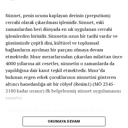
kıymetlendirmek açısından spermiogram (Meni testi )
yapılması uygun olur. Kimi özel durumlarda bilhassa
Sünnet, penis ucunu kaplayan derinin (preputium)
varikosel 40 yaş sonrası ortaya çıkıyorsa yahut yalnızca
cerrahi olarak çıkarılması işlemidir. Sünnet, eski
sağda besbelli varikosel varsa muhtemel bir karın içi kitle
zamanlardan beri dünyada en sık uygulanan cerrahi
( örneğin böbrek tümörü vb..) açısında araştırma
işlemlerden birisidir. Sünnetin uzun bir tarihi vardır ve
gerekebilir.
günümüzde çeşitli dini, kültürel ve toplumsal
bağlamların ayrılmaz bir parçası olmaya devam
Tedavi :
Varikosel ağrı üzere bir semptom yahut
etmektedir. Mısır mezarlarından çıkarılan milattan önce
infertilite üzere bir sorun oluşturmuyorsa tedavi gerekli
4000 yıllarına ait cesetler, sünnetin o zamanlarda da
değildir. Hafif ağrılarda suspansuvar tipi destekleyiciler
yapıldığına dair kanıt teşkil etmektedir. Mısır’da
fayda sağlayabilir. Ağrı sık ve çok rahatsız ediciyse,
bulunan ergen erkek çocuklarının sünnetini gösteren
sperm kalitesinde bozulmalar ve buna bağlı infertilite
altıncı hanedanlığa ait bir rölyef (Resim1) (MÖ 2345-
sorunu varsa operasyon yapılabilir. Ayrıyeten ergenlik
2180 kadar uzanır) ilk belgelenmiş sünnet uygulamasını
çağı varikoselleride yakın takip edilmeli ve testis
yansıtır.
gelişiminde sorun yaşanıyorsa yeniden opersyon
yapılmalıdır.
Ülkemizde ve dünyada, sünnet genellikle dini ve
geleneksel nedenlerle uygulanır. Ancak bazı tıbbi
Yalnızca doppler ultrasonografi ile tesbit edilen elle
OKUMAYA DEVAM
zorunluluklar veya koruyucu amaçlarla gerçekleştirilen
muayenede saptanamayan varikosellerin ameliyat