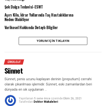
Varikosel ne sorun yaratır:
Şok Dalga Tedavisi-ESWT
Aşırı Kilo, İdrar Yollarında Taş Hastalıklarına
Çalışmalar göstermiştirki varikosel olan erkeklerde
Neden Olabiliyor
infertilite ( kısırlık) varikosel olmayan erkeklere nazaran
Varikosel Hakkında Detaylı Bilgiler
daha yüksek oranda görülmektedir. Fakat birçok
varikoselli şahısta infertil değildir. Bunun nedeni tam
bilinmemekle birlikte genişleyen damarlarda biriken kan
YORUM İÇIN TIKLAYIN
testislerde ısı artımına yol açarak sperm imalinde
yetersizliğe, hareket azlığına ve form bozukluğuna yol
açabileceği öne sürülmektedir.
ÜROLOJI
Varikosel gelişme çağında ortaya çıkarsa testislerin
Sünnet
gelişmesini etkileyerek testislerin olağanda beklenenden
küçük kalmasına yol açabilmektedir.
Sünnet, penis ucunu kaplayan derinin (preputium) cerrahi
olarak çıkarılması işlemidir. Sünnet, eski zamanlardan beri
Varikosel için özel bir test gereklimidir: S
ıklıkla genç
dünyada en sık uygulanan …
erkeklerde görülen varikoselde özel bir teste gerek
yoktur.doktor fizik muayenesi ile kolay kolay teşhis
Yayınlanan
5 sene önce
üzerinde
Ekim 26, 2021
Tarafından
Doktor Makaleleri
konur. İnfertilite araştırmasınde ise sperm kalitesini