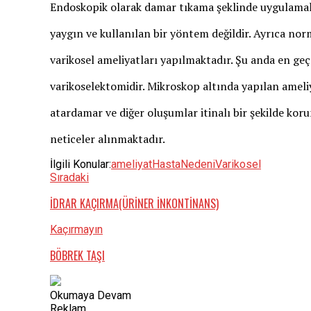
Endoskopik olarak damar tıkama şeklinde uygulamal
yaygın ve kullanılan bir yöntem değildir. Ayrıca nor
varikosel ameliyatları yapılmaktadır. Şu anda en geç
varikoselektomidir. Mikroskop altında yapılan amel
atardamar ve diğer oluşumlar itinalı bir şekilde ko
neticeler alınmaktadır.
İlgili Konular:
ameliyat
Hasta
Nedeni
Varikosel
Sıradaki
İDRAR KAÇIRMA(ÜRİNER İNKONTİNANS)
Kaçırmayın
BÖBREK TAŞI
Okumaya Devam
Reklam