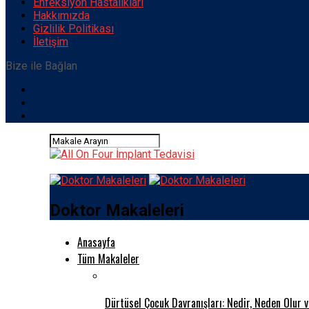
Enfeksiyon Hastalıkları
Hakkımızda
Gizlilik Politikası
İletişim
Bize ile Bağlan
Doktor Makaleleri
Anasayfa
Tüm Makaleler
Dürtüsel Çocuk Davranışları: Nedir, Neden Olur 