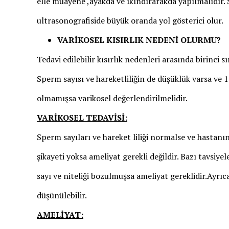
elle muayene ,ayakda ve ıkındırarakda yapılmalıdır.
ultrasonografiside büyük oranda yol gösterici olur.
VARİKOSEL KISIRLIK NEDENİ OLURMU?
Tedavi edilebilir kısırlık nedenleri arasında birinci s
Sperm sayısı ve hareketliliğin de düşüklük varsa ve 1 
olmamışsa varikosel değerlendirilmelidir.
VARİKOSEL TEDAVİSİ:
Sperm sayıları ve hareket liliği normalse ve hastanın
şikayeti yoksa ameliyat gerekli değildir. Bazı tavsiye
sayı ve niteliği bozulmuşsa ameliyat gereklidir.Ayrıca
düşünülebilir.
AMELİYAT: