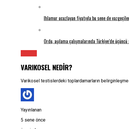
Ihlamur ucuzlayan fiyatıyla bu sene de vazgeçil
Ordu, aşılama çalışmalarında Türkiye’de üçüncü 
Üroloji
VARIKOSEL NEDİR?
Varikosel testislerdeki toplardamarların belirginleşme
Yayınlanan
5 sene önce