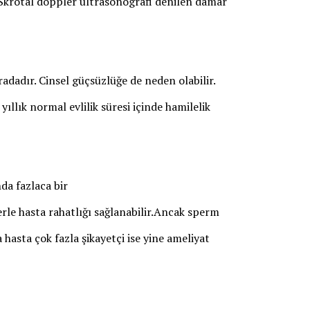
 Skrotal doppler ultrasonografi denilen damar
ıradadır. Cinsel güçsüzlüğe de neden olabilir.
yıllık normal evlilik süresi içinde hamilelik
da fazlaca bir
lerle hasta rahatlığı sağlanabilir.Ancak sperm
 hasta çok fazla şikayetçi ise yine ameliyat