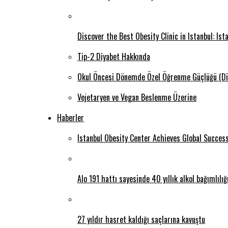
Discover the Best Obesity Clinic in Istanbul: Is
Tip-2 Diyabet Hakkında
Okul Öncesi Dönemde Özel Öğrenme Güçlüğü (Di
Vejetaryen ve Vegan Beslenme Üzerine
Haberler
Istanbul Obesity Center Achieves Global Succes
Alo 191 hattı sayesinde 40 yıllık alkol bağımlılı
27 yıldır hasret kaldığı saçlarına kavuştu