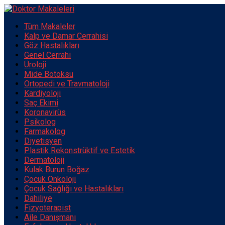
Tüm Makaleler
Kalp ve Damar Cerrahisi
Göz Hastalıkları
Genel Cerrahi
Üroloji
Mide Botoksu
Ortopedi ve Travmatoloji
Kardiyoloji
Saç Ekimi
Koronavirüs
Psikolog
Farmakolog
Diyetisyen
Plastik Rekonstrüktif ve Estetik
Dermatoloji
Kulak Burun Boğaz
Çocuk Onkoloji
Çocuk Sağlığı ve Hastalıkları
Dahiliye
Fizyoterapist
Aile Danışmanı