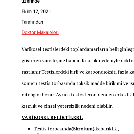
üzerinde
Ekim 12, 2021
Tarafından
Doktor Makaleleri
Varikosel testislerdeki toplardamarların belirginleş
gösteren varisleşme halidir. Kısırlık nedeniyle dokt
rastlanır.Testislerdeki kirli ve karbondıoksiti fazl
sonucu testis torbasında toksik madde birikimi ve ıs
niteliğini bozar. Ayrıca testosteron denilen erkekli
kısırlık ve cinsel yetersizlik nedeni olabilir.
VARİKOSEL BELİRTİLERİ:
Testis torbasında
(Skrotum).
kabarıklık ,