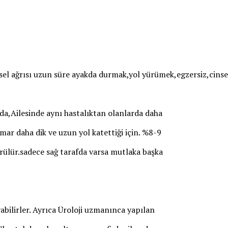
osel ağrısı uzun süre ayakda durmak,yol yürümek,egzersiz,cinsel 
rda,Ailesinde aynı hastalıktan olanlarda daha
mar daha dik ve uzun yol katettiği için. %8-9
örülür.sadece sağ tarafda varsa mutlaka başka
abilirler. Ayrıca Üroloji uzmanınca yapılan