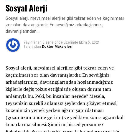
Sosyal Alerji
tedavi edilebilmesi için destekleyici psikoterapi
çok akciğerlerde ortaya çıkan ağır ya da tekrarlayan
uygulaması önerilmektedir. Eğer bu durum gebelik
enfeksiyonların bir sonucudur. Bu durumun istisnası
Sosyal alerji, mevsimsel alerjiler gibi tekrar eden ve kaçınılması
testinin negatif sonuçlanmasına rağmen devam
konjenital bronşektaziler sayılabilir. Konjenital
zor olan davranışlardır. En sevdiğiniz arkadaşlarınızı,
ediyorsa, hastaya uygulanan antipsikotik ilaçlarla olumlu
bronşektazilerde bronş duvarında kıkırdak gelişimi
davranışlarından …
sonuçlar alınabilmektedir.” şeklinde konuştu.
sorunları olabilmektedir.
Yayınlanan
5 sene önce
üzerinde
Ekim 5, 2021
Bronşektazinin semptomları nelerdir?
Tarafından
Doktor Makaleleri
İLGILI KONULAR:
GEBELIK
KADIN DOĞUM
En sık görülen semptomu balgam ve öksürüktür,
KADIN HASTALIKLARI
bazen kanlı balgam (hemoptizi) da olabilir.
Sosyal alerji, mevsimsel alerjiler gibi tekrar eden ve
SIRADAKI
Bronşektazisi görece yaygın olan hastalar özellikle
kaçınılması zor olan davranışlardır. En sevdiğiniz
Vajinismus
kış mevsiminde enfeksiyonlardan dolayı fazla
arkadaşlarınızı, davranışlarından hoşlanmadığınız
KAÇIRMAYIN
miktarda balgam çıkarabilirler. Bronşektazinin yeri
kişilerle değiş tokuş ettiğinizde oluşan durum tam
Osteoporoz Önlenebilir Mi?
ve yaygınlığı çok önemlidir. Lokalize bronşektaziler
anlamıyla bu. Peki, bu insanlar nerede? Mesela,
karinanın alt tarafındaysalar sekresyonlardan dolayı
teyzenizin sürekli anlamsız şeylerden şikâyet etmesi,
sık sık enfekte olabilirler. Üst loblarda olan
kuzeninizin yemek yerken ağzını şapırdatması
bronşektaziler daha çok akciğer tüberkülozu sekeli
(gözünüzün önüne getirin) ve yedikten sonra ağzını kol
olarak değerlendirilebilirler. Genelikle enfekte
kenarlarına silmesi. Şimdi ne hissediyorsunuz?
olmazlar. Pulmoner sekestrasyon denilen
Rahatsızlık. Bu rahatsızlık, sosyal alerjenlerin ürettiği