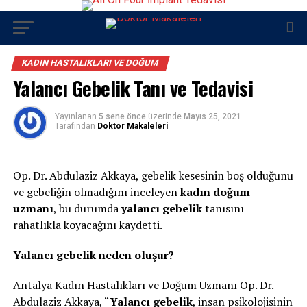
KADIN HASTALIKLARI VE DOĞUM
Yalancı Gebelik Tanı ve Tedavisi
Yayınlanan
5 sene önce
üzerinde
Mayıs 25, 2021
Tarafından
Doktor Makaleleri
Op. Dr. Abdulaziz Akkaya, gebelik kesesinin boş olduğunu
ve gebeliğin olmadığını inceleyen
kadın doğum
uzmanı
, bu durumda
yalancı gebelik
tanısını
rahatlıkla koyacağını kaydetti.
Yalancı gebelik neden oluşur?
Antalya Kadın Hastalıkları ve Doğum Uzmanı Op. Dr.
Abdulaziz Akkaya, “
Yalancı gebelik
, insan psikolojisinin