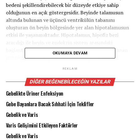
bedeni şekillendirebilecek bir düzeyde etkiye sahip
olduğunun en açık göstergesidir. Beyinde talamusun
altında bulunan ve üçüncü ventrikülün tabanını
oluşturan ön beyin bölgesinde yer alan hipotalamusun
etkisi ile yaşanmaktadır. Hipotalamus, hipofiz bezi
aracılığı ile beyin ve endokrin sistem arasındaki
bağlantıyı sağlamaktadır.” diyerek bu nedenle yaşanan
OKUMAYA DEVAM
psikolojik etkilerin, hormonlar ile bağlantılı olarak
gelişim göstermesine neden olduğunu söyledi.
REKLAM
Yalancı gebeliğin ortaya çıkmasına neden olan psikolojik
DIĞER BEĞENEBILECEĞIN YAZILAR
süreçleri özetleyen Op. Dr. Abdulaziz Akkaya, bu
Gebelikte Üriner Enfeksiyon
süreçleri
Gebe Bayanlara Bacak Sıhhati İçin Teklifler
-Hamile kalmaya ve çocuk sahibi olmaya ilişkin ileri
Gebelik ve Varis
derecede bir isteğin olması ya da korku duyulması
Varis Gelişimini Etkileyen Faktörler
– Daha önceki gebeliklerin düşük ile sonuçlanması
Gebelik ve Varis