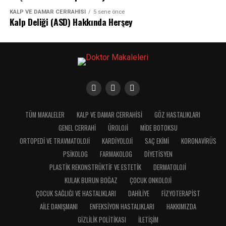
KALP VE DAMAR CERRAHISI
5 sene önce
Kalp Deliği (ASD) Hakkında Herşey
TÜM MAKALELER
KALP VE DAMAR CERRAHISI
GÖZ HASTALIKLARI
GENEL CERRAHI
ÜROLOJI
MIDE BOTOKSU
ORTOPEDI VE TRAVMATOLOJI
KARDIYOLOJI
SAÇ EKIMI
KORONAVIRÜS
PSIKOLOG
FARMAKOLOG
DIYETISYEN
PLASTIK REKONSTRÜKTIF VE ESTETIK
DERMATOLOJI
KULAK BURUN BOĞAZ
ÇOCUK ONKOLOJI
ÇOCUK SAĞLIĞI VE HASTALIKLARI
DAHILIYE
FIZYOTERAPIST
AILE DANIŞMANI
ENFEKSIYON HASTALIKLARI
HAKKIMIZDA
GIZLILIK POLITIKASI
İLETIŞIM