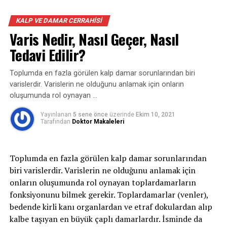
pıhtısının küçük bir kesiminin kalp yahut beyin
Aort kapak hastalıkları şu nedenlerle ortaya
damarında sıkışması durumunda, inme ya da kalp krizi
KALP VE DAMAR CERRAHISI
çıkabilmektedir.
meydana gelebilmektedir. Tıpkı halde böbrekler ya da
Varis Nedir, Nasıl Geçer, Nasıl
karaciğer üzere organlarda sıkışan bir kan pıhtısı
Aort kapağın doğuştan iki yaprakçıklı olması
Tedavi Edilir?
modülü olması durumunda, kelam konusu organlar
olağan fonksiyonlarını getiremez hale gelebilmektedir.
Aort kapağın romatizmal olarak sonradan kireçlenmesi
Toplumda en fazla görülen kalp damar sorunlarından biri
Bacak, ayak ya da kollarda kan akışını bloke eden bir kan
varislerdir. Varislerin ne olduğunu anlamak için onların
pıhtısı kesimi olması durumu, uyuşma, karıncalanma
Bağ dokusu yetmezliği sonucu doğuştan olmuş olan ve
oluşumunda rol oynayan …
yahut o bölgede ağrı meydana gelmesine sebep
ileri yaşlarda kendini gösteren kapakçıktaki geriye
olabilmektedir.
kaçırma, kapanamama bozukluğunun ortaya çıkmasıdır.
Yayınlanan
5 sene önce
üzerinde
Ekim 10, 2021
Tarafından
Doktor Makaleleri
Aort Anevrizmasının Risk Faktörleri Nelerdir?
Aort Kapak Hastalığı Belirtileri
Aort anevrizması durumunda geçerli olan risk
Toplumda en fazla görülen kalp damar sorunlarından
Aort kapak hastalığı sinsice ilerleyen bir hastalıktır. Aort
faktörlerinden kimileri, kalp krizi riskini de arttıran
biri varislerdir. Varislerin ne olduğunu anlamak için
kapak hastalıklarında darlık ya da yetmezliğe bağlı
birtakım faktörleri kapsamaktadır. Bu faktörleri şöyle
onların oluşumunda rol oynayan toplardamarların
olarak ortaya çıkan belirtiler şunlardır:
sıralayabilmekteyiz;
fonksiyonunu bilmek gerekir. Toplardamarlar (venler),
bedende kirli kanı organlardan ve etraf dokulardan alıp
Nefes darlığı
-Arter duvarlarında sertleşme; durumu kalp damar
kalbe taşıyan en büyük çaplı damarlardır. İsminde da