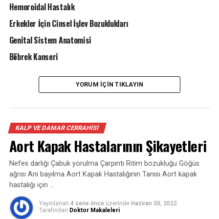
Hemoroidal Hastalık
gelebilmektedir. Meydana geldiği yer, anevrizmanın
tipini belirlemektedir.
Erkekler İçin Cinsel İşlev Bozuklukları
Genital Sistem Anatomisi
Aort Anevrizması Çeşitleri Nelerdir?
Böbrek Kanseri
Aort anevrizması, arterde meydana geldiği yere nazaran
cinslere ayrılmakta ve isim almaktadır. Bu bakımdan 2
YORUM İÇIN TIKLAYIN
tıp anevrizma vardır;
-Abdominal Aort Anevrizmaları; Aort damarının karın
bölgesinde genişlemesi anlaşılır. En yaygın görülen aort
KALP VE DAMAR CERRAHISI
anevrizma çeşididir.
Aort Kapak Hastalarının Şikayetleri
-Torasik Aort Anevrizmaları; aort damarının göğüs
Nefes darlığı Çabuk yorulma Çarpıntı Ritim bozukluğu Göğüs
içindeki kısımda meydan gelmektedir. Torasik aort
ağrısı Ani bayılma Aort Kapak Hastalığının Tanısı Aort kapak
anevrizması, aortun kökünde, çıkan aortta, göğüs içinde
hastalığı için …
aortun büküldüğü kısımda ya da inen aortta ortaya
çıkabilmektedir.
Yayınlanan
4 sene önce
üzerinde
Haziran 30, 2022
Tarafından
Doktor Makaleleri