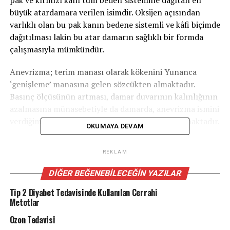
pak ve kırmızı kanı tüm beden sistemine dağıtan en
büyük atardamara verilen isimdir. Oksijen açısından
varlıklı olan bu pak kanın bedene sistemli ve kâfi biçimde
dağıtılması lakin bu atar damarın sağlıklı bir formda
çalışmasıyla mümkündür.
Anevrizma; terim manası olarak kökenini Yunanca
‘genişleme’ manasına gelen sözcükten almaktadır.
Basınç ölçüsünün artması, damar duvarının kalınlığının
azalmasına münasebetiyle da damarda, anevrizma ismini
verdiğimiz, genişlemenin yaşanmasına sebep olmaktadır.
OKUMAYA DEVAM
Aort anevrizması, aort duvarının zayıf olduğu
REKLAM
noktalarda genişleme ve bu genişlemeye bağlı olarak
balonlaşma meydana gelmesidir. Aort içinde
DIĞER BEĞENEBILECEĞIN YAZILAR
pompalanan kanın sebep olduğu basınç, zayıflayan
Tip 2 Diyabet Tedavisinde Kullanılan Cerrahi
damar duvarının bir balon üzere dışarıya hakikat
Metotlar
genişlemesine sebep olmaktadır.
Ozon Tedavisi
Anevrizma aortun rastgele bir kısmında meydana