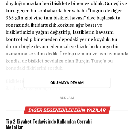
duyduğumuzdan beri bisiklete binemez olduk. Güneşli ve
kuru geçen bu sonbaharda her sabaha “bugün de diğer
365 gün gibi yine tam bisiklet havası” diye başlasak ta
sonrasında iktidarsızlık korkusu ağır bastı ve
bisikletimizin yağını değiştirip, lastiklerin havasını
kontrol edip binemeden depodaki yerine koyduk. Bu
durum böyle devam edemezdi ve bizde bu konuyu bir
uzmanına soralım dedik. Üroloji uzmanı ve aynı zamanda
kendisi de bisiklet sevdalısı olan Burçin Tunç’a bu
konudaki fikirlerini sorduk.
Bisiklete binmek cinsel fonksiyon bozukluğu yani
OKUMAYA DEVAM
iktidarsızlığa yol açar mı?
REKLAM
Bu bisiklete binen veya bisiklete binmeye niyetlenen her
erkeğin kafasını karıştıran bir konudur. Bu konu ile ilgili
DIĞER BEĞENEBILECEĞIN YAZILAR
yapılan birçok çalışma olup çok farklı sonuçlar
Tip 2 Diyabet Tedavisinde Kullanılan Cerrahi
bulunmuştur. Bazı araştırmacılar bisiklete binmenin
Metotlar
iktidarsızlık sebepleri arasında gösterilebileceğini