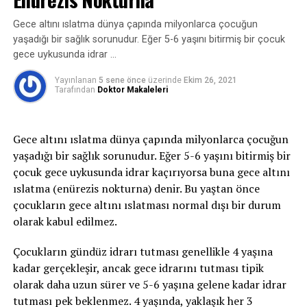
sterilizasyon koşullarının sağlandığı uygun
görülüyor. 45 kiloluk bir kişinin en kalın pedleri
veya ağır bişey kaldırma gibi stres ve efor durumların
malzemelerle yapılması gerekmektedir.
giymesinin bir faydası olmaz iken 120 kiloluk bir kişiye de
oluşan idrar kaçırmayı ifade eder. Bu zorlamalar
Gece altını ıslatma dünya çapında milyonlarca çocuğun
ince pedli şortlar giydirildiğinde sıkıntılar baş gösteriyor.
sırasında mesane içindeki basınç artar, idrar tutmayı
yaşadığı bir sağlık sorunudur. Eğer 5-6 yaşını bitirmiş bir çocuk
Yani önemli olan kullanılan malzemenin uygun olması…
sağlayan kaslar ve mekanizmalar bu basınca karşı
gece uykusunda idrar …
koyamaz ve idrar kaçırma oluşur.
Gidonun seleden aşağıda olması vücut aksını değiştirdiği
Yayınlanan
5 sene önce
üzerinde
Ekim 26, 2021
Tarafından
Doktor Makaleleri
için basının penisin damarlarına gelmesini engellediğini
2-Sıkışma tipi idrar kaçırma:
Sıkışma tipi idrar
söyleyenlerde var. Ama bu bahsedilen durumlar daha çok
kaçırma ani-acil idrara çıkma ihtiyacı ile birlikte tuvalete
uzun süreli performans gerektiren bisiklet sürücüleri
yetişememe veya idrarı geciktirememe durumudur ve
Gece altını ıslatma dünya çapında milyonlarca çocuğun
için geçerli.
idrar bu esnada kaçar. İdrar kaçağı bir damla ila idrarın
yaşadığı bir sağlık sorunudur. Eğer 5-6 yaşını bitirmiş bir
tamamını kaçırma derecesinde olabilir. gece idrara
çocuk gece uykusunda idrar kaçırıyorsa buna gece altını
Konuştuklarımızdan benim çıkardığım sonuç bisiklete
kalkma ihtiyacı belirgindir. Bu tip idrar kaçırma,
ıslatma (enürezis nokturna) denir. Bu yaştan önce
binmek penisin kanlanmasında ve dolayısı da sertleşme
enfeksiyon gibi basit problemden; nörolojik bozukluk
çocukların gece altını ıslatması normal dışı bir durum
de sorunlara yol açıyor. Anlattıkların sadece nasıl önlem
veya diyabet gibi daha ciddi durumlardan
olarak kabul edilmez.
alınabileceğine dair uyarılar.
kaynaklanabilir.
Çocukların gündüz idrarı tutması genellikle 4 yaşına
Yanlış anlaşılma olmasını engellemek için şunun altını
3- Taşma inkontinansı:
Tamamen boşalmayan bir
kadar gerçekleşir, ancak gece idrarını tutması tipik
çizeyim. Düzenli bisiklet kullanan kişiler ve spor
mesaneden kapasite dolduktan sonra damla damla
olarak daha uzun sürer ve 5-6 yaşına gelene kadar idrar
yapmayan kişiler karşılaştırıldığında sertleşme problemi
sürekli idrar kaçırmayı ifade eder.
tutması pek beklenmez. 4 yaşında, yaklaşık her 3
ve iktidarsızlık spor yapmayanlarda daha sık görülüyor.