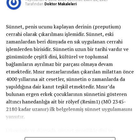
Damarlanması bozulan erkeklik organına gelen oksijen
Tarafından
Doktor Makaleleri
azalır, sinirlerin basıya maruz kalması ile de hissizlik
gelişir. Dolayısı ile parestezi denilen hissizlik ile
sertleşme probleminin nedenleri aynıdır.
Sünnet, penis ucunu kaplayan derinin (preputium)
cerrahi olarak çıkarılması işlemidir. Sünnet, eski
Böyle anlatınca insanın bisiklete binesi gelmiyor.
zamanlardan beri dünyada en sık uygulanan cerrahi
işlemlerden birisidir. Sünnetin uzun bir tarihi vardır ve
Bu bahsettiğim damar ve sinir sıkışmalarının olması için
günümüzde çeşitli dini, kültürel ve toplumsal
uzun süreli ve sürekli oturarak bisiklete binmek gerekir.
bağlamların ayrılmaz bir parçası olmaya devam
Almanya’da yapılan bir deneyde deneklerden
etmektedir. Mısır mezarlarından çıkarılan milattan önce
laboratuvar ortamında bir buçuk saat egzersiz
4000 yıllarına ait cesetler, sünnetin o zamanlarda da
bisikletine binmeleri istenmiş. Bu sırada deneklerin
yapıldığına dair kanıt teşkil etmektedir. Mısır’da
penislerine kanlanmayı ölçen bir cihaz yerleştirilmiş.
bulunan ergen erkek çocuklarının sünnetini gösteren
Belirli bir süre sonra penise giden kan akımında anlamlı
altıncı hanedanlığa ait bir rölyef (Resim1) (MÖ 2345-
bir azalma izlenmiş. Ardında deneklerden 10 dakikada
2180 kadar uzanır) ilk belgelenmiş sünnet uygulamasını
bir ayakta pedal çevirmeleri istenmiş ve aynı değerlere
yansıtır.
yeniden bakıldığında penise giden kan akımında bir
değişikliğe rastlanılmamış. Yani 10 dakikada bir ayakta
Ülkemizde ve dünyada, sünnet genellikle dini ve
pedal çevirmek veya belirli aralarla molalar vermek
geleneksel nedenlerle uygulanır. Ancak bazı tıbbi