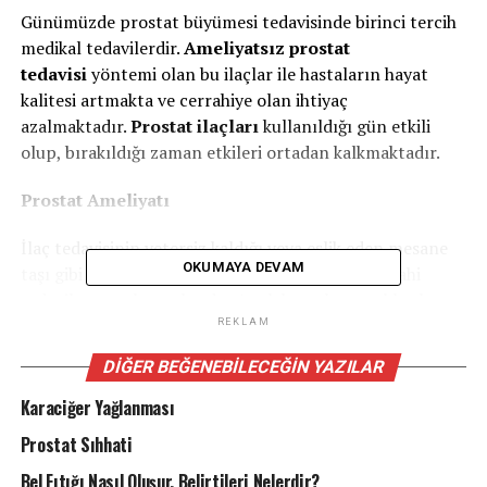
Günümüzde prostat büyümesi tedavisinde birinci tercih
medikal tedavilerdir.
Ameliyatsız prostat
tedavisi
yöntemi olan bu ilaçlar ile hastaların hayat
kalitesi artmakta ve cerrahiye olan ihtiyaç
azalmaktadır.
Prostat ilaçları
kullanıldığı gün etkili
olup, bırakıldığı zaman etkileri ortadan kalkmaktadır.
Prostat Ameliyatı
İlaç tedavisinin yetersiz kaldığı veya eşlik eden mesane
OKUMAYA DEVAM
taşı gibi ek patolojilerin olduğu durumlarda cerrahi
tedaviler uygulanmaktadır. Artık hastaların yaklaşık
%90-95’i kapalı (endoskopik) cerrahiler ile tedavi
REKLAM
edilmektedir. Yaklaşık olarak 2 gün hastanede kalışı
DIĞER BEĞENEBILECEĞIN YAZILAR
gerektiren bu işlem sonrasında hastalar evlerine
sondasız olarak gitmektedirler.
Karaciğer Yağlanması
Prostat Sıhhati
Çok büyük prostatı olan veya mesane divertikülü gibi ek
patolojileri olan hastalarda da açık cerrahi
Bel Fıtığı Nasıl Oluşur, Belirtileri Nelerdir?