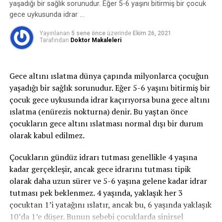
sırasında mesane içindeki basınç artar, idrar tutmayı
yaşadığı bir sağlık sorunudur. Eğer 5-6 yaşını bitirmiş bir çocuk
sağlayan kaslar ve mekanizmalar bu basınca karşı
gece uykusunda idrar …
koyamaz ve idrar kaçırma oluşur.
Yayınlanan
5 sene önce
üzerinde
Ekim 26, 2021
Tarafından
Doktor Makaleleri
2-Sıkışma tipi idrar kaçırma:
Sıkışma tipi idrar
kaçırma ani-acil idrara çıkma ihtiyacı ile birlikte tuvalete
yetişememe veya idrarı geciktirememe durumudur ve
Gece altını ıslatma dünya çapında milyonlarca çocuğun
idrar bu esnada kaçar. İdrar kaçağı bir damla ila idrarın
yaşadığı bir sağlık sorunudur. Eğer 5-6 yaşını bitirmiş bir
tamamını kaçırma derecesinde olabilir. gece idrara
çocuk gece uykusunda idrar kaçırıyorsa buna gece altını
kalkma ihtiyacı belirgindir. Bu tip idrar kaçırma,
ıslatma (enürezis nokturna) denir. Bu yaştan önce
enfeksiyon gibi basit problemden; nörolojik bozukluk
çocukların gece altını ıslatması normal dışı bir durum
veya diyabet gibi daha ciddi durumlardan
olarak kabul edilmez.
kaynaklanabilir.
Çocukların gündüz idrarı tutması genellikle 4 yaşına
3- Taşma inkontinansı:
Tamamen boşalmayan bir
kadar gerçekleşir, ancak gece idrarını tutması tipik
mesaneden kapasite dolduktan sonra damla damla
olarak daha uzun sürer ve 5-6 yaşına gelene kadar idrar
sürekli idrar kaçırmayı ifade eder.
tutması pek beklenmez. 4 yaşında, yaklaşık her 3
çocuktan 1’i yatağını ıslatır, ancak bu, 6 yaşında yaklaşık
4- Fonksiyonel inkontinans:
Fiziksel veya zihinsel bir
10’da 1’e düşer. Bunun sebebi çocuklarda sinirsel