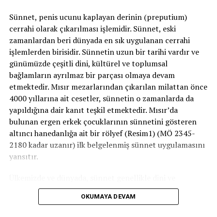
Sünnet, penis ucunu kaplayan derinin (preputium)
cerrahi olarak çıkarılması işlemidir. Sünnet, eski
İLGILI KONULAR:
AMELIYAT
CERRAHİ
HASTALAR
zamanlardan beri dünyada en sık uygulanan cerrahi
PROSTAT
TEDAVİ
işlemlerden birisidir. Sünnetin uzun bir tarihi vardır ve
SIRADAKI
günümüzde çeşitli dini, kültürel ve toplumsal
Bisiklet ve Cinsel Fonksiyon Bozukluğu
bağlamların ayrılmaz bir parçası olmaya devam
KAÇIRMAYIN
etmektedir. Mısır mezarlarından çıkarılan milattan önce
Prostat Hastalıkları
4000 yıllarına ait cesetler, sünnetin o zamanlarda da
yapıldığına dair kanıt teşkil etmektedir. Mısır’da
bulunan ergen erkek çocuklarının sünnetini gösteren
altıncı hanedanlığa ait bir rölyef (Resim1) (MÖ 2345-
2180 kadar uzanır) ilk belgelenmiş sünnet uygulamasını
yansıtır.
Ülkemizde ve dünyada, sünnet genellikle dini ve
geleneksel nedenlerle uygulanır. Ancak bazı tıbbi
OKUMAYA DEVAM
zorunluluklar veya koruyucu amaçlarla gerçekleştirilen
sünnet işlemleri de vardır. Prosedür ayrıca kişisel hijyen