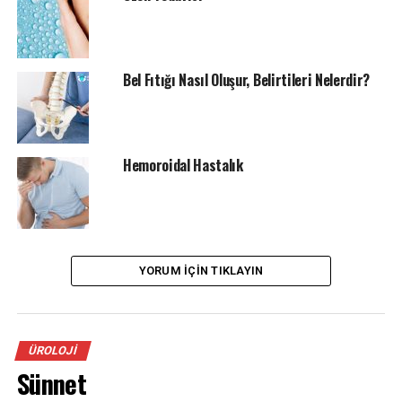
erkeklerde iki kat daha yaygındır. Diğer pek çok kanser
türünde olduğu gibi böbrek kanserinin nedeni tam
olarak bilinmemektedir. Yapılan çalışmalarda bazı
faktörlerin risk oluşturabileceği gösterilmiştir.
Bel Fıtığı Nasıl Oluşur, Belirtileri Nelerdir?
İleri yaş: Yaşla birlikte görülme sıklığı artar.
Tütün ve tütün ürünleri:
Tütün ve tütün
Hemoroidal Hastalık
ürünleri kullananlarda iki kat daha sık görülür.
Günlük tüketilen miktar arttıkça ve tüketim
süresi uzadıkça riskin daha da arttığı tespit
edilmiştir. Tüketimin kesilmesi riski azaltır.
YORUM İÇIN TIKLAYIN
Obezite:
Kilo artışı, özellikle kadınlarda, riski
arttırır.
ÜROLOJI
Yüksek tansiyon:
Yapılan araştırmalarda yüksek
Sünnet
tansiyon hastalarında üç kat daha sık görüldüğü