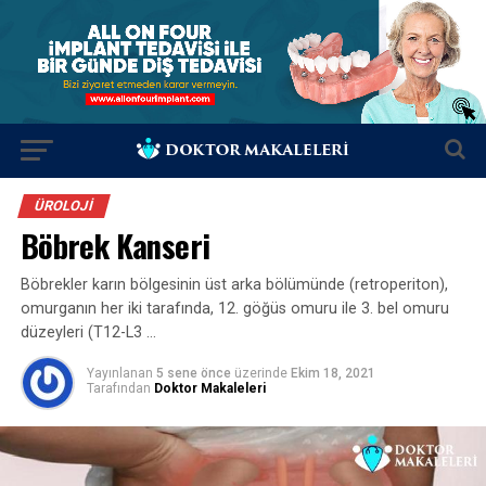
ÜROLOJI
Böbrek Kanseri
Böbrekler karın bölgesinin üst arka bölümünde (retroperiton),
omurganın her iki tarafında, 12. göğüs omuru ile 3. bel omuru
düzeyleri (T12-L3 …
Yayınlanan
5 sene önce
üzerinde
Ekim 18, 2021
Tarafından
Doktor Makaleleri