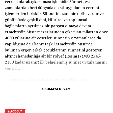
cerrahi olarak çıkarılması işlemidir. Sünnet, eski
gelişme riski yüksektir.
zamanlardan beri dünyada en sık uygulanan cerrahi
işlemlerden birisidir. Sünnetin uzun bir tarihi vardır ve
Mesleki risk faktörleri: Çelik endüstrisi, petrol,
günümüzde çeşitli dini, kültürel ve toplumsal
kadmiyum, kurşun endüstrisi çalışanları ve
bağlamların ayrılmaz bir parçası olmaya devam
asbeste maruz kalanlarda böbrek kanseri riski
etmektedir. Mısır mezarlarından çıkarılan milattan önce
artar.
4000 yıllarına ait cesetler, sünnetin o zamanlarda da
yapıldığına dair kanıt teşkil etmektedir. Mısır’da
Nasıl bulgu verir?
bulunan ergen erkek çocuklarının sünnetini gösteren
altıncı hanedanlığa ait bir rölyef (Resim1) (MÖ 2345-
Böbrek kanserleri erken evrede nadiren şikayetlere yol
2180 kadar uzanır) ilk belgelenmiş sünnet uygulamasını
açar ve bulgu verirler. Hastaların yaklaşık yarısında
yansıtır.
başka sebepler ile yapılan radyolojik incelemeler
neticesinde tespit edilirler. Raslantısal olarak saptanan
Ülkemizde ve dünyada, sünnet genellikle dini ve
böbrek kanserlerinin tedavisi daha kolaydır ve kanserden
geleneksel nedenlerle uygulanır. Ancak bazı tıbbi
OKUMAYA DEVAM
tamamen kurtulma olasılığı yüksektir. İleri evre böbrek
zorunluluklar veya koruyucu amaçlarla gerçekleştirilen
kanserlerinde hastaların ancak %6-10’unda idrarda
sünnet işlemleri de vardır. Prosedür ayrıca kişisel hijyen
kanama, yan ağrısı ve ele gelen kitle gibi şikayetler
veya koruyucu sağlık bakımının bir parçasıdır. Sünnetin
ortaya çıkar ve hastalığın ilerlediğini gösterir. Hastaların
cinsel yolla bulaşan hastalıklara karşı koruyucu
ÜROLOJI