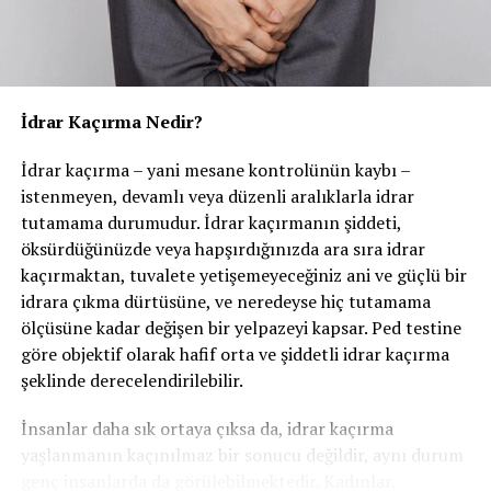
Kansızlık
çocuklar, cinsel kimliklerini keşfetmeye başlar ve kız-
erkek ayrımı belirginleşir. Fallik dönemde erkek çocukta
Böbrek yetmezliği
pipisine ilgi en üst düzeydedir. Bu dönemde yapılan
sünnetin cinsel organının tamamını kaybetme
endişesine yol açabileceği ve psikoseksüel gelişim
İdrar Kaçırma Nedir?
Kanama-pıhtılaşma bozuklukları (Koagülopati)
açısından olumsuz etkilere sahip olabileceği
İdrar kaçırma – yani mesane kontrolünün kaybı –
düşünülmektedir. Ancak bu görüş bilimsel olarak sağlam
Dokularda protein birikimi (Amiloidoz)
istenmeyen, devamlı veya düzenli aralıklarla idrar
temellere oturtulamamış olup aksini söyleyen yayınlar
tutamama durumudur. İdrar kaçırmanın şiddeti,
da mevcuttur.
Ateş
öksürdüğünüzde veya hapşırdığınızda ara sıra idrar
Sünnet her ne nedenle (dini,geleneksel, tıbbi) ya da
kaçırmaktan, tuvalete yetişemeyeceğiniz ani ve güçlü bir
hangi şekilde (lokal ya da genel anestezi) yapılıyor olursa
idrara çıkma dürtüsüne, ve neredeyse hiç tutamama
Yorgunluk
olsun, sünnetin cerrahi bir işlem olduğu
ölçüsüne kadar değişen bir yelpazeyi kapsar. Ped testine
unutulmamalıdır. Ameliyathane şartlarında
göre objektif olarak hafif orta ve şiddetli idrar kaçırma
Kilo kaybı
sterilizasyon koşullarının sağlandığı uygun
şeklinde derecelendirilebilir.
malzemelerle yapılması gerekmektedir.
Hastaların küçük bir bölümü ise hastalığın yayılımına
İnsanlar daha sık ortaya çıksa da, idrar kaçırma
bağlı şikayetler ile başvururlar.
yaşlanmanın kaçınılmaz bir sonucu değildir, aynı durum
genç insanlarda da görülebilmektedir. Kadınlar,