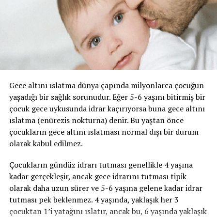
kalkma ihtiyacı belirgindir. Bu tip idrar kaçırma,
enfeksiyon gibi basit problemden; nörolojik bozukluk
Felç
veya diyabet gibi daha ciddi durumlardan
kaynaklanabilir.
Bu yakınmalar böbrek kanserinin belirtisi olabileceği gibi
3- Taşma inkontinansı:
Tamamen boşalmayan bir
başka problemlerden de kaynaklanabilir. Kanser erken
mesaneden kapasite dolduktan sonra damla damla
evrelerde ağrıya neden olmaz. Dolayısı ile bu tür
sürekli idrar kaçırmayı ifade eder.
Gece altını ıslatma dünya çapında milyonlarca çocuğun
şikayetler ortaya çıktığında mutlaka uzman görüşü
yaşadığı bir sağlık sorunudur. Eğer 5-6 yaşını bitirmiş bir
alınmalıdır. Erken tanı ve uygun tedavi ile böbrek
4- Fonksiyonel inkontinans:
Fiziksel veya zihinsel bir
çocuk gece uykusunda idrar kaçırıyorsa buna gece altını
kanserinin tamamen iyileşeceği unutulmamalıdır. Erken
bozukluk nedeniyle, tuvalete zamanında gitmeyi
ıslatma (enürezis nokturna) denir. Bu yaştan önce
evrede yaşam oranları %70-100 arasında değişir.
engelleyen durumlar söz konusudur. Eklem hastalıkları,
çocukların gece altını ıslatması normal dışı bir durum
felç, sinir sistemi hastalıkları gibi kişinin lavaboya
olarak kabul edilmez.
Nasıl tanı koyulur?
zamanında yetişmesini engelleyen fiziksel veya ruhsal
kısıtlılıklar nedeniyle ortaya çıkan idrar kaçırma tipidir.
Çocukların gündüz idrarı tutması genellikle 4 yaşına
Hastanın şikayetleri ve tıbbi geçmişinin sorgulanması ve
Örneğin, şiddetli artrit durumunda pantolonunuzun
kadar gerçekleşir, ancak gece idrarını tutması tipik
fizik muayene yapılması tanıya ulaşmanın ilk adımıdır.
düğmelerini yeterince hızlı açamamak gibi fonksiyonel
olarak daha uzun sürer ve 5-6 yaşına gelene kadar idrar
Hastanın şikayetleri, tıbbi öyküsü ve doktorun ilk
problemler vardır.
tutması pek beklenmez. 4 yaşında, yaklaşık her 3
değerlendirme bulguları daha sonra yapılacak
çocuktan 1’i yatağını ıslatır, ancak bu, 6 yaşında yaklaşık
araştırmaları belirlemek için çok önemlidir.