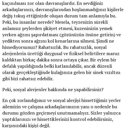
kaçınılması zor olan davranışlardır. En sevdiğiniz
arkadaşlarınızı, davranışlarından hoşlanmadığınız kişilerle
değiş tokuş ettiğinizde oluşan durum tam anlamıyla bu.
Peki, bu insanlar nerede? Mesela, teyzenizin sürekli
anlamsız şeylerden şikâyet etmesi, kuzeninizin yemek
yerken ağzını şapırdatması (gözünüzün önüne getirin) ve
yedikten sonra ağzını kol kenarlarına silmesi. Şimdi ne
hissediyorsunuz? Rahatsızlık. Bu rahatsızlık, sosyal
alerjenlerin ürettiği duygusal ve fiziksel belirtilere maruz
kaldıktan birkaç dakika sonra ortaya çıkar. Bir eylem bir
defalık yapıldığında belki katlanılabilir, ancak düzenli
olarak gerçekleştiğinde kulağınıza gelen bir sinek vızıltısı
gibi bizi rahatsız edebilir.
Peki, sosyal alerjenler hakkında ne yapabilirsiniz?
En çok zorlandığımız ve sosyal alerjiyi hissettiğimiz yerler
ailemizin ve çalışma arkadaşlarımızın yanı o nedenle bu
durumu gözden geçirmeyi unutmamalıyız. Sizler yalnızca
yaptıklarınızı ve hissettiklerinizi kontrol edebilirsiniz,
karşınızdaki kişiyi değil.