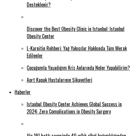
Desteklenir?
Discover the Best Obesity Clinic in Istanbul: Istanbul
Obesity Center
L-Karnitin Rehberi: Yağ Yakıcılar Hakkında Tüm Merak
Edilenler
Çocuğumla Yaşadığım Kriz Anlarında Neler Yapabilirim?
Aort Kapak Hastalarının Şikayetleri
Haberler
Istanbul Obesity Center Achieves Global Success in
2024: Zero Complications in Obesity Surgery
Alo 191 hattı sayesinde 40 yıllık alkol bağımlılığından