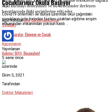
kurar, model alır, kız çocukları bu sayede erkeklerle sağlıklı
Çocuklarımız Okula Başlıyor
ilişki kurmayı deneyimler ve bu deneyimler ilerleyen
hayatlarında ilişki seçimlerine etki eder.
Covid19 önlemleri ile dünya üzerinde okul çağındaki
çocukların üçte birinden fazlası uzaktan eğitime erişim
İlgili Konular:
aile danışmanı
çoçuk
imkanından imkanından yoksun kaldı …
Sıradaki
Cinsel Sorular, Ebeveyn ve Çocuk
Kaçırmayın
Yayınlanan
Aşkımız Bitti, Boşanalım!
5 sene önce
üzerinde
Ekim 5, 2021
Tarafından
Doktor Makaleleri