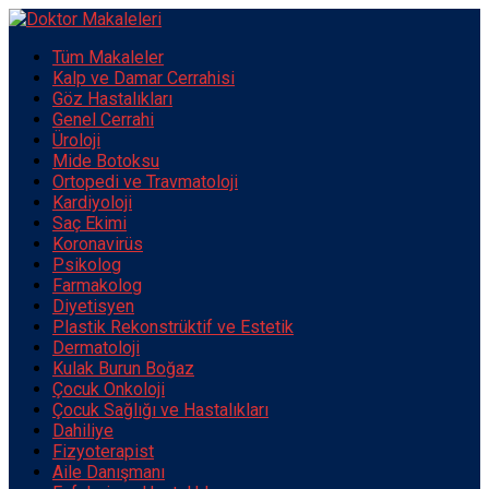
Tüm Makaleler
Kalp ve Damar Cerrahisi
Göz Hastalıkları
Genel Cerrahi
Üroloji
Mide Botoksu
Ortopedi ve Travmatoloji
Kardiyoloji
Saç Ekimi
Koronavirüs
Psikolog
Farmakolog
Diyetisyen
Plastik Rekonstrüktif ve Estetik
Dermatoloji
Kulak Burun Boğaz
Çocuk Onkoloji
Çocuk Sağlığı ve Hastalıkları
Dahiliye
Fizyoterapist
Aile Danışmanı