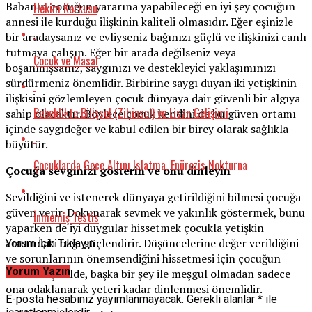
Babanın çocuğun yararına yapabileceği en iyi şey çocuğun
Hekim Korkusu
annesi ile kurduğu ilişkinin kaliteli olmasıdır. Eğer eşinizle
bir aradaysanız ve evliyseniz bağınızı güçlü ve ilişkinizi canlı
tutmaya çalışın. Eğer bir arada değilseniz veya
Çocuk ve Masal
boşanmışsanız, saygınızı ve destekleyici yaklaşımınızı
sürdürmeniz önemlidir. Birbirine saygı duyan iki yetişkinin
ilişkisini gözlemleyen çocuk dünyaya dair güvenli bir algıya
Bebeklikte Bilişsel (Zihinsel) ve Lisan Gelişimi
sahip olacaktır. Böylece çocuk kendini de bu güven ortamı
içinde saygıdeğer ve kabul edilen bir birey olarak sağlıkla
büyütür.
Çocuklarda Gece Altını Islatma, Enürezis Nokturna
Çocuğa sevginizi gösterin ve onu dinleyin
Sevildiğini ve istenerek dünyaya getirildiğini bilmesi çocuğa
güven verir. Dokunarak sevmek ve yakınlık göstermek, bunu
İnmemiş Testis
yaparken de iyi duygular hissetmek çocukla yetişkin
arasındaki bağı güçlendirir. Düşüncelerine değer verildiğini
Yorum İçin Tıklayın
ve sorunlarının önemsendiğini hissetmesi için çocuğun
Yorum Yazın
etkin bir şekilde, başka bir şey ile meşgul olmadan sadece
ona odaklanarak yeteri kadar dinlenmesi önemlidir.
E-posta hesabınız yayımlanmayacak.
Gerekli alanlar
*
ile