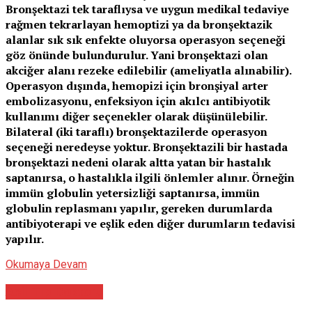
Bronşektazi tek taraflıysa ve uygun medikal tedaviye
rağmen tekrarlayan hemoptizi ya da bronşektazik
alanlar sık sık enfekte oluyorsa operasyon seçeneği
göz önünde bulundurulur. Yani bronşektazi olan
akciğer alanı rezeke edilebilir (ameliyatla alınabilir).
Operasyon dışında, hemopizi için bronşiyal arter
embolizasyonu, enfeksiyon için akılcı antibiyotik
kullanımı diğer seçenekler olarak düşünülebilir.
Bilateral (iki taraflı) bronşektazilerde operasyon
seçeneği neredeyse yoktur. Bronşektazili bir hastada
bronşektazi nedeni olarak altta yatan bir hastalık
saptanırsa, o hastalıkla ilgili önlemler alınır. Örneğin
immün globulin yetersizliği saptanırsa, immün
globulin replasmanı yapılır, gereken durumlarda
antibiyoterapi ve eşlik eden diğer durumların tedavisi
yapılır.
Okumaya Devam
Acil Tıp Doktoru