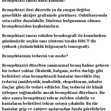
Bronşektazi tanısı nasıl konulur?
Bronşektazi ileri düzeyde ya da yaygın değilse
genellikle akciğer grafisinde görülmez. Oskültasyonda
orta raller duyulabilir. Dinleme bulgusunun olması
bronşektaziden kuşkulandırır.
Bronşektazi tanısı eskiden bronkografi ile konulurken
günümüzde seçkin tanı yöntemi toraks HRCT’dir
(yüksek çözünürlüklü bilgisayarlı tomografi).
Bronşektazinin tedavisi var mıdır?
Bronşektaziyi düzelten yani
normal bronş haline getiren
bir tedavi yoktur. Öksürük, balgam, nefes darlığı gibi
belirtileri olan bronşektazili hastalar öncelikle ilaç
tedavisi (antibiyotik, mukolitik, ekspektoran, inhaler
ilaçlar gibi) ile tedavi edilirler. İlaç tedavisi ile klinik
iyileşme sağlanabilir ancak bronşektazi düzelmez. Bir
süre sonra bronşektazi tekrar enfekte olabilir ve
hastaların belirtileri tekrar ortaya çıkabilir. Bu tür
hastalar grip ve zatürre aşılarından fayda görebilirler.