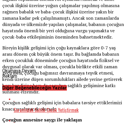
çocuk ilişkisi üzerine yoğun çalışmalar yapılmış olmasına
rağmen babalık ve baba-çocuk ilişkisi üzerine yakın bir
zamana kadar pek çalışılmamıştı. Ancak son zamanlarda
dünyada ve ülkemizde yapılan çalışmalar, babanın çocuğun
hayatında önemli bir yeri olduğuna vurgu yapmakta ve
çocuk-baba etkileşiminin öneminden bahsetmektedir.
Bireyin kişilik gelişimi için çoğu kaynaklara göre 0-7 yaş
arası dönem çok büyük önem taşır. Bu bağlamda babanın
erken çocukluk döneminde çocuğun hayatında fiziksel ve
duygusal olarak var olması, çocukla birlikte etkili zaman
Okumaya Devam
geçirmesi, çocuğu bağımsız davranmaya teşvik etmesi,
Reklam
kendi üzerine düşen sorumlulukları ailede yerine getirerek
hem kendisine hem de çocuğun sağlıklı gelişimine katkı
Diğer Beğenebileceğin Yazılar
sunması elzemdir.
Çocuğun sağlıklı gelişimi için babalara tavsiye ettiklerimizi
kısaca sıralayacak olursak;
Sorumluluk Sahibi Çocuk Yetiştirmek
Çocuğun annesine saygı ile yaklaşın