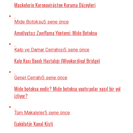
Maskelerin Koronavirüsten Koruma Düzeyleri
Mide Botoksu
5 sene önce
Ameliyatsız Zayıflama Yöntemi: Mide Botoksu
Kalp ve Damar Cerrahisi
5 sene önce
Kalp Kası Bandı Hastalığı (Miyokardiyal Bridge)
Genel Cerrahi
5 sene önce
Mide botoksu nedir? Mide botoksu yaptıranlar nasıl bir yol
izliyor?
Tüm Makaleler
5 sene önce
Ejakülatör Kanal Kisti