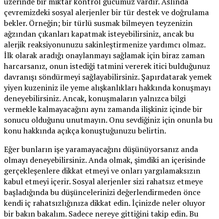
üzerinde bir miktar kontrol gücümüz vardır. Aslında
çevremizdeki sosyal alerjenler bir tür destek ve doğrulama
bekler. Örneğin; bir türlü susmak bilmeyen teyzenizin
ağzından çıkanları kapatmak isteyebilirsiniz, ancak bu
alerjik reaksiyonunuzu sakinleştirmenize yardımcı olmaz.
İlk olarak aradığı onaylanmayı sağlamak için biraz zaman
harcarsanız, onun istediği tatmini vererek itici bulduğunuz
davranışı söndürmeyi sağlayabilirsiniz. Şapırdatarak yemek
yiyen kuzeniniz ile yeme alışkanlıkları hakkında konuşmayı
deneyebilirsiniz. Ancak, konuşmaların yalnızca bilgi
vermekle kalmayacağını aynı zamanda ilişkiniz içinde bir
sonucu olduğunu unutmayın. Onu sevdiğiniz için onunla bu
konu hakkında açıkça konuştuğunuzu belirtin.
Eğer bunların işe yaramayacağını düşünüyorsanız anda
olmayı deneyebilirsiniz. Anda olmak, şimdiki an içerisinde
gerçekleşenlere dikkat etmeyi ve onları yargılamaksızın
kabul etmeyi içerir. Sosyal alerjenler sizi rahatsız etmeye
başladığında bu düşüncelerinizi değerlendirmeden önce
kendi iç rahatsızlığınıza dikkat edin. İçinizde neler oluyor
bir bakın bakalım. Sadece nereye gittiğini takip edin. Bu