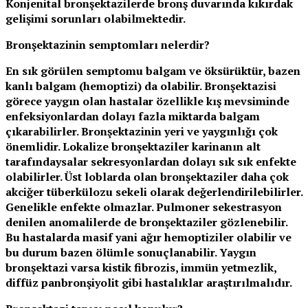
Konjenital bronşektazilerde bronş duvarında kıkırdak
gelişimi sorunları olabilmektedir.
Bronşektazinin semptomları nelerdir?
En sık görülen semptomu balgam ve öksürüktür, bazen
kanlı balgam (hemoptizi) da olabilir. Bronşektazisi
görece yaygın olan hastalar özellikle kış mevsiminde
enfeksiyonlardan dolayı fazla miktarda balgam
çıkarabilirler. Bronşektazinin yeri ve yaygınlığı çok
önemlidir. Lokalize bronşektaziler karinanın alt
tarafındaysalar sekresyonlardan dolayı sık sık enfekte
olabilirler. Üst loblarda olan bronşektaziler daha çok
akciğer tüberkülozu sekeli olarak değerlendirilebilirler.
Genelikle enfekte olmazlar. Pulmoner sekestrasyon
denilen anomalilerde de bronşektaziler gözlenebilir.
Bu hastalarda masif yani ağır hemoptiziler olabilir ve
bu durum bazen ölümle sonuçlanabilir. Yaygın
bronşektazi varsa kistik fibrozis, immün yetmezlik,
diffüz panbronşiyolit gibi hastalıklar araştırılmalıdır.