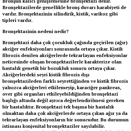
Bronşun kalıcı genişlemesine bronşektazi denir.
Bronşektazilerde genellikle bronş duvarı harabiyeti de
vardır. Bronşektazinin silindirik, kistik, varikoz gibi
tipleri vardır.
Bronşektazinin nedeni nedir?
Bronşektazi daha çok çocukluk çağında geçirilen (ağır)
akciğer enfeksiyonları sonrasında ortaya çıkar. Kistik
fibrozis denilen akciğerlerde tekrarlayan enfeksiyonlar
neticesinde oluşan bronşektazilerle karakterize olan
hastalık genetik bir bozukluk sonucu ortaya çıkar.
Akciğerlerdeki seyri kistik fibrozis dışı
bronşektazileden farklı seyrettiğinden ve kistik fibrozis
yalnızca akciğerleri etkilemeyip, karaciğer pankreas,
over gibi organları etkileyebildiğinden bronşektazi
başlığı altında değil ayrıca değerlendirilmesi gereken
bir hastalıktır. Bronşektazi tek başına bir hastalık
olmaktan daha çok akciğerlerde ortaya çıkan ağır ya da
tekrarlayan enfeksiyonların bir sonucudur. Bu durumun
istisnası konjenital bronşektaziler sayılabilir.