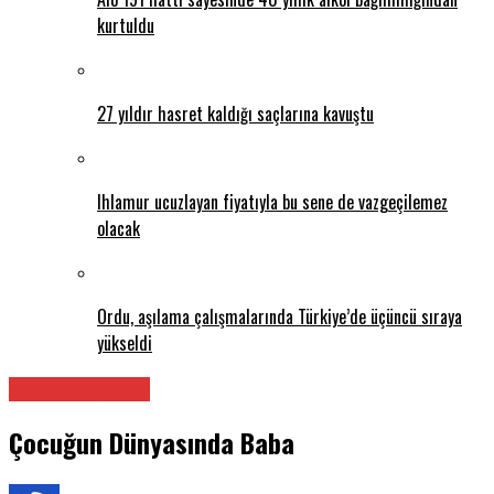
kurtuldu
27 yıldır hasret kaldığı saçlarına kavuştu
Ihlamur ucuzlayan fiyatıyla bu sene de vazgeçilemez
olacak
Ordu, aşılama çalışmalarında Türkiye’de üçüncü sıraya
yükseldi
Aile Danışmanı
Çocuğun Dünyasında Baba