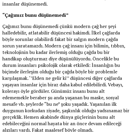
insanlar düşünemedi.
“Çağımız bunu düşünemedi”
Çağımız bunu düşünemedi çünkü modern çağ her şeyi
halledebilir, atlatabilir düşüncesi hakimdi. İlkel çağlarda
böyle sorunlar olabilirdi fakat bir salgın modern çağda
sorun yaratamazdı. Modern çağ insanı için bilimin, tıbbın,
teknolojinin bu kadar ilerlemiş olduğu çağda bu bir
handikap oluşturmaz diye düşünülüyordu. Öncelikle bu
durum insanları psikolojik olarak etkiledi: İnsanlığın bu
biçimde ilerleşim olduğu bir çağda böyle bir problemle
karşılaşmak. ‘’Elden ne gelir ki’’ düşüncesi diğer çağlarda
yaşayan insanlar için biraz daha kabul edilebilirdi. Vebayı,
kolerayı öyle gördüler. Günümüz insanı bunu alt
edememekle beraber şu anda yaşanan bu maske, sosyal
mesafe vb. şeylerde “bu ne” şoku yaşadık. Yaşanılan ilk
duygunun korkudan ziyade, şaşkınlık olduğu yadsınamaz bir
gerçeklik. Hemen akabinde dünya güçlerinin bunu alt
edebileceğini normal hayata bir an önce devam edileceği
algıları vardı. Fakat maalesef böyle olmadı.