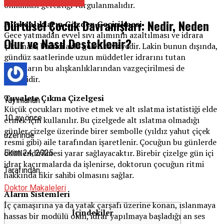
Çocuk Psikiyatristi
olmaması gerektiği vurgulanmalıdır.
Dürtüsel Çocuk Davranışları: Nedir, Neden
Alışkanlıkların Gözden Geçirilmesi
Gece yatmadan evvel sıvı alımının azaltılması ve idrara
Olur ve Nasıl Desteklenir?
çıkılması, birinci akla gelen tavsiyedir. Lakin bunun dışında,
gündüz saatlerinde uzun müddetler idrarını tutan
çocukların bu alışkanlıklarından vazgeçirilmesi de
değerlidir.
Tuvalete Çıkma Çizelgesi
Yayınlanan
Küçük çocukları motive etmek ve alt ıslatma istatistiği elde
10 ay önce
etmek için kullanılır. Bu çizelgede alt ıslatma olmadığı
günler çizelge üzerinde birer sembolle (yıldız yahut çiçek
üzerinde
resmi gibi) aile tarafından işaretlenir. Çocuğun bu günlerde
ödüllendirilmesi yarar sağlayacaktır. Birebir çizelge gün içi
Ekim 24, 2025
idrar kaçırmalarda da işlenirse, doktorun çocuğun ritmi
Tarafından
hakkında fikir sahibi olmasını sağlar.
Doktor Makaleleri
Alarm Sistemleri
İç çamaşırına ya da yatak çarşafı üzerine konan, ıslanmaya
İçindekiler
hassas bir modülü olan, idrar yapılmaya başladığı an ses