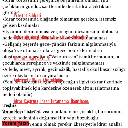
çocukların gündüz saatlerinde de sık idrara çıktıkları
görülür)
Prostat Sıhhati
•İdrar torbasında olağanda olmaması gereken, istemsiz
gelişen kasılmalar
•Uykunun derin olması ve çocuğun mesanesinin dolması
Bel Fıtığı Nasıl Oluşur, Belirtileri Nelerdir?
nedeniyle beyne giden habere karşın uyanamaması
•Gelişmiş beşerde gece-gündüz farkının algılanmasıyla
oluşan ve otomatik olarak gece böbreklerin idrar
oluşturmasını azaltan “Vazopressin” isimli hormonun, bu
Hemoroidal Hastalık
çocuklarda gereğince ve vaktinde salgılanmaması
•Ailede, mevt, ayrılık, geçimsizlik, hastalık okul başarısızlığı
üzere olayların korku yaratması
Anksiyete (Kaygı) Bozukluğu
•Yeni bir kardeşin doğması (Çocuğun ilgiyi tekrar üzerinde
toplayabilmek için kardeşine özenerek altını ıslatmasına
neden olabilir)
İdrar Kaçırma, İdrar Tutamama, İkontinans
Teşhis
İdrar Kaçırma Tedavisi planlanan bir çocukta, bu sorunun
Yorum İçin Tıklayın
gerçek nedeninin doğumsal bir yapı bozukluğu
Yorum Yazın
olmadığından emin olmak gerekir. Ekseriyetle idrar analizi