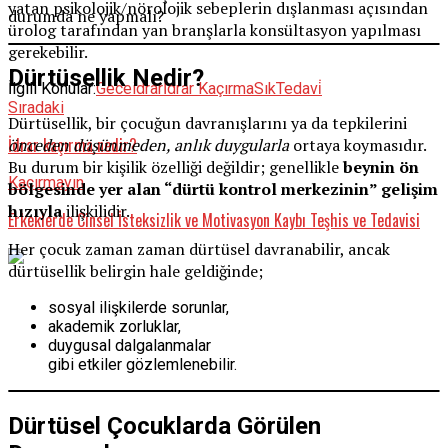
yatan psikolojik/nörolojik sebeplerin dışlanması açısından
durumda ne yapmalı?
ürolog tarafından yan branşlarla konsültasyon yapılması
gerekebilir.
Dürtüsellik Nedir?
İlgili Konular:
Gece
idrar
İdrar Kaçırma
Sık
Tedavi̇
Sıradaki
Dürtüsellik, bir çocuğun davranışlarını ya da tepkilerini
İdrar kaçırma nedir?
önceden düşünmeden, anlık duygularla
ortaya koymasıdır.
Bu durum bir kişilik özelliği değildir; genellikle
beynin ön
Kaçırmayın
bölgesinde yer alan “dürtü kontrol merkezinin” gelişim
hızıyla
ilişkilidir.
Erkeklerde Cinsel İsteksizlik ve Motivasyon Kaybı Teşhis ve Tedavisi
Her çocuk zaman zaman dürtüsel davranabilir, ancak
dürtüsellik belirgin hale geldiğinde;
sosyal ilişkilerde sorunlar,
akademik zorluklar,
duygusal dalgalanmalar
gibi etkiler gözlemlenebilir.
Dürtüsel Çocuklarda Görülen