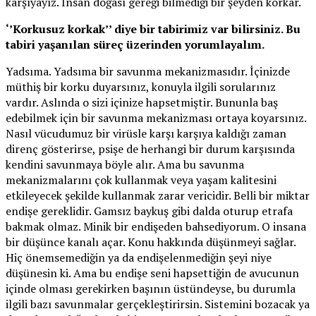
karşıyayız. İnsan doğası gereği bilmediği bir şeyden korkar.
‘’Korkusuz korkak’’ diye bir tabirimiz var bilirsiniz. Bu
tabiri yaşanılan süreç üzerinden yorumlayalım.
Yadsıma. Yadsıma bir savunma mekanizmasıdır. İçinizde
müthiş bir korku duyarsınız, konuyla ilgili sorularınız
vardır. Aslında o sizi içinize hapsetmiştir. Bununla baş
edebilmek için bir savunma mekanizması ortaya koyarsınız.
Nasıl vücudumuz bir virüsle karşı karşıya kaldığı zaman
direnç gösterirse, psişe de herhangi bir durum karşısında
kendini savunmaya böyle alır. Ama bu savunma
mekanizmalarını çok kullanmak veya yaşam kalitesini
etkileyecek şekilde kullanmak zarar vericidir. Belli bir miktar
endişe gereklidir. Gamsız baykuş gibi dalda oturup etrafa
bakmak olmaz. Minik bir endişeden bahsediyorum. O insana
bir düşünce kanalı açar. Konu hakkında düşünmeyi sağlar.
Hiç önemsemediğin ya da endişelenmediğin şeyi niye
düşünesin ki. Ama bu endişe seni hapsettiğin de avucunun
içinde olması gerekirken başının üstündeyse, bu durumla
ilgili bazı savunmalar gerçekleştirirsin. Sistemini bozacak ya