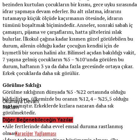
bezinden kurtulan çocukların bir kısmı, gece uyku sırasında
idrar yapmaya devam ederler. Bu alt ıslatma, idrarını
tutamayıp küçük ölçüde kaçırmanın ötesinde, idrarın
tümünü boşaltmak biçimindedir. Anneler, sonraki sabah iç
çamaşırı, pijama ve çarşaflarını, hatta şiltelerini ıslak
bulurlar. İlkokul çağına kadar kısmen güzel görülebilen bu
durum, ailenin olduğu kadar çocuğun kendisi için de
kıymetli bir sorun halini alır. Bilimsel açıdan bakıldığı vakit,
7 yaşına gelmiş çocukların %5 – %10’unda görülen bu
durum, haftanın 3 ya da daha fazla gecesinde ortaya çıkar.
Erkek çocuklarda daha sık görülür.
Görülme Sıklığı
Görülme sıklığının dünyada %5 -%22 ortasında olduğu
bildirilirken, ülkemizde bu oranın %12,4 – %25,5 olduğu
Okumaya Devam
saptanmıştır. Erkeklerde kızlara nazaran daha sık
Reklam
görülmektedir.
Muhtemel Nedenler
Diğer Beğenebileceğin Yazılar
•Aile fertlerinde daha evvel emsal duruma rastlanmış
Karaciğer Yağlanması
olması
•İdrar torbasının gereğince büyümemiş olması, (Bu