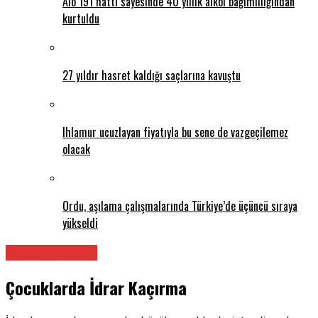
Alo 191 hattı sayesinde 40 yıllık alkol bağımlılığından
kurtuldu
27 yıldır hasret kaldığı saçlarına kavuştu
Ihlamur ucuzlayan fiyatıyla bu sene de vazgeçilemez
olacak
Ordu, aşılama çalışmalarında Türkiye’de üçüncü sıraya
yükseldi
Tüm Makaleler
Çocuklarda İdrar Kaçırma