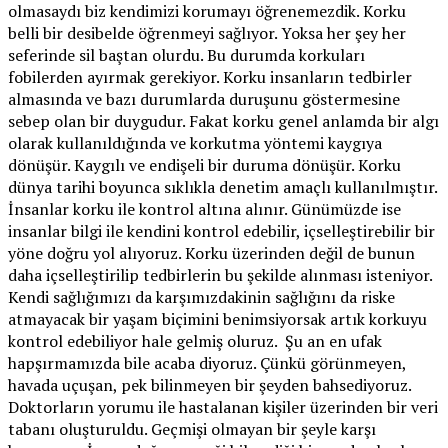
olmasaydı biz kendimizi korumayı öğrenemezdik. Korku
belli bir desibelde öğrenmeyi sağlıyor. Yoksa her şey her
seferinde sil baştan olurdu. Bu durumda korkuları
fobilerden ayırmak gerekiyor. Korku insanların tedbirler
almasında ve bazı durumlarda duruşunu göstermesine
sebep olan bir duygudur. Fakat korku genel anlamda bir algı
olarak kullanıldığında ve korkutma yöntemi kaygıya
dönüşür. Kaygılı ve endişeli bir duruma dönüşür. Korku
dünya tarihi boyunca sıklıkla denetim amaçlı kullanılmıştır.
İnsanlar korku ile kontrol altına alınır. Günümüzde ise
insanlar bilgi ile kendini kontrol edebilir, içselleştirebilir bir
yöne doğru yol alıyoruz. Korku üzerinden değil de bunun
daha içselleştirilip tedbirlerin bu şekilde alınması isteniyor.
Kendi sağlığımızı da karşımızdakinin sağlığını da riske
atmayacak bir yaşam biçimini benimsiyorsak artık korkuyu
kontrol edebiliyor hale gelmiş oluruz. Şu an en ufak
hapşırmamızda bile acaba diyoruz. Çünkü görünmeyen,
havada uçuşan, pek bilinmeyen bir şeyden bahsediyoruz.
Doktorların yorumu ile hastalanan kişiler üzerinden bir veri
tabanı oluşturuldu. Geçmişi olmayan bir şeyle karşı