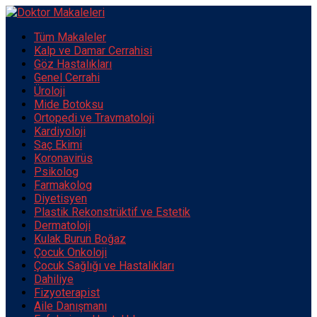
Tüm Makaleler
Kalp ve Damar Cerrahisi
Göz Hastalıkları
Genel Cerrahi
Üroloji
Mide Botoksu
Ortopedi ve Travmatoloji
Kardiyoloji
Saç Ekimi
Koronavirüs
Psikolog
Farmakolog
Diyetisyen
Plastik Rekonstrüktif ve Estetik
Dermatoloji
Kulak Burun Boğaz
Çocuk Onkoloji
Çocuk Sağlığı ve Hastalıkları
Dahiliye
Fizyoterapist
Aile Danışmanı