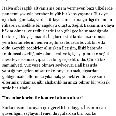
İtalya gibi sağlık altyapısına önem vermeyen bazı ülkelerde
pandemi şokuyla beraber büyük bir kaos yaşandı. Türkiye
için baktığımızda, virüs Türkiye sınırlarına girdiği ilk andan
itibaren öncelikle bir sağduyu oluştu. Sağlık Bakanının olaya
hâkim olması ve tedbirlerde İran gibi geç kalınmadığında
bir karışıklık yaşamadık. İlaçların stoklarda hazır olması,
yeni hastanelerin hemen açılması burada büyük bir etki
oldu. Gerekli tedbirler alınırken iletişim, ilişki babında
toplumsal özelliğimiz olan sıcak ve iç içe yapımızı o soğuk
mesafeye sokmak yıpratıcı bir gerçeklik oldu. Çünkü biz
samimiyeti, yüz yüze olmayı seviyoruz. Hali hazırda
yaptığımız gelen misafire kolonya tutmak, dışardan
geldiğimizde ellerimizi yıkamak, yemekten önce ve sonra
ellerimizi yıkamak gibi alışkanlıklarımızı tekrar bir yüksek
sesle hatırladık.
“İnsanlar korku ile kontrol altına alınır”
Korku insanı koruyan çok gerekli bir duygu. İnsanın can
güvenliğini sağlayan temel duygulardan biri. Korku