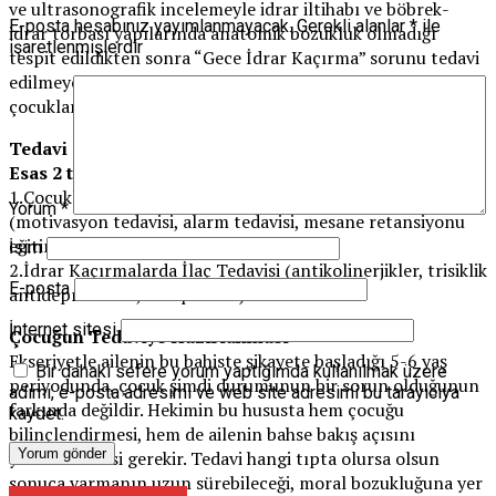
ve ultrasonografik incelemeyle idrar iltihabı ve böbrek-
E-posta hesabınız yayımlanmayacak.
Gerekli alanlar
*
ile
idrar torbası yapılarında anatomik bozukluk olmadığı
işaretlenmişlerdir
tespit edildikten sonra “Gece İdrar Kaçırma” sorunu tedavi
edilmeye çalışılır. Beraberinde gündüz kaçırma şikayeti olan
çocuklar farklı değerlendirmeye tutulurlar.
Tedavi
Esas 2 tedavi metodu vardır.
1.Çocuklarda İdrar Kaçırmada Davranış modifikasyonu
Yorum
*
(motivasyon tedavisi, alarm tedavisi, mesane retansiyonu
eğitimi)
İsim
2.İdrar Kaçırmalarda İlaç Tedavisi (antikolinerjikler, trisiklik
E-posta
antidepresanlar, vasopressin)
İnternet sitesi
Çocuğun Tedaviye Hazırlanması
Ekseriyetle ailenin bu bahiste şikayete başladığı 5-6 yaş
Bir dahaki sefere yorum yaptığımda kullanılmak üzere
periyodunda, çocuk şimdi durumunun bir sorun olduğunun
adımı, e-posta adresimi ve web site adresimi bu tarayıcıya
farkında değildir. Hekimin bu hususta hem çocuğu
kaydet.
bilinçlendirmesi, hem de ailenin bahse bakış açısını
yönlendirmesi gerekir. Tedavi hangi tıpta olursa olsun
sonuca varmanın uzun sürebileceği, moral bozukluğuna yer