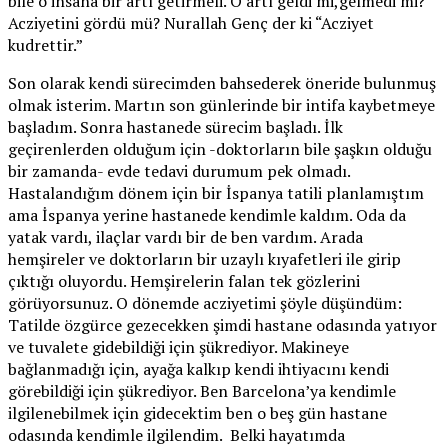
bile o insana bir artı getirmeli. O artı geldi mi,gelmedi mi?
Acziyetini gördü mü? Nurallah Genç der ki “Acziyet
kudrettir.”
Son olarak kendi sürecimden bahsederek öneride bulunmuş
olmak isterim. Martın son günlerinde bir intifa kaybetmeye
başladım. Sonra hastanede sürecim başladı. İlk
geçirenlerden olduğum için -doktorların bile şaşkın olduğu
bir zamanda- evde tedavi durumum pek olmadı.
Hastalandığım dönem için bir İspanya tatili planlamıştım
ama İspanya yerine hastanede kendimle kaldım. Oda da
yatak vardı, ilaçlar vardı bir de ben vardım. Arada
hemşireler ve doktorların bir uzaylı kıyafetleri ile girip
çıktığı oluyordu. Hemşirelerin falan tek gözlerini
görüyorsunuz. O dönemde acziyetimi şöyle düşündüm:
Tatilde özgürce gezecekken şimdi hastane odasında yatıyor
ve tuvalete gidebildiği için şükrediyor. Makineye
bağlanmadığı için, ayağa kalkıp kendi ihtiyacını kendi
görebildiği için şükrediyor. Ben Barcelona’ya kendimle
ilgilenebilmek için gidecektim ben o beş gün hastane
odasında kendimle ilgilendim. Belki hayatımda