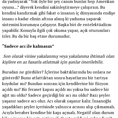
da yadsıyarak “Yok öyle bir şey canım bunlar hep Amerikan
oyunu…” diyerek kendini sakinleştirmeye çalışırsın. Bu
kendini kandırmak gibi fakat o insanın iç dünyasında endişe
insanı o kadar elinin altına almış ki yadsıma yaparak
sistemini korumaya çalışıyor. Başka biri de entelektüalizm
yapabilir. Konuyla ilgili çok okuma yapar, açık oturumları
izler. Bu da bir baş etme durumudur.
“Sadece acı ile kalmasın”
Son olarak virüse yakalanmış veya yakalanma ihtimali olan
kişilere en az hasarla atlatmak için şunlar önerilebilir.
Buradan ne gördüler? İçlerine baktıklarında bu onlara ne
gösterdi? Bunu atlattıktan sonra hayatlarını bir tartıya
koydular mı? Bundan sonrası için kendilerine bir füzyon
açıldı mı? Bir feraset kapısı açıldı mı yoksa bu sadece bir
ağıt mı oldu? Sadece geçirdiği bir acı mı oldu? Bazı şeyler
yaşanır sadece acı olur. Acı olarak yaşanır kalır. İnsanoğlu
yaşadıkları şeyler içerisinde yalnızca acısını alıp çıkmamalı.
Acıyla beraber kendine bir kapı açmalı. Negatif olan durum