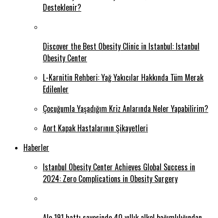
Desteklenir?
Discover the Best Obesity Clinic in Istanbul: Istanbul
Obesity Center
L-Karnitin Rehberi: Yağ Yakıcılar Hakkında Tüm Merak
Edilenler
Çocuğumla Yaşadığım Kriz Anlarında Neler Yapabilirim?
Aort Kapak Hastalarının Şikayetleri
Haberler
Istanbul Obesity Center Achieves Global Success in
2024: Zero Complications in Obesity Surgery
Alo 191 hattı sayesinde 40 yıllık alkol bağımlılığından