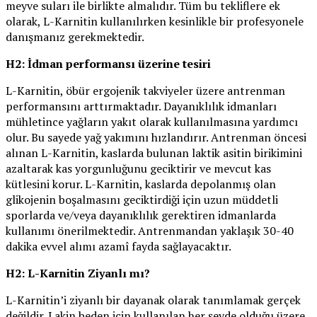
meyve suları ile birlikte almalıdır. Tüm bu tekliflere ek
olarak, L-Karnitin kullanılırken kesinlikle bir profesyonele
danışmanız gerekmektedir.
H2: İdman performansı üzerine tesiri
L-Karnitin, öbür ergojenik takviyeler üzere antrenman
performansını arttırmaktadır. Dayanıklılık idmanları
mühletince yağların yakıt olarak kullanılmasına yardımcı
olur. Bu sayede yağ yakımını hızlandırır. Antrenman öncesi
alınan L-Karnitin, kaslarda bulunan laktik asitin birikimini
azaltarak kas yorgunluğunu geciktirir ve mevcut kas
kütlesini korur. L-Karnitin, kaslarda depolanmış olan
glikojenin boşalmasını geciktirdiği için uzun müddetli
sporlarda ve/veya dayanıklılık gerektiren idmanlarda
kullanımı önerilmektedir. Antrenmandan yaklaşık 30-40
dakika evvel alımı azamî fayda sağlayacaktır.
H2: L-Karnitin Ziyanlı mı?
L-Karnitin’i ziyanlı bir dayanak olarak tanımlamak gerçek
değildir. Lakin beden için kullanılan her şeyde olduğu üzere,