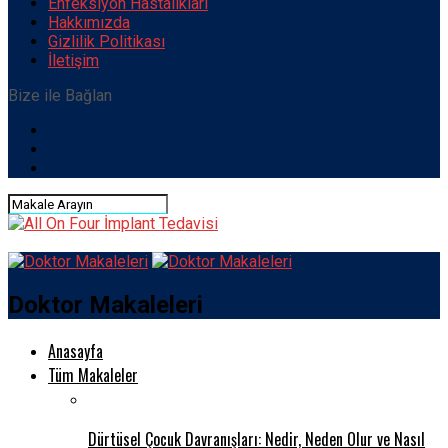
Enfeksiyon Hastalıkları
Hakkımızda
Gizlilik Politikası
İletişim
Bize ile Bağlan
Doktor Makaleleri
Anasayfa
Tüm Makaleler
Dürtüsel Çocuk Davranışları: Nedir, Neden Olur ve Nasıl