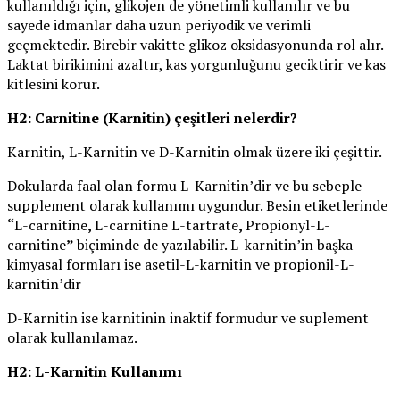
kullanıldığı için, glikojen de yönetimli kullanılır ve bu
sayede idmanlar daha uzun periyodik ve verimli
geçmektedir. Birebir vakitte glikoz oksidasyonunda rol alır.
Laktat birikimini azaltır, kas yorgunluğunu geciktirir ve kas
kitlesini korur.
H2: Carnitine (Karnitin) çeşitleri nelerdir?
Karnitin, L-Karnitin ve D-Karnitin olmak üzere iki çeşittir.
Dokularda faal olan formu L-Karnitin’dir ve bu sebeple
supplement olarak kullanımı uygundur. Besin etiketlerinde
“
L-carnitine
,
L-carnitine L-tartrate
,
Propionyl-L-
carnitine
”
biçiminde de yazılabilir. L-karnitin’in başka
kimyasal formları ise asetil-L-karnitin ve propionil-L-
karnitin’dir
D-Karnitin ise karnitinin inaktif formudur ve suplement
olarak kullanılamaz.
H2: L-Karnitin Kullanımı