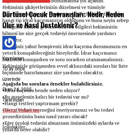
toplumsal hayatınızın bozulmasına yol açabilir.
Hekiminiz şikâyetlerinizin düzelmesi ve tümüyle
Dürtüsel Çocuk Davranışları: Nedir, Neden
güzelleşmesi için size yardımcı olabilir. Hekiminizin sizin
hangi tip idrar kaçırmanızın olduğunu ve buna neyin sebep
Olur ve Nasıl Desteklenir?
olduğunu bilmesi gerekecektir. Bu bilgileri hekiminizin
bilmesi ise size gerçek tedaviyi önermesinde yardımcı
olacaktır.
Hekiminiz yahut hemşireniz idrar kaçırma durumunuzu en
yeterli konuşabileceğiniz bireylerdir. İdrar kaçırmanız
Yayınlanan
hakkında konuşurken ve soru sorarken utanmamalısınız.
Hekiminizle görüşmeden evvel aklınızdaki soruları bir liste
10 ay önce
biçiminde hazırlamanız size yardımcı olacaktır.
üzerinde
Aşağıda bu sorulara örnekler bulabilirsiniz.
Ekim 24, 2025
•İdrar kaçırma bende neden oluyor?
•Bu meselemin kalıcı bir tedavisi var mı?
Tarafından
•Hangi testleri yaptırmam gerekir?
•Hangi tedavi seçeneğini öneriyorsunuz ve bu tedavi
Doktor Makaleleri
prosedürünün bana nasıl yararı olacak?
•Eğer üroloji tedavisi almazsam önümüzdeki aylarda ve
İçindekiler
yıllarda neler olabilir?