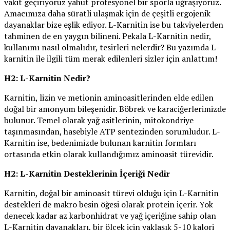
vakit geçiriyoruz yahut profesyonel bir sporla uğraşıyoruz.
Amacımıza daha süratli ulaşmak için de çeşitli ergojenik
dayanaklar bize eşlik ediyor. L-Karnitin ise bu takviyelerden
tahminen de en yaygın bilineni. Pekala L-Karnitin nedir,
kullanımı nasıl olmalıdır, tesirleri nelerdir? Bu yazımda L-
karnitin ile ilgili tüm merak edilenleri sizler için anlattım!
H2: L-Karnitin Nedir?
Karnitin, lizin ve metionin aminoasitlerinden elde edilen
doğal bir amonyum bileşenidir. Böbrek ve karaciğerlerimizde
bulunur. Temel olarak yağ asitlerinin, mitokondriye
taşınmasından, hasebiyle ATP sentezinden sorumludur. L-
Karnitin ise, bedenimizde bulunan karnitin formları
ortasında etkin olarak kullandığımız aminoasit türevidir.
H2: L-Karnitin Desteklerinin İçeriği Nedir
Karnitin, doğal bir aminoasit türevi olduğu için L-Karnitin
destekleri de makro besin öğesi olarak protein içerir. Yok
denecek kadar az karbonhidrat ve yağ içeriğine sahip olan
L-Karnitin dayanakları, bir ölçek için yaklaşık 5-10 kalori