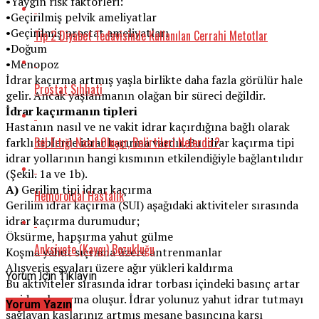
•Yaygın risk faktörleri:
•Geçirilmiş pelvik ameliyatlar
•Geçirilmiş prostat ameliyatları
Tip 2 Diyabet Tedavisinde Kullanılan Cerrahi Metotlar
•Doğum
•Menopoz
İdrar kaçırma artmış yaşla birlikte daha fazla görülür hale
Prostat Sıhhati
gelir. Ancak yaşlanmanın olağan bir süreci değildir.
İdrar kaçırmanın tipleri
Hastanın nasıl ve ne vakit idrar kaçırdığına bağlı olarak
Bel Fıtığı Nasıl Oluşur, Belirtileri Nelerdir?
farklı tiplerde idrar kaçırma vardır. Bu idrar kaçırma tipi
idrar yollarının hangi kısmının etkilendiğiyle bağlantılıdır
(Şekil. 1a ve 1b).
A)
Gerilim tipi idrar kaçırma
Hemoroidal Hastalık
Gerilim idrar kaçırma (SUI) aşağıdaki aktiviteler sırasında
idrar kaçırma durumudur;
Öksürme, hapşırma yahut gülme
Anksiyete (Kaygı) Bozukluğu
Koşma yahut sıçrama üzere antrenmanlar
Alışveriş eşyaları üzere ağır yükleri kaldırma
Yorum İçin Tıklayın
Bu aktiviteler sırasında idrar torbası içindeki basınç artar
ve idrar kaçırma oluşur. İdrar yolunuz yahut idrar tutmayı
Yorum Yazın
sağlayan kaslarınız artmış mesane basıncına karşı