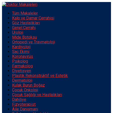
Tüm Makaleler
Kalp ve Damar Cerrahisi
Göz Hastalıkları
Genel Cerrahi
Üroloji
Mide Botoksu
Ortopedi ve Travmatoloji
Kardiyoloji
Saç Ekimi
Koronavirüs
Psikolog
Farmakolog
Diyetisyen
Plastik Rekonstrüktif ve Estetik
Dermatoloji
Kulak Burun Boğaz
Çocuk Onkoloji
Çocuk Sağlığı ve Hastalıkları
Dahiliye
Fizyoterapist
Aile Danışmanı