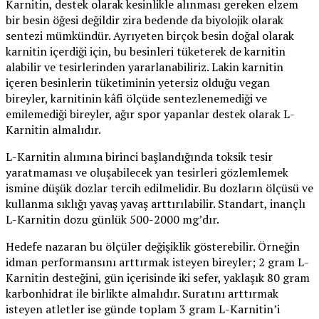
Karnitin, destek olarak kesinlikle alınması gereken elzem
bir besin öğesi değildir zira bedende da biyolojik olarak
sentezi mümkündür. Ayrıyeten birçok besin doğal olarak
karnitin içerdiği için, bu besinleri tüketerek de karnitin
alabilir ve tesirlerinden yararlanabiliriz. Lakin karnitin
içeren besinlerin tüketiminin yetersiz olduğu vegan
bireyler, karnitinin kâfi ölçüde sentezlenemediği ve
emilemediği bireyler, ağır spor yapanlar destek olarak L-
Karnitin almalıdır.
L-Karnitin alımına birinci başlandığında toksik tesir
yaratmaması ve oluşabilecek yan tesirleri gözlemlemek
ismine düşük dozlar tercih edilmelidir. Bu dozların ölçüsü ve
kullanma sıklığı yavaş yavaş arttırılabilir. Standart, inançlı
L-Karnitin dozu günlük 500-2000 mg’dır.
Hedefe nazaran bu ölçüler değişiklik gösterebilir. Örneğin
idman performansını arttırmak isteyen bireyler; 2 gram L-
Karnitin desteğini, gün içerisinde iki sefer, yaklaşık 80 gram
karbonhidrat ile birlikte almalıdır. Suratını arttırmak
isteyen atletler ise günde toplam 3 gram L-Karnitin’i