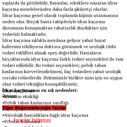
yaşlarda da görülebilir. Bayanlar, erkeklere nazaran idrar
kaçırma meselelerinden daha fazla şikâyetçi olurlar.
İdrar kaçırma genel olarak toplumda kişinin utanmasına
neden olur. Birçok hasta tabipleriyle idrar kaçırma
durumunu konuşmaktan rahatsızlık duydukları için
tedavisiz kalmaktadır.
İdrar kaçırma sıklıkla meydana geliyor yahut hayat
kalitesini etkiliyorsa doktora görünmek ve urolojik tıbbi
tedavi teklifleri almak epey değerlidir. Hastaların
birçoklarında idrar kaçırma farklı tedavi seçenekleri ile tam
tedavi edilebilir. Bu tedavi seçenekleri; pelvik taban
kaslarının kuvvetlendirilmesi, ilaç tedavileri yahut urolojik
cerrahi tedavilerdir. Hekiminizle birlikte sizin için en uygun
olan tedavi tekniğini konuşabilirsiniz.
İdrar kaçırmanın en sık nedenleri:
Okumaya Devam
•Hormon eksikliği
Reklam
•Pelvik taban kaslarının zayıflığı
Diğer Beğenebileceğin Yazılar
•İdrar yolu enfeksiyonu
•Nörolojik hastalıklara bağlı idrar kaçırma
Karaciğer Yağlanması
•Prostat büyümesi