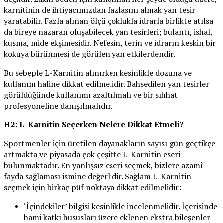
karnitinin de ihtiyacımızdan fazlasını almak yan tesir
yaratabilir. Fazla alınan ölçü çoklukla idrarla birlikte atılsa
da bireye nazaran oluşabilecek yan tesirleri; bulantı, ishal,
kusma, mide ekşimesidir. Nefesin, terin ve idrarın keskin bir
kokuya bürünmesi de görülen yan etkilerdendir.
Bu sebeple L-Karnitin alınırken kesinlikle dozuna ve
kullanım haline dikkat edilmelidir. Bahsedilen yan tesirler
görüldüğünde kullanımı azaltılmalı ve bir sıhhat
profesyoneline danışılmalıdır.
H2: L-Karnitin Seçerken Nelere Dikkat Etmeli?
Sportmenler için üretilen dayanakların sayısı gün geçtikçe
artmakta ve piyasada çok çeşitte L-Karnitin eseri
bulunmaktadır. En yanlışsız eseri seçmek, bizlere azamî
fayda sağlaması ismine değerlidir. Sağlam L-Karnitin
seçmek için birkaç püf noktaya dikkat edilmelidir:
‘İçindekiler’ bilgisi kesinlikle incelenmelidir. İçerisinde
hami katkı hususları üzere eklenen ekstra bileşenler