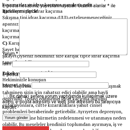
koyamazlar ve idrar kaçırma meydana gelir.
E-posta hesabınız yayımlanmayacak.
Gerekli alanlar
*
ile
B)
Sıkışma tipi idrar kaçırma
işaretlenmişlerdir
Sıkışma tipi idrar kaçırma (UUI) erteleyemeyeceğiniz
apansız sıkışma hissiyle birlikte meydana gelen idrar
kaçırma durumudur. Mesane kası kasılır ve siz idrar
kaçırmak istemediğiniz halde idrar kaçırırsınız.
C)
Karışık tipte idrar kaçırma
Şayet hem sıkışma hem de gerilim idrar kaçırmadan
Yorum
*
şikâyetçiyseniz hekiminiz size karışık tipte idrar kaçırma
tanısı koyabilir.
İsim
Erkek ve Bayan Tipi İdrar Kaçırma
E-posta
Hekiminizle konuşun
İnternet sitesi
İdrar kaçırma durumunu üroloji uzmanınız ile konuşmak
tahminen sizin için rahatsız edici olabilir ama hayli
Bir dahaki sefere yorum yaptığımda kullanılmak üzere
değerlidir. Tedavi edilmemiş idrar kaçırma durumu
adımı, e-posta adresimi ve web site adresimi bu tarayıcıya
enfeksiyonlara, ciltte kızarıklıklara yahut cinsel
kaydet.
problemleri beraberinde getirebilir. Ayrıyeten depresyon,
gerilim, kendine hürmetin zedelenmesi ve utanmaya neden
olabilir. Bu meseleler kendinizi toplumdan ayırmaya, iş ve
Çocuk Psikiyatristi