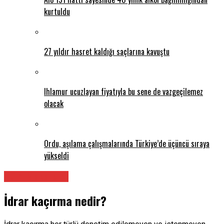
kurtuldu
27 yıldır hasret kaldığı saçlarına kavuştu
Ihlamur ucuzlayan fiyatıyla bu sene de vazgeçilemez
olacak
Ordu, aşılama çalışmalarında Türkiye’de üçüncü sıraya
yükseldi
Tüm Makaleler
İdrar kaçırma nedir?