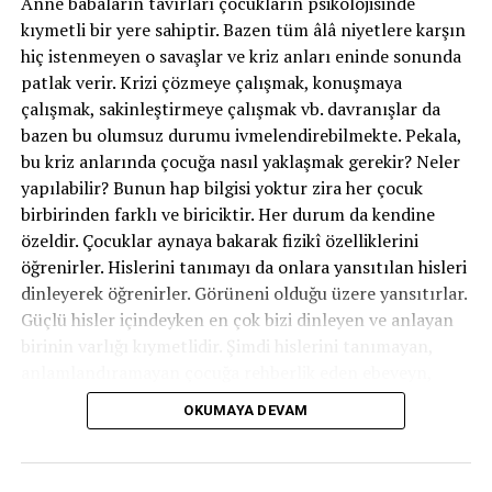
Anne babaların tavırları çocukların psikolojisinde
birilerini ararlar. Çünkü hayatlarının kendi
kıymetli bir yere sahiptir. Bazen tüm âlâ niyetlere karşın
kontrollerinde olmasına alışık olmamakla beraber, kendi
hiç istenmeyen o savaşlar ve kriz anları eninde sonunda
seçimlerinin ve eylemlerinin sorumluluklarını da almaya
patlak verir. Krizi çözmeye çalışmak, konuşmaya
hazır değillerdir. Otoriter tutumlu aileler hep onların
çalışmak, sakinleştirmeye çalışmak vb. davranışlar da
yerine karar vermiş, onların yerine seçim yapmıştır.
bazen bu olumsuz durumu ivmelendirebilmekte. Pekala,
Nitekim baskıcı bir tutumla yetişen çocuklara seçim
bu kriz anlarında çocuğa nasıl yaklaşmak gerekir? Neler
şansı pek tanınmaz. Dolayısıyla çocuk seçim yapmayı
yapılabilir? Bunun hap bilgisi yoktur zira her çocuk
bilmediği gibi, seçim yapmak durumunda kaldığı
birbirinden farklı ve biriciktir. Her durum da kendine
zamanlarda ise onay arayışı içerisine girer. Çünkü verdiği
özeldir. Çocuklar aynaya bakarak fizikî özelliklerini
kararın doğruluğunu ya da yanlışlığını kendisinin
öğrenirler. Hislerini tanımayı da onlara yansıtılan hisleri
bilemeyeceğine inanır. Özsaygısı ve özgüveni eksik kalır.
dinleyerek öğrenirler. Görüneni olduğu üzere yansıtırlar.
Bu yüzden çocuklarımızın bize itiraz ettikleri
Güçlü hisler içindeyken en çok bizi dinleyen ve anlayan
durumlarda onları susturmayı değil, yapıcı bir tartışma
birinin varlığı kıymetlidir. Şimdi hislerini tanımayan,
ortamı hazırlamayı tercih etmeliyiz. Çünkü bu itiraz
anlamlandıramayan çocuğa rehberlik eden ebeveyn,
çocuğun “ben de buradayım, sizden farklı düşünüyor
onun gelişim sürecinde kıymetli bir dayanak olur. İleride
OKUMAYA DEVAM
olabilirim, buna saygı duyun, beni fark edin, beni
öfkesini denetim edebilmeyi öğrenebilmesi için evvel
anlamaya çalışın” savaşından başka bir şey değildir. Bu
hissini anladığımızı hissettirmemiz lazım. Bu noktada
sebeple savundukları şey doğru veya yanlış fark
Daniel Siegel‘ın bu “Bütün Beyinli Çocuk” ideolojisine