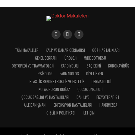
TÜM MAKALELER
KALP VE DAMAR CERRAHISI
GÖZ HASTALIKLARI
GENEL CERRAHI
ÜROLOJI
MIDE BOTOKSU
ORTOPEDI VE TRAVMATOLOJI
KARDIYOLOJI
SAÇ EKIMI
KORONAVIRÜS
PSIKOLOG
FARMAKOLOG
DIYETISYEN
PLASTIK REKONSTRÜKTIF VE ESTETIK
DERMATOLOJI
KULAK BURUN BOĞAZ
ÇOCUK ONKOLOJI
ÇOCUK SAĞLIĞI VE HASTALIKLARI
DAHILIYE
FIZYOTERAPIST
AILE DANIŞMANI
ENFEKSIYON HASTALIKLARI
HAKKIMIZDA
GIZLILIK POLITIKASI
İLETIŞIM