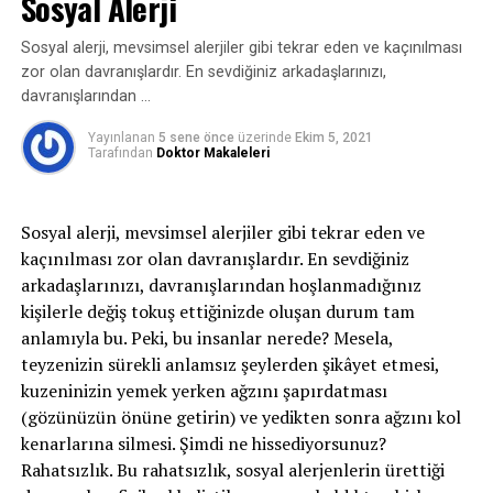
Sosyal Alerji
çok akciğerlerde ortaya çıkan ağır ya da tekrarlayan
KAÇIRMAYIN
Temel Ağız Bakımının İpuçları
enfeksiyonların bir sonucudur. Bu durumun istisnası
Sosyal alerji, mevsimsel alerjiler gibi tekrar eden ve kaçınılması
konjenital bronşektaziler sayılabilir. Konjenital
zor olan davranışlardır. En sevdiğiniz arkadaşlarınızı,
bronşektazilerde bronş duvarında kıkırdak gelişimi
davranışlarından …
sorunları olabilmektedir.
Yayınlanan
5 sene önce
üzerinde
Ekim 5, 2021
Bronşektazinin semptomları nelerdir?
Tarafından
Doktor Makaleleri
En sık görülen semptomu balgam ve öksürüktür,
bazen kanlı balgam (hemoptizi) da olabilir.
Sosyal alerji, mevsimsel alerjiler gibi tekrar eden ve
Bronşektazisi görece yaygın olan hastalar özellikle
kaçınılması zor olan davranışlardır. En sevdiğiniz
kış mevsiminde enfeksiyonlardan dolayı fazla
arkadaşlarınızı, davranışlarından hoşlanmadığınız
miktarda balgam çıkarabilirler. Bronşektazinin yeri
kişilerle değiş tokuş ettiğinizde oluşan durum tam
ve yaygınlığı çok önemlidir. Lokalize bronşektaziler
anlamıyla bu. Peki, bu insanlar nerede? Mesela,
karinanın alt tarafındaysalar sekresyonlardan dolayı
teyzenizin sürekli anlamsız şeylerden şikâyet etmesi,
sık sık enfekte olabilirler. Üst loblarda olan
kuzeninizin yemek yerken ağzını şapırdatması
bronşektaziler daha çok akciğer tüberkülozu sekeli
(gözünüzün önüne getirin) ve yedikten sonra ağzını kol
olarak değerlendirilebilirler. Genelikle enfekte
kenarlarına silmesi. Şimdi ne hissediyorsunuz?
olmazlar. Pulmoner sekestrasyon denilen
Rahatsızlık. Bu rahatsızlık, sosyal alerjenlerin ürettiği