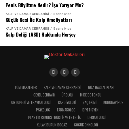
Penis Büyütme Nedir? İşe Yarıyor Mu?
KALP VE DAMAR CERRAHISI
5 sene önce
Küçük Kesi İle Kalp Ameliyatları
KALP VE DAMAR CERRAHISI
5 sene önce
Kalp Deliği (ASD) Hakkında Herşey
TÜM MAKALELER
KALP VE DAMAR CERRAHISI
GÖZ HASTALIKLARI
GENEL CERRAHI
ÜROLOJI
MIDE BOTOKSU
ORTOPEDI VE TRAVMATOLOJI
KARDIYOLOJI
SAÇ EKIMI
KORONAVIRÜS
PSIKOLOG
FARMAKOLOG
DIYETISYEN
PLASTIK REKONSTRÜKTIF VE ESTETIK
DERMATOLOJI
KULAK BURUN BOĞAZ
ÇOCUK ONKOLOJI