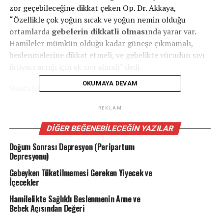
zor geçebileceğine dikkat çeken Op. Dr. Akkaya,
“Özellikle çok yoğun sıcak ve yoğun nemin olduğu
ortamlarda
gebelerin dikkatli olması
nda yarar var.
Hamileler mümkün olduğu kadar güneşe çıkmamalı,
beslenmelerine dikkat etmeli, ve gebelikte vücudun sıvı
ihtiyacı artığı için ek sıvı almalı” dedi.
OKUMAYA DEVAM
Hastalıklar artabilir
“Hava sıcaklığının yüksek olması, vücut ısısını
REKLAM
yükselterek dehidratasyona yani vücudun susuz
DIĞER BEĞENEBILECEĞIN YAZILAR
kalmasına yol açabilir. Böyle durumlarda erken doğum
riski, tekrarlayan idrar yolu enfeksiyonları, kabızlık,
Doğum Sonrası Depresyon (Peripartum
Depresyonu)
basur gibi pek çok durumla karşılaşma riski de artar.”
Gebeyken Tüketilmemesi Gereken Yiyecek ve
İdrar çıkışını arttıran kola, kahve, çay gibi içeceklerden
İçecekler
uzak durulması gerektiğini vurgulayan Op. Dr. Akkaya, su
Hamilelikte Sağlıklı Beslenmenin Anne ve
tutucu özelliği olan gazlı soda gibi içeceklerden çok
Bebek Açısından Değeri
miktarda alınmaması konusunda uyarılarda bulundu.