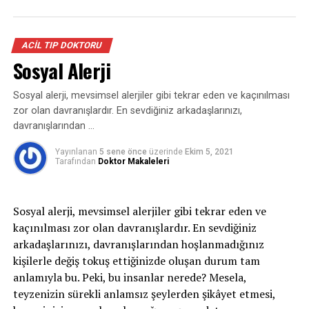
karaciğer pankreas, over gibi organları
Erkeklerde Kısırlık
etkileyebildiğinden bronşektazi başlığı altında değil
ayrıca değerlendirilmesi gereken bir hastalıktır.
KAÇIRMAYIN
Gebelik Belirtileri
ACIL TIP DOKTORU
Bronşektazi tek başına bir hastalık olmaktan daha
Sosyal Alerji
çok akciğerlerde ortaya çıkan ağır ya da tekrarlayan
enfeksiyonların bir sonucudur. Bu durumun istisnası
Sosyal alerji, mevsimsel alerjiler gibi tekrar eden ve kaçınılması
konjenital bronşektaziler sayılabilir. Konjenital
zor olan davranışlardır. En sevdiğiniz arkadaşlarınızı,
bronşektazilerde bronş duvarında kıkırdak gelişimi
davranışlarından …
sorunları olabilmektedir.
Yayınlanan
5 sene önce
üzerinde
Ekim 5, 2021
Bronşektazinin semptomları nelerdir?
Tarafından
Doktor Makaleleri
En sık görülen semptomu balgam ve öksürüktür,
bazen kanlı balgam (hemoptizi) da olabilir.
Sosyal alerji, mevsimsel alerjiler gibi tekrar eden ve
Bronşektazisi görece yaygın olan hastalar özellikle
kaçınılması zor olan davranışlardır. En sevdiğiniz
kış mevsiminde enfeksiyonlardan dolayı fazla
arkadaşlarınızı, davranışlarından hoşlanmadığınız
miktarda balgam çıkarabilirler. Bronşektazinin yeri
kişilerle değiş tokuş ettiğinizde oluşan durum tam
ve yaygınlığı çok önemlidir. Lokalize bronşektaziler
anlamıyla bu. Peki, bu insanlar nerede? Mesela,
karinanın alt tarafındaysalar sekresyonlardan dolayı
teyzenizin sürekli anlamsız şeylerden şikâyet etmesi,