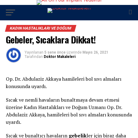
KADIN HASTALIKLARI VE DOĞUM
Gebeler, Sıcaklara Dikkat!
Yayınlanan
5 sene önce
üzerinde
Mayıs 26, 2021
Tarafından
Doktor Makaleleri
Op. Dr. Abdulaziz Akkaya hamileleri bol sıvı almaları
konusunda uyardı.
Sıcak ve nemli havaların bunaltmaya devam etmesi
üzerine Kadın Hastalıkları ve Doğum Uzmanı Op. Dr.
Abdulaziz Akkaya, hamileleri bol sıvı almaları konusunda
uyardı.
Sıcak ve bunaltıcı havaların
gebelik
ler için biraz daha