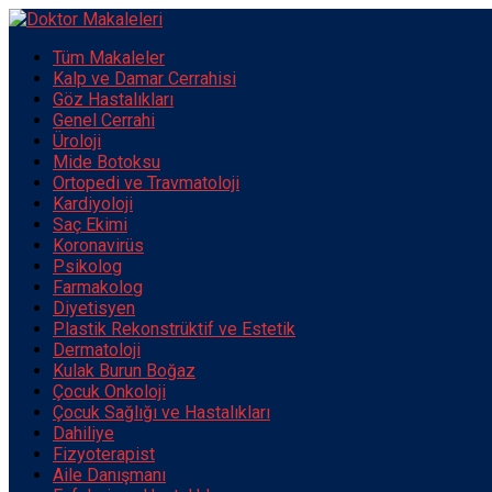
Tüm Makaleler
Kalp ve Damar Cerrahisi
Göz Hastalıkları
Genel Cerrahi
Üroloji
Mide Botoksu
Ortopedi ve Travmatoloji
Kardiyoloji
Saç Ekimi
Koronavirüs
Psikolog
Farmakolog
Diyetisyen
Plastik Rekonstrüktif ve Estetik
Dermatoloji
Kulak Burun Boğaz
Çocuk Onkoloji
Çocuk Sağlığı ve Hastalıkları
Dahiliye
Fizyoterapist
Aile Danışmanı