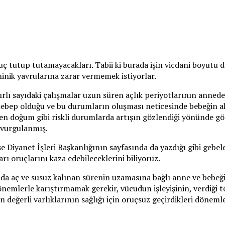
 tutup tutamayacakları. Tabii ki burada işin vicdani boyutu de
minik yavrularına zarar vermemek istiyorlar.
nırlı sayıdaki çalışmalar uzun süren açlık periyotlarının annede
sebep olduğu ve bu durumların oluşması neticesinde bebeğin a
en doğum gibi riskli durumlarda artışın gözlendiği yönünde gö
 vurgulanmış.
iyanet İşleri Başkanlığının sayfasında da yazdığı gibi gebel
ı oruçlarını kaza edebileceklerini biliyoruz.
a aç ve susuz kalınan sürenin uzamasına bağlı anne ve bebeği
dönemlerle karıştırmamak gerekir, vücudun işleyişinin, verdiği
 değerli varlıklarının sağlığı için oruçsuz geçirdikleri dönem