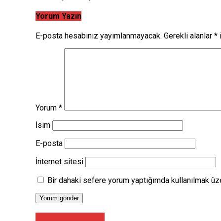
Yorum Yazın
E-posta hesabınız yayımlanmayacak.
Gerekli alanlar
*
i
Yorum
*
İsim
E-posta
İnternet sitesi
Bir dahaki sefere yorum yaptığımda kullanılmak üze
Acil Tıp Doktoru