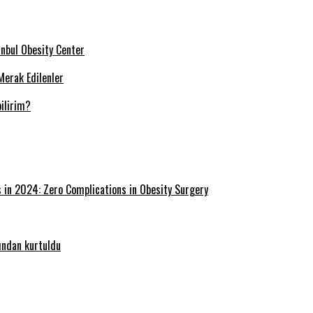
tanbul Obesity Center
Merak Edilenler
ilirim?
s in 2024: Zero Complications in Obesity Surgery
ğından kurtuldu