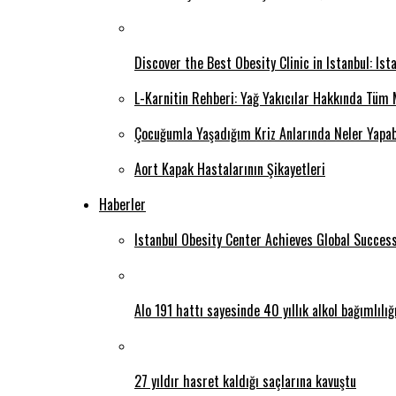
Discover the Best Obesity Clinic in Istanbul: Is
L-Karnitin Rehberi: Yağ Yakıcılar Hakkında Tüm 
Çocuğumla Yaşadığım Kriz Anlarında Neler Yapab
Aort Kapak Hastalarının Şikayetleri
Haberler
Istanbul Obesity Center Achieves Global Succes
Alo 191 hattı sayesinde 40 yıllık alkol bağımlılı
27 yıldır hasret kaldığı saçlarına kavuştu