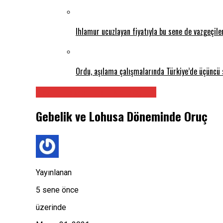
Ihlamur ucuzlayan fiyatıyla bu sene de vazgeçil
Ordu, aşılama çalışmalarında Türkiye’de üçüncü 
Kadın Hastalıkları ve Doğum
Gebelik ve Lohusa Döneminde Oruç
Yayınlanan
5 sene önce
üzerinde