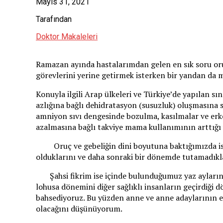
Mayıs 31, 2021
Tarafından
Doktor Makaleleri
Ramazan ayında hastalarımdan gelen en sık soru oruç
görevlerini yerine getirmek isterken bir yandan da 
Konuyla ilgili Arap ülkeleri ve Türkiye’de yapılan sı
azlığına bağlı dehidratasyon (susuzluk) oluşmasına 
amniyon sıvı dengesinde bozulma, kasılmalar ve erk
azalmasına bağlı takviye mama kullanımının arttığı
Oruç ve gebeliğin dini boyutuna baktığımızda ise D
olduklarını ve daha sonraki bir dönemde tutamadıklar
Şahsi fikrim ise içinde bulunduğumuz yaz aylarınd
lohusa dönemini diğer sağlıklı insanların geçirdiği 
bahsediyoruz. Bu yüzden anne ve anne adaylarının en
olacağını düşünüyorum.