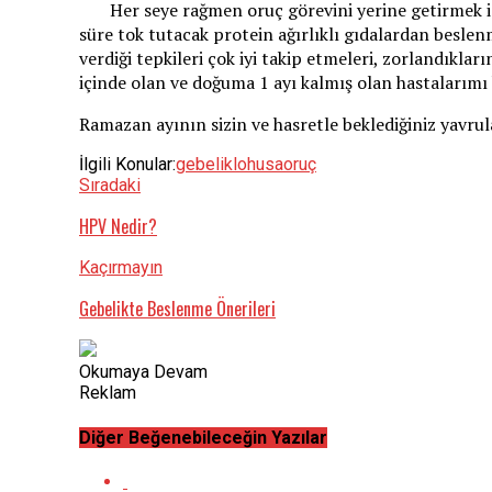
Her seye rağmen oruç görevini yerine getirmek iste
süre tok tutacak protein ağırlıklı gıdalardan beslenm
verdiği tepkileri çok iyi takip etmeleri, zorlandıklar
içinde olan ve doğuma 1 ayı kalmış olan hastalarımı
Ramazan ayının sizin ve hasretle beklediğiniz yavrula
İlgili Konular:
gebelik
lohusa
oruç
Sıradaki
HPV Nedir?
Kaçırmayın
Gebelikte Beslenme Önerileri
Okumaya Devam
Reklam
Diğer Beğenebileceğin Yazılar