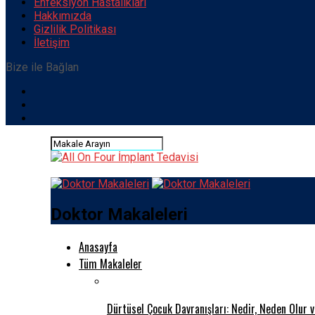
Enfeksiyon Hastalıkları
Hakkımızda
Gizlilik Politikası
İletişim
Bize ile Bağlan
Doktor Makaleleri
Anasayfa
Tüm Makaleler
Dürtüsel Çocuk Davranışları: Nedir, Neden Olur 