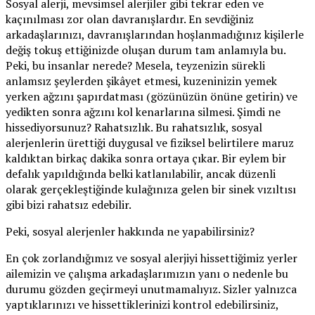
Sosyal alerji, mevsimsel alerjiler gibi tekrar eden ve
kaçınılması zor olan davranışlardır. En sevdiğiniz
arkadaşlarınızı, davranışlarından hoşlanmadığınız kişilerle
değiş tokuş ettiğinizde oluşan durum tam anlamıyla bu.
Peki, bu insanlar nerede? Mesela, teyzenizin sürekli
anlamsız şeylerden şikâyet etmesi, kuzeninizin yemek
yerken ağzını şapırdatması (gözünüzün önüne getirin) ve
yedikten sonra ağzını kol kenarlarına silmesi. Şimdi ne
hissediyorsunuz? Rahatsızlık. Bu rahatsızlık, sosyal
alerjenlerin ürettiği duygusal ve fiziksel belirtilere maruz
kaldıktan birkaç dakika sonra ortaya çıkar. Bir eylem bir
defalık yapıldığında belki katlanılabilir, ancak düzenli
olarak gerçekleştiğinde kulağınıza gelen bir sinek vızıltısı
gibi bizi rahatsız edebilir.
Peki, sosyal alerjenler hakkında ne yapabilirsiniz?
En çok zorlandığımız ve sosyal alerjiyi hissettiğimiz yerler
ailemizin ve çalışma arkadaşlarımızın yanı o nedenle bu
durumu gözden geçirmeyi unutmamalıyız. Sizler yalnızca
yaptıklarınızı ve hissettiklerinizi kontrol edebilirsiniz,