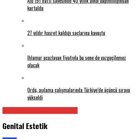
Alo 191 hattı sayesinde 40 yıllık alkol bağımlılığından
kurtuldu
27 yıldır hasret kaldığı saçlarına kavuştu
Ihlamur ucuzlayan fiyatıyla bu sene de vazgeçilemez
olacak
Ordu, aşılama çalışmalarında Türkiye’de üçüncü sıraya
yükseldi
Kadın Hastalıkları ve Doğum
Genital Estetik