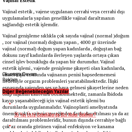
Vajinal Estetik
Vajinal estetik , vajene uygulanan cerrahi veya cerrahi dışı
uygulamalarla yapılan genellikle vajinal daraltmanın
sağlandığı estetik işlemdir.
Vajinal genişleme sıklıkla çok sayıda vajinal (normal )doğum
, zor vajinal (normal) doğum yapan , 4000 gr üzerinde
vajinal (normal) doğum yapan kadınlarda , doğuştan bağ
dokusu zayıf kadınlarda ilerleyen yaşlarda ortaya çıkan
cinsel işlev bozukluğu da yapan bir durumdur. Vajinal
estetik işlemi , vajende genişleme şikayeti olan kadınlarda,
cinsel ilişki sırasında vajinanın penisi hapsedememesi
Okumaya Devam
Reklam
nedeniyle orgazm problemleri yaratabilmektedir. İlişki
esnasında vajenden ses ve hava gelmesi şikayetlerine neden
Diğer Beğenebileceğin Yazılar
olup ilişkinin kalitesini bozabilmektedir, zamanla lbidoda
kayıp yaşanabileceği için vajinal estetik işlemi bu
durumlarda uygulanmalıdır. Vajinoplasti ameliyatında
önemli nokta vajenin gereğinden fazla daraltılması ya da az
35 Yaş Üstü Gebeliklerde Bizi Neler Bekliyor?
daraltılması problemleridir, bunun dışında cerrahiye bağlı
çok az oranda görünen vajinal enfeksiyon ve kanama