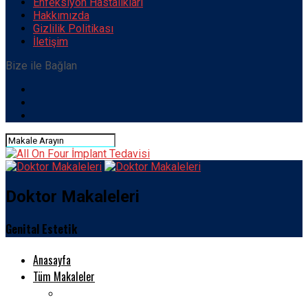
Enfeksiyon Hastalıkları
Hakkımızda
Gizlilik Politikası
İletişim
Bize ile Bağlan
Doktor Makaleleri
Genital Estetik
Anasayfa
Tüm Makaleler