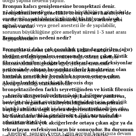
dolgu yapma nedenli yapılır.
Bronşun kalıcı genişlemesine bronşektazi denir.
Labioplasti ameliyatı , sorunun büyüklüğüne göre lokal
Bronşektazilerde genellikle bronş duvarı harabiyeti de
anestezi ile yapılabileceği gibi, sıklıkla bölgesel olarak
vardır. Bronşektazinin silindirik, kistik, varikoz gibi
spinal anestezi veya genel anestezi ile de yapılabilir,
tipleri vardır.
sorunun büyüklüğüne göre ameliyat süresi 1-3 saat arası
Bronşektazinin nedeni nedir?
değişmektedir.
Bronşektazi daha çok çocukluk çağında geçirilen (ağır)
Ameliyat sonrası sık olmamakla birlikte dudakta kan
akciğer enfeksiyonları sonrasında ortaya çıkar. Kistik
birikimine bağlı şişme, cerrahiye bağlı ödem, ameliyat
fibrozis denilen akciğerlerde tekrarlayan enfeksiyonlar
sonrası dudak bölgesinde ağrı, iyileşme sırasında
neticesinde oluşan bronşektazilerle karakterize olan
problemler, enfeksiyon gelişimi olursa iyileşme tam
hastalık genetik bir bozukluk sonucu ortaya çıkar.
olduktan sonra kötü görünüm olup revizyon( yeniden
Akciğerlerdeki seyri kistik fibrozis dışı
işlem) gerekliliği olabilmektedir.
bronşektazileden farklı seyrettiğinden ve kistik fibrozis
Ameliyatın sonuçları başarılı olup, İyileşme sonrası
yalnızca akciğerleri etkilemeyip, karaciğer pankreas,
hastalar eski kötü görünümden kurtulduğu için psikolojik
over gibi organları etkileyebildiğinden bronşektazi
olarak kendilerini çok iyi durumda hissetmektedirler, sıkı
başlığı altında değil ayrıca değerlendirilmesi gereken
kıyafetleri rahatlıkla giyebilmekte, ilişki sırasında daha
bir hastalıktır. Bronşektazi tek başına bir hastalık
rahat etmektedirler.
olmaktan daha çok akciğerlerde ortaya çıkan ağır ya da
tekrarlayan enfeksiyonların bir sonucudur. Bu durumun
Ameliyat sonrası 4 veya 5.gün normal hayatınıza devam
istisnası konjenital bronşektaziler sayılabilir.