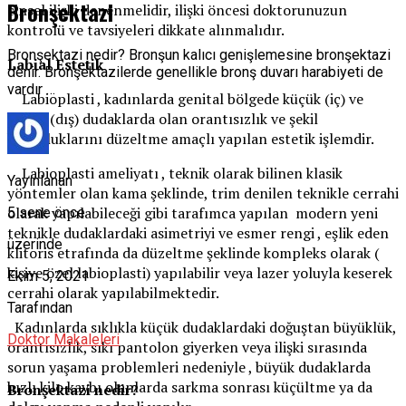
Bronşektazi
cinsel ilişki denenmelidir, ilişki öncesi doktorunuzun
kontrolü ve tavsiyeleri dikkate alınmalıdır.
Bronşektazi nedir? Bronşun kalıcı genişlemesine bronşektazi
Labial Estetik
denir. Bronşektazilerde genellikle bronş duvarı harabiyeti de
vardır …
Labioplasti , kadınlarda genital bölgede küçük (iç) ve
büyük (dış) dudaklarda olan orantısızlık ve şekil
bozukluklarını düzeltme amaçlı yapılan estetik işlemdir.
Labioplasti ameliyatı , teknik olarak bilinen klasik
Yayınlanan
yöntemler olan kama şeklinde, trim denilen teknikle cerrahi
olarak yapılabileceği gibi tarafımca yapılan modern yeni
5 sene önce
teknikle dudaklardaki asimetriyi ve esmer rengi , eşlik eden
üzerinde
klitoris etrafında da düzeltme şeklinde kompleks olarak (
kişiye özel labioplasti) yapılabilir veya lazer yoluyla keserek
Ekim 5, 2021
cerrahi olarak yapılabilmektedir.
Tarafından
Kadınlarda sıklıkla küçük dudaklardaki doğuştan büyüklük,
Doktor Makaleleri
orantısızlık, sıkı pantolon giyerken veya ilişki sırasında
sorun yaşama problemleri nedeniyle , büyük dudaklarda
hızlı kilo kaybı olanlarda sarkma sonrası küçültme ya da
Bronşektazi nedir?