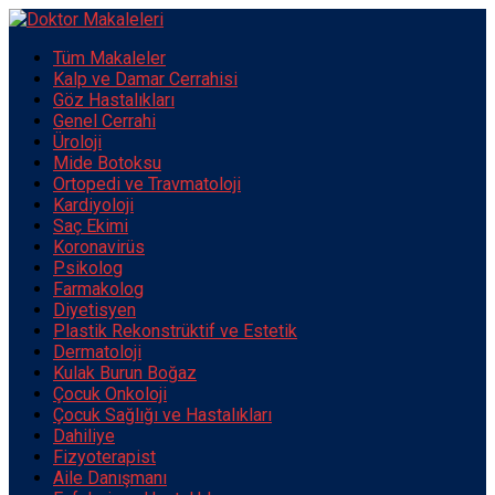
Tüm Makaleler
Kalp ve Damar Cerrahisi
Göz Hastalıkları
Genel Cerrahi
Üroloji
Mide Botoksu
Ortopedi ve Travmatoloji
Kardiyoloji
Saç Ekimi
Koronavirüs
Psikolog
Farmakolog
Diyetisyen
Plastik Rekonstrüktif ve Estetik
Dermatoloji
Kulak Burun Boğaz
Çocuk Onkoloji
Çocuk Sağlığı ve Hastalıkları
Dahiliye
Fizyoterapist
Aile Danışmanı