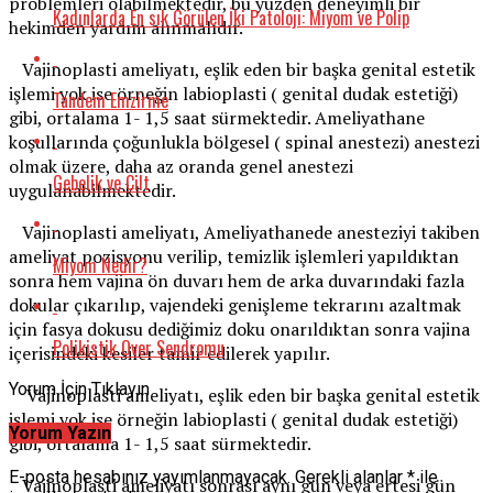
problemleri olabilmektedir, bu yüzden deneyimli bir
Kadınlarda En sık Görülen İki Patoloji: Miyom ve Polip
hekimden yardım alınmalıdır.
Vajinoplasti ameliyatı, eşlik eden bir başka genital estetik
işlemi yok ise örneğin labioplasti ( genital dudak estetiği)
Tandem Emzirme
gibi, ortalama 1- 1,5 saat sürmektedir. Ameliyathane
koşullarında çoğunlukla bölgesel ( spinal anestezi) anestezi
olmak üzere, daha az oranda genel anestezi
Gebelik ve Cilt
uygulanabilmektedir.
Vajinoplasti ameliyatı, Ameliyathanede anesteziyi takiben
ameliyat pozisyonu verilip, temizlik işlemleri yapıldıktan
Miyom Nedir?
sonra hem vajina ön duvarı hem de arka duvarındaki fazla
dokular çıkarılıp, vajendeki genişleme tekrarını azaltmak
için fasya dokusu dediğimiz doku onarıldıktan sonra vajina
Polikistik Over Sendromu
içerisindeki kesiler tamir edilerek yapılır.
Yorum İçin Tıklayın
Vajinoplasti ameliyatı, eşlik eden bir başka genital estetik
işlemi yok ise örneğin labioplasti ( genital dudak estetiği)
Yorum Yazın
gibi, ortalama 1- 1,5 saat sürmektedir.
E-posta hesabınız yayımlanmayacak.
Gerekli alanlar
*
ile
Vajinoplasti ameliyatı sonrası aynı gün veya ertesi gün