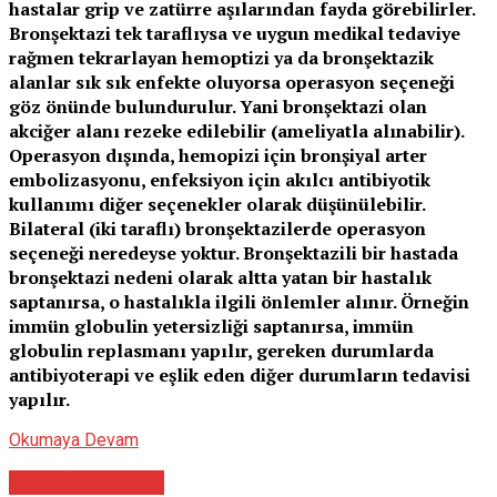
hastalar grip ve zatürre aşılarından fayda görebilirler.
Bronşektazi tek taraflıysa ve uygun medikal tedaviye
rağmen tekrarlayan hemoptizi ya da bronşektazik
alanlar sık sık enfekte oluyorsa operasyon seçeneği
göz önünde bulundurulur. Yani bronşektazi olan
akciğer alanı rezeke edilebilir (ameliyatla alınabilir).
Operasyon dışında, hemopizi için bronşiyal arter
embolizasyonu, enfeksiyon için akılcı antibiyotik
kullanımı diğer seçenekler olarak düşünülebilir.
Bilateral (iki taraflı) bronşektazilerde operasyon
seçeneği neredeyse yoktur. Bronşektazili bir hastada
bronşektazi nedeni olarak altta yatan bir hastalık
saptanırsa, o hastalıkla ilgili önlemler alınır. Örneğin
immün globulin yetersizliği saptanırsa, immün
globulin replasmanı yapılır, gereken durumlarda
antibiyoterapi ve eşlik eden diğer durumların tedavisi
yapılır.
Okumaya Devam
Acil Tıp Doktoru