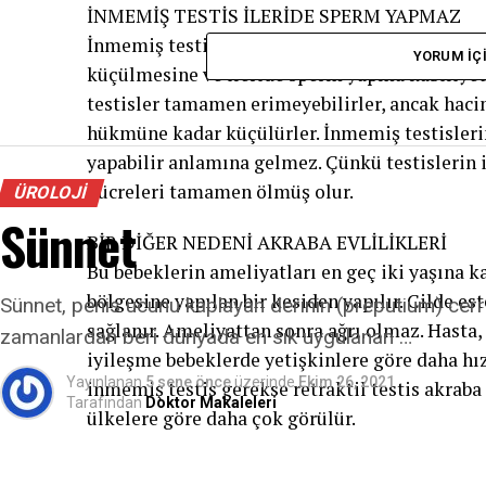
İNMEMİŞ TESTİS İLERİDE SPERM YAPMAZ
İnmemiş testisleri olan bebeklerde ameliyat i
YORUM İÇI
küçülmesine ve ileride sperm yapma kabiliyet
testisler tamamen erimeyebilirler, ancak hacim
hükmüne kadar küçülürler. İnmemiş testisler
yapabilir anlamına gelmez. Çünkü testislerin
hücreleri tamamen ölmüş olur.
ÜROLOJI
Sünnet
BİR DİĞER NEDENİ AKRABA EVLİLİKLERİ
Bu bebeklerin ameliyatları en geç iki yaşına ka
bölgesine yapılan bir kesiden yapılır. Cilde es
Sünnet, penis ucunu kaplayan derinin (preputium) cerrah
sağlanır. Ameliyattan sonra ağrı olmaz. Hasta,
zamanlardan beri dünyada en sık uygulanan …
iyileşme bebeklerde yetişkinlere göre daha hı
Yayınlanan
5 sene önce
üzerinde
Ekim 26, 2021
inmemiş testis gerekse retraktil testis akraba 
Tarafından
Doktor Makaleleri
ülkelere göre daha çok görülür.