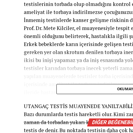
testislerinin torbada olup olmadığını kontrol 
ameliyat ile torbaya indirilmezse çocuğunuzun
İnmemiş testislerde kanser gelişme riskinin 
Prof. Dr. Mete Kilciler, el muayenesiyle tespit
önemli olduğunu belirterek, hastalıkla ilgili şu
Erkek bebeklerde karın içerisinde gelişen test
gereken yer olan skrotum denilen torbaya iner.
ikisi bu inişi yapamaz ya da iniş esnasında yo
testisler karından torbaya inecek yeterli zama
yapılan muayenelerde testisler torba içerisind
içerisinde ameliyat ile torbaya indirilmesi g
OKUMAY
ileride hastanın kısır kalmasına sebep olabilir
UTANGAÇ TESTİS MUAYENEDE YANILTABİLİ
RE
Bazı durumlarda testis hareketli olur. Kimi za
zaman da torbadan yukarı kaçar. Retraktil tes
DIĞER BEĞENEBI
testis de denir. Bu noktada testisin daha çok