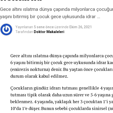
ihtiyacı belirgindir. Bu tip idrar kaçırma, enfeksiy
bozukluk veya diyabet gibi daha ciddi durumlardan
Gece altını ıslatma dünya çapında milyonlarca çocuğun
yaşını bitirmiş bir çocuk gece uykusunda idrar …
3- Taşma inkontinansı:
Tamamen boşalmayan bir
damla damla sürekli idrar kaçırmayı ifade eder.
Yayınlanan
5 sene önce
üzerinde
Ekim 26, 2021
Tarafından
Doktor Makaleleri
4- Fonksiyonel inkontinans:
Fiziksel veya zihins
zamanında gitmeyi engelleyen durumlar söz konusudu
sistemi hastalıkları gibi kişinin lavaboya zamanınd
Gece altını ıslatma dünya çapında milyonlarca çocu
ruhsal kısıtlılıklar nedeniyle ortaya çıkan idrar kaç
6 yaşını bitirmiş bir çocuk gece uykusunda idrar ka
durumunda pantolonunuzun düğmelerini yeterince 
(enürezis nokturna) denir. Bu yaştan önce çocukları
problemler vardır.
durum olarak kabul edilmez.
5-Karışık tipte idrar kaçırma:
Birden fazla idrar
Çocukların gündüz idrarı tutması genellikle 4 yaşın
karışık tipte idrar kaçırma terimi kullanılmaktadı
tutması tipik olarak daha uzun sürer ve 5-6 yaşına 
idrar kaçırmanın birlikte olduğu bir durum; karışık 
beklenmez. 4 yaşında, yaklaşık her 3 çocuktan 1’i ya
10’da 1’e düşer. Bunun sebebi çocuklarda sinirsel (
6. Devamlı idrar kaçırma:
İdrar yolları ile vajina