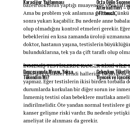
Karaciğer Yağlanması
Orta Öğün Seçene
bazen doktorun yaptığı muayenede veya ultraso
Alternatifleri – O
Ama bu problem yok anlamına gelmez. Çünkü bu
| Fittouch
sonra yukarı kaçabilir. Bu nedenle anne babalar
olup olmadığını kontrol etmeleri gerekir. Eğer
bebeklerini en kısa zamanda üroloji uzmanına 
doktor, hastanın yaşına, testislerin büyüklüğ
bulunduklarına, tek ya da çift taraflı olup olm
İNMEMİŞ TESTİSLERDE KANSER RİSKİ 4 İLE 
Depresyonda Mıyım, Yoksa
Gebeyken Tüketi
İnmemiş testisler kendi hallerine bırakılırsa
Tükendim Mi?
Yiyecek ve İçecek
yapmaz. Eğer testislerin ikisi birden torbada 
durumlarda korkulan bir diğer sorun ise inmemi
İnmemiş testisi olan bebeklere mutlaka ameliy
indirilmelidir. Öte yandan normal testislere g
kanser gelişme riski vardır. Bu nedenle yetişk
ameliyat ile alınması da gerekir.