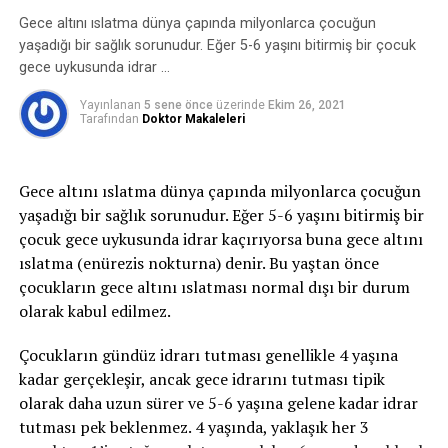
malzemelerle yapılması gerekmektedir.
oluşan idrar kaçırmayı ifade eder. Bu zorlamalar
Gece altını ıslatma dünya çapında milyonlarca çocuğun
sırasında mesane içindeki basınç artar, idrar tutmayı
yaşadığı bir sağlık sorunudur. Eğer 5-6 yaşını bitirmiş bir çocuk
sağlayan kaslar ve mekanizmalar bu basınca karşı
gece uykusunda idrar …
koyamaz ve idrar kaçırma oluşur.
Yayınlanan
5 sene önce
üzerinde
Ekim 26, 2021
Tarafından
Doktor Makaleleri
2-Sıkışma tipi idrar kaçırma:
Sıkışma tipi idrar
kaçırma ani-acil idrara çıkma ihtiyacı ile birlikte tuvalete
yetişememe veya idrarı geciktirememe durumudur ve
Gece altını ıslatma dünya çapında milyonlarca çocuğun
idrar bu esnada kaçar. İdrar kaçağı bir damla ila idrarın
yaşadığı bir sağlık sorunudur. Eğer 5-6 yaşını bitirmiş bir
tamamını kaçırma derecesinde olabilir. gece idrara
çocuk gece uykusunda idrar kaçırıyorsa buna gece altını
kalkma ihtiyacı belirgindir. Bu tip idrar kaçırma,
ıslatma (enürezis nokturna) denir. Bu yaştan önce
enfeksiyon gibi basit problemden; nörolojik bozukluk
çocukların gece altını ıslatması normal dışı bir durum
veya diyabet gibi daha ciddi durumlardan
olarak kabul edilmez.
kaynaklanabilir.
Çocukların gündüz idrarı tutması genellikle 4 yaşına
3- Taşma inkontinansı:
Tamamen boşalmayan bir
kadar gerçekleşir, ancak gece idrarını tutması tipik
mesaneden kapasite dolduktan sonra damla damla
olarak daha uzun sürer ve 5-6 yaşına gelene kadar idrar
sürekli idrar kaçırmayı ifade eder.
tutması pek beklenmez. 4 yaşında, yaklaşık her 3