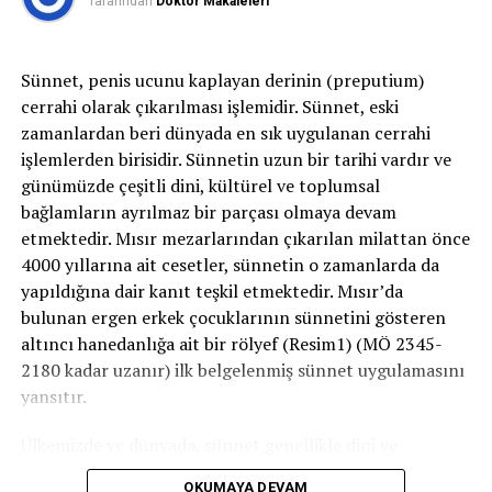
Tarafından
Doktor Makaleleri
“MESANE KANSERİNE YAKALANANLARIN YÜZDE 95′İ
SİGARA KULLANIYOR.”
Sünnet, penis ucunu kaplayan derinin (preputium)
Mesane kanserine yakalananların yüzde 95′inin sigara
cerrahi olarak çıkarılması işlemidir. Sünnet, eski
kullandığını söyleyen Mete Kilciler, içilen sigara
zamanlardan beri dünyada en sık uygulanan cerrahi
sayısının mesane kanserine yakalanma riskiyle doğru
işlemlerden birisidir. Sünnetin uzun bir tarihi vardır ve
orantılı olduğunu söyledi. Kilciler, “Hastalar sigarayı
günümüzde çeşitli dini, kültürel ve toplumsal
yıllarca çok aşırı içip bıraksalar bile mesane kanseri olma
bağlamların ayrılmaz bir parçası olmaya devam
riskleri devam etmektedir. Sigaranın bırakılması bu riski
etmektedir. Mısır mezarlarından çıkarılan milattan önce
yoktur etmemekte lakin azaltmaktadır. Bu nedenden
4000 yıllarına ait cesetler, sünnetin o zamanlarda da
mesane kanserinden korunmak için yapılacak en güzel
yapıldığına dair kanıt teşkil etmektedir. Mısır’da
şey sigara içmemek ve sigara içilen ortamlarda bulunup
bulunan ergen erkek çocuklarının sünnetini gösteren
pasif içici konumuna düşmemektir. Günlük içilen sigara
altıncı hanedanlığa ait bir rölyef (Resim1) (MÖ 2345-
miktarı ve sigara içilen yılların süresi ile mesane kanseri
2180 kadar uzanır) ilk belgelenmiş sünnet uygulamasını
olma riski doğru orantılıdır. Yani günde içilen sigara
yansıtır.
sayısı ne kadar çoksa ve sigara içilen yıllar ne kadar fazla
ise mesane kanserine yakalanma oranı o kadar fazla
Ülkemizde ve dünyada, sünnet genellikle dini ve
olur” diye konuştu.
geleneksel nedenlerle uygulanır. Ancak bazı tıbbi
OKUMAYA DEVAM