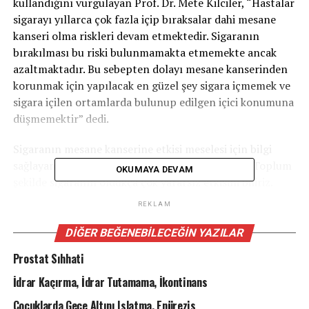
kullandığını vurgulayan Prof. Dr. Mete Kilciler, “Hastalar
sigarayı yıllarca çok fazla içip bıraksalar dahi mesane
kanseri olma riskleri devam etmektedir. Sigaranın
bırakılması bu riski bulunmamakta etmemekte ancak
azaltmaktadır. Bu sebepten dolayı mesane kanserinden
korunmak için yapılacak en güzel şey sigara içmemek ve
sigara içilen ortamlarda bulunup edilgen içici konumuna
düşmemektir” dedi.
Sigaranın mesane kanserine etkisi meselesi için bilgi
sağlayan Üroloji Uzmanı Prof. Dr. Mete Kilciler, “Toplum
OKUMAYA DEVAM
şekilde sigaranın oldukça çok yararsız etkisini biliriz.
Ancak mesanede kanser gelişimine sebep olduğunu
REKLAM
toplumda çok az kişi bilmektedir” dedi.
DIĞER BEĞENEBILECEĞIN YAZILAR
Mesane kanserinin belirtileri konusu için bilgi sağlayan
Prostat Sıhhati
Prof. Dr. Mete Kilciler, şunları söyledi:
“Mesane kanseri kendisini ağrısız kanlı idrar ile gösterir.
İdrar Kaçırma, İdrar Tutamama, İkontinans
Mesane tümörünün büyüklüğüne ve kanama miktarına
Çocuklarda Gece Altını Islatma, Enürezis