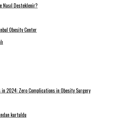
ve Nasıl Desteklenir?
tanbul Obesity Center
lı
s in 2024: Zero Complications in Obesity Surgery
ğından kurtuldu