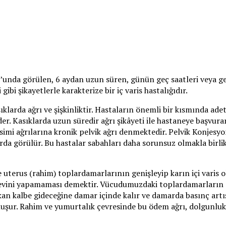
’unda görülen, 6 aydan uzun süren, günün geç saatleri veya gec
ki gibi şikayetlerle karakterize bir iç varis hastalığıdır.
larda ağrı ve şişkinliktir. Hastaların önemli bir kısmında ade
der. Kasıklarda uzun süredir ağrı şikâyeti ile hastaneye başvu
imi ağrılarına kronik pelvik ağrı denmektedir. Pelvik Konjesyo
rda görülür. Bu hastalar sabahları daha sorunsuz olmakla birli
terus (rahim) toplardamarlarının genişleyip karın içi varis o
revini yapamaması demektir. Vücudumuzdaki toplardamarların 
 kalbe gideceğine damar içinde kalır ve damarda basınç artışı
şur. Rahim ve yumurtalık çevresinde bu ödem ağrı, dolgunluk his