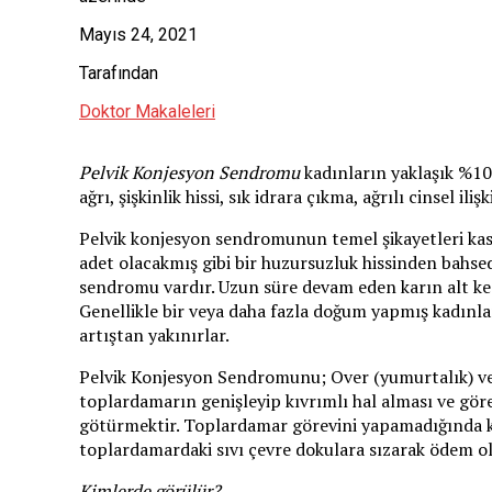
Mayıs 24, 2021
Tarafından
Doktor Makaleleri
Pelvik Konjesyon Sendromu
kadınların yaklaşık %10
ağrı, şişkinlik hissi, sık idrara çıkma, ağrılı cinsel iliş
Pelvik konjesyon sendromunun temel şikayetleri kasık
adet olacakmış gibi bir huzursuzluk hissinden bahse
sendromu vardır. Uzun süre devam eden karın alt kes
Genellikle bir veya daha fazla doğum yapmış kadınla
artıştan yakınırlar.
Pelvik Konjesyon Sendromunu; Over (yumurtalık) ve u
toplardamarın genişleyip kıvrımlı hal alması ve gö
götürmektir. Toplardamar görevini yapamadığında kan
toplardamardaki sıvı çevre dokulara sızarak ödem olu
Kimlerde görülür?