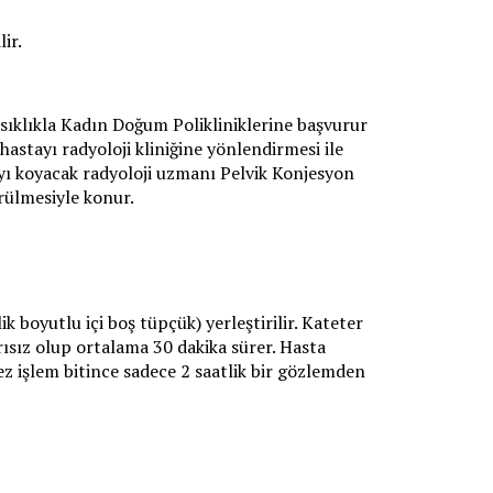
ir.
sıklıkla Kadın Doğum Polikliniklerine başvurur
stayı radyoloji kliniğine yönlendirmesi ile
yı koyacak radyoloji uzmanı Pelvik Konjesyon
rülmesiyle konur.
k boyutlu içi boş tüpçük) yerleştirilir. Kateter
rısız olup ortalama 30 dakika sürer. Hasta
z işlem bitince sadece 2 saatlik bir gözlemden