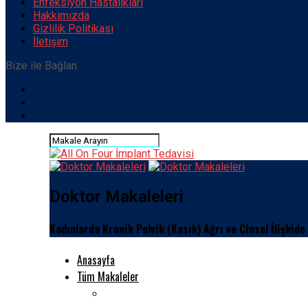
Enfeksiyon Hastalıkları
Hakkımızda
Gizlilik Politikası
İletişim
Bize ile Bağlan
Doktor Makaleleri
Kadınlarda Kronik Pelvik (Kasık) Ağrı ve Cinsel İlişkide
Anasayfa
Tüm Makaleler