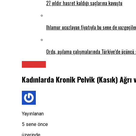
27 yıldır hasret kaldığı saçlarına kavuştu
Ihlamur ucuzlayan fiyatıyla bu sene de vazgeçil
Ordu, aşılama çalışmalarında Türkiye’de üçüncü 
Radyoloji
Kadınlarda Kronik Pelvik (Kasık) Ağrı v
Yayınlanan
5 sene önce
üzerinde