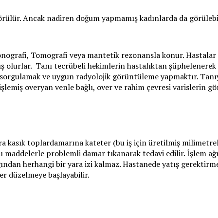
örülür. Ancak nadiren doğum yapmamış kadınlarda da görülebil
onografi, Tomografi veya mantetik rezonansla konur. Hastalar 
lurlar. Tanı tecrübeli hekimlerin hastalıktan şüphelenerek ha
yi sorgulamak ve uygun radyolojik görüntüleme yapmaktır. Tanı
emiş overyan venle bağlı, over ve rahim çevresi varislerin gö
a kasık toplardamarına kateter (bu iş için üretilmiş milimetreli
cı maddelerle problemli damar tıkanarak tedavi edilir. İşlem ağ
ından herhangi bir yara izi kalmaz. Hastanede yatış gerektirme
ler düzelmeye başlayabilir.