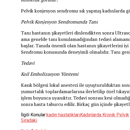
Pelvik konjesyon sendromu sık yapmış kadınlarda g
Pelvik Konjesyon Sendromunda Tanı
Tanı hastanın şikayetleri dinlendikten sonra Ultras
ama genelde tanı konulamadığından tedavi alamamış o
başlar. Tanıda önemli olan hastanın şikayetlerini i
Sendromu konusunda deneyimli olmalıdır. Tanı genişl
Tedavi
Koil Embolizasyon Yöntemi
Kasık bölgesi lokal anestezi ile uyuşturulduktan sonr
yumurtalık toplardamarlarına ilerletilip özel tıkayı
işlem boyunca uyanıktır. Tedavi sonrası kesi olmadığ
sonra hasta taburcu edilir. Birkaç gün içinde şikayet
İlgili Konular:
kadın hastalıkları
Kadınlarda Kronik Pelvik
Sıradaki