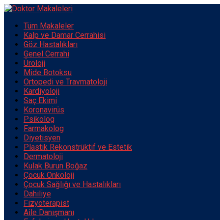
Tüm Makaleler
Kalp ve Damar Cerrahisi
Göz Hastalıkları
Genel Cerrahi
Üroloji
Mide Botoksu
Ortopedi ve Travmatoloji
Kardiyoloji
Saç Ekimi
Koronavirüs
Psikolog
Farmakolog
Diyetisyen
Plastik Rekonstrüktif ve Estetik
Dermatoloji
Kulak Burun Boğaz
Çocuk Onkoloji
Çocuk Sağlığı ve Hastalıkları
Dahiliye
Fizyoterapist
Aile Danışmanı