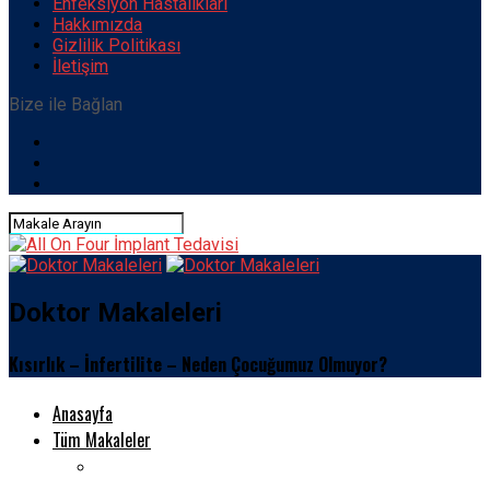
Enfeksiyon Hastalıkları
Hakkımızda
Gizlilik Politikası
İletişim
Bize ile Bağlan
Doktor Makaleleri
Kısırlık – İnfertilite – Neden Çocuğumuz Olmuyor?
Anasayfa
Tüm Makaleler