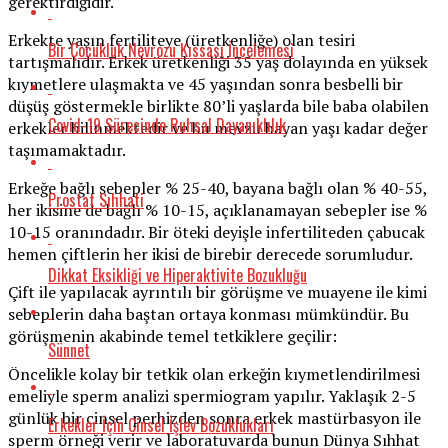
gerektirdiğidir.
Erkekte yaşın fertiliteye (üretkenliğe) olan tesiri
Bir Çocukluk Nevrozu Kıssası İncelemesi
tartışmalıdır. Erkek üretkenliği 35 yaş dolayında en yüksek
kıymetlere ulaşmakta ve 45 yaşından sonra besbelli bir
düşüş göstermekle birlikte 80’li yaşlarda bile baba olabilen
Covid-19 Sürecinde Ruhsal Dayanıklılık
erkekler bilinmektedir ve bu mevzu bayan yaşı kadar değer
taşımamaktadır.
Erkeğe bağlı sebepler % 25-40, bayana bağlı olan % 40-55,
Prostat Sıhhati
her ikisine de bağlı % 10-15, açıklanamayan sebepler ise %
10-15 oranındadır. Bir öteki deyişle infertiliteden çabucak
hemen çiftlerin her ikisi de birebir derecede sorumludur.
Dikkat Eksikliği ve Hiperaktivite Bozukluğu
Çift ile yapılacak ayrıntılı bir görüşme ve muayene ile kimi
sebeplerin daha baştan ortaya konması mümkündür. Bu
görüşmenin akabinde temel tetkiklere geçilir:
Sünnet
Öncelikle kolay bir tetkik olan erkeğin kıymetlendirilmesi
emeliyle sperm analizi spermiogram yapılır. Yaklaşık 2-5
günlük bir cinsel perhizden sonra erkek mastürbasyon ile
Erkekler İçin Cinsel İşlev Bozuklukları
sperm örneği verir ve laboratuvarda bunun Dünya Sıhhat