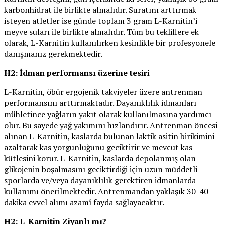
karbonhidrat ile birlikte almalıdır. Suratını arttırmak
isteyen atletler ise günde toplam 3 gram L-Karnitin’i
meyve suları ile birlikte almalıdır. Tüm bu tekliflere ek
olarak, L-Karnitin kullanılırken kesinlikle bir profesyonele
danışmanız gerekmektedir.
H2: İdman performansı üzerine tesiri
L-Karnitin, öbür ergojenik takviyeler üzere antrenman
performansını arttırmaktadır. Dayanıklılık idmanları
mühletince yağların yakıt olarak kullanılmasına yardımcı
olur. Bu sayede yağ yakımını hızlandırır. Antrenman öncesi
alınan L-Karnitin, kaslarda bulunan laktik asitin birikimini
azaltarak kas yorgunluğunu geciktirir ve mevcut kas
kütlesini korur. L-Karnitin, kaslarda depolanmış olan
glikojenin boşalmasını geciktirdiği için uzun müddetli
sporlarda ve/veya dayanıklılık gerektiren idmanlarda
kullanımı önerilmektedir. Antrenmandan yaklaşık 30-40
dakika evvel alımı azamî fayda sağlayacaktır.
H2: L-Karnitin Ziyanlı mı?