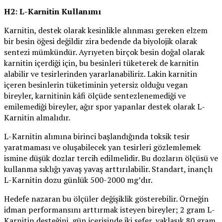
H2: L-Karnitin Kullanımı
Karnitin, destek olarak kesinlikle alınması gereken elzem
bir besin öğesi değildir zira bedende da biyolojik olarak
sentezi mümkündür. Ayrıyeten birçok besin doğal olarak
karnitin içerdiği için, bu besinleri tüketerek de karnitin
alabilir ve tesirlerinden yararlanabiliriz. Lakin karnitin
içeren besinlerin tüketiminin yetersiz olduğu vegan
bireyler, karnitinin kâfi ölçüde sentezlenemediği ve
emilemediği bireyler, ağır spor yapanlar destek olarak L-
Karnitin almalıdır.
L-Karnitin alımına birinci başlandığında toksik tesir
yaratmaması ve oluşabilecek yan tesirleri gözlemlemek
ismine düşük dozlar tercih edilmelidir. Bu dozların ölçüsü ve
kullanma sıklığı yavaş yavaş arttırılabilir. Standart, inançlı
L-Karnitin dozu günlük 500-2000 mg’dır.
Hedefe nazaran bu ölçüler değişiklik gösterebilir. Örneğin
idman performansını arttırmak isteyen bireyler; 2 gram L-
Karnitin desteğini, gün içerisinde iki sefer, yaklaşık 80 gram