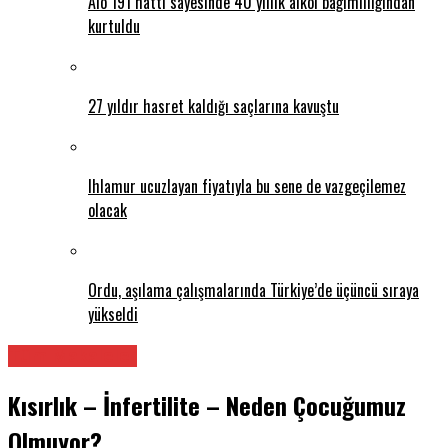
Alo 191 hattı sayesinde 40 yıllık alkol bağımlılığından
kurtuldu
27 yıldır hasret kaldığı saçlarına kavuştu
Ihlamur ucuzlayan fiyatıyla bu sene de vazgeçilemez
olacak
Ordu, aşılama çalışmalarında Türkiye’de üçüncü sıraya
yükseldi
Tüm Makaleler
Kısırlık – İnfertilite – Neden Çocuğumuz
Olmuyor?