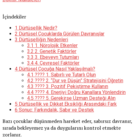
İçindekiler
1
Dürtüsellik Nedir?
2
Dürtüsel Çocuklarda Görülen Davranışlar
3
Dürtüselliğin Nedenleri
3.1
1. Nörolojik Etkenler
3.2
2. Genetik Faktörler
3.3
3. Ebeveyn Tutumları
3.4
4. Çevresel Faktörler
4
Dürtüsel Çocuğa Nasıl Yaklaşılmalı?
4.1
???? 1. Sabırlı ve Tutarlı Olun
4.2
???? 2. “Dur ve Düşün” Stratejisini Öğretin
4.3
???? 3. Pozitif Pekiştirme Kullanın
4.4
???? 4. Enerjiyi Doğru Kanallara Yönlendirin
4.5
???? 5. Gerekirse Uzman Desteği Alın
5
Dürtüsellik ve Dikkat Eksikliği Arasındaki Fark
6
Sonuç: Farkındalık, Sabır ve Destek
Bazı çocuklar düşünmeden hareket eder, sabırsız davranır,
sırada bekleyemez ya da duygularını kontrol etmekte
zorlanır.