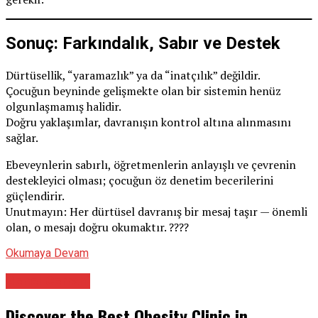
Sonuç: Farkındalık, Sabır ve Destek
Dürtüsellik, “yaramazlık” ya da “inatçılık” değildir.
Çocuğun beyninde gelişmekte olan bir sistemin henüz
olgunlaşmamış halidir.
Doğru yaklaşımlar, davranışın kontrol altına alınmasını
sağlar.
Ebeveynlerin sabırlı, öğretmenlerin anlayışlı ve çevrenin
destekleyici olması; çocuğun öz denetim becerilerini
güçlendirir.
Unutmayın: Her dürtüsel davranış bir mesaj taşır — önemli
olan, o mesajı doğru okumaktır. ????
Okumaya Devam
Genel Cerrahi
Discover the Best Obesity Clinic in