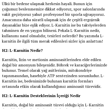
Ülkü bir bedene ulaşmak herkesin hayali. Bunun için
çoğumuz beslenmemize dikkat ediyoruz, spor salonlarında
vakit geçiriyoruz yahut profesyonel bir sporla uğraşıyoruz.
Amacımıza daha süratli ulaşmak için de çeşitli ergojenik
dayanaklar bize eşlik ediyor. L-Karnitin ise bu takviyelerden
tahminen de en yaygın bilineni. Pekala L-Karnitin nedir,
kullanımı nasıl olmalıdır, tesirleri nelerdir? Bu yazımda L-
karnitin ile ilgili tüm merak edilenleri sizler için anlattım!
H2: L-Karnitin Nedir?
Karnitin, lizin ve metionin aminoasitlerinden elde edilen
doğal bir amonyum bileşenidir. Böbrek ve karaciğerlerimizde
bulunur. Temel olarak yağ asitlerinin, mitokondriye
taşınmasından, hasebiyle ATP sentezinden sorumludur. L-
Karnitin ise, bedenimizde bulunan karnitin formları
ortasında etkin olarak kullandığımız aminoasit türevidir.
H2: L-Karnitin Desteklerinin İçeriği Nedir
Karnitin, doğal bir aminoasit türevi olduğu için L-Karnitin