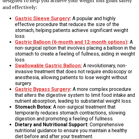
designed to help you achieve your weight loss goals safely
and effectively:
Gastric Sleeve Surgery
:
A popular and highly
effective procedure that reduces the size of the
stomach, helping patients achieve significant weight
loss.
Gastric Balloon (6-month and 12-month options)
:
A
non-surgical option that involves placing a balloon in the
stomach to create a feeling of fullness, aiding in weight
loss.
Swallowable Gastric Balloon:
A revolutionary, non-
invasive treatment that does not require endoscopy or
anesthesia, allowing patients to lose weight without
surgery.
Gastric Bypass Surgery
:
A more complex procedure
that alters the digestive system to limit food intake and
nutrient absorption, leading to substantial weight loss.
Stomach Botox:
A non-surgical treatment that
temporarily reduces stomach contractions, slowing
digestion and promoting a feeling of fullness.
Dietary and Nutritional Support:
Comprehensive
nutritional guidance to ensure you maintain a healthy
diet before and after your treatment.