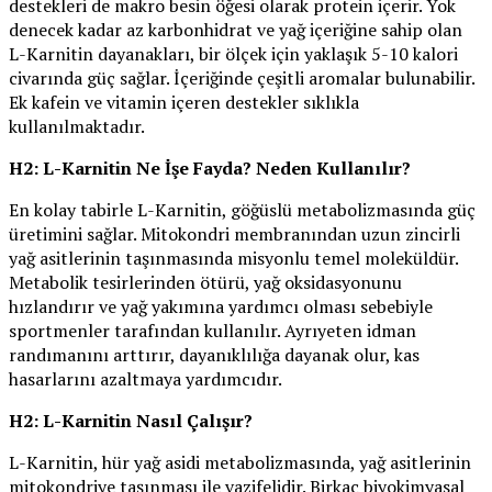
destekleri de makro besin öğesi olarak protein içerir. Yok
denecek kadar az karbonhidrat ve yağ içeriğine sahip olan
L-Karnitin dayanakları, bir ölçek için yaklaşık 5-10 kalori
civarında güç sağlar. İçeriğinde çeşitli aromalar bulunabilir.
Ek kafein ve vitamin içeren destekler sıklıkla
kullanılmaktadır.
H2: L-Karnitin Ne İşe Fayda? Neden Kullanılır?
En kolay tabirle L-Karnitin, göğüslü metabolizmasında güç
üretimini sağlar. Mitokondri membranından uzun zincirli
yağ asitlerinin taşınmasında misyonlu temel moleküldür.
Metabolik tesirlerinden ötürü, yağ oksidasyonunu
hızlandırır ve yağ yakımına yardımcı olması sebebiyle
sportmenler tarafından kullanılır. Ayrıyeten idman
randımanını arttırır, dayanıklılığa dayanak olur, kas
hasarlarını azaltmaya yardımcıdır.
H2: L-Karnitin Nasıl Çalışır?
L-Karnitin, hür yağ asidi metabolizmasında, yağ asitlerinin
mitokondriye taşınması ile vazifelidir. Birkaç biyokimyasal