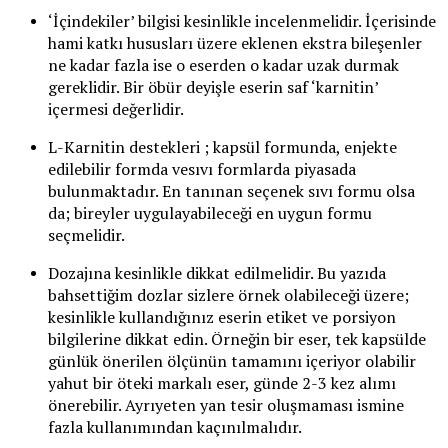
‘İçindekiler’ bilgisi kesinlikle incelenmelidir. İçerisinde
hami katkı hususları üzere eklenen ekstra bileşenler
ne kadar fazla ise o eserden o kadar uzak durmak
gereklidir. Bir öbür deyişle eserin saf ‘karnitin’
içermesi değerlidir.
L-Karnitin destekleri ; kapsül formunda, enjekte
edilebilir formda vesıvı formlarda piyasada
bulunmaktadır. En tanınan seçenek sıvı formu olsa
da; bireyler uygulayabileceği en uygun formu
seçmelidir.
Dozajına kesinlikle dikkat edilmelidir. Bu yazıda
bahsettiğim dozlar sizlere örnek olabileceği üzere;
kesinlikle kullandığınız eserin etiket ve porsiyon
bilgilerine dikkat edin. Örneğin bir eser, tek kapsülde
günlük önerilen ölçünün tamamını içeriyor olabilir
yahut bir öteki markalı eser, günde 2-3 kez alımı
önerebilir. Ayrıyeten yan tesir oluşmaması ismine
fazla kullanımından kaçınılmalıdır.