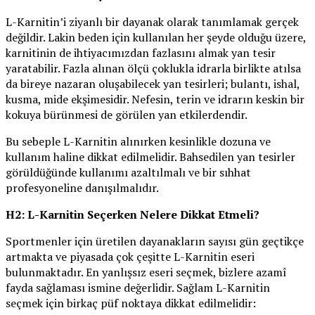
L-Karnitin’i ziyanlı bir dayanak olarak tanımlamak gerçek
değildir. Lakin beden için kullanılan her şeyde olduğu üzere,
karnitinin de ihtiyacımızdan fazlasını almak yan tesir
yaratabilir. Fazla alınan ölçü çoklukla idrarla birlikte atılsa
da bireye nazaran oluşabilecek yan tesirleri; bulantı, ishal,
kusma, mide ekşimesidir. Nefesin, terin ve idrarın keskin bir
kokuya bürünmesi de görülen yan etkilerdendir.
Bu sebeple L-Karnitin alınırken kesinlikle dozuna ve
kullanım haline dikkat edilmelidir. Bahsedilen yan tesirler
görüldüğünde kullanımı azaltılmalı ve bir sıhhat
profesyoneline danışılmalıdır.
H2: L-Karnitin Seçerken Nelere Dikkat Etmeli?
Sportmenler için üretilen dayanakların sayısı gün geçtikçe
artmakta ve piyasada çok çeşitte L-Karnitin eseri
bulunmaktadır. En yanlışsız eseri seçmek, bizlere azamî
fayda sağlaması ismine değerlidir. Sağlam L-Karnitin
seçmek için birkaç püf noktaya dikkat edilmelidir: