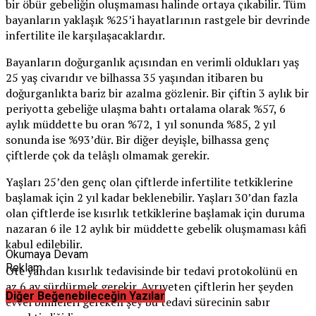
bir öbür gebeliğin oluşmaması halinde ortaya çıkabilir. Tüm
bayanların yaklaşık %25’i hayatlarının rastgele bir devrinde
infertilite ile karşılaşacaklardır.
Bayanların doğurganlık açısından en verimli oldukları yaş
25 yaş civarıdır ve bilhassa 35 yaşından itibaren bu
doğurganlıkta bariz bir azalma gözlenir. Bir çiftin 3 aylık bir
periyotta gebeliğe ulaşma bahtı ortalama olarak %57, 6
aylık müddette bu oran %72, 1 yıl sonunda %85, 2 yıl
sonunda ise %93’dür. Bir diğer deyişle, bilhassa genç
çiftlerde çok da telâşlı olmamak gerekir.
Yaşları 25’den genç olan çiftlerde infertilite tetkiklerine
başlamak için 2 yıl kadar beklenebilir. Yaşları 30’dan fazla
olan çiftlerde ise kısırlık tetkiklerine başlamak için duruma
nazaran 6 ile 12 aylık bir müddette gebelik oluşmaması kâfi
kabul edilebilir.
Okumaya Devam
Reklam
Öte yandan kısırlık tedavisinde bir tedavi protokolünü en
az 6 ay sürdürmek gerekir. Ayrıyeten çiftlerin her şeyden
Diğer Beğenebileceğin Yazılar
evvel bilmeleri gereken şey bu tedavi sürecinin sabır