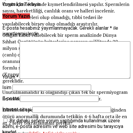
Örgütü kriterlerinde kıymetlendirilmesi yapılır. Spermlerin
Yorum İçin Tıklayın
sayısı, hareketliliği, canlılık oranı ve halleri incelenir.
Yorum Yazın
İltahap hücreleri olup olmadığı, tıbbi tedavi ile
yapılabilecek birşey olup olmadığı araştırılır.
E-posta hesabınız yayımlanmayacak.
Gerekli alanlar
*
ile
işaretlenmişlerdir
Olağan kabul edilebilecek bir sperm analizinde Dünya
Sıhhat Örgütü’nün kriterlerine nazaran mililitrede 20
milyon sperm olması, bunların en az yarısının hareketli
(canlı) olması yahut ileri yanlışsız hareket eden sperm
oranının tüm spermlerin en az % 25’i olması ve olağan
formlu spermlerin de boyanarak ayrıntılı kıymetlendirme
(Kruger Kriterleri) ile en az % 14 ve üzerinde olması
Yorum
*
gereklidir.
İsim
Unutulmamalıdır ki olağandışı çıkan tek bir spermiyogram
ile erkek kısırlığı tanısı koymak uygun değildir.
E-posta
Erkeklerin sperm sonuçları dalgalanmalar gösterdiğinden
İnternet sitesi
ötürü anormallik durumunda tetkikin 4-6 hafta orta ile en
Bir dahaki sefere yorum yaptığımda kullanılmak üzere
az 2 sefer tekrarlanması gerekir.
adımı, e-posta adresimi ve web site adresimi bu tarayıcıya
kaydet.