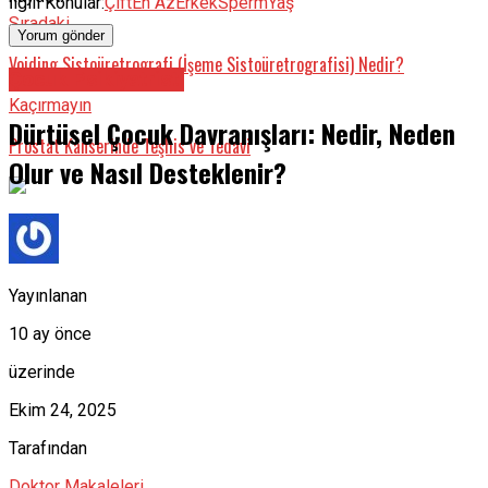
İlgili Konular:
Çift
En Az
Erkek
Sperm
Yaş
Sıradaki
Voiding Sistoüretrografi (İşeme Sistoüretrografisi) Nedir?
Çocuk Psikiyatristi
Kaçırmayın
Dürtüsel Çocuk Davranışları: Nedir, Neden
Prostat Kanserinde Teşhis ve Tedavi
Olur ve Nasıl Desteklenir?
Yayınlanan
10 ay önce
üzerinde
Ekim 24, 2025
Tarafından
Doktor Makaleleri