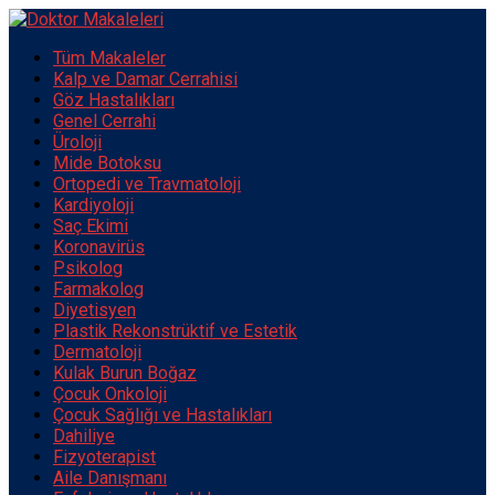
Tüm Makaleler
Kalp ve Damar Cerrahisi
Göz Hastalıkları
Genel Cerrahi
Üroloji
Mide Botoksu
Ortopedi ve Travmatoloji
Kardiyoloji
Saç Ekimi
Koronavirüs
Psikolog
Farmakolog
Diyetisyen
Plastik Rekonstrüktif ve Estetik
Dermatoloji
Kulak Burun Boğaz
Çocuk Onkoloji
Çocuk Sağlığı ve Hastalıkları
Dahiliye
Fizyoterapist
Aile Danışmanı