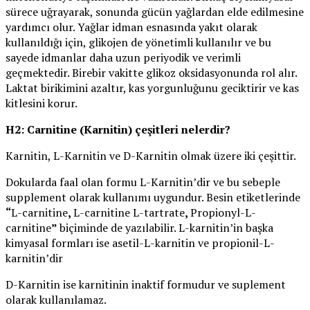
sürece uğrayarak, sonunda gücün yağlardan elde edilmesine
yardımcı olur. Yağlar idman esnasında yakıt olarak
kullanıldığı için, glikojen de yönetimli kullanılır ve bu
sayede idmanlar daha uzun periyodik ve verimli
geçmektedir. Birebir vakitte glikoz oksidasyonunda rol alır.
Laktat birikimini azaltır, kas yorgunluğunu geciktirir ve kas
kitlesini korur.
H2: Carnitine (Karnitin) çeşitleri nelerdir?
Karnitin, L-Karnitin ve D-Karnitin olmak üzere iki çeşittir.
Dokularda faal olan formu L-Karnitin’dir ve bu sebeple
supplement olarak kullanımı uygundur. Besin etiketlerinde
“
L-carnitine
,
L-carnitine L-tartrate
,
Propionyl-L-
carnitine
”
biçiminde de yazılabilir. L-karnitin’in başka
kimyasal formları ise asetil-L-karnitin ve propionil-L-
karnitin’dir
D-Karnitin ise karnitinin inaktif formudur ve suplement
olarak kullanılamaz.