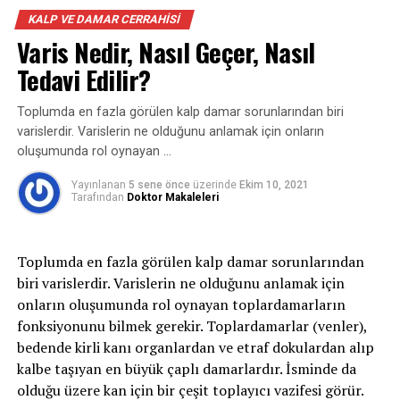
Aort kapak hastalıkları şu nedenlerle ortaya
Koltuk altı kalp ameliyatı esnasında hem kapak tamir
KALP VE DAMAR CERRAHISI
çıkabilmektedir.
ameliyatı ve kapak değiştirme ameliyatı
Varis Nedir, Nasıl Geçer, Nasıl
gerçekleştirilebilmektedir. Hatta gerekli durumlarda
Aort kapağın doğuştan iki yaprakçıklı olması
Tedavi Edilir?
koltuk altı kalp ameliyatı ile birlikte birebir anda 2 yahut
3 kapağın değiştirilmesi dahi mümkün olabilmektedir.
Aort kapağın romatizmal olarak sonradan kireçlenmesi
Toplumda en fazla görülen kalp damar sorunlarından biri
varislerdir. Varislerin ne olduğunu anlamak için onların
Kalp Kapak Ameliyatlarında Koltuk Altı Usulü
Bağ dokusu yetmezliği sonucu doğuştan olmuş olan ve
oluşumunda rol oynayan …
ileri yaşlarda kendini gösteren kapakçıktaki geriye
Koltuk altı sistemi; günümüzde kalp kapak değişim ve
kaçırma, kapanamama bozukluğunun ortaya çıkmasıdır.
Yayınlanan
5 sene önce
üzerinde
Ekim 10, 2021
tamiri süreçlerinin uygulanmasında sıklıkla
Tarafından
Doktor Makaleleri
başvurduğumuz bir sistemdir. Koltuk altı sisteminin açık
Aort Kapak Hastalığı Belirtileri
kalp ameliyatlarına oranla çok daha konforlu bir süreç
sunduğunu belirtmiştik. Konforlu bir operasyon ve
Toplumda en fazla görülen kalp damar sorunlarından
Aort kapak hastalığı sinsice ilerleyen bir hastalıktır. Aort
düzgünleşme sürecinin yanı sıra uygulama sırasında
biri varislerdir. Varislerin ne olduğunu anlamak için
kapak hastalıklarında darlık ya da yetmezliğe bağlı
açığa çıkabilecek birtakım risk faktörlerinin de önüne
onların oluşumunda rol oynayan toplardamarların
olarak ortaya çıkan belirtiler şunlardır:
geçmede tesirlidir.
fonksiyonunu bilmek gerekir. Toplardamarlar (venler),
bedende kirli kanı organlardan ve etraf dokulardan alıp
Nefes darlığı
Kalp kapak darlığı, kalp kapak yetersizliği ya da kapak
kalbe taşıyan en büyük çaplı damarlardır. İsminde da
prolapsusu sorunlarının tedavisinde günümüzde koltuk
Çabuk yorulma
olduğu üzere kan için bir çeşit toplayıcı vazifesi görür.