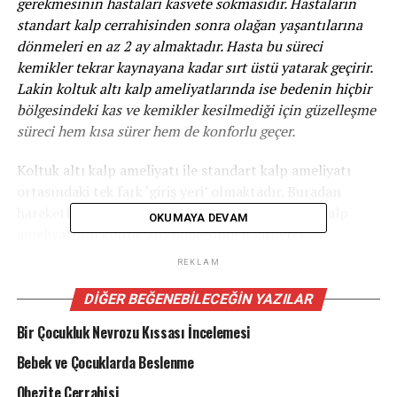
gerekmesinin hastaları kasvete sokmasıdır. Hastaların
standart kalp cerrahisinden sonra olağan yaşantılarına
dönmeleri en az 2 ay almaktadır. Hasta bu süreci
kemikler tekrar kaynayana kadar sırt üstü yatarak geçirir.
Lakin koltuk altı kalp ameliyatlarında ise bedenin hiçbir
bölgesindeki kas ve kemikler kesilmediği için güzelleşme
süreci hem kısa sürer hem de konforlu geçer.
Koltuk altı kalp ameliyatı ile standart kalp ameliyatı
ortasındaki tek fark ‘giriş yeri’ olmaktadır. Buradan
hareketle koltuk altı kalp ameliyatını, standart kalp
OKUMAYA DEVAM
ameliyatının koltuk altı bölgesinden girilerek
gerçekleştirilmesidir tarifini yapabiliriz. Kalp ameliyatı,
REKLAM
hastanın koltuk altı bölgesinden 6 – 7 santimetrelik kesi
açılması ile gerçekleştirilir. Bu teknik ile gerçekleştirilen
DIĞER BEĞENEBILECEĞIN YAZILAR
ameliyatlarda rastgele bir kemik kesilmemektedir.
Bir Çocukluk Nevrozu Kıssası İncelemesi
Koltuk Altı Kalp Ameliyatı Kimlere Uygulanabilir?
Bebek ve Çocuklarda Beslenme
Obezite Cerrahisi