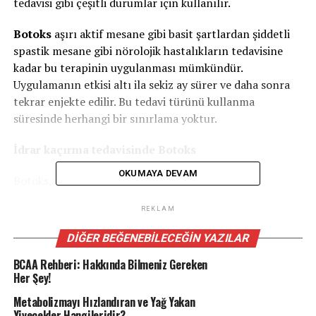
tedavisi gibi çeşitli durumlar için kullanılır.
Botoks
aşırı aktif mesane gibi basit şartlardan şiddetli
spastik mesane gibi nörolojik hastalıkların tedavisine
kadar bu terapinin uygulanması mümkündür.
Uygulamanın etkisi altı ila sekiz ay sürer ve daha sonra
tekrar enjekte edilir. Bu tedavi türünü kullanma
süresinde herhangi bir sınırlama yoktur.
İdrar kaçırma tedavisinde Botoks
OKUMAYA DEVAM
Botoks,mesane kasının kasılmalarını azaltmaya
yarayabilir.Bu mesane “spazmları” yaşı ileri kadınlarda
REKLAM
rutin aşırı aktif mesaneden kaynaklanır ve sık rastlanır.
Ayrıca nörolojik hastalık veya yaralanma nedeniyle
DIĞER BEĞENEBILECEĞIN YAZILAR
nörojenik mesaneli hastalarda daha ciddi olabilir. Mesane
BCAA Rehberi: Hakkında Bilmeniz Gereken
spastisitesi çok farklı isimlere sahiptir; aşırı aktif
Her Şey!
mesane, detrusor aşırı aktivitesi, detrüsör hiperrefleksi
ve nörojenik mesane olarak da adlandırılır.
Metabolizmayı Hızlandıran ve Yağ Yakan
Yiyecekler Hangileridir?