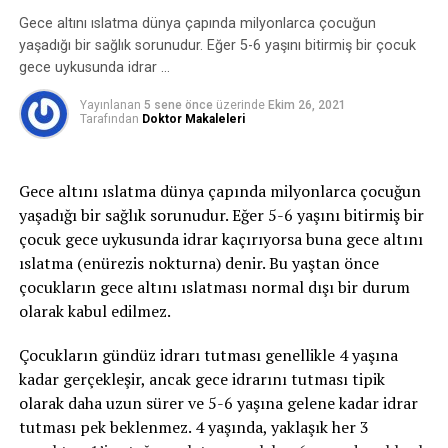
malzemelerle yapılması gerekmektedir.
oluşan idrar kaçırmayı ifade eder. Bu zorlamalar
Gece altını ıslatma dünya çapında milyonlarca çocuğun
sırasında mesane içindeki basınç artar, idrar tutmayı
yaşadığı bir sağlık sorunudur. Eğer 5-6 yaşını bitirmiş bir çocuk
sağlayan kaslar ve mekanizmalar bu basınca karşı
gece uykusunda idrar …
koyamaz ve idrar kaçırma oluşur.
Yayınlanan
5 sene önce
üzerinde
Ekim 26, 2021
Tarafından
Doktor Makaleleri
2-Sıkışma tipi idrar kaçırma:
Sıkışma tipi idrar
kaçırma ani-acil idrara çıkma ihtiyacı ile birlikte tuvalete
yetişememe veya idrarı geciktirememe durumudur ve
Gece altını ıslatma dünya çapında milyonlarca çocuğun
idrar bu esnada kaçar. İdrar kaçağı bir damla ila idrarın
yaşadığı bir sağlık sorunudur. Eğer 5-6 yaşını bitirmiş bir
tamamını kaçırma derecesinde olabilir. gece idrara
çocuk gece uykusunda idrar kaçırıyorsa buna gece altını
kalkma ihtiyacı belirgindir. Bu tip idrar kaçırma,
ıslatma (enürezis nokturna) denir. Bu yaştan önce
enfeksiyon gibi basit problemden; nörolojik bozukluk
çocukların gece altını ıslatması normal dışı bir durum
veya diyabet gibi daha ciddi durumlardan
olarak kabul edilmez.
kaynaklanabilir.
Çocukların gündüz idrarı tutması genellikle 4 yaşına
3- Taşma inkontinansı:
Tamamen boşalmayan bir
kadar gerçekleşir, ancak gece idrarını tutması tipik
mesaneden kapasite dolduktan sonra damla damla
olarak daha uzun sürer ve 5-6 yaşına gelene kadar idrar
sürekli idrar kaçırmayı ifade eder.
tutması pek beklenmez. 4 yaşında, yaklaşık her 3