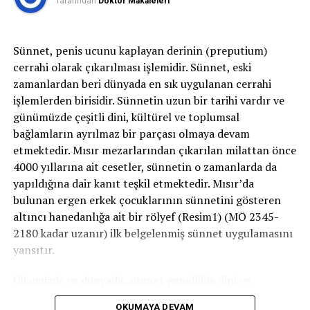
Tarafından
Doktor Makaleleri
ilacın tam etkisini göstermesi iki haftaya kadar sürebilir.
Botoks
kalıcı değildir ve mesane içinde etkisi yaklaşık altı
ila sekiz ay sürecektir.
Botoks
diğer kaslara kıyasla
Sünnet, penis ucunu kaplayan derinin (preputium)
mesanede daha uzun süren etkiye sahiptir.
cerrahi olarak çıkarılması işlemidir. Sünnet, eski
zamanlardan beri dünyada en sık uygulanan cerrahi
Botoks’un riskleri nelerdir?
işlemlerden birisidir. Sünnetin uzun bir tarihi vardır ve
günümüzde çeşitli dini, kültürel ve toplumsal
Botoks
, mesanenin doğal kasılmasının gücünü azaltmak
bağlamların ayrılmaz bir parçası olmaya devam
üzere uygulanır. Mesane spazmını bu yöntemle ortadan
etmektedir. Mısır mezarlarından çıkarılan milattan önce
kaldırır. Bunun potansiyel yan etkisi, üriner
4000 yıllarına ait cesetler, sünnetin o zamanlarda da
retansiyondur. Rezidüel idrar çok fazla sorun oluşturmaz
yapıldığına dair kanıt teşkil etmektedir. Mısır’da
ancak bu kalıntı idrar miktarı fazlaysa veya hasta
bulunan ergen erkek çocuklarının sünnetini gösteren
işeyemiyorsa kateter yerleştirilmelidir veya hasta
altıncı hanedanlığa ait bir rölyef (Resim1) (MÖ 2345-
mesanesini boşaltmak için temiz aralıklı kateterizasyon
2180 kadar uzanır) ilk belgelenmiş sünnet uygulamasını
uygulamak durumunda kalabilir.
yansıtır.
İşlem günü ve takip eden birkaç gün boyunca, botoks
Ülkemizde ve dünyada, sünnet genellikle dini ve
enjeksiyonu yapmak üzere birkaç yerde iğne ile delik
geleneksel nedenlerle uygulanır. Ancak bazı tıbbi
açıldığından, idrarda kan görülebilir.
OKUMAYA DEVAM