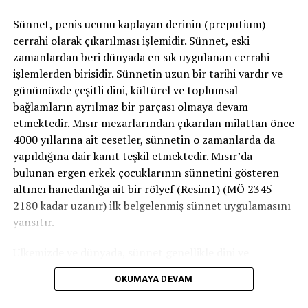
Sünnet, penis ucunu kaplayan derinin (preputium)
İLGILI KONULAR:
GÖRÜLME
RISK
cerrahi olarak çıkarılması işlemidir. Sünnet, eski
zamanlardan beri dünyada en sık uygulanan cerrahi
SIRADAKI
Prostat Kanseri
işlemlerden birisidir. Sünnetin uzun bir tarihi vardır ve
günümüzde çeşitli dini, kültürel ve toplumsal
KAÇIRMAYIN
Sünnetin Yaşı Var Mıdır?
bağlamların ayrılmaz bir parçası olmaya devam
etmektedir. Mısır mezarlarından çıkarılan milattan önce
4000 yıllarına ait cesetler, sünnetin o zamanlarda da
yapıldığına dair kanıt teşkil etmektedir. Mısır’da
bulunan ergen erkek çocuklarının sünnetini gösteren
altıncı hanedanlığa ait bir rölyef (Resim1) (MÖ 2345-
2180 kadar uzanır) ilk belgelenmiş sünnet uygulamasını
yansıtır.
Ülkemizde ve dünyada, sünnet genellikle dini ve
geleneksel nedenlerle uygulanır. Ancak bazı tıbbi
OKUMAYA DEVAM
zorunluluklar veya koruyucu amaçlarla gerçekleştirilen
sünnet işlemleri de vardır. Prosedür ayrıca kişisel hijyen