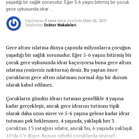
sırasında mesane içindeki basınç artar, idrar tutmayı
yaşadığı bir sağlık sorunudur. Eğer 5-6 yaşını bitirmiş bir çocuk
sağlayan kaslar ve mekanizmalar bu basınca karşı
gece uykusunda idrar …
koyamaz ve idrar kaçırma oluşur.
Yayınlanan
5 sene önce
üzerinde
Ekim 26, 2021
Tarafından
Doktor Makaleleri
2-Sıkışma tipi idrar kaçırma:
Sıkışma tipi idrar
kaçırma ani-acil idrara çıkma ihtiyacı ile birlikte tuvalete
yetişememe veya idrarı geciktirememe durumudur ve
Gece altını ıslatma dünya çapında milyonlarca çocuğun
idrar bu esnada kaçar. İdrar kaçağı bir damla ila idrarın
yaşadığı bir sağlık sorunudur. Eğer 5-6 yaşını bitirmiş bir
tamamını kaçırma derecesinde olabilir. gece idrara
çocuk gece uykusunda idrar kaçırıyorsa buna gece altını
kalkma ihtiyacı belirgindir. Bu tip idrar kaçırma,
ıslatma (enürezis nokturna) denir. Bu yaştan önce
enfeksiyon gibi basit problemden; nörolojik bozukluk
çocukların gece altını ıslatması normal dışı bir durum
veya diyabet gibi daha ciddi durumlardan
olarak kabul edilmez.
kaynaklanabilir.
Çocukların gündüz idrarı tutması genellikle 4 yaşına
3- Taşma inkontinansı:
Tamamen boşalmayan bir
kadar gerçekleşir, ancak gece idrarını tutması tipik
mesaneden kapasite dolduktan sonra damla damla
olarak daha uzun sürer ve 5-6 yaşına gelene kadar idrar
sürekli idrar kaçırmayı ifade eder.
tutması pek beklenmez. 4 yaşında, yaklaşık her 3
çocuktan 1’i yatağını ıslatır, ancak bu, 6 yaşında yaklaşık
4- Fonksiyonel inkontinans:
Fiziksel veya zihinsel bir
10’da 1’e düşer. Bunun sebebi çocuklarda sinirsel