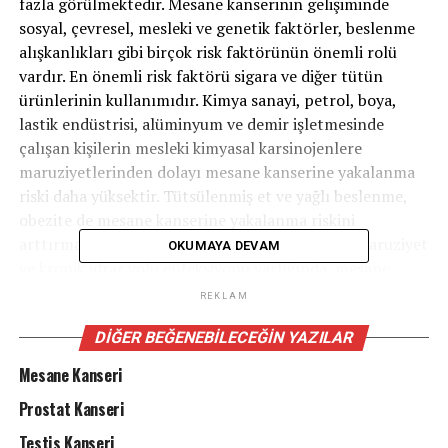
fazla görülmektedir. Mesane kanserinin gelişiminde
sosyal, çevresel, mesleki ve genetik faktörler, beslenme
alışkanlıkları gibi birçok risk faktörünün önemli rolü
vardır. En önemli risk faktörü sigara ve diğer tütün
ürünlerinin kullanımıdır. Kimya sanayi, petrol, boya,
lastik endüstrisi, alüminyum ve demir işletmesinde
çalışan kişilerin mesleki kimyasal karsinojenlere
maruziyetlerinden dolayı mesane kanserine yakalanma
riski daha yüksektir. Tütsülenmiş et ve yağlı beslenme,
obezite de mesane kanserine yakalanma riskini
arttırmaktadır. Ayrıca aile öyküsü, radyasyona maruziyet
OKUMAYA DEVAM
ve kronik idrar yolu enfeksiyonu varlığında, mesane
kanseri görülme oranı artmaktadır.
REKLAM
Hastalığın en tipik belirtisi ağrısız, kanlı-pıhtılı idrar
DIĞER BEĞENEBILECEĞIN YAZILAR
yapmadır. İdrarda yanma, zorlanma, böbrek bölgesinde
ağrı, halsizlik, kilo kaybı da görülebilmektedir. Bazen hiç
Mesane Kanseri
belirti vermeden başka nedenlerle yapılan
Prostat Kanseri
ultrasonografide tesadüfen de saptanabilir. Yüksek riskli
hastalarda tanıyı doğrulamak amacıyla ikinci TUR-B
Testis Kanseri