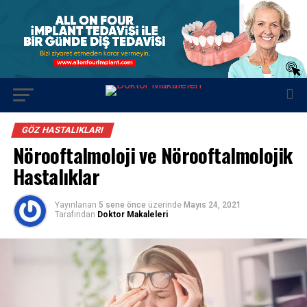
GÖZ HASTALIKLARI
Nörooftalmoloji ve Nörooftalmolojik
Hastalıklar
Yayınlanan
5 sene önce
üzerinde
Mayıs 24, 2021
Tarafından
Doktor Makaleleri