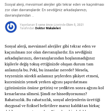
enfeksiyonların bir sonucudur. Bu durumun istisnası
Sosyal alerji, mevsimsel alerjiler gibi tekrar eden ve kaçınılması
Tiroid Orbitopati (Tiroid hastalılarına bağlı göz
konjenital bronşektaziler sayılabilir. Konjenital
zor olan davranışlardır. En sevdiğiniz arkadaşlarınızı,
hastalığı)
bronşektazilerde bronş duvarında kıkırdak gelişimi
davranışlarından …
sorunları olabilmektedir.
Pupilla Anomalileri (Göz Bebeği şekil/fonksiyon
Yayınlanan
5 sene önce
üzerinde
Ekim 5, 2021
bozuklukları)
Bronşektazinin semptomları nelerdir?
Tarafından
Doktor Makaleleri
Nörooftalmolojik hastalıklarda en sık belirtiler nelerdir?
En sık görülen semptomu balgam ve öksürüktür,
bazen kanlı balgam (hemoptizi) da olabilir.
Sosyal alerji, mevsimsel alerjiler gibi tekrar eden ve
Nörooftalmolojik hastalıklar, hastalığın etkilediği
Bronşektazisi görece yaygın olan hastalar özellikle
kaçınılması zor olan davranışlardır. En sevdiğiniz
bölgeye ve hastalarda oluşturduğu fonksiyon kaybına
kış mevsiminde enfeksiyonlardan dolayı fazla
arkadaşlarınızı, davranışlarından hoşlanmadığınız
göre değişen şikayetlere neden olurlar. Nörooftalmolojik
miktarda balgam çıkarabilirler. Bronşektazinin yeri
kişilerle değiş tokuş ettiğinizde oluşan durum tam
hastalıkların en sık belirtileri şunlardır:
ve yaygınlığı çok önemlidir. Lokalize bronşektaziler
anlamıyla bu. Peki, bu insanlar nerede? Mesela,
karinanın alt tarafındaysalar sekresyonlardan dolayı
teyzenizin sürekli anlamsız şeylerden şikâyet etmesi,
Ani görme kaybı
sık sık enfekte olabilirler. Üst loblarda olan
kuzeninizin yemek yerken ağzını şapırdatması
bronşektaziler daha çok akciğer tüberkülozu sekeli
(gözünüzün önüne getirin) ve yedikten sonra ağzını kol
Renkli görmede bozulma
olarak değerlendirilebilirler. Genelikle enfekte
kenarlarına silmesi. Şimdi ne hissediyorsunuz?
olmazlar. Pulmoner sekestrasyon denilen
Rahatsızlık. Bu rahatsızlık, sosyal alerjenlerin ürettiği
Görme alanında daralma
anomalilerde de bronşektaziler gözlenebilir. Bu
duygusal ve fiziksel belirtilere maruz kaldıktan birkaç