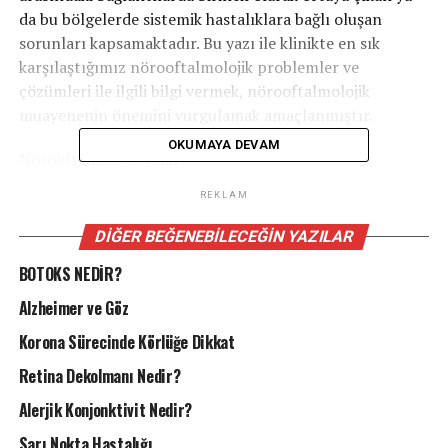
da bu bölgelerde sistemik hastalıklara bağlı oluşan
sorunları kapsamaktadır. Bu yazı ile klinikte en sık
karşılaştığımız nörooftalmolojik problemler ve
çözümleri ile ilgili bilgi vermek, nörooftalmolojik
muayenenin önemini vurgulamak amaçlanmıştır.
OKUMAYA DEVAM
Nörooftalmoloji Nedir?
REKLAM
Göz ile beyin arasındaki ilişkiyi inceleyen, görme yolları
ve sinir sisteminin ortak patolojilerini inceleyen ve
DIĞER BEĞENEBILECEĞIN YAZILAR
tedavi eden bilim dalına ‘Nörooftalmoloji’ ismi
BOTOKS NEDİR?
verilmektedir..
Alzheimer ve Göz
Görme yolları, göz küresinden başlar ve optik sinir adı
Korona Sürecinde Körlüğe Dikkat
verilen görme siniri boyunca beyin dokusuna doğru
ilerler. Her iki gözden gelen görme yolakları, oksipital
Retina Dekolmanı Nedir?
korteks (görme bölgesi) denen beyin bölgesinde
Alerjik Konjonktivit Nedir?
sonlanır. Bu yollardaki sorunlar görme fonksiyonu ya da
göz hareketlerini etkileyebilir.
Sarı Nokta Hastalığı