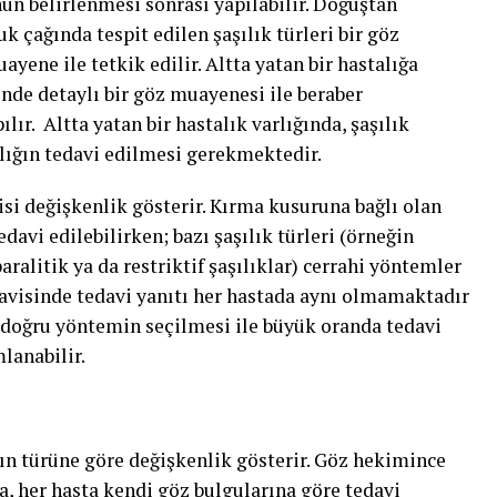
ünün belirlenmesi sonrası yapılabilir. Doğuştan
k çağında tespit edilen şaşılık türleri bir göz
yene ile tetkik edilir. Altta yatan bir hastalığa
rinde detaylı bir göz muayenesi ile beraber
ır. Altta yatan bir hastalık varlığında, şaşılık
alığın tedavi edilmesi gerekmektedir.
visi değişkenlik gösterir. Kırma kusuruna bağlı olan
edavi edilebilirken; bazı şaşılık türleri (örneğin
ralitik ya da restriktif şaşılıklar) cerrahi yöntemler
edavisinde tedavi yanıtı her hastada aynı olmamaktadır
e doğru yöntemin seçilmesi ile büyük oranda tedavi
mlanabilir.
ğın türüne göre değişkenlik gösterir. Göz hekimince
, her hasta kendi göz bulgularına göre tedavi