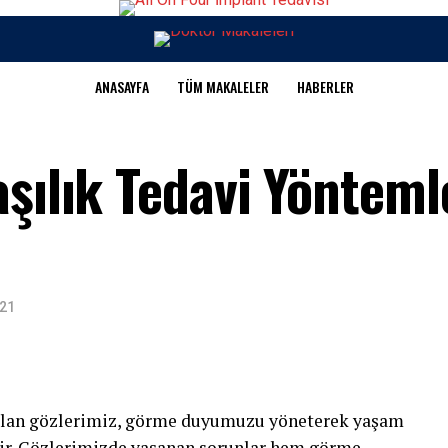
ANASAYFA
TÜM MAKALELER
HABERLER
aşılık Tedavi Yönteml
021
olan gözlerimiz, görme duyumuzu yöneterek yaşam
ir. Gözlerimizde yaşanan sorunlar hem görme