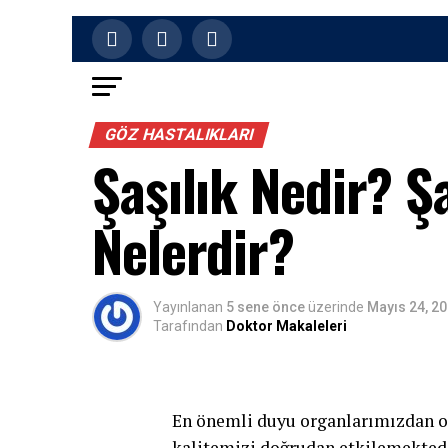
GÖZ HASTALIKLARI
Şaşılık Nedir? Ş
Nelerdir?
Yayınlanan
5 sene önce
üzerinde
Mayıs 24, 2
Tarafından
Doktor Makaleleri
En önemli duyu organlarımızdan 
kalitemizi doğrudan etkilemekted