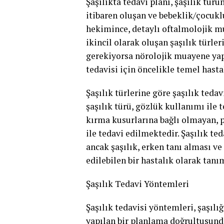
Şaşılıkta tedavi planı, şaşılık tür
itibaren oluşan ve bebeklik/çocuklu
hekimince, detaylı oftalmolojik mua
ikincil olarak oluşan şaşılık türle
gerekiyorsa nörolojik muayene yapıl
tedavisi için öncelikle temel hast
Şaşılık türlerine göre şaşılık teda
şaşılık türü, gözlük kullanımı ile t
kırma kusurlarına bağlı olmayan, pa
ile tedavi edilmektedir. Şaşılık t
ancak şaşılık, erken tanı alması v
edilebilen bir hastalık olarak tanı
Şaşılık Tedavi Yöntemleri
Şaşılık tedavisi yöntemleri, şaşılı
yapılan bir planlama doğrultusunda