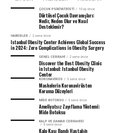
ÇOCUK PSIKIYATRISTI
10 ay önce
Dürtüsel Çocuk Davranışları:
Nedir, Neden Olur ve Nasıl
Desteklenir?
HABERLER
2 sene önce
Istanbul Obesity Center Achieves Global Success
in 2024: Zero Complications in Obesity Surgery
GENEL CERRAHI
2 sene önce
Discover the Best Obesity Clinic
in Istanbul: Istanbul Obesity
Center
KORONAVIRÜS
5 sene önce
Maskelerin Koronavirüsten
Koruma Düzeyleri
MIDE BOTOKSU
5 sene önce
Ameliyatsız Zayıflama Yöntemi:
Mide Botoksu
KALP VE DAMAR CERRAHISI
5 sene önce
Kalp Kası Bandı Hastalığı