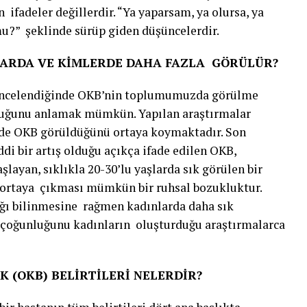
 ifadeler değillerdir. “Ya yaparsam, ya olursa, ya
u?” şeklinde sürüp giden düşüncelerdir.
ŞLARDA VE KİMLERDE DAHA FAZLA GÖRÜLÜR?
r incelendiğinde OKB’nin toplumumuzda görülme
lduğunu anlamak mümkün. Yapılan araştırmalar
de OKB görüldüğünü ortaya koymaktadır. Son
i bir artış olduğu açıkça ifade edilen OKB,
ayan, sıklıkla 20-30’lu yaşlarda sık görülen bir
ortaya çıkması mümkün bir ruhsal bozukluktur.
ığı bilinmesine rağmen kadınlarda daha sık
çoğunluğunu kadınların oluşturduğu araştırmalarca
K (OKB) BELİRTİLERİ NELERDİR?