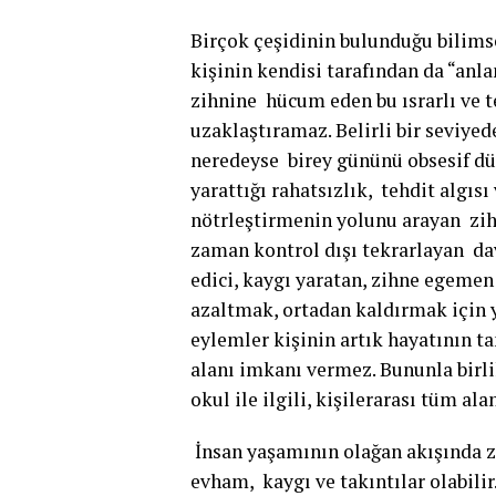
Birçok çeşidinin bulunduğu bilims
kişinin kendisi tarafından da “anl
zihnine hücum eden bu ısrarlı ve t
uzaklaştıramaz. Belirli bir seviyed
neredeyse birey gününü obsesif dü
yarattığı rahatsızlık, tehdit algıs
nötrleştirmenin yolunu arayan zihi
zaman kontrol dışı tekrarlayan davr
edici, kaygı yaratan, zihne egemen 
azaltmak, ortadan kaldırmak için y
eylemler kişinin artık hayatının t
alanı imkanı vermez. Bununla birlik
okul ile ilgili, kişilerarası tüm a
İnsan yaşamının olağan akışında 
evham, kaygı ve takıntılar olabilir