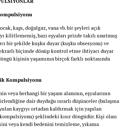
MPULSİYONLAR
 Kompulsiyonu
ocak, kapı, doğalgaz, vana vb. bir şeyleri açık
ı kilitlememiş, bazı eşyaları prizde takılı unutmuş
rcı bir şekilde kuşku duyar (kuşku obsesyonu) ve
tekrarlı biçimde dönüp kontrol etme ihtiyacı duyar
döngü kişinin yaşamının birçok farklı noktasında
lik Kompulsiyonu
inin veya herhangi bir yaşam alanının, eşyalarının
kirlendiğine dair duyduğu ısrarlı düşünceler (bulaşma
yulan kaygıyı ortadan kaldırmak için yapılan
 kompulsiyonu) şeklindeki kısır döngüdür. Kişi olası
esini veya kendi bedenini temizleme, yıkama