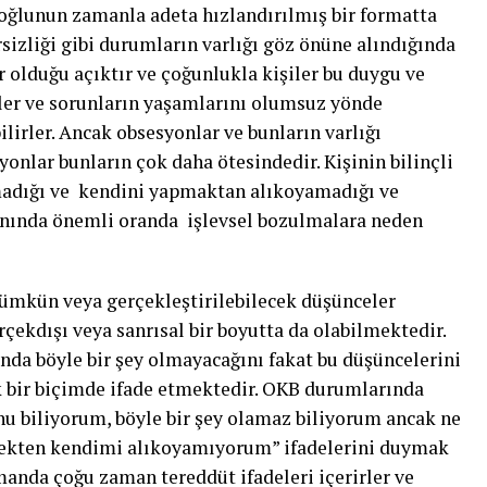
noğlunun zamanla adeta hızlandırılmış bir formatta
rsizliği gibi durumların varlığı göz önüne alındığında
 olduğu açıktır ve çoğunlukla kişiler bu duygu ve
ler ve sorunların yaşamlarını olumsuz yönde
irler. Ancak obsesyonlar ve bunların varlığı
onlar bunların çok daha ötesindedir. Kişinin bilinçli
madığı ve kendini yapmaktan alıkoyamadığı ve
anında önemli oranda işlevsel bozulmalara neden
ümkün veya gerçekleştirilebilecek düşünceler
çekdışı veya sanrısal bir boyutta da olabilmektedir.
ında böyle bir şey olmayacağını fakat bu düşüncelerini
 bir biçimde ifade etmektedir. OKB durumlarında
nu biliyorum, böyle bir şey olamaz biliyorum ancak ne
kten kendimi alıkoyamıyorum” ifadelerini duymak
nda çoğu zaman tereddüt ifadeleri içerirler ve