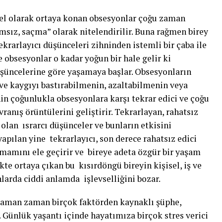
el olarak ortaya konan obsesyonlar çoğu zaman
amsız, saçma” olarak nitelendirilir. Buna rağmen birey
ekrarlayıcı düşünceleri zihninden istemli bir çaba ile
e obsesyonlar o kadar yoğun bir hale gelir ki
şüncelerine göre yaşamaya başlar. Obsesyonların
ı ve kaygıyı bastırabilmenin, azaltabilmenin veya
n çoğunlukla obsesyonlara karşı tekrar edici ve çoğu
anış örüntülerini geliştirir. Tekrarlayan, rahatsız
olan ısrarcı düşünceler ve bunların etkisini
apılan yine tekrarlayıcı, son derece rahatsız edici
amamını ele geçirir ve bireye adeta özgür bir yaşam
te ortaya çıkan bu kısırdöngü bireyin kişisel, iş ve
lanlarda ciddi anlamda işlevselliğini bozar.
zaman zaman birçok faktörden kaynaklı şüphe,
. Günlük yaşantı içinde hayatımıza birçok stres verici