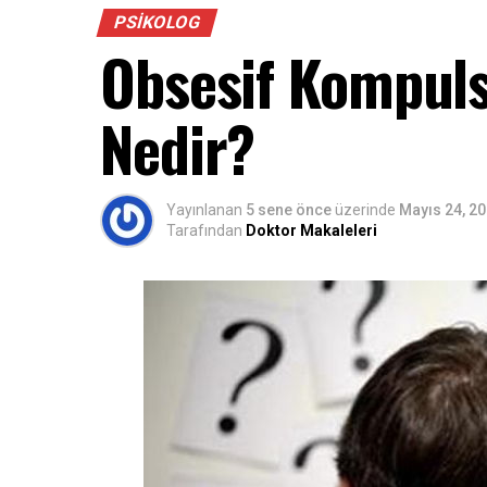
PSIKOLOG
Obsesif Kompuls
Nedir?
Yayınlanan
5 sene önce
üzerinde
Mayıs 24, 2
Tarafından
Doktor Makaleleri