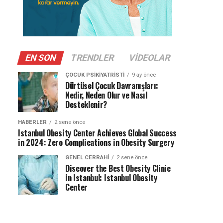
EN SON
TRENDLER
VIDEOLAR
ÇOCUK PSIKIYATRISTI
9 ay önce
Dürtüsel Çocuk Davranışları:
Nedir, Neden Olur ve Nasıl
Desteklenir?
HABERLER
2 sene önce
Istanbul Obesity Center Achieves Global Success
in 2024: Zero Complications in Obesity Surgery
GENEL CERRAHI
2 sene önce
Discover the Best Obesity Clinic
in Istanbul: Istanbul Obesity
Center