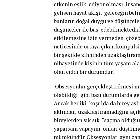
etkenin eşlik ediyor olması, insa
gelişen hayat akışı, geleceğin beli
bunların doğal duygu ve düşünceler
düşünceler ile baş edebilmektedir
etkilemesine izin vermeden çözebil
neticesinde ortaya çıkan kompulsiy
bir şekilde zihninden uzaklaştıra
nihayetinde kişinin tüm yaşam al
olan ciddi bir durumdur.
Obsesyonlar gerçekleştirilmesi m
olabildiği gibi bazı durumlarda ger
Ancak her iki koşulda da birey asl
aklından uzaklaştıramadığını açık
bireylerden sık sık “saçma olduğu
yaparsam yapayım onları düşünme
mümkündür. Obsesyonlar aynı zama