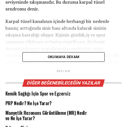
seviyesinde sıkışmasıdır. Bu duruma karpal tünel
sendromu denir.
Karpal tünel kanalının içinde herhangi bir nedenle
basınç arttığında sinir bası altında kalarak sinirin
sıkışma hastalığı oluşur. Kişinin günlük,iş ve spor
yaşamını etkileyen ve hatta engelleyen, ilerlemiş
durumlarda gece uyandırmaları nedeniyle uyku
bozukluğu ve elin kullanımını zorlaştıran can sıkıcı bir
OKUMAYA DEVAM
sorun oluşturur. Ortopedi pratiğinde çok sık rastlanan
bir durumdur ve halk arasında sinir sıkışması olarak
REKLAM
bilinir.
DIĞER BEĞENEBILECEĞIN YAZILAR
Nedenleri nedir?
Kemik Sağlığı İçin Spor ve Egzersiz
Karpal tünel sendromu için hazırlayıcı faktör olarak
PRP Nedir? Ne İşe Yarar?
birçok sebep vardır.
Manyetik Rezonans Görüntüleme (MR) Nedir
ve Ne İşe Yarar?
İç veya dışsal bir nedenle kanal içi basıncı artıran
herhangi bir sorun sinirin sıkışmasına neden olabilir. Bu