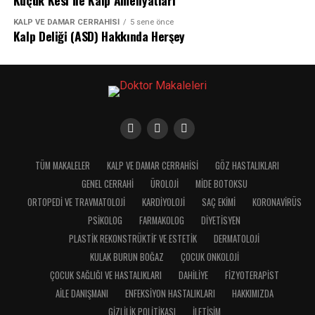
Küçük Kesi İle Kalp Ameliyatları
KALP VE DAMAR CERRAHISI
5 sene önce
Kalp Deliği (ASD) Hakkında Herşey
TÜM MAKALELER
KALP VE DAMAR CERRAHISI
GÖZ HASTALIKLARI
GENEL CERRAHI
ÜROLOJI
MIDE BOTOKSU
ORTOPEDI VE TRAVMATOLOJI
KARDIYOLOJI
SAÇ EKIMI
KORONAVIRÜS
PSIKOLOG
FARMAKOLOG
DIYETISYEN
PLASTIK REKONSTRÜKTIF VE ESTETIK
DERMATOLOJI
KULAK BURUN BOĞAZ
ÇOCUK ONKOLOJI
ÇOCUK SAĞLIĞI VE HASTALIKLARI
DAHILIYE
FIZYOTERAPIST
AILE DANIŞMANI
ENFEKSIYON HASTALIKLARI
HAKKIMIZDA
GIZLILIK POLITIKASI
İLETIŞIM