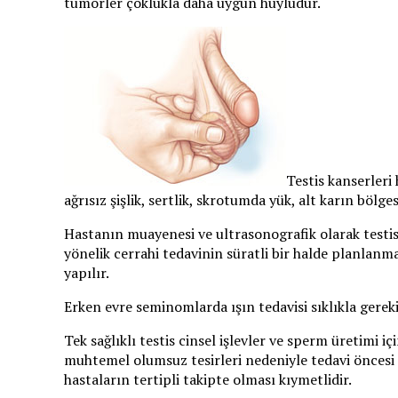
tümörler çoklukla daha uygun huyludur.
Testis kanserleri
ağrısız şişlik, sertlik, skrotumda yük, alt karın bölg
Hastanın muayenesi ve ultrasonografik olarak testis
yönelik cerrahi tedavinin süratli bir halde planlanm
yapılır.
Erken evre seminomlarda ışın tedavisi sıklıkla gerek
Tek sağlıklı testis cinsel işlevler ve sperm üretimi i
muhtemel olumsuz tesirleri nedeniyle tedavi öncesi
hastaların tertipli takipte olması kıymetlidir.