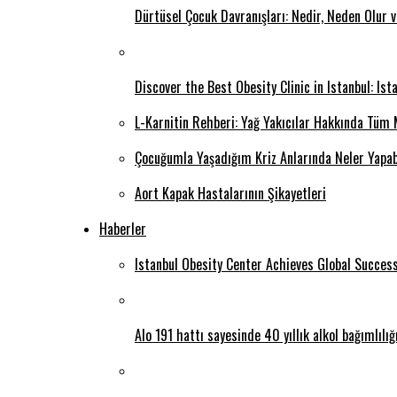
Dürtüsel Çocuk Davranışları: Nedir, Neden Olur 
Discover the Best Obesity Clinic in Istanbul: Is
L-Karnitin Rehberi: Yağ Yakıcılar Hakkında Tüm 
Çocuğumla Yaşadığım Kriz Anlarında Neler Yapab
Aort Kapak Hastalarının Şikayetleri
Haberler
Istanbul Obesity Center Achieves Global Succes
Alo 191 hattı sayesinde 40 yıllık alkol bağımlılı