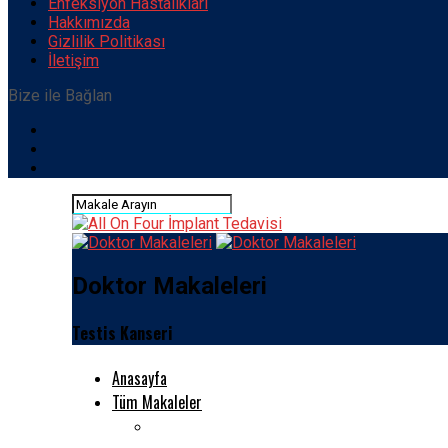
Enfeksiyon Hastalıkları
Hakkımızda
Gizlilik Politikası
İletişim
Bize ile Bağlan
Doktor Makaleleri
Testis Kanseri
Anasayfa
Tüm Makaleler