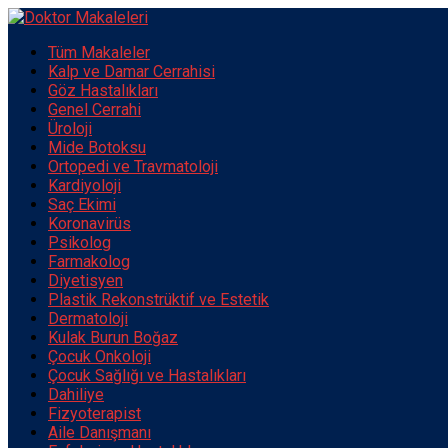
Tüm Makaleler
Kalp ve Damar Cerrahisi
Göz Hastalıkları
Genel Cerrahi
Üroloji
Mide Botoksu
Ortopedi ve Travmatoloji
Kardiyoloji
Saç Ekimi
Koronavirüs
Psikolog
Farmakolog
Diyetisyen
Plastik Rekonstrüktif ve Estetik
Dermatoloji
Kulak Burun Boğaz
Çocuk Onkoloji
Çocuk Sağlığı ve Hastalıkları
Dahiliye
Fizyoterapist
Aile Danışmanı