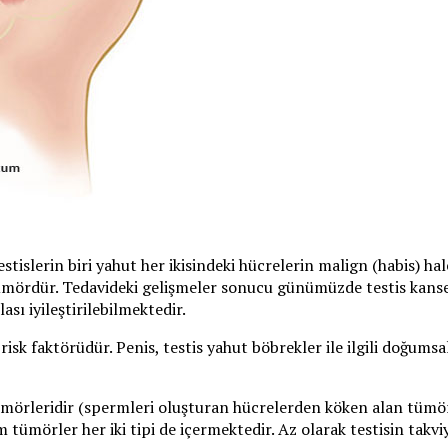
tislerin biri yahut her ikisindeki hücrelerin malign (habis) ha
 tümördür. Tedavideki gelişmeler sonucu günümüzde testis kanse
sı iyileştirilebilmektedir.
 risk faktörüdür. Penis, testis yahut böbrekler ile ilgili doğums
örleridir (spermleri oluşturan hücrelerden köken alan tümörl
 tümörler her iki tipi de içermektedir. Az olarak testisin takv