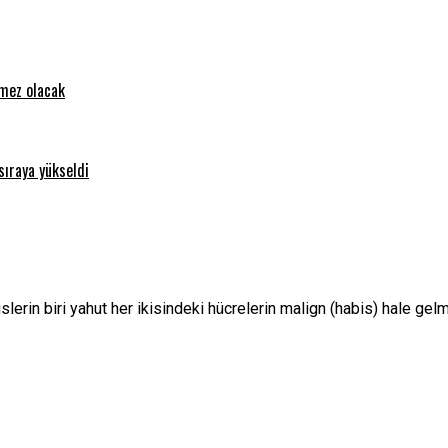
emez olacak
sıraya yükseldi
slerin biri yahut her ikisindeki hücrelerin malign (habis) hale g