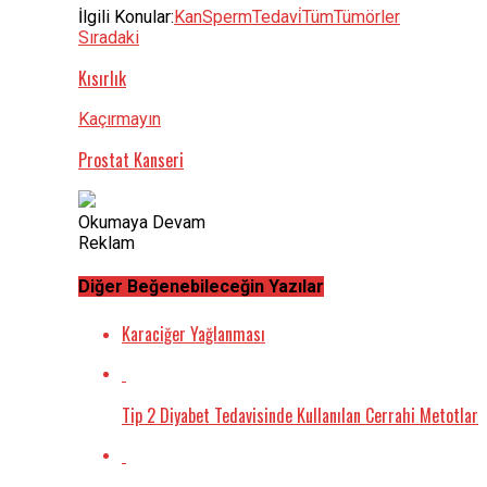
İlgili Konular:
Kan
Sperm
Tedavi̇
Tüm
Tümörler
Sıradaki
Kısırlık
Kaçırmayın
Prostat Kanseri
Okumaya Devam
Reklam
Diğer Beğenebileceğin Yazılar
Karaciğer Yağlanması
Tip 2 Diyabet Tedavisinde Kullanılan Cerrahi Metotlar