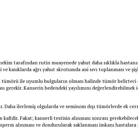
 hekim tarafından rutin muayenede yahut daha sıklıkla hastanın 
esi ve kasıklarda ağrı yahut skrotumda ani sıvı toplanması ve şiş
 tümörü ile uyumlu bulguların olması halinde tümör belirteci o
ası gerekir. Kanserin bedendeki yayılımını değerlendirebilmek 
ir. Daha ilerlemiş olgularda ve seminom dışı tümörlerde ek cerr
çin kafidir. Fakat; kanserli testisin alınması sonrası gerekebile
 sperm alınması ve dondurularak saklanması imkanı hastalara s