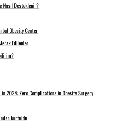
ve Nasıl Desteklenir?
tanbul Obesity Center
Merak Edilenler
ilirim?
s in 2024: Zero Complications in Obesity Surgery
ğından kurtuldu