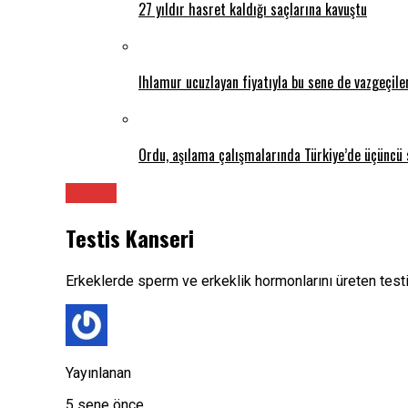
27 yıldır hasret kaldığı saçlarına kavuştu
Ihlamur ucuzlayan fiyatıyla bu sene de vazgeçil
Ordu, aşılama çalışmalarında Türkiye’de üçüncü 
Üroloji
Testis Kanseri
Erkeklerde sperm ve erkeklik hormonlarını üreten testi
Yayınlanan
5 sene önce