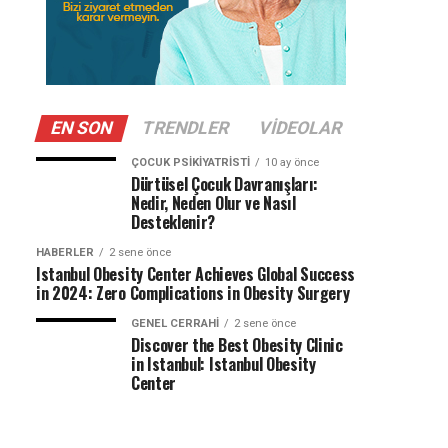
EN SON
TRENDLER
VIDEOLAR
ÇOCUK PSIKIYATRISTI
10 ay önce
Dürtüsel Çocuk Davranışları:
Nedir, Neden Olur ve Nasıl
Desteklenir?
HABERLER
2 sene önce
Istanbul Obesity Center Achieves Global Success
in 2024: Zero Complications in Obesity Surgery
GENEL CERRAHI
2 sene önce
Discover the Best Obesity Clinic
in Istanbul: Istanbul Obesity
Center