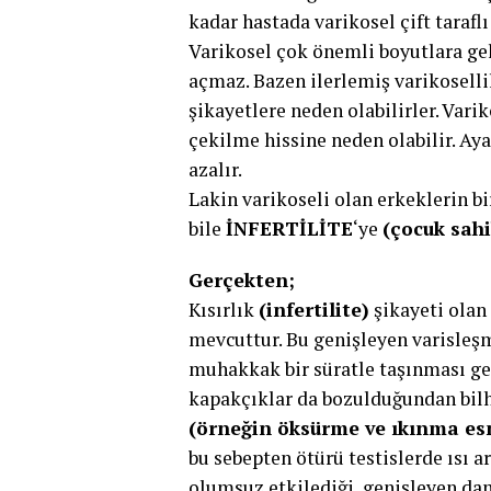
kadar hastada varikosel çift tarafl
Varikosel çok önemli boyutlara gel
açmaz. Bazen ilerlemiş varikoselli
şikayetlere neden olabilirler. Vari
çekilme hissine neden olabilir. Ay
azalır.
Lakin varikoseli olan erkeklerin bi
bile
İNFERTİLİTE
‘ye
(çocuk sah
Gerçekten;
Kısırlık
(infertilite)
şikayeti olan 
mevcuttur. Bu genişleyen varisleş
muhakkak bir süratle taşınması ge
kapakçıklar da bozulduğundan bilha
(örneğin öksürme ve ıkınma es
bu sebepten ötürü testislerde ısı 
olumsuz etkilediği, genişleyen da