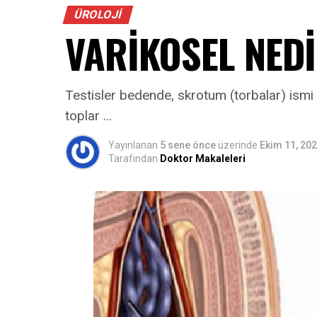
ÜROLOJI
VARİKOSEL NED
Testisler bedende, skrotum (torbalar) ismi 
toplar …
Yayınlanan
5 sene önce
üzerinde
Ekim 11, 20
Tarafından
Doktor Makaleleri