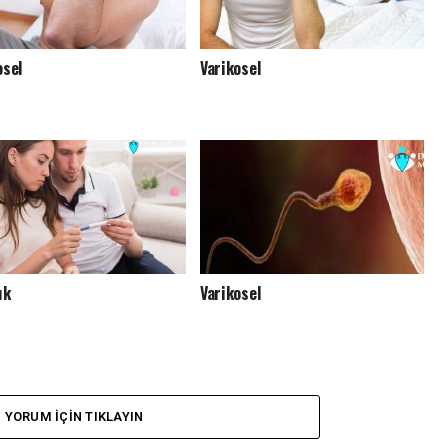
osel
Varikosel
ık
Varikosel
YORUM İÇIN TIKLAYIN