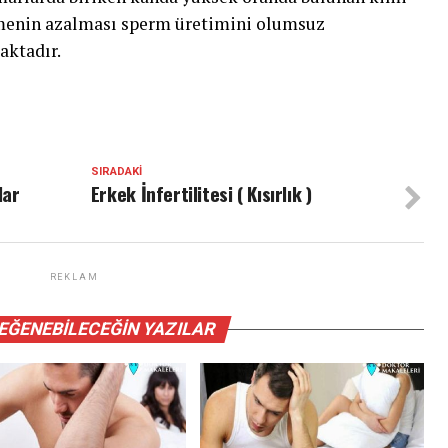
nmenin azalması sperm üretimini olumsuz
aktadır.
SIRADAKI
lar
Erkek İnfertilitesi ( Kısırlık )
REKLAM
BEĞENEBILECEĞIN YAZILAR