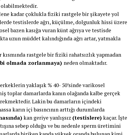
ı olabilmektedir.
ene kadar çoklukla fiziki rastgele bir şikayete yol
lerde testislerde ağrı, küçülme, dolgunluk hissi üzere
kosel bazen kasığa vuran künt ağrıya ve testisde
akta uzun müddet kalındığında ağrı artar, yatmakla
r kısmında rastgele bir fiziki rahatsızlık yapmadan
ibi olmada zorlanmaya)
neden olmaktadır.
erkeklerin yaklaşık % 40- 50’sinde varikosel
miş toplar damarlarda kanın olağanda kalbe gerçek
rekmektedir. Lakin bu damarların içindeki
ssa karın içi basıncının arttığı durumlarda
nasında)
kan geriye yanlışsız
(testislere)
kaçar. İşte
artışına sebep olduğu ve bu nedenle sperm üretimini
marlarda biriken kanda yüksek oranda bulunan kimi