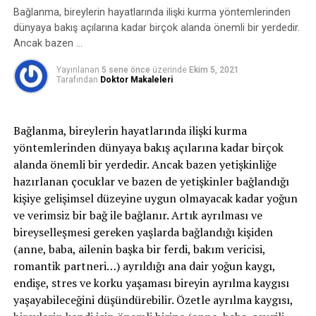
güzelliğine ve bedenine yapılan vurgu ile günümüz
Bağlanma, bireylerin hayatlarında ilişki kurma yöntemlerinden
Kendi değerini koşullara ya da kişilere bağlama.
medyasında görülen kadının sunumu arasında büyük
dünyaya bakış açılarına kadar birçok alanda önemli bir yerdedir.
benzerlikler göründüğüne dikkat çekiyor. Teknolojik
Ancak bazen …
Seni mutlu eden şeyleri artırmaya çalış.
koşulların değişimi ve gelişimi, tarihsel süreçler ile
Bazen insanlar kendilerini değersiz hissettikçe
Yayınlanan
5 sene önce
üzerinde
Ekim 5, 2021
birlikte erkek bedeninin de artık bu yoruma ve vurguya
Tarafından
Doktor Makaleleri
karşısındakilere de değersiz hissettirerek iyi
dahil edildiğini söyleyen Psk. Yılmaz, günümüzde
hissetmeye çalışır. Başkalarının sana yüklediği
bedensel güzelliğin, herkes için belki de tarih
olumsuz duyguları içselleştirmek zorunda
dönemlerinin hiçbirinde olmadığı kadar dikkat edilen,
Bağlanma, bireylerin hayatlarında ilişki kurma
değilsin.
ilgilenilen ve sahip olmak için çaba gösterilen bir özellik
yöntemlerinden dünyaya bakış açılarına kadar birçok
olduğunun altını çiziyor.
alanda önemli bir yerdedir. Ancak bazen yetişkinliğe
Özdeğer algının seni zorladığını ve yaşamını yeterince
hazırlanan çocuklar ve bazen de yetişkinler bağlandığı
sahiplenemediğini fark ediyorsan bu konuda uzman
Güzellik dayatmasının dışında kalmak kişiyi
kişiye gelişimsel düzeyine uygun olmayacak kadar yoğun
desteği alarak daha doyumlu ve anlamlı bir hayat
güvensiz kılıyor
ve verimsiz bir bağ ile bağlanır. Artık ayrılması ve
yaşamayı seçebilirsin;)
bireyselleşmesi gereken yaşlarda bağlandığı kişiden
Güzel görünüme verilen önemle birlikte birçok kişi
Yaşamına sahip çıkabilmen dileğiyle…
(anne, baba, ailenin başka bir ferdi, bakım vericisi,
çekici, beğenilir ve tercih edilebilir olma arzusuyla daha
romantik partneri…) ayrıldığı ana dair yoğun kaygı,
güzel görünebilmek için yoğun ve çaba içine giriyor.
endişe, stres ve korku yaşaması bireyin ayrılma kaygısı
Estetik ve güzellik ihtiyacı, kişinin güzelliğinin tadını
yaşayabileceğini düşündürebilir. Özetle ayrılma kaygısı,
İLGILI KONULAR:
PSIKOLOG
PSIKOLOJI
çıkarma ve güzelliğe teşvik arzusunu ifade ediyor. En son