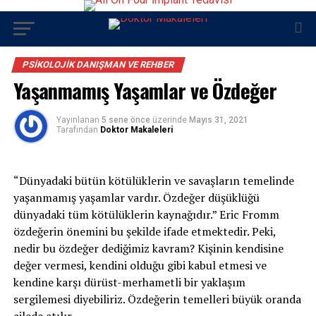
PSIKOLOJIK DANIŞMAN VE REHBER
Yaşanmamış Yaşamlar ve Özdeğer
Yayınlanan
5 sene önce
üzerinde
Mayıs 31, 2021
Tarafından
Doktor Makaleleri
“Dünyadaki bütün kötülüklerin ve savaşların temelinde
yaşanmamış yaşamlar vardır. Özdeğer düşüklüğü
dünyadaki tüm kötülüklerin kaynağıdır.” Eric Fromm
özdeğerin önemini bu şekilde ifade etmektedir. Peki,
nedir bu özdeğer dediğimiz kavram? Kişinin kendisine
değer vermesi, kendini olduğu gibi kabul etmesi ve
kendine karşı dürüst-merhametli bir yaklaşım
sergilemesi diyebiliriz. Özdeğerin temelleri büyük oranda