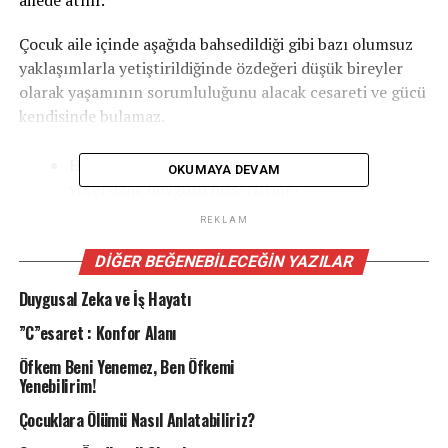
ailede atılır.
Çocuk aile içinde aşağıda bahsedildiği gibi bazı olumsuz
yaklaşımlarla yetiştirildiğinde özdeğeri düşük bireyler
olarak yaşamının sorumluluğunu alacak cesareti ve gücü
kendisinde bulamaz.
Hiçbir şeyi doğru düzgün yapamıyorsun! (
OKUMAYA DEVAM
yetersizlik duygusu hissettirme)
Kardeşin senden daha çalışkan. ( kıyaslama)
REKLAM
Utandırma, suçlama, aşağılama
DIĞER BEĞENEBILECEĞIN YAZILAR
Aşırı kontrol etme veya serbest bırakma
Duygusal Zeka ve İş Hayatı
İhmal, istismar
”C”esaret : Konfor Alanı
Tutarsız kurallar koyma
Öfkem Beni Yenemez, Ben Öfkemi
Yenebilirim!
Tehdit, korkutma, yıldırma, şiddet…
Çocuklara Ölümü Nasıl Anlatabiliriz?
Özdeğer neden bu kadar önemlidir diye soracak olursak: