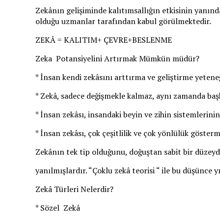
Zekânın gelişiminde kalıtımsallığın etkisinin yanınd
olduğu uzmanlar tarafından kabul görülmektedir.
ZEKÂ = KALITIM+ ÇEVRE+BESLENME
Zeka Potansiyelini Artırmak Mümkün müdür?
* İnsan kendi zekâsını arttırma ve geliştirme yeteneğ
* Zekâ, sadece değişmekle kalmaz, aynı zamanda başka
* İnsan zekâsı, insandaki beyin ve zihin sistemlerini
* İnsan zekâsı, çok çeşitlilik ve çok yönlülük göste
Zekânın tek tip olduğunu, doğuştan sabit bir düzeyd
yanılmışlardır. “Çoklu zekâ teorisi “ ile bu düşünce yı
Zekâ Türleri Nelerdir?
* Sözel Zekâ