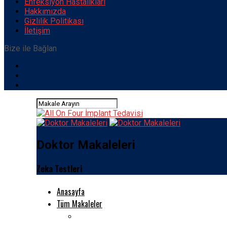
Enfeksiyon Hastalıkları
Hakkımızda
Gizlilik Politikası
İletişim
Bize ile Bağlan
Doktor Makaleleri
Zeka Testleri
Anasayfa
Tüm Makaleler