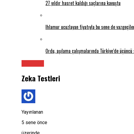
27 yıldır hasret kaldığı saçlarına kavuştu
Ihlamur ucuzlayan fiyatıyla bu sene de vazgeçil
Ordu, aşılama çalışmalarında Türkiye’de üçüncü 
Psikolog
Zeka Testleri
Yayınlanan
5 sene önce
üzerinde