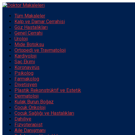
Tüm Makaleler
Kalp ve Damar Cerrahisi
Göz Hastalıkları
Genel Cerrahi
Üroloji
Mide Botoksu
Ortopedi ve Travmatoloji
Kardiyoloji
Saç Ekimi
Koronavirüs
Psikolog
Farmakolog
Diyetisyen
Plastik Rekonstrüktif ve Estetik
Dermatoloji
Kulak Burun Boğaz
Çocuk Onkoloji
Çocuk Sağlığı ve Hastalıkları
Dahiliye
Fizyoterapist
Aile Danışmanı