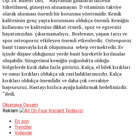
Op. Dr. Bülent Diri, “ Hayvansal gıdaların düzenli
tüketilmesi, güneşten alınamayan D vitaminin takviye
olarak alınması önemli bir korunma yöntemidir. Kemik
kalitesinin genç yaşta korunması oldukça önemli. Kemiğin
kullanımı ve kalitesine dikkat etmeli , spor ve egzersizi
hayatımızdan çıkarmamalıyız. Beslenme, yaşam tarzı ve
spor osteoporoz etkileyen önemli etkenlerdir. Osteoporoz
basit tramvayla kırık oluşumuna sebep vermektedir. Ev
içinde düşme olduğunuz yerde basit hareketle kırılmalar
oluşabilir. Süngerimsi kemiğin yoğunlukta olduğu
bölgelerde kırık daha fazla görürüz. Kalça, el bilek kırıkları
ve omur kırıkları oldukça sık rastladıklarımızdır. Kalça
kırıkları oldukça önemlidir ve daha çok cerrahiye
başvururuz. Hastayı hızlıca ayağa kaldırmak hedefimizdir.
“dedi.
Okumaya Devam
Reklam
En son
Trendler
Videolar