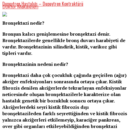
Dupuytren Hastalığı – Dupuytren Kontraktürü
Doktor Makaleleri
Bronşektazi nedir?
Bronşun kalıcı genişlemesine bronşektazi denir.
Bronşektazilerde genellikle bronş duvarı harabiyeti de
vardır. Bronşektazinin silindirik, kistik, varikoz gibi
tipleri vardır.
Bronşektazinin nedeni nedir?
Bronşektazi daha çok çocukluk çağında geçirilen (ağır)
akciğer enfeksiyonları sonrasında ortaya çıkar. Kistik
fibrozis denilen akciğerlerde tekrarlayan enfeksiyonlar
neticesinde oluşan bronşektazilerle karakterize olan
hastalık genetik bir bozukluk sonucu ortaya çıkar.
Akciğerlerdeki seyri kistik fibrozis dışı
bronşektazileden farklı seyrettiğinden ve kistik fibrozis
yalnızca akciğerleri etkilemeyip, karaciğer pankreas,
over gibi organları etkileyebildiğinden bronşektazi