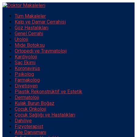
Tüm Makaleler
Kalp ve Damar Cerrahisi
Göz Hastalıkları
Genel Cerrahi
Üroloji
Mide Botoksu
Ortopedi ve Travmatoloji
Kardiyoloji
Saç Ekimi
Koronavirüs
Psikolog
Farmakolog
Diyetisyen
Plastik Rekonstrüktif ve Estetik
Dermatoloji
Kulak Burun Boğaz
Çocuk Onkoloji
Çocuk Sağlığı ve Hastalıkları
Dahiliye
Fizyoterapist
Aile Danışmanı