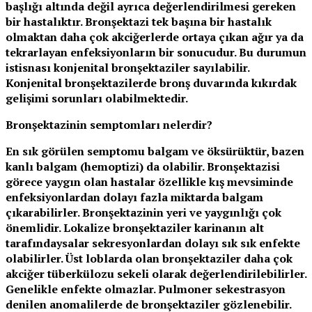
başlığı altında değil ayrıca değerlendirilmesi gereken
bir hastalıktır. Bronşektazi tek başına bir hastalık
olmaktan daha çok akciğerlerde ortaya çıkan ağır ya da
tekrarlayan enfeksiyonların bir sonucudur. Bu durumun
istisnası konjenital bronşektaziler sayılabilir.
Konjenital bronşektazilerde bronş duvarında kıkırdak
gelişimi sorunları olabilmektedir.
Bronşektazinin semptomları nelerdir?
En sık görülen semptomu balgam ve öksürüktür, bazen
kanlı balgam (hemoptizi) da olabilir. Bronşektazisi
görece yaygın olan hastalar özellikle kış mevsiminde
enfeksiyonlardan dolayı fazla miktarda balgam
çıkarabilirler. Bronşektazinin yeri ve yaygınlığı çok
önemlidir. Lokalize bronşektaziler karinanın alt
tarafındaysalar sekresyonlardan dolayı sık sık enfekte
olabilirler. Üst loblarda olan bronşektaziler daha çok
akciğer tüberkülozu sekeli olarak değerlendirilebilirler.
Genelikle enfekte olmazlar. Pulmoner sekestrasyon
denilen anomalilerde de bronşektaziler gözlenebilir.