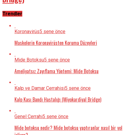
Trendler
Koronavirüs
5 sene önce
Maskelerin Koronavirüsten Koruma Düzeyleri
Mide Botoksu
5 sene önce
Ameliyatsız Zayıflama Yöntemi: Mide Botoksu
Kalp ve Damar Cerrahisi
5 sene önce
Kalp Kası Bandı Hastalığı (Miyokardiyal Bridge)
Genel Cerrahi
5 sene önce
Mide botoksu nedir? Mide botoksu yaptıranlar nasıl bir yol