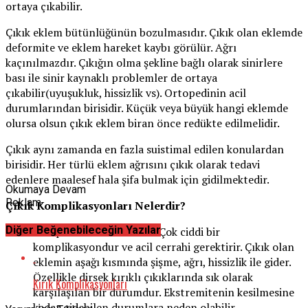
ortaya çıkabilir.
Çıkık eklem bütünlüğünün bozulmasıdır. Çıkık olan eklemde
deformite ve eklem hareket kaybı görülür. Ağrı
kaçınılmazdır. Çıkığın olma şekline bağlı olarak sinirlere
bası ile sinir kaynaklı problemler de ortaya
çıkabilir(uyuşukluk, hissizlik vs). Ortopedinin acil
durumlarından birisidir. Küçük veya büyük hangi eklemde
olursa olsun çıkık eklem biran önce redükte edilmelidir.
Çıkık aynı zamanda en fazla suistimal edilen konulardan
birisidir. Her türlü eklem ağrısını çıkık olarak tedavi
edenlere maalesef hala şifa bulmak için gidilmektedir.
Okumaya Devam
Reklam
Çıkık Komplikasyonları Nelerdir?
Diğer Beğenebileceğin Yazılar
Kompartman sendromu: Çok ciddi bir
komplikasyondur ve acil cerrahi gerektirir. Çıkık olan
eklemin aşağı kısmında şişme, ağrı, hissizlik ile gider.
Özellikle dirsek kırıklı çıkıklarında sık olarak
Kırık Komplikasyonları
karşılaşılan bir durumdur. Ekstremitenin kesilmesine
kadar gidebilen durumlara neden olabilir.