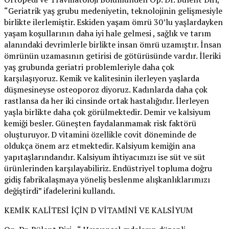
“Geriatrik yaş grubu medeniyetin, teknolojinin gelişmesiyle
birlikte ilerlemiştir. Eskiden yaşam ömrü 30’lu yaşlardayken
yaşam koşullarının daha iyi hale gelmesi , sağlık ve tarım
alanındaki devrimlerle birlikte insan ömrü uzamıştır. İnsan
ömrünün uzamasının getirisi de götürüsünde vardır. İleriki
yaş grubunda geriatri problemleriyle daha çok
karşılaşıyoruz. Kemik ve kalitesinin ilerleyen yaşlarda
düşmesineyse osteoporoz diyoruz. Kadınlarda daha çok
rastlansa da her iki cinsinde ortak hastalığıdır. İlerleyen
yaşla birlikte daha çok görülmektedir. Demir ve kalsiyum
kemiği besler. Güneşten faydalanmamak risk faktörü
oluşturuyor. D vitamini özellikle covit döneminde de
oldukça önem arz etmektedir. Kalsiyum kemiğin ana
yapıtaşlarındandır. Kalsiyum ihtiyacımızı ise süt ve süt
ürünlerinden karşılayabiliriz. Endüstriyel topluma doğru
gidiş fabrikalaşmaya yöneliş beslenme alışkanlıklarımızı
değiştirdi” ifadelerini kullandı.
KEMİK KALİTESİ İÇİN D VİTAMİNİ VE KALSİYUM