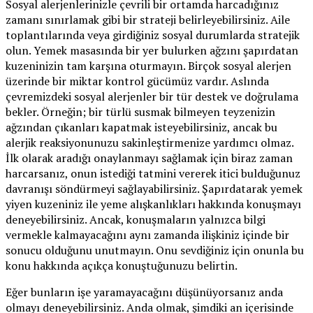
Sosyal alerjenlerinizle çevrili bir ortamda harcadığınız
zamanı sınırlamak gibi bir strateji belirleyebilirsiniz. Aile
toplantılarında veya girdiğiniz sosyal durumlarda stratejik
olun. Yemek masasında bir yer bulurken ağzını şapırdatan
kuzeninizin tam karşına oturmayın. Birçok sosyal alerjen
üzerinde bir miktar kontrol gücümüz vardır. Aslında
çevremizdeki sosyal alerjenler bir tür destek ve doğrulama
bekler. Örneğin; bir türlü susmak bilmeyen teyzenizin
ağzından çıkanları kapatmak isteyebilirsiniz, ancak bu
alerjik reaksiyonunuzu sakinleştirmenize yardımcı olmaz.
İlk olarak aradığı onaylanmayı sağlamak için biraz zaman
harcarsanız, onun istediği tatmini vererek itici bulduğunuz
davranışı söndürmeyi sağlayabilirsiniz. Şapırdatarak yemek
yiyen kuzeniniz ile yeme alışkanlıkları hakkında konuşmayı
deneyebilirsiniz. Ancak, konuşmaların yalnızca bilgi
vermekle kalmayacağını aynı zamanda ilişkiniz içinde bir
sonucu olduğunu unutmayın. Onu sevdiğiniz için onunla bu
konu hakkında açıkça konuştuğunuzu belirtin.
Eğer bunların işe yaramayacağını düşünüyorsanız anda
olmayı deneyebilirsiniz. Anda olmak, şimdiki an içerisinde