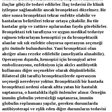
ilaçlar gibi) ile tedavi edilirler. İlaç tedavisi ile klinik
iyileşme sağlanabilir ancak bronşektazi düzelmez. Bir
süre sonra bronşektazi tekrar enfekte olabilir ve
hastaların belirtileri tekrar ortaya çıkabilir. Bu tür
hastalar grip ve zatürre aşılarından fayda görebilirler.
Bronşektazi tek taraflıysa ve uygun medikal tedaviye
rağmen tekrarlayan hemoptizi ya da bronşektazik
alanlar sık sık enfekte oluyorsa operasyon seçeneği
göz önünde bulundurulur. Yani bronşektazi olan
akciğer alanı rezeke edilebilir (ameliyatla alınabilir).
Operasyon dışında, hemopizi için bronşiyal arter
embolizasyonu, enfeksiyon için akılcı antibiyotik
kullanımı diğer seçenekler olarak düşünülebilir.
Bilateral (iki taraflı) bronşektazilerde operasyon
seçeneği neredeyse yoktur. Bronşektazili bir hastada
bronşektazi nedeni olarak altta yatan bir hastalık
saptanırsa, o hastalıkla ilgili önlemler alınır. Örneğin
immün globulin yetersizliği saptanırsa, immün
globulin replasmanı yapılır, gereken durumlarda
antibiyoterapi ve eşlik eden diğer durumların tedavisi