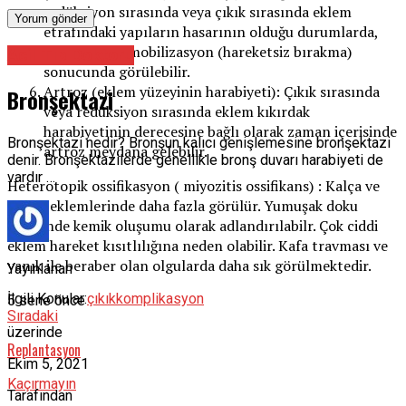
redüksiyon sırasında veya çıkık sırasında eklem
etrafındaki yapıların hasarının olduğu durumlarda,
uzun süre immobilizasyon (hareketsiz bırakma)
Acil Tıp Doktoru
sonucunda görülebilir.
Artroz (eklem yüzeyinin harabiyeti): Çıkık sırasında
Bronşektazi
veya redüksiyon sırasında eklem kıkırdak
harabiyetinin derecesine bağlı olarak zaman içerisinde
Bronşektazi nedir? Bronşun kalıcı genişlemesine bronşektazi
artroz meydana gelebilir.
denir. Bronşektazilerde genellikle bronş duvarı harabiyeti de
vardır …
Heterotopik ossifikasyon ( miyozitis ossifikans) : Kalça ve
dirsek eklemlerinde daha fazla görülür. Yumuşak doku
içerisinde kemik oluşumu olarak adlandırılabilr. Çok ciddi
eklem hareket kısıtlılığına neden olabilir. Kafa travması ve
yanık ile beraber olan olgularda daha sık görülmektedir.
Yayınlanan
İlgili Konular:
çıkık
komplikasyon
5 sene önce
Sıradaki
üzerinde
Replantasyon
Ekim 5, 2021
Kaçırmayın
Tarafından