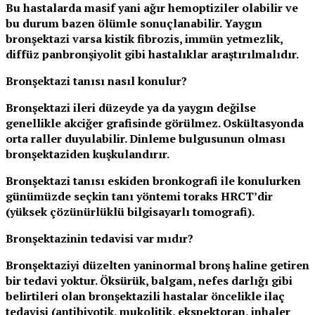
Bu hastalarda masif yani ağır hemoptiziler olabilir ve
bu durum bazen ölümle sonuçlanabilir. Yaygın
bronşektazi varsa kistik fibrozis, immün yetmezlik,
diffüz panbronşiyolit gibi hastalıklar araştırılmalıdır.
Bronşektazi tanısı nasıl konulur?
Bronşektazi ileri düzeyde ya da yaygın değilse
genellikle akciğer grafisinde görülmez. Oskültasyonda
orta raller duyulabilir. Dinleme bulgusunun olması
bronşektaziden kuşkulandırır.
Bronşektazi tanısı eskiden bronkografi ile konulurken
günümüzde seçkin tanı yöntemi toraks HRCT’dir
(yüksek çözünürlüklü bilgisayarlı tomografi).
Bronşektazinin tedavisi var mıdır?
Bronşektaziyi düzelten yani
normal bronş haline getiren
bir tedavi yoktur. Öksürük, balgam, nefes darlığı gibi
belirtileri olan bronşektazili hastalar öncelikle ilaç
tedavisi (antibiyotik, mukolitik, ekspektoran, inhaler