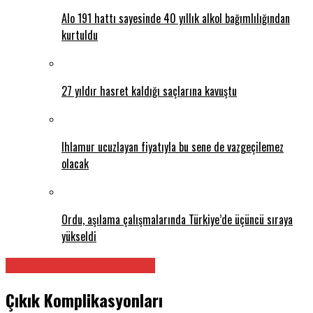
Alo 191 hattı sayesinde 40 yıllık alkol bağımlılığından
kurtuldu
27 yıldır hasret kaldığı saçlarına kavuştu
Ihlamur ucuzlayan fiyatıyla bu sene de vazgeçilemez
olacak
Ordu, aşılama çalışmalarında Türkiye’de üçüncü sıraya
yükseldi
Ortopedi ve Travmatoloji
Çıkık Komplikasyonları