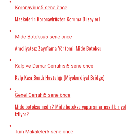
Koronavirüs
5 sene önce
Maskelerin Koronavirüsten Koruma Düzeyleri
Mide Botoksu
5 sene önce
Ameliyatsız Zayıflama Yöntemi: Mide Botoksu
Kalp ve Damar Cerrahisi
5 sene önce
Kalp Kası Bandı Hastalığı (Miyokardiyal Bridge)
Genel Cerrahi
5 sene önce
Mide botoksu nedir? Mide botoksu yaptıranlar nasıl bir yol
izliyor?
Tüm Makaleler
5 sene önce