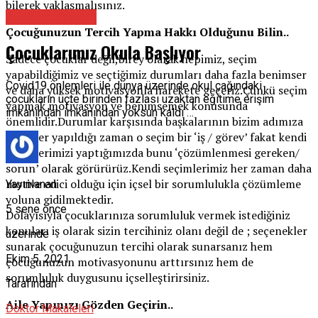
bilerek yaklaşmalısınız.
Aile Danışmanı
Çocuğunuzun Tercih Yapma Hakkı Olduğunu Bilin..
Çocuklarımız Okula Başlıyor
Sadece çocuklar değil,birey olarak hepimiz, seçim
yapabildiğimiz ve seçtiğimiz durumları daha fazla benimser
Covid19 önlemleri ile dünya üzerinde okul çağındaki
ve daha yüksek motivasyonla harekete geçeriz.Çünkü seçim
çocukların üçte birinden fazlası uzaktan eğitime erişim
yapmak motivasyon ve benimsemek konusunda
imkanından imkanından yoksun kaldı …
önemlidir.Durumlar karşısında başkalarının bizim adımıza
seçimler yapıldığı zaman o seçim bir ‘iş / görev’ fakat kendi
seçimlerimizi yaptığımızda bunu ‘çözümlenmesi gereken/
sorun’ olarak görürürüz.Kendi seçimlerimiz her zaman daha
motive edici olduğu için içsel bir sorumlulukla çözümleme
Yayınlanan
yoluna gidilmektedir.
5 sene önce
Dolayısıyla çocuklarınıza sorumluluk vermek istediğiniz
konuları iş olarak sizin tercihiniz olanı değil de ; seçenekler
üzerinde
sunarak çocuğunuzun tercihi olarak sunarsanız hem
Ekim 5, 2021
çocuğunuzun motivasyonunu arttırsınız hem de
sorumluluk duygusunu içselleştirirsiniz.
Tarafından
Aile Yapınızı Gözden Geçirin..
Doktor Makaleleri