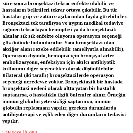
süre sonra bronşektazi tekrar enfekte olabilir ve
hastaların belirtileri tekrar ortaya çıkabilir. Bu tür
hastalar grip ve zatürre aşılarından fayda görebilirler.
Bronşektazi tek taraflıysa ve uygun medikal tedaviye
rağmen tekrarlayan hemoptizi ya da bronşektazik
alanlar sık sık enfekte oluyorsa operasyon seçeneği
göz önünde bulundurulur. Yani bronşektazi olan
akciğer alanı rezeke edilebilir (ameliyatla alınabilir).
Operasyon dışında, hemopizi için bronşiyal arter
embolizasyonu, enfeksiyon için akılcı antibiyotik
kullanımı diğer seçenekler olarak düşünülebilir.
Bilateral (iki taraflı) bronşektazilerde operasyon
seçeneği neredeyse yoktur. Bronşektazili bir hastada
bronşektazi nedeni olarak altta yatan bir hastalık
saptanırsa, o hastalıkla ilgili önlemler alınır. Örneğin
immün globulin yetersizliği saptanırsa, immün
globulin replasmanı yapılır, gereken durumlarda
antibiyoterapi ve eşlik eden diğer durumların tedavisi
yapılır.
Okumaya Devam