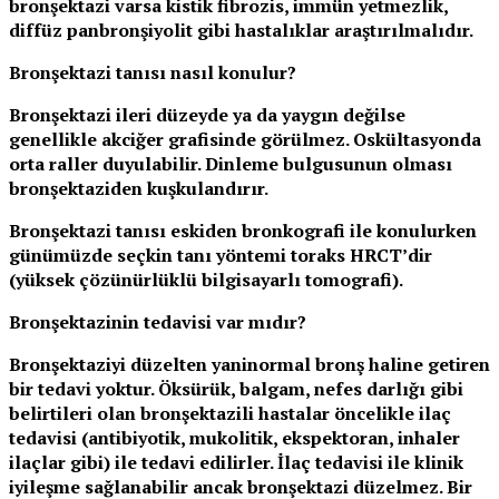
bronşektazi varsa kistik fibrozis, immün yetmezlik,
diffüz panbronşiyolit gibi hastalıklar araştırılmalıdır.
Bronşektazi tanısı nasıl konulur?
Bronşektazi ileri düzeyde ya da yaygın değilse
genellikle akciğer grafisinde görülmez. Oskültasyonda
orta raller duyulabilir. Dinleme bulgusunun olması
bronşektaziden kuşkulandırır.
Bronşektazi tanısı eskiden bronkografi ile konulurken
günümüzde seçkin tanı yöntemi toraks HRCT’dir
(yüksek çözünürlüklü bilgisayarlı tomografi).
Bronşektazinin tedavisi var mıdır?
Bronşektaziyi düzelten yani
normal bronş haline getiren
bir tedavi yoktur. Öksürük, balgam, nefes darlığı gibi
belirtileri olan bronşektazili hastalar öncelikle ilaç
tedavisi (antibiyotik, mukolitik, ekspektoran, inhaler
ilaçlar gibi) ile tedavi edilirler. İlaç tedavisi ile klinik
iyileşme sağlanabilir ancak bronşektazi düzelmez. Bir