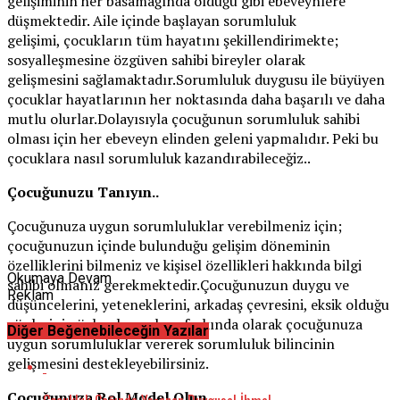
gelişiminin her basamağında olduğu gibi ebeveynlere
düşmektedir. Aile içinde başlayan sorumluluk
gelişimi, çocukların tüm hayatını şekillendirimekte;
sosyalleşmesine özgüven sahibi bireyler olarak
gelişmesini sağlamaktadır.Sorumluluk duygusu ile büyüyen
çocuklar hayatlarının her noktasında daha başarılı ve daha
mutlu olurlar.Dolayısıyla çocuğunun sorumluluk sahibi
olması için her ebeveyn elinden geleni yapmalıdır. Peki bu
çocuklara nasıl sorumluluk kazandırabileceğiz..
Çocuğunuzu Tanıyın..
Çocuğunuza uygun sorumluluklar verebilmeniz için;
çocuğunuzun içinde bulunduğu gelişim döneminin
özelliklerini bilmeniz ve kişisel özellikleri hakkında bilgi
Okumaya Devam
sahibi olmanız gerekmektedir.Çocuğunuzun duygu ve
Reklam
düşüncelerini, yeteneklerini, arkadaş çevresini, eksik olduğu
yönlerini gözlemleyerek ve farkında olarak çocuğunuza
Diğer Beğenebileceğin Yazılar
uygun sorumluluklar vererek sorumluluk bilincinin
gelişmesini destekleyebilirsiniz.
Çocuğunuza Rol Model Olun..