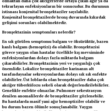
olmaktan daha çok akciğerlerde ortaya çıkan ağır ya da
tekrarlayan enfeksiyonların bir sonucudur. Bu durumun
istisnası konjenital bronşektaziler sayılabilir.
Konjenital bronşektazilerde bronş duvarında kıkırdak
gelişimi sorunları olabilmektedir.
Bronşektazinin semptomları nelerdir?
En sık görülen semptomu balgam ve öksürüktür, bazen
kanlı balgam (hemoptizi) da olabilir. Bronşektazisi
görece yaygın olan hastalar özellikle kış mevsiminde
enfeksiyonlardan dolayı fazla miktarda balgam
çıkarabilirler. Bronşektazinin yeri ve yaygınlığı çok
önemlidir. Lokalize bronşektaziler karinanın alt
tarafındaysalar sekresyonlardan dolayı sık sık enfekte
olabilirler. Üst loblarda olan bronşektaziler daha çok
akciğer tüberkülozu sekeli olarak değerlendirilebilirler.
Genelikle enfekte olmazlar. Pulmoner sekestrasyon
denilen anomalilerde de bronşektaziler gözlenebilir.
Bu hastalarda masif yani ağır hemoptiziler olabilir ve
bu durum bazen ölümle sonuçlanabilir. Yaygın