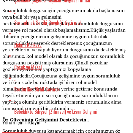
Çocukluk Çağında Yaşanan Duygusal İhmal
Sorumluluk duygusu için çocuğunuzun okula başlamasını
veya belli bir yaşa gelmesini
Sorumluluk Sahibi Çocuk Yetiştirmek
beklememelisiniz.Küçük yaşlarda sorumluluk duygusunu
vermeye rol model olarak başlamalısınız.Küçük yaşlardan
itibaren çocuğunuzun gelişimine uygun ufak ufak
sorumluluklar vererek desteklerseniz çocuğunuzun
Hekim Korkusu
yeteneklerini ve yapabiliyorum duygusunu da desteklemiş
olursunuz. Rol model olarak da çocuğunuzun sorumluluk
duygusunu pekiştirmiş olursunuz.Çünkü çocuklar
Çocuk ve Masal
gözlemleyerek her yaptığınızı kopyalama
eğilimindedir.Çocuğuzuna gelişimine uygun sorumluluk
verirken sizde bu noktada iyi birer rol model
olmalısınız.Sorumlulukları yerine getirme konusunda
Borderline Birini Sevmek
teşvik etmenin yanı sıra çocuğunuza sorumluluklarını
yaptıkça olumlu geribildirim vermeniz sorumluluk alma
konusunda önemli bir tutumdur.
Bebeklikte Bilişsel (Zihinsel) ve Lisan Gelişimi
Öz Güveninin Gelişimini Destekleyin..
Yorum İçin Tıklayın
Sorumluluk duygusu kazandırmak için çocuğunuzun öz