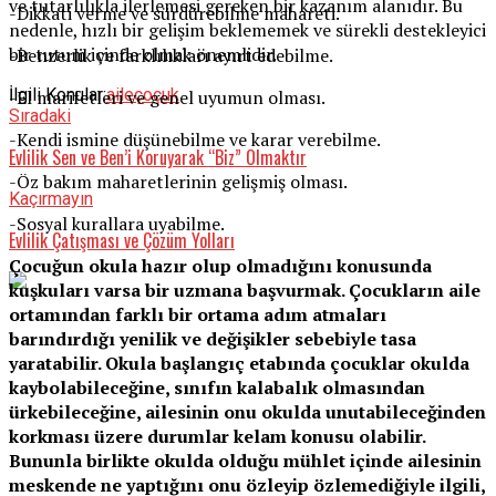
ve tutarlılıkla ilerlemesi gereken bir kazanım alanıdır. Bu
-Dikkati verme ve sürdürebilme mahareti.
nedenle, hızlı bir gelişim beklememek ve sürekli destekleyici
bir tutum içinde olmak önemlidir.
-Benzerlik ve farklılıkları ayırt edebilme.
İlgili Konular:
aile
çoçuk
-El marifetleri ve genel uyumun olması.
Sıradaki
-Kendi ismine düşünebilme ve karar verebilme.
Evlilik Sen ve Ben’i Koruyarak “Biz” Olmaktır
-Öz bakım maharetlerinin gelişmiş olması.
Kaçırmayın
-Sosyal kurallara uyabilme.
Evlilik Çatışması ve Çözüm Yolları
Çocuğun okula hazır olup olmadığını konusunda
kuşkuları varsa bir uzmana başvurmak. Çocukların aile
ortamından farklı bir ortama adım atmaları
barındırdığı yenilik ve değişikler sebebiyle tasa
yaratabilir. Okula başlangıç etabında çocuklar okulda
kaybolabileceğine, sınıfın kalabalık olmasından
ürkebileceğine, ailesinin onu okulda unutabileceğinden
korkması üzere durumlar kelam konusu olabilir.
Bununla birlikte okulda olduğu mühlet içinde ailesinin
meskende ne yaptığını onu özleyip özlemediğiyle ilgili,