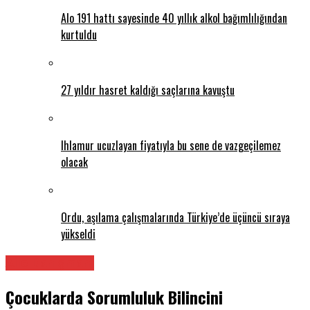
Alo 191 hattı sayesinde 40 yıllık alkol bağımlılığından
kurtuldu
27 yıldır hasret kaldığı saçlarına kavuştu
Ihlamur ucuzlayan fiyatıyla bu sene de vazgeçilemez
olacak
Ordu, aşılama çalışmalarında Türkiye’de üçüncü sıraya
yükseldi
Aile Danışmanı
Çocuklarda Sorumluluk Bilincini