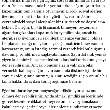
toplantılarında veya girdiğiniz sosyal durumlarda stratejik
olun. Yemek masasında bir yer bulurken ağzını şapırdatan
kuzeninizin tam karşına oturmayın. Birçok sosyal alerjen
üzerinde bir miktar kontrol gücümüz vardır. Aslında
çevremizdeki sosyal alerjenler bir tür destek ve doğrulama
bekler. Örneğin; bir türlü susmak bilmeyen teyzenizin
ağzından çıkanları kapatmak isteyebilirsiniz, ancak bu
alerjik reaksiyonunuzu sakinleştirmenize yardımcı olmaz.
İlk olarak aradığı onaylanmayı sağlamak için biraz zaman
harcarsanız, onun istediği tatmini vererek itici bulduğunuz
davranışı söndürmeyi sağlayabilirsiniz. Şapırdatarak yemek
yiyen kuzeniniz ile yeme alışkanlıkları hakkında konuşmayı
deneyebilirsiniz. Ancak, konuşmaların yalnızca bilgi
vermekle kalmayacağını aynı zamanda ilişkiniz içinde bir
sonucu olduğunu unutmayın. Onu sevdiğiniz için onunla bu
konu hakkında açıkça konuştuğunuzu belirtin.
Eğer bunların işe yaramayacağını düşünüyorsanız anda
olmayı deneyebilirsiniz. Anda olmak, şimdiki an içerisinde
gerçekleşenlere dikkat etmeyi ve onları yargılamaksızın
kabul etmeyi içerir. Sosyal alerjenler sizi rahatsız etmeye