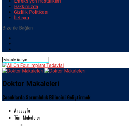
Enfeksiyon Hastalıkları
Hakkımızda
Gizlilik Politikası
İletişim
Bize ile Bağlan
Doktor Makaleleri
Çocuklarda Sorumluluk Bilincini Geliştirmek
Anasayfa
Tüm Makaleler