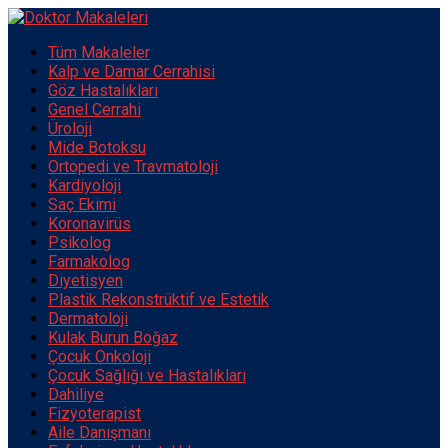
Tüm Makaleler
Kalp ve Damar Cerrahisi
Göz Hastalıkları
Genel Cerrahi
Üroloji
Mide Botoksu
Ortopedi ve Travmatoloji
Kardiyoloji
Saç Ekimi
Koronavirüs
Psikolog
Farmakolog
Diyetisyen
Plastik Rekonstrüktif ve Estetik
Dermatoloji
Kulak Burun Boğaz
Çocuk Onkoloji
Çocuk Sağlığı ve Hastalıkları
Dahiliye
Fizyoterapist
Aile Danışmanı