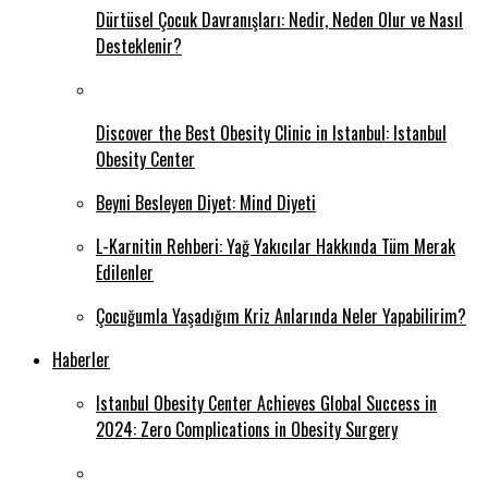
Dürtüsel Çocuk Davranışları: Nedir, Neden Olur ve Nasıl
Desteklenir?
Discover the Best Obesity Clinic in Istanbul: Istanbul
Obesity Center
Beyni Besleyen Diyet: Mind Diyeti
L-Karnitin Rehberi: Yağ Yakıcılar Hakkında Tüm Merak
Edilenler
Çocuğumla Yaşadığım Kriz Anlarında Neler Yapabilirim?
Haberler
Istanbul Obesity Center Achieves Global Success in
2024: Zero Complications in Obesity Surgery