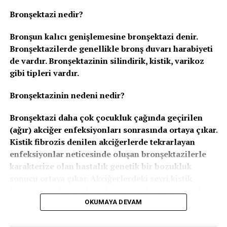
yapmış olduğu muayene sonucunda herhangi bir
Bronşektazi nedir?
soruna rastlanılmamışsa doktor kontrolü
dâhilinde kullanılabilir.)
Bronşun kalıcı genişlemesine bronşektazi denir.
Kalp ve damar rahatsızlığı olan kadınlar(Özellikle
Bronşektazilerde genellikle bronş duvarı harabiyeti
damar tıkanıklığı sorunu olanlar ve daha önce
de vardır. Bronşektazinin silindirik, kistik, varikoz
damar tıkanıklığı sorunu yaşamış olan kadınlar
gibi tipleri vardır.
kesinlikle kullanmamalı)
Bronşektazinin nedeni nedir?
Kalp krizi riski bulunan ya da kalp krizi geçirmiş
kadınlar
Bronşektazi daha çok çocukluk çağında geçirilen
Beyin damarlarında tıkanıklık, felç geçirmiş ya da
(ağır) akciğer enfeksiyonları sonrasında ortaya çıkar.
risk altın olan kadınlar
Kistik fibrozis denilen akciğerlerde tekrarlayan
enfeksiyonlar neticesinde oluşan bronşektazilerle
Trombofili ve Antifosfolipid sendromu tanısı
karakterize olan hastalık genetik bir bozukluk
olan kadınlar
sonucu ortaya çıkar. Akciğerlerdeki seyri kistik
Trombojenik kalp kapak sorunu olan kadınlar
fibrozis dışı bronşektazileden farklı seyrettiğinden
ve kistik fibrozis yalnızca akciğerleri etkilemeyip,
OKUMAYA DEVAM
Trombojenik kardiyak aritmisi olan kadınlar
karaciğer pankreas, over gibi organları
Trigliserid yüksekliği olan kadınlar