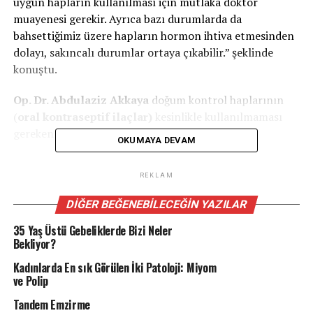
uygun hapların kullanılması için mutlaka doktor
muayenesi gerekir. Ayrıca bazı durumlarda da
bahsettiğimiz üzere hapların hormon ihtiva etmesinden
dolayı, sakıncalı durumlar ortaya çıkabilir.” şeklinde
konuştu.
Op. Dr. Abdulaziz Akkaya
doğum kontrol haplarının
(
oral kontraseptif ilaçlar)
kesinlikle kullanılmaması
gereken durumları aşağıdaki şekilde sıraladı:
OKUMAYA DEVAM
Hamilelik şüphesi olan ve hamilelik
REKLAM
Nedeni bilinmeyen vajinal kanamaları
DIĞER BEĞENEBILECEĞIN YAZILAR
Meme kanseri
35 Yaş Üstü Gebeliklerde Bizi Neler
Damar hastalığı
Bekliyor?
Auralı migreni olanlar
Kadınlarda En sık Görülen İki Patoloji: Miyom
ve Polip
Orak hücreli anemi
Tandem Emzirme
Trombojenik kardiyak aritmisi