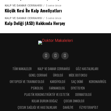
KALP VE DAMAR CERRAHISI
5 sene önce
Küçük Kesi İle Kalp Ameliyatları
KALP VE DAMAR CERRAHISI
5 sene önce
Kalp Deliği (ASD) Hakkında Herşey
TÜM MAKALELER
KALP VE DAMAR CERRAHISI
GÖZ HASTALIKLARI
GENEL CERRAHI
ÜROLOJI
MIDE BOTOKSU
ORTOPEDI VE TRAVMATOLOJI
KARDIYOLOJI
SAÇ EKIMI
KORONAVIRÜS
PSIKOLOG
FARMAKOLOG
DIYETISYEN
PLASTIK REKONSTRÜKTIF VE ESTETIK
DERMATOLOJI
KULAK BURUN BOĞAZ
ÇOCUK ONKOLOJI
ÇOCUK SAĞLIĞI VE HASTALIKLARI
DAHILIYE
FIZYOTERAPIST