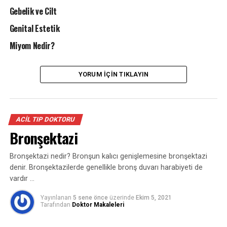
Gebelik ve Cilt
Pıhtılaşma eğilimi
Genital Estetik
İlaç kaynaklı hipertansiyon
Miyom Nedir?
Karaciğer hastalığı
Lupus (SLE)
YORUM İÇIN TIKLAYIN
Trombotik trombositopenik purpura hastalığı
olan kadınların doğum kontrol haplarını
kesinlikle kullanmaması gerekir.
ACIL TIP DOKTORU
Doğum Kontrol Hapları
nı (
oral kontraseptif ilaçlar
)
Bronşektazi
kimlerin kullanmaması yada doktor kontrolünde
kullanması gerektiği durumları da
Op. Dr. Abdulaziz
Bronşektazi nedir? Bronşun kalıcı genişlemesine bronşektazi
Akkaya
aşağıdaki şekilde sıraladı:
denir. Bronşektazilerde genellikle bronş duvarı harabiyeti de
vardır …
35 yaş üzeri olan ve sigara kullanan kadınlar,
Yayınlanan
5 sene önce
üzerinde
Ekim 5, 2021
Tansiyonu yüksek olan kadınlar (Ancak yüksek
Tarafından
Doktor Makaleleri
tansiyon durumu kontrol altında ise ve doktorun