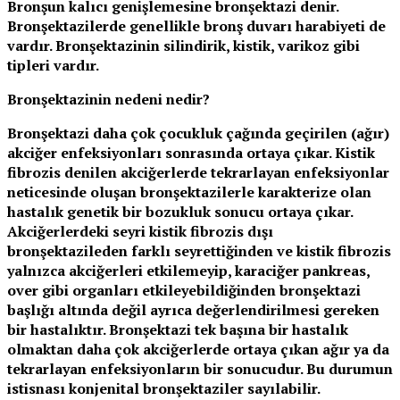
Bronşun kalıcı genişlemesine bronşektazi denir.
Bronşektazilerde genellikle bronş duvarı harabiyeti de
vardır. Bronşektazinin silindirik, kistik, varikoz gibi
tipleri vardır.
Bronşektazinin nedeni nedir?
Bronşektazi daha çok çocukluk çağında geçirilen (ağır)
akciğer enfeksiyonları sonrasında ortaya çıkar. Kistik
fibrozis denilen akciğerlerde tekrarlayan enfeksiyonlar
neticesinde oluşan bronşektazilerle karakterize olan
hastalık genetik bir bozukluk sonucu ortaya çıkar.
Akciğerlerdeki seyri kistik fibrozis dışı
bronşektazileden farklı seyrettiğinden ve kistik fibrozis
yalnızca akciğerleri etkilemeyip, karaciğer pankreas,
over gibi organları etkileyebildiğinden bronşektazi
başlığı altında değil ayrıca değerlendirilmesi gereken
bir hastalıktır. Bronşektazi tek başına bir hastalık
olmaktan daha çok akciğerlerde ortaya çıkan ağır ya da
tekrarlayan enfeksiyonların bir sonucudur. Bu durumun
istisnası konjenital bronşektaziler sayılabilir.