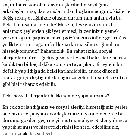
kaçınılması zor olan davranışlardır. En sevdiğiniz
arkadaşlarınızı, davranışlarından hoşlanmadığınız kişilerle
değiş tokuş ettiğinizde oluşan durum tam anlamıyla bu.
Peki, bu insanlar nerede? Mesela, teyzenizin sürekli
anlamsız şeylerden şikâyet etmesi, kuzeninizin yemek
yerken ağzını şapırdatması (gözünüzün önüne getirin) ve
yedikten sonra ağzını kol kenarlarına silmesi. Şimdi ne
hissediyorsunuz? Rahatsızlık. Bu rahatsızlık, sosyal
alerjenlerin ürettiği duygusal ve fiziksel belirtilere maruz
kaldıktan birkaç dakika sonra ortaya çıkar. Bir eylem bir
defalık yapıldığında belki katlanılabilir, ancak düzenli
olarak gerçekleştiğinde kulağınıza gelen bir sinek vızıltısı
gibi bizi rahatsız edebilir.
Peki, sosyal alerjenler hakkında ne yapabilirsiniz?
En çok zorlandığımız ve sosyal alerjiyi hissettiğimiz yerler
ailemizin ve çalışma arkadaşlarımızın yanı o nedenle bu
durumu gözden geçirmeyi unutmamalıyız. Sizler yalnızca
yaptıklarınızı ve hissettiklerinizi kontrol edebilirsiniz,
karşınızdaki kişiyi değil.