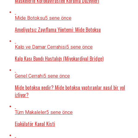
Maskelerin Koronavirüsten Koruma Düzeyleri
Mide Botoksu
5 sene önce
Ameliyatsız Zayıflama Yöntemi: Mide Botoksu
Kalp ve Damar Cerrahisi
5 sene önce
Kalp Kası Bandı Hastalığı (Miyokardiyal Bridge)
Genel Cerrahi
5 sene önce
Mide botoksu nedir? Mide botoksu yaptıranlar nasıl bir yol
izliyor?
Tüm Makaleler
5 sene önce
Ejakülatör Kanal Kisti