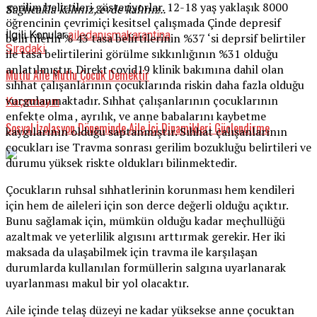
gerilim belirtileri gösteriyorlar. 12-18 yaş yaklaşık 8000
Sağlıcakla kalınız, evde kalınız..
öğrencinin çevrimiçi kesitsel çalışmada Çinde depresif
İlgili Konular:
aile
danışma
karantina
belirtilerin % 43 tasa belirtilerinin %37 ‘si deprsif belirtiler
Sıradaki
ile tasa belirtilerini görülme sıkkınlığının %31 olduğu
anlatılmıştır. Direkt covid19 klinik bakımına dahil olan
Mutlu Aile Mutlu Çocuk Demektir
sıhhat çalışanlarının çocuklarında riskin daha fazla olduğu
vurgulanmaktadır. Sıhhat çalışanlarının çocuklarının
Kaçırmayın
enfekte olma , ayrılık, ve anne babalarını kaybetme
Sosyal İzolasyon Döneminde Aile İçi Dinamikleri Güçlendirme
kaygılarının olduğu saptanmıştır. Sıhhat çalışanlarının
çocukları ise Travma sonrası gerilim bozukluğu belirtileri ve
durumu yüksek riskte oldukları bilinmektedir.
Çocukların ruhsal sıhhatlerinin korunması hem kendileri
için hem de aileleri için son derce değerli olduğu açıktır.
Bunu sağlamak için, mümkün olduğu kadar meçhullüğü
azaltmak ve yeterlilik algısını arttırmak gerekir. Her iki
maksada da ulaşabilmek için travma ile karşılaşan
durumlarda kullanılan formüllerin salgına uyarlanarak
uyarlanması makul bir yol olacaktır.
Aile içinde telaş düzeyi ne kadar yüksekse anne çocuktan