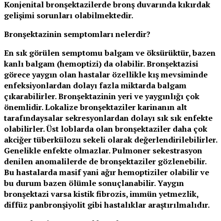
Konjenital bronşektazilerde bronş duvarında kıkırdak
gelişimi sorunları olabilmektedir.
Bronşektazinin semptomları nelerdir?
En sık görülen semptomu balgam ve öksürüktür, bazen
kanlı balgam (hemoptizi) da olabilir. Bronşektazisi
görece yaygın olan hastalar özellikle kış mevsiminde
enfeksiyonlardan dolayı fazla miktarda balgam
çıkarabilirler. Bronşektazinin yeri ve yaygınlığı çok
önemlidir. Lokalize bronşektaziler karinanın alt
tarafındaysalar sekresyonlardan dolayı sık sık enfekte
olabilirler. Üst loblarda olan bronşektaziler daha çok
akciğer tüberkülozu sekeli olarak değerlendirilebilirler.
Genelikle enfekte olmazlar. Pulmoner sekestrasyon
denilen anomalilerde de bronşektaziler gözlenebilir.
Bu hastalarda masif yani ağır hemoptiziler olabilir ve
bu durum bazen ölümle sonuçlanabilir. Yaygın
bronşektazi varsa kistik fibrozis, immün yetmezlik,
diffüz panbronşiyolit gibi hastalıklar araştırılmalıdır.