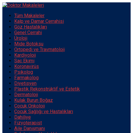
Tüm Makaleler
Kalp ve Damar Cerrahisi
Göz Hastalıkları
Genel Cerrahi
Üroloji
Mide Botoksu
Ortopedi ve Travmatoloji
Kardiyoloji
Saç Ekimi
Koronavirüs
Psikolog
Farmakolog
Diyetisyen
Plastik Rekonstrüktif ve Estetik
Dermatoloji
Kulak Burun Boğaz
Çocuk Onkoloji
Çocuk Sağlığı ve Hastalıkları
Dahiliye
Fizyoterapist
Aile Danışmanı