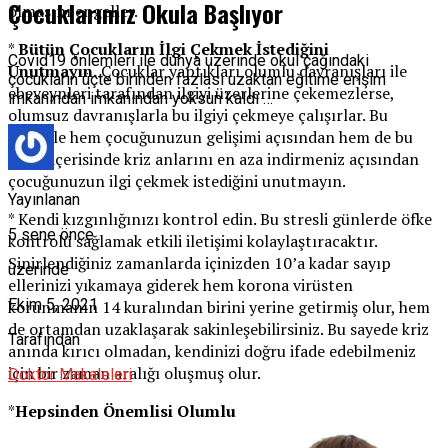
Çocuklarımız Okula Başlıyor
olmasını engeller.
*
Bütün Çocukların İlgi Çekmek
İstediğini
Covid19 önlemleri ile dünya üzerinde okul çağındaki
Unutmayın.
Çocuklar yaptıkları olumlu davranışları ile
çocukların üçte birinden fazlası uzaktan eğitime erişim
ebeveynleri tarafından ilgiyi üzerlerine çekemezlerse,
imkanından imkanından yoksun kaldı …
olumsuz davranışlarla bu ilgiyi çekmeye çalışırlar. Bu
nedenle hem çocuğunuzun gelişimi açısından hem de bu
süreç içerisinde kriz anlarını en aza indirmeniz açısından
çocuğunuzun ilgi çekmek istediğini unutmayın.
Yayınlanan
* Kendi kızgınlığınızı kontrol edin. Bu stresli günlerde öfke
5 sene önce
kontrolü sağlamak etkili iletişimi kolaylaştıracaktır.
Sinirlendiğiniz zamanlarda içinizden 10’a kadar sayıp
üzerinde
ellerinizi yıkamaya giderek hem korona virüsten
Ekim 5, 2021
korunmanın 14 kuralından birini yerine getirmiş olur, hem
de ortamdan uzaklaşarak sakinleşebilirsiniz. Bu sayede kriz
Tarafından
anında kırıcı olmadan, kendinizi doğru ifade edebilmeniz
için bir zaman aralığı oluşmuş olur.
Doktor Makaleleri
*
Hepsinden Önemlisi Olumlu
Düşünün.
Düşüncelerimizin hayatımıza yön verdiğini