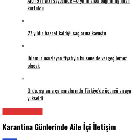
Alo 191 hattı sayesinde 40 yıllık alkol bağımlılığından
kurtuldu
27 yıldır hasret kaldığı saçlarına kavuştu
Ihlamur ucuzlayan fiyatıyla bu sene de vazgeçilemez
olacak
Ordu, aşılama çalışmalarında Türkiye’de üçüncü sıraya
yükseldi
Aile Danışmanı
Karantina Günlerinde Aile İçi İletişim