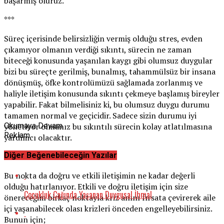
başarmış oluruz.
***
Süreç içerisinde belirsizliğin vermiş olduğu stres, evden
çıkamıyor olmanın verdiği sıkıntı, sürecin ne zaman
biteceği konusunda yaşanılan kaygı gibi olumsuz duygular
bizi bu süreçte gerilmiş, bunalmış, tahammülsüz bir insana
dönüşmüş, öfke kontrolümüzü sağlamada zorlanmış ve
haliyle iletişim konusunda sıkıntı çekmeye başlamış bireyler
yapabilir. Fakat bilmelisiniz ki, bu olumsuz duygu durumu
tamamen normal ve geçicidir. Sadece sizin durumu iyi
yönetiyor olmanız bu sıkıntılı sürecin kolay atlatılmasına
Okumaya Devam
Reklam
yardımcı olacaktır.
Diğer Beğenebileceğin Yazılar
***
Bu nokta da doğru ve etkili iletişimin ne kadar değerli
olduğu hatırlanıyor. Etkili ve doğru iletişim için size
Çocukluk Çağında Yaşanan Duygusal İhmal
önereceğim birkaç noktayla kriz anını fırsata çevirerek aile
içi yaşanabilecek olası krizleri önceden engelleyebilirsiniz.
Bunun için;