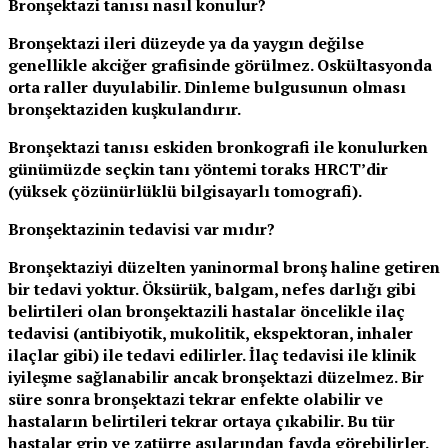
Bronşektazi tanısı nasıl konulur?
Bronşektazi ileri düzeyde ya da yaygın değilse
genellikle akciğer grafisinde görülmez. Oskültasyonda
orta raller duyulabilir. Dinleme bulgusunun olması
bronşektaziden kuşkulandırır.
Bronşektazi tanısı eskiden bronkografi ile konulurken
günümüzde seçkin tanı yöntemi toraks HRCT’dir
(yüksek çözünürlüklü bilgisayarlı tomografi).
Bronşektazinin tedavisi var mıdır?
Bronşektaziyi düzelten yani
normal bronş haline getiren
bir tedavi yoktur. Öksürük, balgam, nefes darlığı gibi
belirtileri olan bronşektazili hastalar öncelikle ilaç
tedavisi (antibiyotik, mukolitik, ekspektoran, inhaler
ilaçlar gibi) ile tedavi edilirler. İlaç tedavisi ile klinik
iyileşme sağlanabilir ancak bronşektazi düzelmez. Bir
süre sonra bronşektazi tekrar enfekte olabilir ve
hastaların belirtileri tekrar ortaya çıkabilir. Bu tür
hastalar grip ve zatürre aşılarından fayda görebilirler.