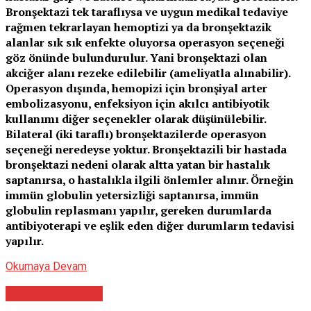
Bronşektazi tek taraflıysa ve uygun medikal tedaviye
rağmen tekrarlayan hemoptizi ya da bronşektazik
alanlar sık sık enfekte oluyorsa operasyon seçeneği
göz önünde bulundurulur. Yani bronşektazi olan
akciğer alanı rezeke edilebilir (ameliyatla alınabilir).
Operasyon dışında, hemopizi için bronşiyal arter
embolizasyonu, enfeksiyon için akılcı antibiyotik
kullanımı diğer seçenekler olarak düşünülebilir.
Bilateral (iki taraflı) bronşektazilerde operasyon
seçeneği neredeyse yoktur. Bronşektazili bir hastada
bronşektazi nedeni olarak altta yatan bir hastalık
saptanırsa, o hastalıkla ilgili önlemler alınır. Örneğin
immün globulin yetersizliği saptanırsa, immün
globulin replasmanı yapılır, gereken durumlarda
antibiyoterapi ve eşlik eden diğer durumların tedavisi
yapılır.
Okumaya Devam
Acil Tıp Doktoru