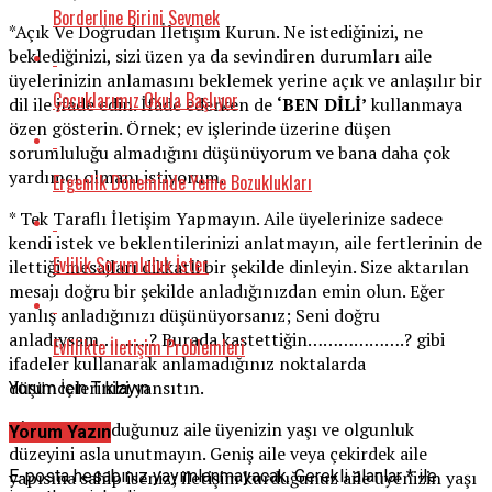
Borderline Birini Sevmek
*Açık Ve Doğrudan İletişim Kurun. Ne istediğinizi, ne
beklediğinizi, sizi üzen ya da sevindiren durumları aile
üyelerinizin anlamasını beklemek yerine açık ve anlaşılır bir
Çocuklarımız Okula Başlıyor
dil ile ifade edin. İfade ederken de
‘BEN DİLİ’
kullanmaya
özen gösterin. Örnek; ev işlerinde üzerine düşen
sorumluluğu almadığını düşünüyorum ve bana daha çok
yardımcı olmanı istiyorum.
Ergenlik Döneminde Yeme Bozuklukları
* Tek Taraflı İletişim Yapmayın. Aile üyelerinize sadece
kendi istek ve beklentilerinizi anlatmayın, aile fertlerinin de
Evlilik Sorumluluk İster
ilettiği mesajları dikkatli bir şekilde dinleyin. Size aktarılan
mesajı doğru bir şekilde anladığınızdan emin olun. Eğer
yanlış anladığınızı düşünüyorsanız; Seni doğru
anladıysam……….? Burada kastettiğin……………….? gibi
Evlilikte İletişim Problemleri
ifadeler kullanarak anlamadığınız noktalarda
düşüncelerinizi yansıtın.
Yorum İçin Tıklayın
* İletişim kurduğunuz aile üyenizin yaşı ve olgunluk
Yorum Yazın
düzeyini asla unutmayın. Geniş aile veya çekirdek aile
yapısına sahip iseniz; iletişim kurduğunuz aile üyenizin yaşı
E-posta hesabınız yayımlanmayacak.
Gerekli alanlar
*
ile