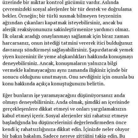
üzerinde bir miktar kontrol gücümüz vardır. Aslında
çevremizdeki sosyal alerjenler bir tür destek ve doğrulama
bekler. Örneğin; bir türlü susmak bilmeyen teyzenizin
ağzından çıkanları kapatmak isteyebilirsiniz, ancak bu
alerjik reaksiyonunuzu sakinleştirmenize yardımcı olmaz.
İlk olarak aradığı onaylanmayı sağlamak için biraz zaman
harcarsanız, onun istediği tatmini vererek itici bulduğunuz
davranışı söndürmeyi sağlayabilirsiniz. Şapırdatarak yemek
yiyen kuzeniniz ile yeme alışkanlıkları hakkında konuşmayı
deneyebilirsiniz. Ancak, konuşmaların yalnızca bilgi
vermekle kalmayacağını aynı zamanda ilişkiniz içinde bir
sonucu olduğunu unutmayın. Onu sevdiğiniz için onunla bu
konu hakkında açıkça konuştuğunuzu belirtin.
Eğer bunların işe yaramayacağını düşünüyorsanız anda
olmayı deneyebilirsiniz. Anda olmak, şimdiki an içerisinde
gerçekleşenlere dikkat etmeyi ve onları yargılamaksızın
kabul etmeyi içerir. Sosyal alerjenler sizi rahatsız etmeye
başladığında bu düşüncelerinizi değerlendirmeden önce
kendi iç rahatsızlığınıza dikkat edin. İçinizde neler oluyor
bir bakın bakalım. Sadece nereye gittiğini takip edin. Bu