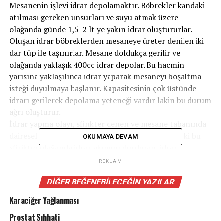
Mesanenin işlevi idrar depolamaktır. Böbrekler kandaki
atılması gereken unsurları ve suyu atmak üzere
olağanda günde 1,5-2 lt ye yakın idrar oluştururlar.
Oluşan idrar böbreklerden mesaneye üreter denilen iki
dar tüp ile taşınırlar. Mesane doldukça gerilir ve
olağanda yaklaşık 400cc idrar depolar. Bu hacmin
yarısına yaklaşılınca idrar yaparak mesaneyi boşaltma
isteği duyulmaya başlanır. Kapasitesinin çok üstünde
idrarı gerilerek depolama yeteneği vardır lakin bu durum
ağrı oluşturur.
İdrar yapma olayı, sfinkter denen ve mesane tabanında
dairesel yerleşen adale tarafından denetim edilir ki bu
OKUMAYA DEVAM
sfirikter olağanda idrar akımını durduran, idrar
kaçmasını engelleyen bir yapıdır. Sfinkter, balonun
REKLAM
ucundaki bir bağ üzere genelde kapalıdır, böylelikle idrar
DIĞER BEĞENEBILECEĞIN YAZILAR
kaçırma engellenir. Sfinkteri gevşettiğimizde mesane
çıkımı açılır ve tıpkı vakitte mesane duvarındaki adale
Karaciğer Yağlanması
kasılır ve idrarı dışarı iter. İdrarın tümü boşaldığında,
Prostat Sıhhati
sfinkter yine kapanır ve mesane duvarındaki kas