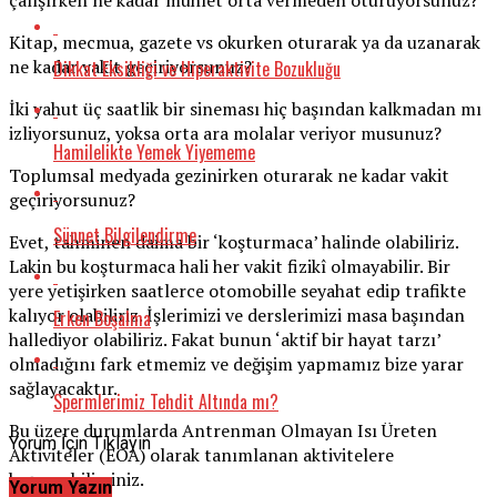
çalışırken ne kadar mühlet orta vermeden oturuyorsunuz?
Kitap, mecmua, gazete vs okurken oturarak ya da uzanarak
ne kadar vakit geçiriyorsunuz?
Dikkat Eksikliği ve Hiperaktivite Bozukluğu
İki yahut üç saatlik bir sineması hiç başından kalkmadan mı
izliyorsunuz, yoksa orta ara molalar veriyor musunuz?
Hamilelikte Yemek Yiyememe
Toplumsal medyada gezinirken oturarak ne kadar vakit
geçiriyorsunuz?
Sünnet Bilgilendirme
Evet, tahminen daima bir ‘koşturmaca’ halinde olabiliriz.
Lakin bu koşturmaca hali her vakit fizikî olmayabilir. Bir
yere yetişirken saatlerce otomobille seyahat edip trafikte
kalıyor olabiliriz. İşlerimizi ve derslerimizi masa başından
Erken Boşalma
hallediyor olabiliriz. Fakat bunun ‘aktif bir hayat tarzı’
olmadığını fark etmemiz ve değişim yapmamız bize yarar
sağlayacaktır.
Spermlerimiz Tehdit Altında mı?
Bu üzere durumlarda Antrenman Olmayan Isı Üreten
Yorum İçin Tıklayın
Aktiviteler (EOA) olarak tanımlanan aktivitelere
başvurabilirsiniz.
Yorum Yazın