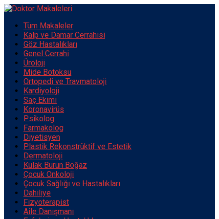
Tüm Makaleler
Kalp ve Damar Cerrahisi
Göz Hastalıkları
Genel Cerrahi
Üroloji
Mide Botoksu
Ortopedi ve Travmatoloji
Kardiyoloji
Saç Ekimi
Koronavirüs
Psikolog
Farmakolog
Diyetisyen
Plastik Rekonstrüktif ve Estetik
Dermatoloji
Kulak Burun Boğaz
Çocuk Onkoloji
Çocuk Sağlığı ve Hastalıkları
Dahiliye
Fizyoterapist
Aile Danışmanı