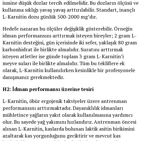
ismine düşük dozlar tercih edilmelidir. Bu dozların ölçüsü ve
kullanma sıklığı yavaş yavaş arttırılabilir. Standart, inançlı
L-Karnitin dozu günlük 500-2000 mg’dır.
Hedefe nazaran bu ölçüler değişiklik gösterebilir. Örneğin
idman performansını arttırmak isteyen bireyler; 2 gram L-
Karnitin desteğini, gün içerisinde iki sefer, yaklaşık 80 gram
karbonhidrat ile birlikte almalıdır. Suratını arttırmak
isteyen atletler ise günde toplam 3 gram L-Karnitin’i
meyve suları ile birlikte almalıdır. Tüm bu tekliflere ek
olarak, L-Karnitin kullanılırken kesinlikle bir profesyonele
danışmanız gerekmektedir.
H2: İdman performansı üzerine tesiri
L-Karnitin, öbür ergojenik takviyeler üzere antrenman
performansını arttırmaktadır. Dayanıklılık idmanları
mühletince yağların yakıt olarak kullanılmasına yardımcı
olur. Bu sayede yağ yakımını hızlandırır. Antrenman öncesi
alınan L-Karnitin, kaslarda bulunan laktik asitin birikimini
azaltarak kas yorgunluğunu geciktirir ve mevcut kas