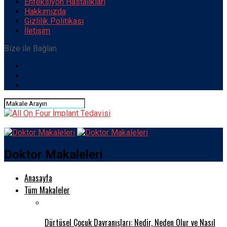
Enfeksiyon Hastalıkları
Hakkımızda
Gizlilik Politikası
İletişim
Bize ile Bağlan
Doktor Makaleleri
Anasayfa
Tüm Makaleler
Dürtüsel Çocuk Davranışları: Nedir, Neden Olur ve Nasıl