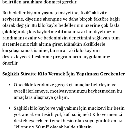
belirtilen aralıklara dönmesi gerekir.
Bu bedeller kişinin yaşına,cinsiyetine, fizikî aktivite
seviyesine, diyetine ahengine ve daha birçok faktöre bağlı
olarak değişir. Bu kilo kaybı bedellerinin üzerine çok fazla
çıkıldığında; kas kaybetme ihtimaliniz artar, diyetinizin
randımanı azalır ve bedeninizin denetimini sağlayan tüm
sistemleriniz risk altına girer. Mümkün aksiliklerle
karşılaşmamak ismine; bu surattaki kilo kaybını
destekleyecek beslenme programlarını uygulamanız
önerilir.
Sağlıklı Süratte Kilo Vermek İçin Yapılması Gerekenler
Öncelikle kendinize gerçekçi amaçlar belirleyin ve
evreli ilerlemeye, motivasyonunuzu kaybetmeden bu
amaçlara ulaşmaya çalışın.
Sağlıklı kilo kaybı ve yağ yakımı için mucizevi bir besin
yok ancak en tesirli yol; kâfi su içmek! Kilo vermenizi
destekleyecek en temel besin olan suyu günlük en az
”kilonuz x 30 ml” olacak halde tüketin.