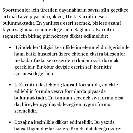
Sportmenler için üretilen dayanakların sayısı gün geçtikçe
artmakta ve piyasada çok çeşitte L-Karnitin eseri
bulunmaktadır. En yanlışsız eseri seçmek, bizlere azamî
fayda sağlaması ismine değerlidir. Sağlam L-Karnitin
seçmek için birkaç püf noktaya dikkat edilmelidir:
‘İçindekiler’ bilgisi kesinlikle incelenmelidir. İçerisinde
hami katkı hususları üzere eklenen ekstra bileşenler
ne kadar fazla ise o eserden o kadar uzak durmak
gereklidir. Bir öbür deyişle eserin saf ‘karnitin’
içermesi değerlidir.
L-Karnitin destekleri ; kapsül formunda, enjekte
edilebilir formda vesıvı formlarda piyasada
bulunmaktadır. En tanınan seçenek sıvı formu olsa
da; bireyler uygulayabileceği en uygun formu
seçmelidir.
Dozajına kesinlikle dikkat edilmelidir. Bu yazıda
bahsettiğim dozlar sizlere örnek olabileceği üzere;