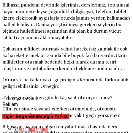
Bilhassa pandemi devrinde işlerimiz, derslerimiz, toplumsal
hayatımın neredeyse çoğunlukla bilgisayar, telefon, tablet
üzere elektronik aygıtlarla oturduğumuz yerden kalkmadan
halledilebiliyor. Daima yetiştirilmesi gereken şeylerin bu
biçimde halledilmesi açısından âlâ olan bu durum vücut
sıhhati açısından âlâ olmayabilir.
Çok uzun müddet oturmak yahut hareketsiz kalmak ile çok
az hareket etmek ortasında bile büyük farklar vardır. Uzun
mühletler oturmak bedende fizikî olarak durma tesiri
oluşturur ve metabolizma kendini bekleme moduna alır.
Oturarak ne kadar vakit geçirdiğiniz konusunda farkındalık
geliştirebilirsiniz. Örneğin:
Televizyon izlerken günde kaç saat oturuyorsunuz?
Okumaya Devam
Reklam
Gün içerisinde seyahat ederken otomobilde, otobüste,
uçakta, trende oturarak ne kadar vakit geçiriyorsunuz?
Diğer Beğenebileceğin Yazılar
Bilgisayar başında çalışırken yahut masa başında ders
Yüzücü Beslenmesi