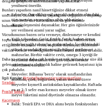
kümedeki besinlerin haftada en az 5-6 porsiyon
dengeyi geliştiren antrenmanlar yapılmalıdır.
yenilmesi önerilir.
Bunları yaparken nasıl hissettiğinize dikkat etmeyi
Sebzeler: Öncelikle yeşil yapraklı sebzeler olsa dahi,
unutmayın. Günlük olarak yaşadığınız değişimleri düşünüp
tüm mevsim zerzevatları zihin sıhhatinin
uzun vadelerde size katacaklarını da göz önünde
düzgünleşmesini dayanaklar. Her gün öğünlerinizde
bulundurun.
yer verilmesi azamî yarar sağlar.
Vücudunuzun bazen orta vermeye, dinlenmeye ve kendini
Yağlı tohumlar: Ceviz, fındık, fıstık, badem üzere
toparlamaya gereksinimi olabilir. Bu türlü vakitleri fark
besinler yağlı tohumlar grubundadır. İçeriklerindeki
ettiğinizde müsaade verin, suçluluk duymayın. Dinlenme
yüksek orandaki E vitamini ile bilişsel gerilemeyi
vaktini vücuda vermediğinizde sakatlanma riskiniz artabilir.
mahzurlar. Birebir vakitte ceviz, omega-3 içeriği ile
Daha az oturup daha çok hareket etmek, nizamlı ve size âlâ
beynimizi dayanaklar. Her gün ölçülü formda
gelen antrenmanı alışkanlık haline getirmek hayatınız için
tüketilmesi önerilir.
çok pahalıdır.
Meyveler: Bilhassa ‘berry’ olarak sınıflandırılan
İlgili Konular:
Aktivite
Beden
egzersiz
Hareket
Süre
ahududu, çilek, böğürtlen, yaban mersini üzere
Sıradaki
meyveler kıymetli antioksidan kaynaklarıdır. Haftada
en az 2-3 sefer esas kırmızı meyveler olmak üzere
Prostat Sıhhati
meyve tüketimi mind diyetinde olmazsa olmazdır.
Kaçırmayın
Balık: Tesirli EPA ve DHA alımı beyin fonksiyonları