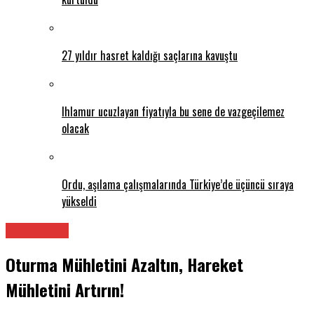
27 yıldır hasret kaldığı saçlarına kavuştu
Ihlamur ucuzlayan fiyatıyla bu sene de vazgeçilemez
olacak
Ordu, aşılama çalışmalarında Türkiye’de üçüncü sıraya
yükseldi
Diyetisyen
Oturma Mühletini Azaltın, Hareket
Mühletini Artırın!