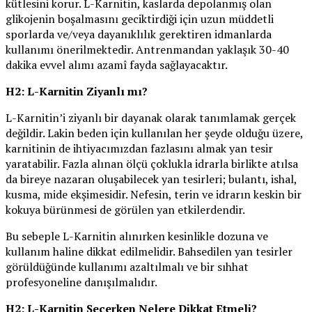
kütlesini korur. L-Karnitin, kaslarda depolanmış olan
glikojenin boşalmasını geciktirdiği için uzun müddetli
sporlarda ve/veya dayanıklılık gerektiren idmanlarda
kullanımı önerilmektedir. Antrenmandan yaklaşık 30-40
dakika evvel alımı azamî fayda sağlayacaktır.
H2: L-Karnitin Ziyanlı mı?
L-Karnitin’i ziyanlı bir dayanak olarak tanımlamak gerçek
değildir. Lakin beden için kullanılan her şeyde olduğu üzere,
karnitinin de ihtiyacımızdan fazlasını almak yan tesir
yaratabilir. Fazla alınan ölçü çoklukla idrarla birlikte atılsa
da bireye nazaran oluşabilecek yan tesirleri; bulantı, ishal,
kusma, mide ekşimesidir. Nefesin, terin ve idrarın keskin bir
kokuya bürünmesi de görülen yan etkilerdendir.
Bu sebeple L-Karnitin alınırken kesinlikle dozuna ve
kullanım haline dikkat edilmelidir. Bahsedilen yan tesirler
görüldüğünde kullanımı azaltılmalı ve bir sıhhat
profesyoneline danışılmalıdır.
H2: L-Karnitin Seçerken Nelere Dikkat Etmeli?