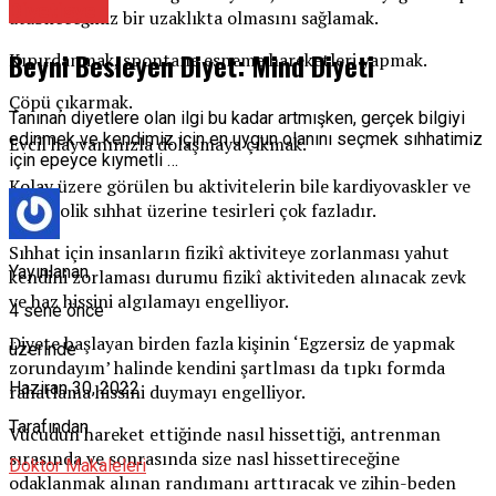
Diyetisyen
atabileceğiniz bir uzaklıkta olmasını sağlamak.
Beyni Besleyen Diyet: Mind Diyeti
Kıpırdanmak, spontane esneme hareketleri yapmak.
Çöpü çıkarmak.
Tanınan diyetlere olan ilgi bu kadar artmışken, gerçek bilgiyi
edinmek ve kendimiz için en uygun olanını seçmek sıhhatimiz
Evcil hayvanınızla dolaşmaya çıkmak.
için epeyce kıymetli …
Kolay üzere görülen bu aktivitelerin bile kardiyovaskler ve
metabolik sıhhat üzerine tesirleri çok fazladır.
Sıhhat için insanların fizikî aktiviteye zorlanması yahut
Yayınlanan
kendini zorlaması durumu fizikî aktiviteden alınacak zevk
ve haz hissini algılamayı engelliyor.
4 sene önce
Diyete başlayan birden fazla kişinin ‘Egzersiz de yapmak
üzerinde
zorundayım’ halinde kendini şartlması da tıpkı formda
Haziran 30, 2022
rahatlama hissini duymayı engelliyor.
Tarafından
Vücudun hareket ettiğinde nasıl hissettiği, antrenman
sırasında ve sonrasında size nasl hissettireceğine
Doktor Makaleleri
odaklanmak alınan randımanı arttıracak ve zihin-beden