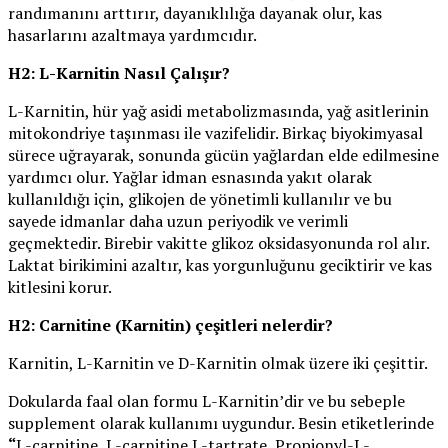
randımanını arttırır, dayanıklılığa dayanak olur, kas
hasarlarını azaltmaya yardımcıdır.
H2: L-Karnitin Nasıl Çalışır?
L-Karnitin, hür yağ asidi metabolizmasında, yağ asitlerinin
mitokondriye taşınması ile vazifelidir. Birkaç biyokimyasal
sürece uğrayarak, sonunda gücün yağlardan elde edilmesine
yardımcı olur. Yağlar idman esnasında yakıt olarak
kullanıldığı için, glikojen de yönetimli kullanılır ve bu
sayede idmanlar daha uzun periyodik ve verimli
geçmektedir. Birebir vakitte glikoz oksidasyonunda rol alır.
Laktat birikimini azaltır, kas yorgunluğunu geciktirir ve kas
kitlesini korur.
H2: Carnitine (Karnitin) çeşitleri nelerdir?
Karnitin, L-Karnitin ve D-Karnitin olmak üzere iki çeşittir.
Dokularda faal olan formu L-Karnitin’dir ve bu sebeple
supplement olarak kullanımı uygundur. Besin etiketlerinde
“
L-carnitine
,
L-carnitine L-tartrate
,
Propionyl-L-