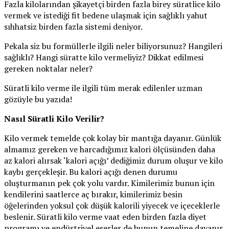
Fazla kilolarından şikayetçi birden fazla birey süratlice kilo
vermek ve istediği fit bedene ulaşmak için sağlıklı yahut
sıhhatsiz birden fazla sistemi deniyor.
Pekala siz bu formüllerle ilgili neler biliyorsunuz? Hangileri
sağlıklı? Hangi süratte kilo vermeliyiz? Dikkat edilmesi
gereken noktalar neler?
Süratli kilo verme ile ilgili tüm merak edilenler uzman
gözüyle bu yazıda!
Nasıl Süratli Kilo Verilir?
Kilo vermek temelde çok kolay bir mantığa dayanır. Günlük
almamız gereken ve harcadığımız kalori ölçüsünden daha
az kalori alırsak ‘kalori açığı’ dediğimiz durum oluşur ve kilo
kaybı gerçekleşir. Bu kalori açığı denen durumu
oluşturmanın pek çok yolu vardır. Kimilerimiz bunun için
kendilerini saatlerce aç bırakır, kimilerimiz besin
öğelerinden yoksul çok düşük kalorili yiyecek ve içeceklerle
beslenir. Süratli kilo verme vaat eden birden fazla diyet
programı ve endüstriyel eserler de bunun temeline dayanır.