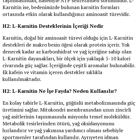
taşınmasından, hasebiyle ATP sentezinden sorumludur. L-
Karnitin ise, bedenimizde bulunan karnitin formları
ortasında etkin olarak kullandığımız aminoasit türevidir.
H2: L-Karnitin Desteklerinin İçeriği Nedir
Karnitin, doğal bir aminoasit türevi olduğu için L-Karnitin
destekleri de makro besin öğesi olarak protein içerir. Yok
denecek kadar az karbonhidrat ve yağ içeriğine sahip olan
L-Karnitin dayanakları, bir ölçek için yaklaşık 5-10 kalori
civarında güç sağlar. İçeriğinde çeşitli aromalar bulunabilir.
Ek kafein ve vitamin içeren destekler sıklıkla
kullanılmaktadır.
H2: L-Karnitin Ne İşe Fayda? Neden Kullanılır?
En kolay tabirle L-Karnitin, göğüslü metabolizmasında güç
üretimini sağlar. Mitokondri membranından uzun zincirli
yağ asitlerinin taşınmasında misyonlu temel moleküldür.
Metabolik tesirlerinden ötürü, yağ oksidasyonunu
hızlandırır ve yağ yakımına yardımcı olması sebebiyle
sportmenler tarafından kullanılır. Ayrıyeten idman