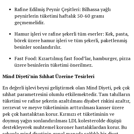
Rafine Edilmiş Peynir Çeşitleri: Bilhassa yağlı
peynirlerin tüketimi haftalık 50-60 gramı
geçmemelidir.
Hamur işleri ve rafine şekerli tüm eserler: Kek, pasta,
börek üzere hamur işleri ve tüm şekerli, paketlenmiş
besinler sonlandırılır.
Fast Food: Kızartılmış fast food’lar, hamburger, pizza
üzere besinlerin tüketimi önerilmez.
Mind Diyeti’nin Sıhhat Üzerine Tesirleri
En değerli işlevi beyni geliştirmek olan Mind Diyeti, pek çok
sıhhat parametresini olumlu etkilemektedir. Tam tahılların
tüketimi ve rafine şekerin azaltılması diyabet riskini azaltır,
zerzevat ve meyve tüketiminin arttırılması kanser üzere
pek çok hastalıktan korur. Kırmızı et tüketiminin ve
doymuş yağın sonlandırılması LDL kolesterolde düşüşü
destekleyerek muhtemel koroner hastalıklardan korur. Bu
sebeple mind diyetinin genel manada sağlıklı bir diyet