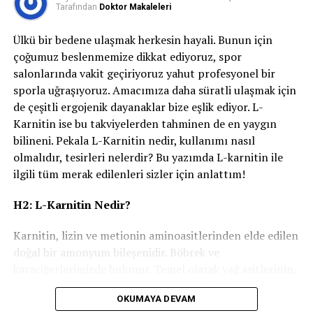
Gastric Sleeve Surgery
:
A popular and highly
Ödül gecikmesine tahammül edemez (hemen
Tarafından
Doktor Makaleleri
effective procedure that reduces the size of the
sonuç ister)
stomach, helping patients achieve significant
Ülkü bir bedene ulaşmak herkesin hayali. Bunun için
Hatalarından ders çıkarmakta zorlanır
weight loss.
çoğumuz beslenmemize dikkat ediyoruz, spor
salonlarında vakit geçiriyoruz yahut profesyonel bir
Çabuk sinirlenir veya öfke patlamaları yaşar
Gastric Balloon (6-month and 12-month
sporla uğraşıyoruz. Amacımıza daha süratli ulaşmak için
options)
:
A non-surgical option that involves
Dikkat eksikliği veya hiperaktivite ile birlikte olabilir
de çeşitli ergojenik dayanaklar bize eşlik ediyor. L-
placing a balloon in the stomach to create a feeling
Karnitin ise bu takviyelerden tahminen de en yaygın
Bu davranışların bir kısmı
çocuğun yaşına, gelişim
of fullness, aiding in weight loss.
bilineni. Pekala L-Karnitin nedir, kullanımı nasıl
düzeyine ve stres faktörlerine göre
değişebilir.
Swallowable Gastric Balloon:
A revolutionary,
olmalıdır, tesirleri nelerdir? Bu yazımda L-karnitin ile
Ancak süreklilik kazanıyorsa, bir uzman desteği
non-invasive treatment that does not require
ilgili tüm merak edilenleri sizler için anlattım!
alınmalıdır.
endoscopy or anesthesia, allowing patients to lose
weight without surgery.
H2: L-Karnitin Nedir?
Dürtüselliğin Nedenleri
Gastric Bypass Surgery
:
A more complex
Karnitin, lizin ve metionin aminoasitlerinden elde edilen
procedure that alters the digestive system to limit
Dürtüsel davranışın birçok biyolojik, psikolojik ve
doğal bir amonyum bileşenidir. Böbrek ve
food intake and nutrient absorption, leading to
çevresel nedeni olabilir:
karaciğerlerimizde bulunur. Temel olarak yağ asitlerinin,
substantial weight loss.
mitokondriye taşınmasından, hasebiyle ATP
1.
Nörolojik Etkenler
Stomach Botox:
A non-surgical treatment that
OKUMAYA DEVAM
sentezinden sorumludur. L-Karnitin ise, bedenimizde