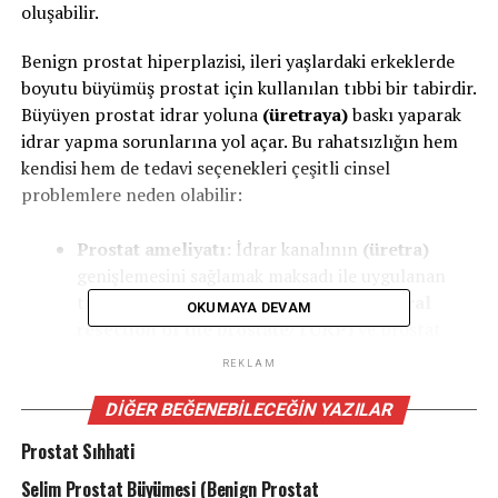
oluşabilir.
Benign prostat hiperplazisi, ileri yaşlardaki erkeklerde
boyutu büyümüş prostat için kullanılan tıbbi bir tabirdir.
Büyüyen prostat idrar yoluna
(üretraya)
baskı yaparak
idrar yapma sorunlarına yol açar. Bu rahatsızlığın hem
kendisi hem de tedavi seçenekleri çeşitli cinsel
problemlere neden olabilir:
Prostat ameliyatı:
İdrar kanalının
(üretra)
genişlemesini sağlamak maksadı ile uygulanan
transüretral prostatektomi
(Transurethral
OKUMAYA DEVAM
resection of the prostate/TURP)
ve prostat
insizyonu
(Transurethral incision of the
REKLAM
prostate/TUIP)
ameliyatlarından sonra
hastalarda boşalma sorunları izlenebilir
(meni
DIĞER BEĞENEBILECEĞIN YAZILAR
gelmemesi – retrograt ejekülasyon)
. Ayrıyeten
Prostat Sıhhati
bu hastalar nadiren de olsa ereksiyon
Selim Prostat Büyümesi (Benign Prostat
sorunlarından yakınabilir