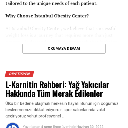
Her çocuk zaman zaman dürtüsel davranabilir, ancak
tailored to the unique needs of each patient.
dürtüsellik belirgin hale geldiğinde;
Why Choose Istanbul Obesity Center?
sosyal ilişkilerde sorunlar,
At Istanbul Obesity Center, we believe that successful
akademik zorluklar,
weight loss is a journey that requires more than just
duygusal dalgalanmalar
surgery—it demands a holistic approach that includes
gibi etkiler gözlemlenebilir.
nutritional guidance, psychological support, and long-
OKUMAYA DEVAM
term follow-up care. Our team of specialized doctors
Dürtüsel Çocuklarda Görülen
and medical professionals work closely with each
patient to develop a personalized treatment plan,
Davranışlar
DIYETISYEN
ensuring the best possible outcomes.
L-Karnitin Rehberi: Yağ Yakıcılar
Dürtüsel çocuklar genellikle şu özellikleri gösterir:
Our Services
Hakkında Tüm Merak Edilenler
We offer a wide range of state-of-the-art treatments,
Konuşurken başkalarının sözünü keser
Ülkü bir bedene ulaşmak herkesin hayali. Bunun için çoğumuz
each designed to help you achieve your weight loss goals
beslenmemize dikkat ediyoruz, spor salonlarında vakit
Oyunlarda kurallara uymakta zorlanır
safely and effectively:
geçiriyoruz yahut profesyonel …
“Bir şey yapmadan önce düşünme” becerisi zayıftır
Yayınlanan
4 sene önce
üzerinde
Haziran 30, 2022