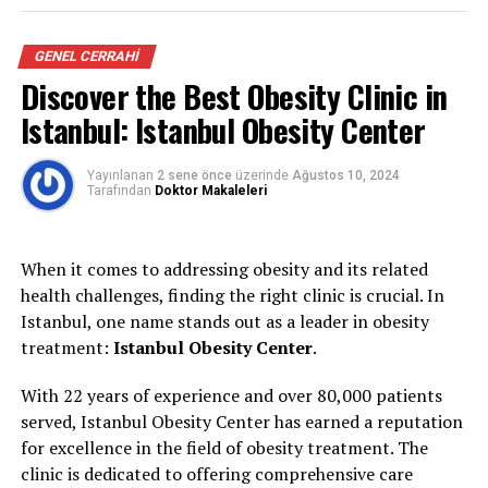
Bazı çocuklar düşünmeden hareket eder, sabırsız
davranır, sırada bekleyemez ya da duygularını kontrol
GENEL CERRAHI
etmekte zorlanır.
Discover the Best Obesity Clinic in
Eğer bu davranışlar sık tekrarlanıyor ve çocuğun okul,
Istanbul: Istanbul Obesity Center
aile ya da sosyal ilişkilerini etkiliyorsa,
dürtüsellik
(impulsivite)
söz konusu olabilir.
Peki dürtüsel davranış tam olarak nedir ve aileler bu
Yayınlanan
2 sene önce
üzerinde
Ağustos 10, 2024
Tarafından
Doktor Makaleleri
durumda ne yapmalı?
Dürtüsellik Nedir?
When it comes to addressing obesity and its related
health challenges, finding the right clinic is crucial. In
Dürtüsellik, bir çocuğun davranışlarını ya da tepkilerini
Istanbul, one name stands out as a leader in obesity
önceden düşünmeden, anlık duygularla
ortaya
treatment:
Istanbul Obesity Center
.
koymasıdır.
Bu durum bir kişilik özelliği değildir; genellikle
beynin
With 22 years of experience and over 80,000 patients
ön bölgesinde yer alan “dürtü kontrol merkezinin”
served, Istanbul Obesity Center has earned a reputation
gelişim hızıyla
ilişkilidir.
for excellence in the field of obesity treatment. The
clinic is dedicated to offering comprehensive care