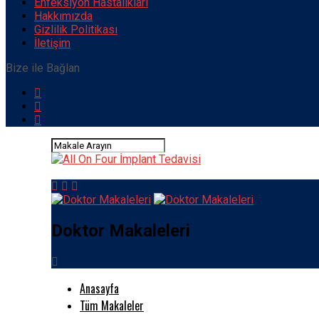
Enfeksiyon Hastalıkları
Hakkımızda
Gizlilik Politikası
İletişim
Bize ile Bağlan
Doktor Makaleleri
Anasayfa
Tüm Makaleler