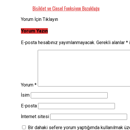
Bisiklet ve Cinsel Fonksiyon Bozukluğu
Yorum İçin Tıklayın
Yorum Yazın
E-posta hesabınız yayımlanmayacak.
Gerekli alanlar
*
i
Yorum
*
İsim
E-posta
İnternet sitesi
Bir dahaki sefere yorum yaptığımda kullanılmak üze