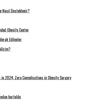
ve Nasıl Desteklenir?
tanbul Obesity Center
Merak Edilenler
ilirim?
s in 2024: Zero Complications in Obesity Surgery
ğından kurtuldu