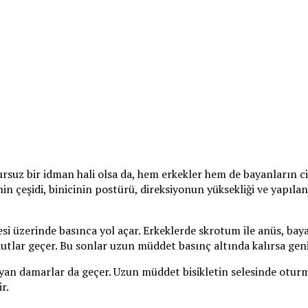
sursuz bir idman hali olsa da, hem erkekler hem de bayanların 
enin çeşidi, binicinin postürü, direksiyonun yüksekliği ve yapı
i üzerinde basınca yol açar. Erkeklerde skrotum ile anüs, baya
lar geçer. Bu sonlar uzun müddet basınç altında kalırsa geni
yan damarlar da geçer. Uzun müddet bisikletin selesinde otur
r.