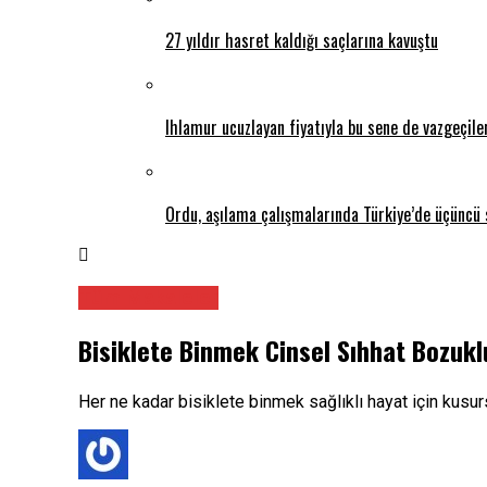
27 yıldır hasret kaldığı saçlarına kavuştu
Ihlamur ucuzlayan fiyatıyla bu sene de vazgeçil
Ordu, aşılama çalışmalarında Türkiye’de üçüncü 
Tüm Makaleler
Bisiklete Binmek Cinsel Sıhhat Bozuk
Her ne kadar bisiklete binmek sağlıklı hayat için kusu