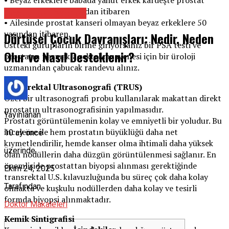
kanseri varsa 40 yaşından itibaren
Çocuk Psikiyatristi
• Ailesinde prostat kanseri olmayan beyaz erkeklere 50
yaşından itibaren.
Dürtüsel Çocuk Davranışları: Nedir, Neden
Üstteki gurupların birine giriyorsanız bir PSA testi ve
Olur ve Nasıl Desteklenir?
prostatın parmakla rektal muayenesi için bir üroloji
uzmanından çabucak randevu alınız.
Transrektal Ultrasonografi (TRUS)
Özel bir ultrasonografi probu kullanılarak makattan direkt
prostatın ultrasonografisinin yapılmasıdır.
Yayınlanan
Prostatı görüntülemenin kolay ve emniyetli bir yoludur. Bu
inceleme ile hem prostatın büyüklüğü daha net
10 ay önce
kıymetlendirilir, hemde kanser olma ihtimali daha yüksek
üzerinde
olan nodüllerin daha düzgün görüntülenmesi sağlanır. En
önemliside prostattan biyopsi alınması gerektiğinde
Ekim 24, 2025
transrektal U.S. kılavuzluğunda bu süreç çok daha kolay
Tarafından
olmakta ve kuşkulu nodüllerden daha kolay ve tesirli
formda biyopsi alınmaktadır.
Doktor Makaleleri
Kemik Sintigrafisi