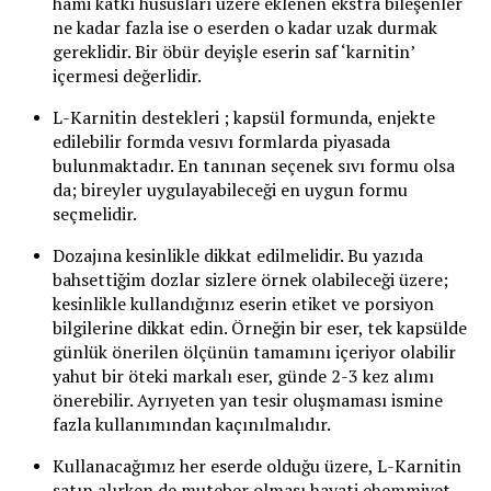
hami katkı hususları üzere eklenen ekstra bileşenler
ne kadar fazla ise o eserden o kadar uzak durmak
gereklidir. Bir öbür deyişle eserin saf ‘karnitin’
içermesi değerlidir.
L-Karnitin destekleri ; kapsül formunda, enjekte
edilebilir formda vesıvı formlarda piyasada
bulunmaktadır. En tanınan seçenek sıvı formu olsa
da; bireyler uygulayabileceği en uygun formu
seçmelidir.
Dozajına kesinlikle dikkat edilmelidir. Bu yazıda
bahsettiğim dozlar sizlere örnek olabileceği üzere;
kesinlikle kullandığınız eserin etiket ve porsiyon
bilgilerine dikkat edin. Örneğin bir eser, tek kapsülde
günlük önerilen ölçünün tamamını içeriyor olabilir
yahut bir öteki markalı eser, günde 2-3 kez alımı
önerebilir. Ayrıyeten yan tesir oluşmaması ismine
fazla kullanımından kaçınılmalıdır.
Kullanacağımız her eserde olduğu üzere, L-Karnitin
satın alırken de muteber olması hayati ehemmiyet