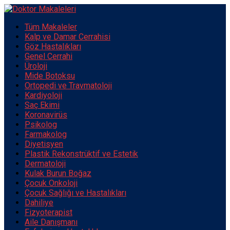
Tüm Makaleler
Kalp ve Damar Cerrahisi
Göz Hastalıkları
Genel Cerrahi
Üroloji
Mide Botoksu
Ortopedi ve Travmatoloji
Kardiyoloji
Saç Ekimi
Koronavirüs
Psikolog
Farmakolog
Diyetisyen
Plastik Rekonstrüktif ve Estetik
Dermatoloji
Kulak Burun Boğaz
Çocuk Onkoloji
Çocuk Sağlığı ve Hastalıkları
Dahiliye
Fizyoterapist
Aile Danışmanı