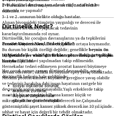
Peki dürtüsel davranış tam olarak nedir ve aileler bu
2- Parmakla rektal muayenede sertlik, nodül tesbit
durumda ne yapmalı?
edilenler.
3-1 ve 2 . unsurun birlikte olduğu hastalar.
Alınan biyopsideki tümörün yaygınlığı ve derecesi ile
Dürtüsellik Nedir?
hastanın PSA düzeyi yapılacak tedavinin
kararlaştırılmasında rol oynar.
Dürtüsellik, bir çocuğun davranışlarını ya da tepkilerini
Prostat Kanseri Nasıl Tedavi Edilir?
önceden düşünmeden, anlık duygularla
ortaya koymasıdır.
Bu durum bir kişilik özelliği değildir; genellikle
beynin ön
1) Watchfull – waiting = Bekle – gör = Takip protokolü
bölgesinde yer alan “dürtü kontrol merkezinin” gelişim
Hastanın bir tedavi yapılmadan takip edilmesidir.
hızıyla
ilişkilidir.
Hernekadar tedavi edilmeyen prostat kanseri büyümeye
Her çocuk zaman zaman dürtüsel davranabilir, ancak
devam edersede , sıklıkla bu büyüme epey yavaş olmaktadır.
dürtüsellik belirgin hale geldiğinde;
Nitekim prostat kanseri büyümesi gereğince yavaş olabilir
ve tedavisiz bırakılsa dahi insan hayatının rastgele bir
sosyal ilişkilerde sorunlar,
devresinde sorun yaratmayabilir.Yaşlı erkeklerde takip
akademik zorluklar,
mantıklı bir seçenektir bilhassa kanser küçük ve
duygusal dalgalanmalar
mikroskopik incelemede düşük dereceli ise.Çalışmalar
gibi etkiler gözlemlenebilir.
göstermiştirki şayet kanser yüksek dereceli ise 10 yıl içinde
sıhhat ve hayat için değerli bir tehdit olmaktadır.