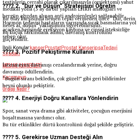
testislerin cerrahi olarak çıkarılmasıyla (orşiektomi) yahut
???? 2.
“Dur ve Düşün” Stratejisini Öğretin
medikal yolla (3 ay da bir yapılan LHRH analogları ve
hergün ağızdan alınan anti androjenlerle) sağlanabilir.
Bir olay karşısında hemen tepki vermeden önce “Dur, derin
Hormon tedavisi hastaların yarısında sıcak basmalarına yol
nefes al, düşün” yaklaşımını öğretebilirsiniz.
açarken hepsinde ereksiyon kaybına ve cinsel isteksizliğe
Bu küçük farkındalık adımı, davranış kontrolünü
sebep olur.
güçlendirir.
İlgili Konular:
kanser
Prostat
Prostat Kanseri
psa
Tedavi̇
???? 3.
Pozitif Pekiştirme Kullanın
Sıradaki
İstenmeyen davranışı cezalandırmak yerine, doğru
MESANE KANSERLERİ
davranışı ödüllendirin.
Kaçırmayın
“Bugün sıranı bekledin, çok güzel!” gibi geri bildirimler
beyni olumlu pekiştirir.
Üroloji Nedir?
???? 4.
Enerjiyi Doğru Kanallara Yönlendirin
Spor, sanat veya drama gibi aktiviteler, çocuğun enerjisini
boşaltmasına yardımcı olur.
Bu tür etkinlikler dürtü kontrolünü doğal şekilde geliştirir.
???? 5.
Gerekirse Uzman Desteği Alın