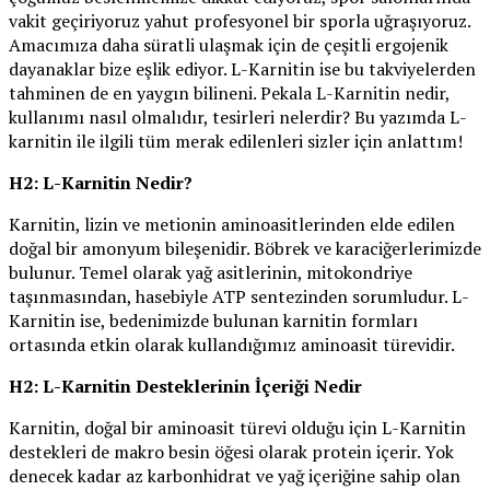
vakit geçiriyoruz yahut profesyonel bir sporla uğraşıyoruz.
Amacımıza daha süratli ulaşmak için de çeşitli ergojenik
dayanaklar bize eşlik ediyor. L-Karnitin ise bu takviyelerden
tahminen de en yaygın bilineni. Pekala L-Karnitin nedir,
kullanımı nasıl olmalıdır, tesirleri nelerdir? Bu yazımda L-
karnitin ile ilgili tüm merak edilenleri sizler için anlattım!
H2: L-Karnitin Nedir?
Karnitin, lizin ve metionin aminoasitlerinden elde edilen
doğal bir amonyum bileşenidir. Böbrek ve karaciğerlerimizde
bulunur. Temel olarak yağ asitlerinin, mitokondriye
taşınmasından, hasebiyle ATP sentezinden sorumludur. L-
Karnitin ise, bedenimizde bulunan karnitin formları
ortasında etkin olarak kullandığımız aminoasit türevidir.
H2: L-Karnitin Desteklerinin İçeriği Nedir
Karnitin, doğal bir aminoasit türevi olduğu için L-Karnitin
destekleri de makro besin öğesi olarak protein içerir. Yok
denecek kadar az karbonhidrat ve yağ içeriğine sahip olan