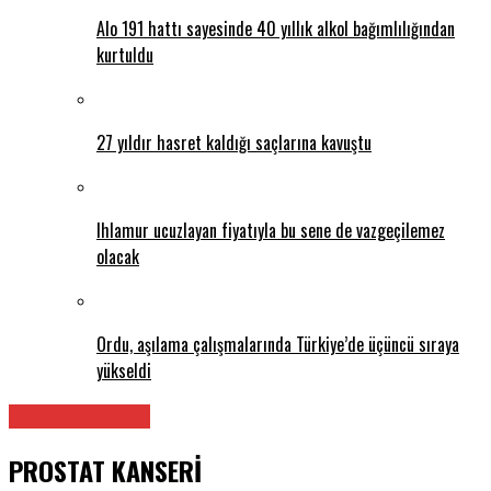
Alo 191 hattı sayesinde 40 yıllık alkol bağımlılığından
kurtuldu
27 yıldır hasret kaldığı saçlarına kavuştu
Ihlamur ucuzlayan fiyatıyla bu sene de vazgeçilemez
olacak
Ordu, aşılama çalışmalarında Türkiye’de üçüncü sıraya
yükseldi
Tüm Makaleler
PROSTAT KANSERİ