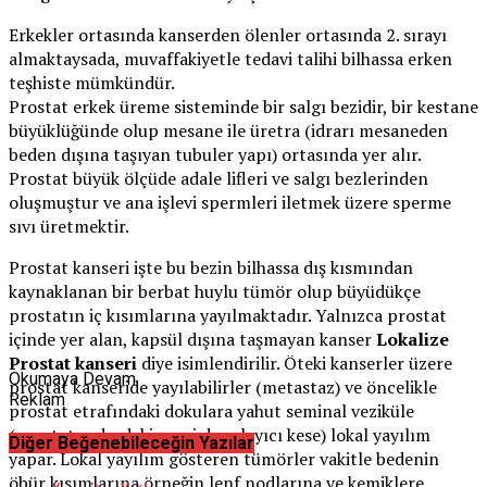
Erkekler ortasında kanserden ölenler ortasında 2. sırayı
almaktaysada, muvaffakiyetle tedavi talihi bilhassa erken
teşhiste mümkündür.
Prostat erkek üreme sisteminde bir salgı bezidir, bir kestane
büyüklüğünde olup mesane ile üretra (idrarı mesaneden
beden dışına taşıyan tubuler yapı) ortasında yer alır.
Prostat büyük ölçüde adale lifleri ve salgı bezlerinden
oluşmuştur ve ana işlevi spermleri iletmek üzere sperme
sıvı üretmektir.
Prostat kanseri işte bu bezin bilhassa dış kısmından
kaynaklanan bir berbat huylu tümör olup büyüdükçe
prostatın iç kısımlarına yayılmaktadır. Yalnızca prostat
içinde yer alan, kapsül dışına taşmayan kanser
Lokalize
Prostat kanseri
diye isimlendirilir. Öteki kanserler üzere
Okumaya Devam
prostat kanseride yayılabilirler (metastaz) ve öncelikle
Reklam
prostat etrafındaki dokulara yahut seminal veziküle
(prostat ardındaki meni depolayıcı kese) lokal yayılım
Diğer Beğenebileceğin Yazılar
yapar. Lokal yayılım gösteren tümörler vakitle bedenin
öbür kısımlarına örneğin lenf nodlarına ve kemiklere