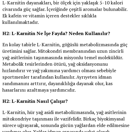
L-Karnitin dayanakları, bir ölçek için yaklaşık 5-10 kalori
civarında güç sağlar. İçeriğinde çeşitli aromalar bulunabilir.
Ek kafein ve vitamin içeren destekler sıklıkla
kullanılmaktadır.
H2: L-Karnitin Ne İşe Fayda? Neden Kullanılır?
En kolay tabirle L-Karnitin, göğüslü metabolizmasında güç
üretimini sağlar. Mitokondri membranından uzun zincirli
yağ asitlerinin taşınmasında misyonlu temel moleküldür.
Metabolik tesirlerinden ötürü, yağ oksidasyonunu
hızlandırır ve yağ yakımına yardımcı olması sebebiyle
sportmenler tarafından kullanılır. Ayrıyeten idman
randımanını arttırır, dayanıklılığa dayanak olur, kas
hasarlarını azaltmaya yardımcıdır.
H2: L-Karnitin Nasıl Çalışır?
L-Karnitin, hür yağ asidi metabolizmasında, yağ asitlerinin
mitokondriye taşınması ile vazifelidir. Birkaç biyokimyasal
sürece uğrayarak, sonunda gücün yağlardan elde edilmesine
yardımcı olur. Yağlar idman esnasında yakıt olarak