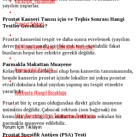
Karaciğer Yağlanması
yayılım yaparlar.
Prostat Kanseri Tanısı için ve Teşhis Sonrası Hang
i
Prostat Sıhhati
Testler Gereklidir?
Prostat kanserini tespit ve daha sonra evrelemek (yayılım
derecesini saptamak) için bir çok test yapılabilir fakat
Bel Fıtığı Nasıl Oluşur, Belirtileri Nelerdir?
bunların hepsi her erkekte gerekli değildir.
Parmakla Makattan Muayene
Hemoroidal Hastalık
Kolay bir muayene biçimi olup hem kanserin tanınmasında,
hemde kanserin prostat içinde lokalize mi yoksa prostat
etrafı dokulara lokal yayılım yapmış mı tespit etmekte
yararlıdır.
Anksiyete (Kaygı) Bozukluğu
Prostat bir iç organ olduğundan direkt gözle muayene
mümkün değildir. Çabucak rektum (son bağırsak) ön
İdrar Kaçırma, İdrar Tutamama, İkontinans
kısmında yer aldığı için makattan rektuma sokulan bir
parmakla muayene edilebilir.
Yorum İçin Tıklayın
Prostat Spesifik Antijen (PSA) Testi