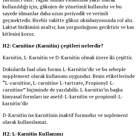
kullanıldığı için, glikojen de yönetimli kullanılır ve bu
sayede idmanlar daha uzun periyodik ve verimli
geçmektedir. Birebir vakitte glikoz oksidasyonunda rol alır.
Laktat birikimini azaltır, kas yorgunluğunu geciktirir ve kas
kitlesini korur.
H2: Carnitine (Karnitin) çeşitleri nelerdir?
Karnitin, L-Karnitin ve D-Karnitin olmak üzere iki çeşittir.
Dokularda faal olan formu L-Karnitin’dir ve bu sebeple
supplement olarak kullanımı uygundur. Besin etiketlerinde
“
L-carnitine
,
L-carnitine L-tartrate
,
Propionyl-L-
carnitine
”
biçiminde de yazılabilir. L-karnitin’in başka
kimyasal formları ise asetil-L-karnitin ve propionil-L-
karnitin’dir
D-Karnitin ise karnitinin inaktif formudur ve suplement
olarak kullanılamaz.
H2: L-Karnitin Kullanımı