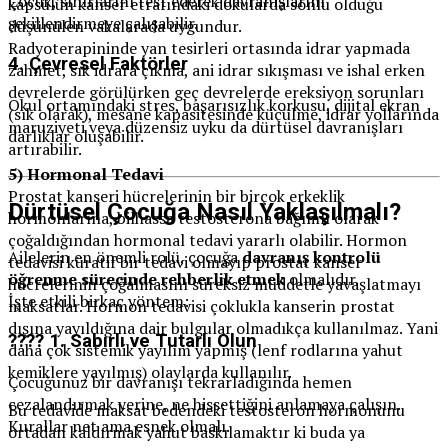
Çocuk, sınırlarını test ederek davranışlarını
kapsülün kanser etrafındaki dokularda sonlu olduğu
şekillendirmeye çalışabilir.
düşünülen vakalarada uygundur.
Radyoterapininde yan tesirleri ortasında idrar yapmada
4.
Çevresel Faktörler
zahmet, sık idrara çıkma, ani idrar sıkışması ve ishal erken
devrelerde görülürken geç devrelerde ereksiyon sorunları
Okul ortamındaki stres, başarısızlık korkusu, dijital ekran
(sık olarak), mesane kapasitesinde küçülme, idrar yollarında
maruziyeti veya düzensiz uyku da dürtüsel davranışları
darlıklar oluşabilir.
artırabilir.
5
) Hormonal Tedavi
Prostat kanseri hücrelerinin bir birçok erkeklik
Dürtüsel Çocuğa Nasıl Yaklaşılmalı?
hormonlarına, bilhassa testosterona bağımlı olarak
çoğaldığından hormonal tedavi yararlı olabilir. Hormon
Ailelerin en önemli rolü, çocuğa
davranış kontrolü
tedavisi küratif bir tedavi olmayıp prostat kanser
öğrenme sürecinde rehberlik etmek
olmalıdır.
hücrelerinin çoğalmasını süreksiz müddetle yavaşlatmayı
İşte etkili birkaç yöntem:
maksatlar. Hormon tedavisi çoklukla kanserin prostat
dışına yayıldığına dair bulgular olmadıkça kullanılmaz. Yani
???? 1.
Sabırlı ve Tutarlı Olun
daha çok sistemik yayılım yapmış (lenf rodlarına yahut
kemiklere yayılmış) olaylarda kullanılır.
Çocuğunuz bir davranışı tekrarladığında hemen
cezalandırmak yerine, ne hissettiğini anlamaya çalışın.
Bu tedavide maksat bedendeki testosteron hormonunu
Kurallar net ama esnek olmalı.
ortadan kaldırmak yahut baskılamaktır ki buda ya