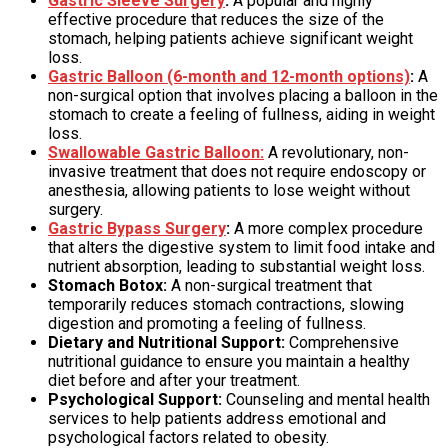
Gastric Sleeve Surgery
:
A popular and highly
effective procedure that reduces the size of the
stomach, helping patients achieve significant weight
loss.
Gastric Balloon (6-month and 12-month options)
:
A
non-surgical option that involves placing a balloon in the
stomach to create a feeling of fullness, aiding in weight
loss.
Swallowable Gastric Balloon:
A revolutionary, non-
invasive treatment that does not require endoscopy or
anesthesia, allowing patients to lose weight without
surgery.
Gastric Bypass Surgery
:
A more complex procedure
that alters the digestive system to limit food intake and
nutrient absorption, leading to substantial weight loss.
Stomach Botox:
A non-surgical treatment that
temporarily reduces stomach contractions, slowing
digestion and promoting a feeling of fullness.
Dietary and Nutritional Support:
Comprehensive
nutritional guidance to ensure you maintain a healthy
diet before and after your treatment.
Psychological Support:
Counseling and mental health
services to help patients address emotional and
psychological factors related to obesity.