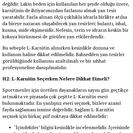
değildir. Lakin beden için kullanılan her şeyde olduğu üzere,
karnitinin de ihtiyacımızdan fazlasını almak yan tesir
yaratabilir. Fazla alınan ölçü çoklukla idrarla birlikte atılsa
da bireye nazaran oluşabilecek yan tesirleri; bulantı, ishal,
kusma, mide ekşimesidir. Nefesin, terin ve idrarın keskin bir
kokuya bürünmesi de görülen yan etkilerdendir.
Bu sebeple L-Karnitin alınırken kesinlikle dozuna ve
kullanım haline dikkat edilmelidir. Bahsedilen yan tesirler
görüldüğünde kullanımı azaltılmalı ve bir sıhhat
profesyoneline danışılmalıdır.
H2: L-Karnitin Seçerken Nelere Dikkat Etmeli?
Sportmenler için üretilen dayanakların sayısı gün geçtikçe
artmakta ve piyasada çok çeşitte L-Karnitin eseri
bulunmaktadır. En yanlışsız eseri seçmek, bizlere azamî
fayda sağlaması ismine değerlidir. Sağlam L-Karnitin
seçmek için birkaç püf noktaya dikkat edilmelidir:
‘İçindekiler’ bilgisi kesinlikle incelenmelidir. İçerisinde