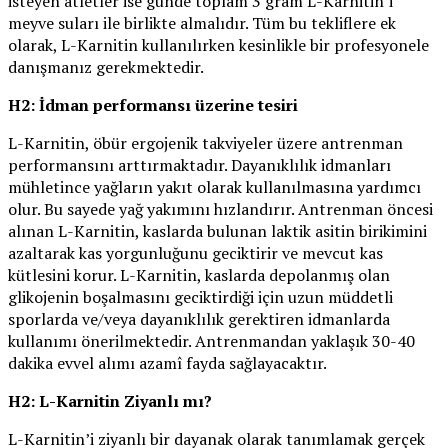
isteyen atletler ise günde toplam 3 gram L-Karnitin’i
meyve suları ile birlikte almalıdır. Tüm bu tekliflere ek
olarak, L-Karnitin kullanılırken kesinlikle bir profesyonele
danışmanız gerekmektedir.
H2: İdman performansı üzerine tesiri
L-Karnitin, öbür ergojenik takviyeler üzere antrenman
performansını arttırmaktadır. Dayanıklılık idmanları
mühletince yağların yakıt olarak kullanılmasına yardımcı
olur. Bu sayede yağ yakımını hızlandırır. Antrenman öncesi
alınan L-Karnitin, kaslarda bulunan laktik asitin birikimini
azaltarak kas yorgunluğunu geciktirir ve mevcut kas
kütlesini korur. L-Karnitin, kaslarda depolanmış olan
glikojenin boşalmasını geciktirdiği için uzun müddetli
sporlarda ve/veya dayanıklılık gerektiren idmanlarda
kullanımı önerilmektedir. Antrenmandan yaklaşık 30-40
dakika evvel alımı azamî fayda sağlayacaktır.
H2: L-Karnitin Ziyanlı mı?
L-Karnitin’i ziyanlı bir dayanak olarak tanımlamak gerçek