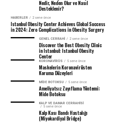
Nedir, Neden Olur ve Nasıl
Desteklenir?
HABERLER
2 sene önce
Istanbul Obesity Center Achieves Global Success
in 2024: Zero Complications in Obesity Surgery
GENEL CERRAHI
2 sene önce
Discover the Best Obesity Clinic
in Istanbul: Istanbul Obesity
Center
KORONAVIRÜS
5 sene önce
Maskelerin Koronavirüsten
Koruma Düzeyleri
MIDE BOTOKSU
5 sene önce
Ameliyatsız Zayıflama Yöntemi:
Mide Botoksu
KALP VE DAMAR CERRAHISI
5 sene önce
Kalp Kası Bandı Hastalığı
(Miyokardiyal Bridge)