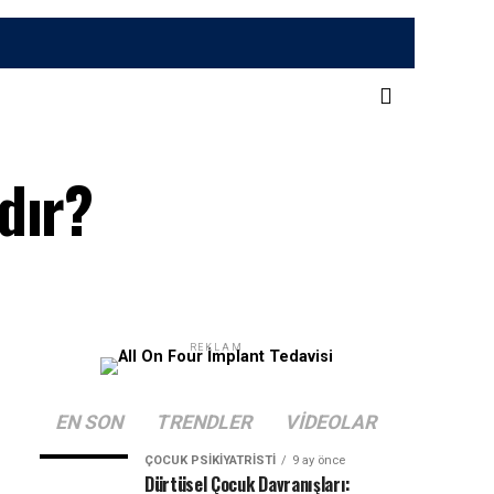
dır?
REKLAM
EN SON
TRENDLER
VIDEOLAR
ÇOCUK PSIKIYATRISTI
9 ay önce
Dürtüsel Çocuk Davranışları: