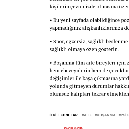
kişilerin çevrenizde olmasına özen
• Bu yeni sayfada olabildiğince poz
yapmadığınız alışkanlıklarınıza d
• Spor, egzersiz, sağlıklı beslenme
sağlıklı olmaya özen gösterin.
• Boşanma tüm aile bireyleri için z
hem ebeveynlerin hem de çocukların
değişimler ile başa çıkmasına yardı
yolunda gitmeyen durumlar hakkınd
olumsuz kalıpları tekrar etmekten 
İLGILI KONULAR:
AILE
BOŞANMA
PSI
KAÇIRMAYIN