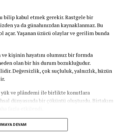
aşadığı hisler isimlendirilip (öfke, hayal
asına ve bu hisleri anlamlandırmasına yardımcı
u bilip kabul etmek gerekir. Rastgele bir
ek emsal durumlar karşısında yapılabilecekler
nizden ya da günahınızdan kaynaklanmaz. Bu
l açar. Yaşanan üzücü olaylar ve gerilim bunda
ve kişinin hayatını olumsuz bir formda
neden olan bir his durum bozukluğudur.
dir. Değersizlik, çok suçluluk, yalnızlık, hüzün
ir.
 yük ve plândemi ile birlikte konutlara
hsal dünyasında bir çöküntü oluşturdu. Birtakım
ha fazla etkilendi.
UMAYA DEVAM