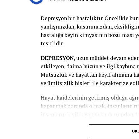
hakkında konuşulabilir. Çocuğun o anda y
kırıklığı, ıstırap gibi) hislerini tanım
Depresyon bir hastalıktır. Öncelikle bun
olunabilir. İleride karşılaşılaşılabilec
yanlışınızdan, kusurunuzdan, eksikliği
birlikte gözden geçirilebilir.
hastalığa beyin kimyasının bozulması yo
tesirlidir.
DEPRESYON
, uzun müddet devam eden 
etkileyen, daima hüzün ve ilgi kaybına 
Mutsuzluk ve hayattan keyif almama hâli
ve ümitsizlik hisleri ile karakterize edil
Hayat kaidelerinin getirmiş olduğu ağır
kapanmak zorunda olmak, insanların ru
insanların kişilik yapısı bu durumdan da
Depresyon neden kaynaklanır?
OK