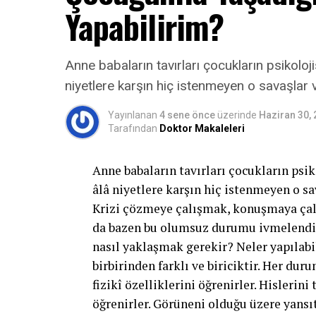
Yapabilirim?
Anne babaların tavırları çocukların psikoloji
niyetlere karşın hiç istenmeyen o savaşlar 
Yayınlanan
4 sene önce
üzerinde
Haziran 30,
Tarafından
Doktor Makaleleri
Anne babaların tavırları çocukların psik
âlâ niyetlere karşın hiç istenmeyen o sa
Krizi çözmeye çalışmak, konuşmaya çalı
da bazen bu olumsuz durumu ivmelendire
nasıl yaklaşmak gerekir? Neler yapılabi
birbirinden farklı ve biriciktir. Her du
fizikî özelliklerini öğrenirler. Hislerin
öğrenirler. Görüneni olduğu üzere yansıt