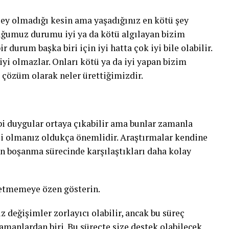
şey olmadığı kesin ama yaşadığınız en kötü şey
duğumuz durumu iyi ya da kötü algılayan bizim
r durum başka biri için iyi hatta çok iyi bile olabilir.
iyi olmazlar. Onları kötü ya da iyi yapan bizim
a çözüm olarak neler ürettiğimizdir.
ibi duygular ortaya çıkabilir ama bunlar zamanla
tli olmanız oldukça önemlidir. Araştırmalar kendine
rin boşanma sürecinde karşılaştıkları daha kolay
ybetmemeye özen gösterin.
 değişimler zorlayıcı olabilir, ancak bu süreç
manlardan biri. Bu süreçte size destek olabilecek