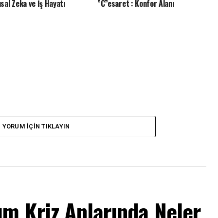
sal Zeka ve İş Hayatı
”C”esaret : Konfor Alanı
YORUM İÇIN TIKLAYIN
m Kriz Anlarında Neler