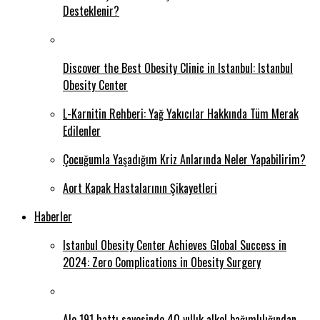
Desteklenir?
Discover the Best Obesity Clinic in Istanbul: Istanbul
Obesity Center
L-Karnitin Rehberi: Yağ Yakıcılar Hakkında Tüm Merak
Edilenler
Çocuğumla Yaşadığım Kriz Anlarında Neler Yapabilirim?
Aort Kapak Hastalarının Şikayetleri
Haberler
Istanbul Obesity Center Achieves Global Success in
2024: Zero Complications in Obesity Surgery
Alo 191 hattı sayesinde 40 yıllık alkol bağımlılığından