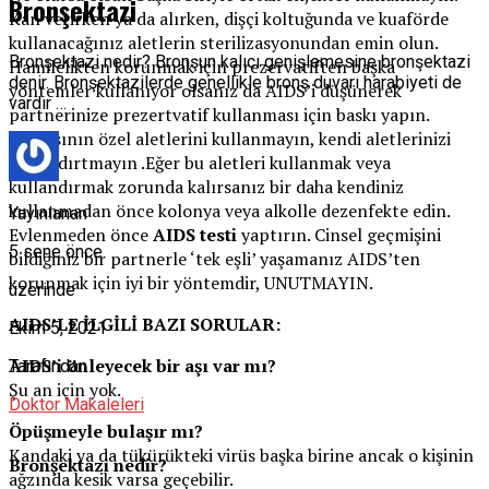
Bronşektazi
Kan verirken ya da alırken, dişçi koltuğunda ve kuaförde
kullanacağınız aletlerin sterilizasyonundan emin olun.
Bronşektazi nedir? Bronşun kalıcı genişlemesine bronşektazi
Hamilelikten korunmak için prezervatiften başka
denir. Bronşektazilerde genellikle bronş duvarı harabiyeti de
yöntemler kullanıyor olsanız da AIDS’i düşünerek
vardır …
partnerinize prezertvatif kullanması için baskı yapın.
Başkasının özel aletlerini kullanmayın, kendi aletlerinizi
kullandırtmayın .Eğer bu aletleri kullanmak veya
kullandırmak zorunda kalırsanız bir daha kendiniz
kullanmadan önce kolonya veya alkolle dezenfekte edin.
Yayınlanan
Evlenmeden önce
AIDS testi
yaptırın. Cinsel geçmişini
5 sene önce
bildiğiniz bir partnerle ‘tek eşli’ yaşamanız AIDS’ten
korunmak için iyi bir yöntemdir, UNUTMAYIN.
üzerinde
AIDS’LE İLGİLİ BAZI SORULAR:
Ekim 5, 2021
AIDS’i önleyecek bir aşı var mı?
Tarafından
Şu an için yok.
Doktor Makaleleri
Öpüşmeyle bulaşır mı?
Kandaki ya da tükürükteki virüs başka birine ancak o kişinin
Bronşektazi nedir?
ağzında kesik varsa geçebilir.