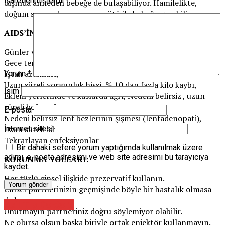
işaretlenmişlerdir
dışında anneden bebeğe de bulaşabiliyor. Hamilelikte,
doğum sırasında veya anne sütü ile bebeğe geçebiliyor.
AIDS’İN BELİRTİLERİ
Günler veya aylar süren ateş,
Gece terlemesi,
İştah azalması,
Yorum
*
Uzun süreli yorgunluk hissi, % 10 dan fazla kilo kaybı,
İsim
Eklem yerlerinde ve kaslarda ağrı, Nedeni belirsiz , uzun
süreli boğaz ağrısı,
E-posta
Nedeni belirsiz lenf bezlerinin şişmesi (lenfadenopati),
Uzun süreli ishal,
İnternet sitesi
Tekrarlayan enfeksiyonlar
Bir dahaki sefere yorum yaptığımda kullanılmak üzere
adımı, e-posta adresimi ve web site adresimi bu tarayıcıya
KORUNMA YOLLARI:
kaydet.
Her türlü cinsel ilişkide prezervatif kullanın.
Cinsel partnerinizin geçmişinde böyle bir hastalık olmasa
da korunun.
Acil Tıp Doktoru
Unutmayın partneriniz doğru söylemiyor olabilir.
Ne olursa olsun başka biriyle ortak enjektör kullanmayın.