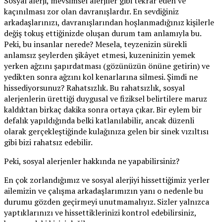
Sosyal alerji, mevsimsel alerjiler gibi tekrar eden ve
kaçınılması zor olan davranışlardır. En sevdiğiniz
arkadaşlarınızı, davranışlarından hoşlanmadığınız kişilerle
değiş tokuş ettiğinizde oluşan durum tam anlamıyla bu.
Peki, bu insanlar nerede? Mesela, teyzenizin sürekli
anlamsız şeylerden şikâyet etmesi, kuzeninizin yemek
yerken ağzını şapırdatması (gözünüzün önüne getirin) ve
yedikten sonra ağzını kol kenarlarına silmesi. Şimdi ne
hissediyorsunuz? Rahatsızlık. Bu rahatsızlık, sosyal
alerjenlerin ürettiği duygusal ve fiziksel belirtilere maruz
kaldıktan birkaç dakika sonra ortaya çıkar. Bir eylem bir
defalık yapıldığında belki katlanılabilir, ancak düzenli
olarak gerçekleştiğinde kulağınıza gelen bir sinek vızıltısı
gibi bizi rahatsız edebilir.
Peki, sosyal alerjenler hakkında ne yapabilirsiniz?
En çok zorlandığımız ve sosyal alerjiyi hissettiğimiz yerler
ailemizin ve çalışma arkadaşlarımızın yanı o nedenle bu
durumu gözden geçirmeyi unutmamalıyız. Sizler yalnızca
yaptıklarınızı ve hissettiklerinizi kontrol edebilirsiniz,