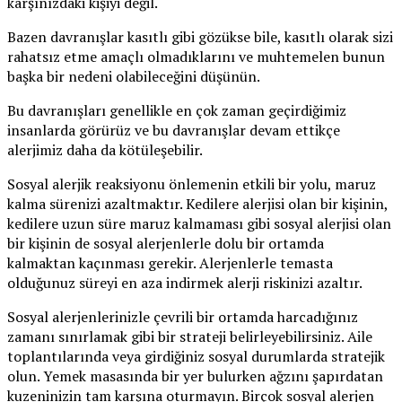
karşınızdaki kişiyi değil.
Bazen davranışlar kasıtlı gibi gözükse bile, kasıtlı olarak sizi
rahatsız etme amaçlı olmadıklarını ve muhtemelen bunun
başka bir nedeni olabileceğini düşünün.
Bu davranışları genellikle en çok zaman geçirdiğimiz
insanlarda görürüz ve bu davranışlar devam ettikçe
alerjimiz daha da kötüleşebilir.
Sosyal alerjik reaksiyonu önlemenin etkili bir yolu, maruz
kalma sürenizi azaltmaktır. Kedilere alerjisi olan bir kişinin,
kedilere uzun süre maruz kalmaması gibi sosyal alerjisi olan
bir kişinin de sosyal alerjenlerle dolu bir ortamda
kalmaktan kaçınması gerekir. Alerjenlerle temasta
olduğunuz süreyi en aza indirmek alerji riskinizi azaltır.
Sosyal alerjenlerinizle çevrili bir ortamda harcadığınız
zamanı sınırlamak gibi bir strateji belirleyebilirsiniz. Aile
toplantılarında veya girdiğiniz sosyal durumlarda stratejik
olun. Yemek masasında bir yer bulurken ağzını şapırdatan
kuzeninizin tam karşına oturmayın. Birçok sosyal alerjen