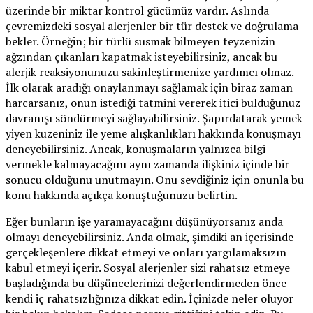
üzerinde bir miktar kontrol gücümüz vardır. Aslında
çevremizdeki sosyal alerjenler bir tür destek ve doğrulama
bekler. Örneğin; bir türlü susmak bilmeyen teyzenizin
ağzından çıkanları kapatmak isteyebilirsiniz, ancak bu
alerjik reaksiyonunuzu sakinleştirmenize yardımcı olmaz.
İlk olarak aradığı onaylanmayı sağlamak için biraz zaman
harcarsanız, onun istediği tatmini vererek itici bulduğunuz
davranışı söndürmeyi sağlayabilirsiniz. Şapırdatarak yemek
yiyen kuzeniniz ile yeme alışkanlıkları hakkında konuşmayı
deneyebilirsiniz. Ancak, konuşmaların yalnızca bilgi
vermekle kalmayacağını aynı zamanda ilişkiniz içinde bir
sonucu olduğunu unutmayın. Onu sevdiğiniz için onunla bu
konu hakkında açıkça konuştuğunuzu belirtin.
Eğer bunların işe yaramayacağını düşünüyorsanız anda
olmayı deneyebilirsiniz. Anda olmak, şimdiki an içerisinde
gerçekleşenlere dikkat etmeyi ve onları yargılamaksızın
kabul etmeyi içerir. Sosyal alerjenler sizi rahatsız etmeye
başladığında bu düşüncelerinizi değerlendirmeden önce
kendi iç rahatsızlığınıza dikkat edin. İçinizde neler oluyor