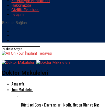
Enfeksiyon Hastalıkları
Hakkımızda
Gizlilik Politikası
İletişim
Bize ile Bağlan
Doktor Makaleleri
Anasayfa
Tüm Makaleler
Dürtüsel Çocuk Davranışları: Nedir, Neden Olur ve Nasıl