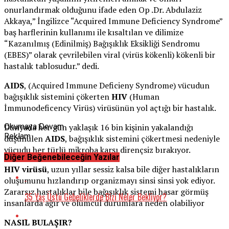
onurlandırmak olduğunu ifade eden Op .Dr. Abdulaziz
Akkaya,” İngilizce “Acquired Immune Deficiency Syndrome”
baş harflerinin kullanımı ile kısaltılan ve dilimize
“Kazanılmış (Edinilmiş) Bağışıklık Eksikliği Sendromu
(EBES)” olarak çevrilebilen viral (virüs kökenli) kökenli bir
hastalık tablosudur.” dedi.
AIDS
, (Acquired Immune Deficieny Syndrome) vücudun
bağışıklık sistemini çökerten
HIV
(Human
İmmunodeficency Virüs) virüsünün yol açtığı bir hastalık.
Dünyada her gün yaklaşık 16 bin kişinin yakalandığı
Okumaya Devam
Reklam
düşünülen
AIDS
, bağışıklık sistemini çökertmesi nedeniyle
vücudu her türlü mikroba karşı dirençsiz bırakıyor.
Diğer Beğenebileceğin Yazılar
HIV virüsü
, uzun yıllar sessiz kalsa bile diğer hastalıkların
oluşumunu hızlandırıp organizmayı sinsi sinsi yok ediyor.
Zararsız hastalıklar bile bağışıklık sistemi hasar görmüş
35 Yaş Üstü Gebeliklerde Bizi Neler Bekliyor?
insanlarda ağır ve ölümcül durumlara neden olabiliyor
NASIL BULAŞIR?