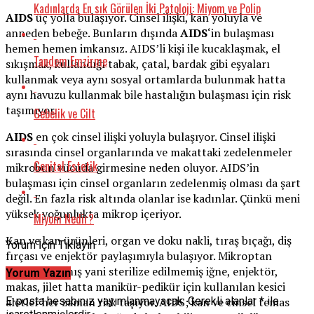
Kadınlarda En sık Görülen İki Patoloji: Miyom ve Polip
AIDS
üç yolla bulaşıyor. Cinsel ilişki, kan yoluyla ve
anneden bebeğe. Bunların dışında
AIDS
‘in bulaşması
hemen hemen imkansız. AIDS’li kişi ile kucaklaşmak, el
Tandem Emzirme
sıkışmak, kullandığı tabak, çatal, bardak gibi eşyaları
kullanmak veya aynı sosyal ortamlarda bulunmak hatta
aynı havuzu kullanmak bile hastalığın bulaşması için risk
taşımıyor.
Gebelik ve Cilt
AIDS
en çok cinsel ilişki yoluyla bulaşıyor. Cinsel ilişki
sırasında cinsel organlarında ve makattaki zedelenmeler
Genital Estetik
mikrobun vücuda girmesine neden oluyor. AIDS’in
bulaşması için cinsel organların zedelenmiş olması da şart
değil. En fazla risk altında olanlar ise kadınlar. Çünkü meni
yüksek yoğunlukta mikrop içeriyor.
Miyom Nedir?
Kan ve kan ürünleri, organ ve doku nakli, tıraş bıçağı, diş
Yorum İçin Tıklayın
fırçası ve enjektör paylaşımıyla bulaşıyor. Mikroptan
arındırılmamış yani sterilize edilmemiş iğne, enjektör,
Yorum Yazın
makas, jilet hatta manikür-pedikür için kullanılan kesici
aletler her zaman risk taşıyor. AIDS; kan ve cinsel temas
E-posta hesabınız yayımlanmayacak.
Gerekli alanlar
*
ile