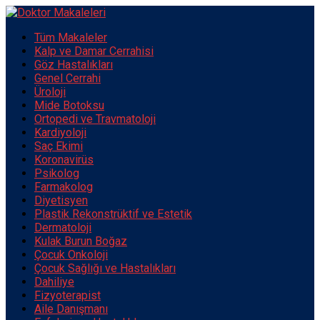
Tüm Makaleler
Kalp ve Damar Cerrahisi
Göz Hastalıkları
Genel Cerrahi
Üroloji
Mide Botoksu
Ortopedi ve Travmatoloji
Kardiyoloji
Saç Ekimi
Koronavirüs
Psikolog
Farmakolog
Diyetisyen
Plastik Rekonstrüktif ve Estetik
Dermatoloji
Kulak Burun Boğaz
Çocuk Onkoloji
Çocuk Sağlığı ve Hastalıkları
Dahiliye
Fizyoterapist
Aile Danışmanı