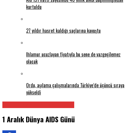
kurtuldu
27 yıldır hasret kaldığı saçlarına kavuştu
Ihlamur ucuzlayan fiyatıyla bu sene de vazgeçilemez
olacak
Ordu, aşılama çalışmalarında Türkiye’de üçüncü sıraya
yükseldi
Kadın Hastalıkları ve Doğum
1 Aralık Dünya AIDS Günü