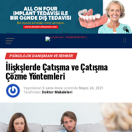
PSIKOLOJIK DANIŞMAN VE REHBER
İlişkşlerde Çatışma ve Çatışma
Çözme Yöntemleri
Yayınlanan
5 sene önce
üzerinde
Mayıs 24, 2021
Tarafından
Doktor Makaleleri