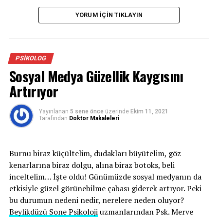
Yıpranmamış, iyi giden bir ilişkide haftada bir çatışma
yaşandığı gözlenmiştir. Sıkıntılı ilişkilerde günde bir ya
YORUM İÇIN TIKLAYIN
da daha fazla çatışma yaşanabilir.
Çatışma yaşayan çiftler konunun kendilerine göre
önemine, yaşanan çatışmaların sıklığına, tarafların konu
PSIKOLOG
üzerine getirdikleri çözüm önerilerine göre çatışmayı
Sosyal Medya Güzellik Kaygısını
bitirip bitirmemeye karar verirler. Uzmanlar çatışmayı
yönetebilmek ve doğru şekilde sonuçlandırmak için bazı
Artırıyor
ilkelere dikkat etmek gerektiğini açıklamıştır.
Çatışmayla Başa Çıkma Yöntemleri
Yayınlanan
5 sene önce
üzerinde
Ekim 11, 2021
Tarafından
Doktor Makaleleri
– Uzlaşmaya hazır olun.
– Konuya odaklanın, dikkatinizi başka şeylere
dağıtmayın.
Burnu biraz küçültelim, dudakları büyütelim, göz
– Tarafsız bir yerlerde konuşun.
kenarlarına biraz dolgu, alına biraz botoks, beli
inceltelim… İşte oldu! Günümüzde sosyal medyanın da
– Aç ya da yorgun olduğunuzda çatışmadan uzak durun.
etkisiyle güzel görünebilme çabası giderek artıyor. Peki
– Kendinize zaman tanıyın, aceleye getirmeyin.
bu durumun nedeni nedir, nerelere neden oluyor?
– Mizah anlayışımızı hazır tutun.
Beylikdüzü Sone Psikoloji
uzmanlarından Psk. Merve
– Dürüstçe kavga edin, suçlamaktan kaçının.