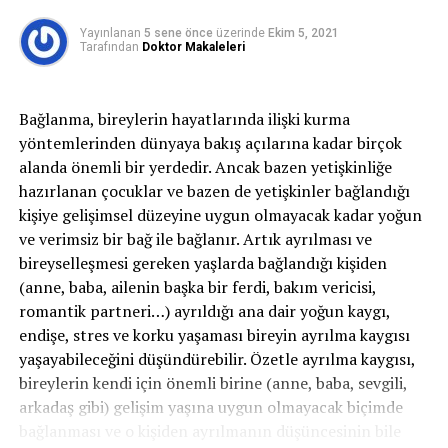
SIRADAKI
koşulların değişimi ve gelişimi, tarihsel süreçler ile
Evlilik ve Sadakatsizlik
Yayınlanan
5 sene önce
üzerinde
Ekim 5, 2021
birlikte erkek bedeninin de artık bu yoruma ve vurguya
Tarafından
Doktor Makaleleri
dahil edildiğini söyleyen Psk. Yılmaz, günümüzde
KAÇIRMAYIN
Diş Fırçalarken Yapılan Yanlışlar
bedensel güzelliğin, herkes için belki de tarih
dönemlerinin hiçbirinde olmadığı kadar dikkat edilen,
Bağlanma, bireylerin hayatlarında ilişki kurma
ilgilenilen ve sahip olmak için çaba gösterilen bir özellik
yöntemlerinden dünyaya bakış açılarına kadar birçok
olduğunun altını çiziyor.
alanda önemli bir yerdedir. Ancak bazen yetişkinliğe
hazırlanan çocuklar ve bazen de yetişkinler bağlandığı
Güzellik dayatmasının dışında kalmak kişiyi
kişiye gelişimsel düzeyine uygun olmayacak kadar yoğun
güvensiz kılıyor
ve verimsiz bir bağ ile bağlanır. Artık ayrılması ve
bireyselleşmesi gereken yaşlarda bağlandığı kişiden
Güzel görünüme verilen önemle birlikte birçok kişi
(anne, baba, ailenin başka bir ferdi, bakım vericisi,
çekici, beğenilir ve tercih edilebilir olma arzusuyla daha
romantik partneri…) ayrıldığı ana dair yoğun kaygı,
güzel görünebilmek için yoğun ve çaba içine giriyor.
endişe, stres ve korku yaşaması bireyin ayrılma kaygısı
Estetik ve güzellik ihtiyacı, kişinin güzelliğinin tadını
yaşayabileceğini düşündürebilir. Özetle ayrılma kaygısı,
çıkarma ve güzelliğe teşvik arzusunu ifade ediyor. En son
bireylerin kendi için önemli birine (anne, baba, sevgili,
stilleri takip etmenin, belli bir tarza sahip olmanın,
arkadaş gibi) gelişim yaşına uygun olmayacak biçimde
makyaj yapmanın kişinin estetik anlayışını ifade etme
bağlanması ve o kişiden ayrılmanın düşüncesinin bile
biçimi olduğunu söyleyen Psk. Yılmaz, bireysel güzellik