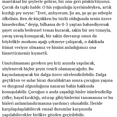
mantıksal bir şeylerle gelirse, biz onu geri püskürtüyoruz.
Çocuk da tıpkı halde. O his yoğunluğu içerisindeyken, artık
kızdığı şey neyse: “Evet, anlıyorum. Şu an, şu şu şu sebeple
öfkelisin. Ben de küçükken bu türlü olduğunda senin üzere
hissederdim.” deyip, bilhassa de 0-3 yaştan bahsediyorsak
şayet orada bedensel temas kurarak, sakin bir ses tonuyla,
yavaş yavaş konuşarak, biz sakin davranıp onun da
böylelikle modunu aşağı çekmeye çalışarak, o dakikada
itimat veriyor olmamız ve hissini anladığımızı ona
hissettirmemiz kıymetli.
Unutulmaması gereken şey kriz anında yapılacak,
söylenecek hiçbir şeyin tesirli olamayacağıdır. Bu
kaçınılamayacak bir dalga üzere nitelendirilebilir. Dalga
geçtikten ve sular biraz durulduktan sonra çocuğun yaşına
ve duygusal olgunluğuna nazaran bahis hakkında
konuşulabilir. Çocuğun o anda yaşadığı hisler isimlendirilip
(öfke, hayal kırıklığı, ıstırap gibi) hislerini tanımasına ve bu
hisleri anlamlandırmasına yardımcı olunabilir. İleride
karşılaşılaşılabilecek emsal durumlar karşısında
yapılabilecekler birlikte gözden geçirilebilir.