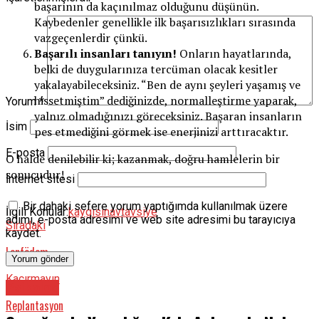
başarının da kaçınılmaz olduğunu düşünün.
Kaybedenler genellikle ilk başarısızlıkları sırasında
vazgeçenlerdir çünkü.
Başarılı insanları tanıyın!
Onların hayatlarında,
belki de duygularınıza tercüman olacak kesitler
yakalayabileceksiniz. “Ben de aynı şeyleri yaşamış ve
hissetmiştim” dediğinizde, normalleştirme yaparak,
Yorum
*
yalnız olmadığınızı göreceksiniz. Başaran insanların
İsim
pes etmediğini görmek ise enerjinizi arttıracaktır.
E-posta
O halde denilebilir ki; kazanmak, doğru hamlelerin bir
sonucudur!
İnternet sitesi
Bir dahaki sefere yorum yaptığımda kullanılmak üzere
İlgili Konular:
kaygı
sınav
tavsiye
adımı, e-posta adresimi ve web site adresimi bu tarayıcıya
Sıradaki
kaydet.
Lenfödem
Kaçırmayın
Psikolog
Replantasyon