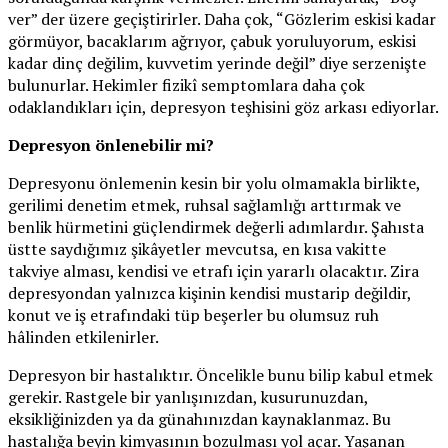
ver” der üzere geçiştirirler. Daha çok, “Gözlerim eskisi kadar
görmüyor, bacaklarım ağrıyor, çabuk yoruluyorum, eskisi
kadar dinç değilim, kuvvetim yerinde değil” diye serzenişte
bulunurlar. Hekimler fizikî semptomlara daha çok
odaklandıkları için, depresyon teşhisini göz arkası ediyorlar.
Depresyon önlenebilir mi?
Depresyonu önlemenin kesin bir yolu olmamakla birlikte,
gerilimi denetim etmek, ruhsal sağlamlığı arttırmak ve
benlik hürmetini güçlendirmek değerli adımlardır. Şahısta
üstte saydığımız şikâyetler mevcutsa, en kısa vakitte
takviye alması, kendisi ve etrafı için yararlı olacaktır. Zira
depresyondan yalnızca kişinin kendisi mustarip değildir,
konut ve iş etrafındaki tüp beşerler bu olumsuz ruh
hâlinden etkilenirler.
Depresyon bir hastalıktır. Öncelikle bunu bilip kabul etmek
gerekir. Rastgele bir yanlışınızdan, kusurunuzdan,
eksikliğinizden ya da günahınızdan kaynaklanmaz. Bu
hastalığa beyin kimyasının bozulması yol açar. Yaşanan