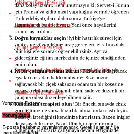
Anksiyete (Kaygı) Bozukluğu
daha kolay uzanır. Hem unutmayın ki; Servet-i Fünun
için Fransa’ya gidip nasıl yapıldığını yerinde öğrenen
Türk edebiyatçıları, daha sonra Türkiye’ye
Akupunktur ve İmtihan Başarısı
taşımışlardı bu edebiyatı. Yani önce hayallerini
somutlaştırdılar…
Doğru kaynaklar seçin!
iyi bir hazırlık süreci için
kalitesine güvendiğiniz araç gereçleri, etrafınızdaki
Ayrılma Kaygısı Bozukluğu
bilir kişilere sorarak öğrenebilirsiniz. Ayrıca
gideceğiniz eğitim merkezinin de içinize sindiğinden
emin olun.
Sosyal anksiyete bozukluğu nedir? / sosyal fobi hakkında
İyi bir çalışma ortamı kurun!
Dikkatinizi dağıtacak
eşyaları ortadan kaldırmalısınız. Size huzur
sağlayacak bir çiçek saksısını odanızın bir köşesine
yerleştirebilirsiniz. Önemli olan, sade ve düzenli bir
Çocuklarda Kaygı Ve Korku
çalışma odası düzenleyebilmenizdir.
Yorum İçin Tıklayın
Kendinizin terapisti olun!
Bir önceki sınavda eksik
gördüğünüz ne varsa hazırlık adına, onları listeleyin.
Yorum Yazın
Başarıyı istediğinizi kendinize hatırlatın. Bazen inişler
de yaşayabilirsiniz. Fakat tüm bunların normal
E-posta hesabınız yayımlanmayacak.
Gerekli alanlar
*
ile
olduğunu, istikrarla çalışmaya devam ettiğinizde
işaretlenmişlerdir