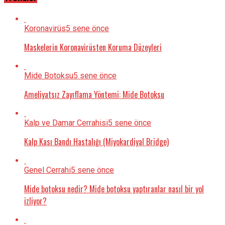
Koronavirüs
5 sene önce
Maskelerin Koronavirüsten Koruma Düzeyleri
Mide Botoksu
5 sene önce
Ameliyatsız Zayıflama Yöntemi: Mide Botoksu
Kalp ve Damar Cerrahisi
5 sene önce
Kalp Kası Bandı Hastalığı (Miyokardiyal Bridge)
Genel Cerrahi
5 sene önce
Mide botoksu nedir? Mide botoksu yaptıranlar nasıl bir yol
izliyor?