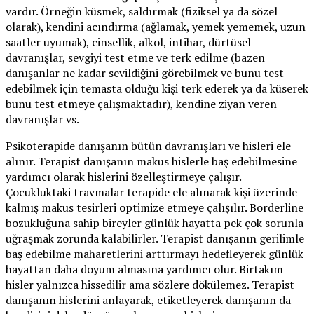
vardır. Örneğin küsmek, saldırmak (fiziksel ya da sözel
olarak), kendini acındırma (ağlamak, yemek yememek, uzun
saatler uyumak), cinsellik, alkol, intihar, dürtüsel
davranışlar, sevgiyi test etme ve terk edilme (bazen
danışanlar ne kadar sevildiğini görebilmek ve bunu test
edebilmek için temasta olduğu kişi terk ederek ya da küserek
bunu test etmeye çalışmaktadır), kendine ziyan veren
davranışlar vs.
Psikoterapide danışanın bütün davranışları ve hisleri ele
alınır. Terapist danışanın makus hislerle baş edebilmesine
yardımcı olarak hislerini özelleştirmeye çalışır.
Çocukluktaki travmalar terapide ele alınarak kişi üzerinde
kalmış makus tesirleri optimize etmeye çalışılır. Borderline
bozukluğuna sahip bireyler günlük hayatta pek çok sorunla
uğraşmak zorunda kalabilirler. Terapist danışanın gerilimle
baş edebilme maharetlerini arttırmayı hedefleyerek günlük
hayattan daha doyum almasına yardımcı olur. Birtakım
hisler yalnızca hissedilir ama sözlere dökülemez. Terapist
danışanın hislerini anlayarak, etiketleyerek danışanın da