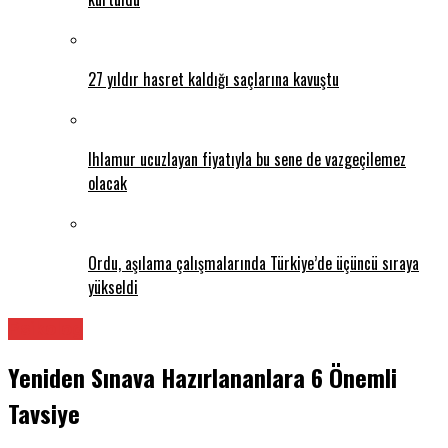
27 yıldır hasret kaldığı saçlarına kavuştu
Ihlamur ucuzlayan fiyatıyla bu sene de vazgeçilemez
olacak
Ordu, aşılama çalışmalarında Türkiye’de üçüncü sıraya
yükseldi
Psikolog
Yeniden Sınava Hazırlananlara 6 Önemli
Tavsiye