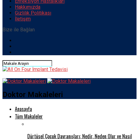
Enfeksiyon Hastalıkları
Hakkımızda
Gizlilik Politikası
İletişim
Bize ile Bağlan
Doktor Makaleleri
Anasayfa
Tüm Makaleler
Dürtüsel Çocuk Davranışları: Nedir, Neden Olur ve Nasıl