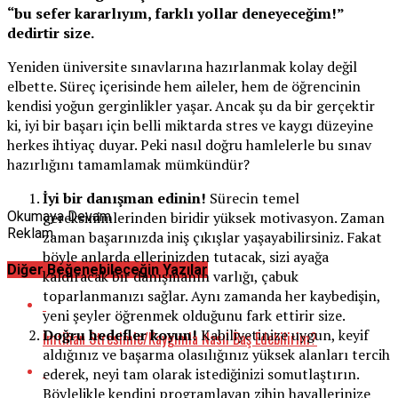
“bu sefer kararlıyım, farklı yollar deneyeceğim!”
dedirtir size.
Yeniden üniversite sınavlarına hazırlanmak kolay değil
elbette. Süreç içerisinde hem aileler, hem de öğrencinin
kendisi yoğun gerginlikler yaşar. Ancak şu da bir gerçektir
ki, iyi bir başarı için belli miktarda stres ve kaygı düzeyine
herkes ihtiyaç duyar. Peki nasıl doğru hamlelerle bu sınav
hazırlığını tamamlamak mümkündür?
İyi bir danışman edinin!
Sürecin temel
Okumaya Devam
gereksinimlerinden biridir yüksek motivasyon. Zaman
Reklam
zaman başarınızda iniş çıkışlar yaşayabilirsiniz. Fakat
böyle anlarda ellerinizden tutacak, sizi ayağa
Diğer Beğenebileceğin Yazılar
kaldıracak bir danışmanın varlığı, çabuk
toparlanmanızı sağlar. Aynı zamanda her kaybedişin,
yeni şeyler öğrenmek olduğunu fark ettirir size.
Doğru hedefler koyun!
Kabiliyetinize uygun, keyif
İmtihan Stresimle/Kaygımla Nasıl Baş Edebilirim?
aldığınız ve başarma olasılığınız yüksek alanları tercih
ederek, neyi tam olarak istediğinizi somutlaştırın.
Böylelikle kendini programlayan zihin hayallerinize