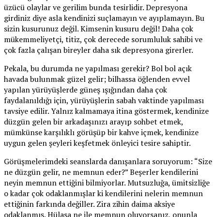
üzücü olaylar ve gerilim bunda tesirlidir. Depresyona
girdiniz diye asla kendinizi suçlamayın ve ayıplamayın. Bu
sizin kusurunuz değil. Kimsenin kusuru değil! Daha çok
mükemmeliyetçi, titiz, çok derecede sorumluluk sahibi ve
çok fazla çalışan bireyler daha sık depresyona girerler.
Pekala, bu durumda ne yapılması gerekir? Bol bol açık
havada bulunmak güzel gelir; bilhassa öğlenden evvel
yapılan yürüyüşlerde güneş ışığından daha çok
faydalanıldığı için, yürüyüşlerin sabah vaktinde yapılması
tavsiye edilir. Yalnız kalmamaya itina göstermek, kendinize
düzgün gelen bir arkadaşınızı arayıp sohbet etmek,
mümkünse karşılıklı görüşüp bir kahve içmek, kendinize
uygun gelen şeyleri keşfetmek önleyici tesire sahiptir.
Görüşmelerimdeki seanslarda danışanlara soruyorum: “Size
ne düzgün gelir, ne memnun eder?” Beşerler kendilerini
neyin memnun ettiğini bilmiyorlar. Mutsuzluğa, ümitsizliğe
o kadar çok odaklanmışlar ki kendilerini nelerin memnun
ettiğinin farkında değiller. Zira zihin daima aksiye
odaklanmış. Hülasa ne ile memnun oluyorsanız, onunla