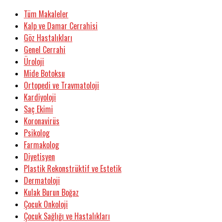
Tüm Makaleler
Kalp ve Damar Cerrahisi
Göz Hastalıkları
Genel Cerrahi
Üroloji
Mide Botoksu
Ortopedi ve Travmatoloji
Kardiyoloji
Saç Ekimi
Koronavirüs
Psikolog
Farmakolog
Diyetisyen
Plastik Rekonstrüktif ve Estetik
Dermatoloji
Kulak Burun Boğaz
Çocuk Onkoloji
Çocuk Sağlığı ve Hastalıkları