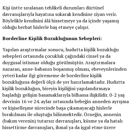
Kişi üstte sıralanan tehlikeli durumları dürtüsel
davranışlarıyla hayatına sokarak kendisine ziyan verir.
Böylelikle kendisini âlâ hissetmeye ya da içinde yaşamış
olduğu berbat hislerle baş etmeye çalışır.
Borderline Kişilik Bozukluğunun Sebepleri:
Yapılan araştırmalar sonucu, hudutta kişilik bozukluğu
sebepleri ortasında çocukluk çağındaki cinsel ya da
duygusal istismar olduğu görülmüştür. Araştırmalara
nazaran, anne-babanın boşanmış olması, ebeveynlerinden
yeteri kadar ilgi görememe de borderline kişilik
bozukluğuna değerli ölçü de yer hazırlamaktadır. Hudutta
kişilik bozukluğun, bireyin kişiliğini yapılandırmaya
başladığı gelişim basamaklarıyla bilhassa ilişkilidir. 0-2 yaş
devrinin 16 ve 24. aylar ortasında bebeğin anneden ayrışma
ve kişiselleşme sürecinde başa çıkamayacağı hislerle
bırakılması ile oluştuğu bilinmektedir. Örneğin, annenin
(bakım verenin) tutarsız davranışları, küsme ya da hatalı
hissettirme davranışları, ihmal ya da işgal etme üzere