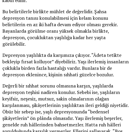
kabul edilir.
Bu belirtilerle birlikte mühlet de değerlidir. Şahsa
depresyon tanısı konulabilmesi için kelam konusu
belirtilerin en az iki hafta devam ediyor olması gerekir.
Bayanlarda görülme oranı yüksek olmakla birlikte,
depresyon, çocukluktan yaşlılığa kadar her yaşta
görülebilir.
Depresyon yaşlılıkta da karşımıza çıkıyor. “Âdeta tetikte
bekleyip fırsat kolluyor” diyebiliriz. Yaşı ilerlemiş insanların
çoklukla birden fazla hastalığı vardır. Bunlara bir de
depresyon eklenince, kişinin sıhhati güzelce bozulur.
Değerli bir sıhhat sorunu olmasına karşın, yaşlılarda
depresyon teşhisi nadiren konulur. Sebebi ise, yaşlıların
keyifsiz, neşesiz, mutsuz, sakin olmalarının olağan
karşılanması, şikâyetlerinin yaşlılıktan ileri geldiği niyetidir.
Öbür bir sebep ise, yaşlı depresyonunda “bedensel
şikâyetlerin” ön plânda olmasıdır. Yaşı ilerlemiş beşerler,
genelde ruh hâllerinden bahsetmezler. Hatta ruh hâlleri
sorulduğunda karşılık vermezler. Ellerini sallayarak, “Boş