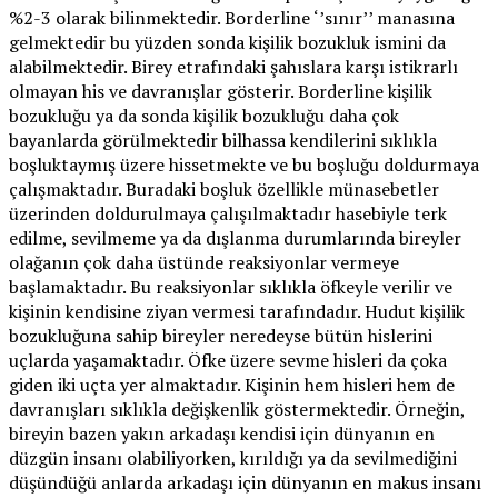
%2-3 olarak bilinmektedir. Borderline ‘’sınır’’ manasına
gelmektedir bu yüzden sonda kişilik bozukluk ismini da
alabilmektedir. Birey etrafındaki şahıslara karşı istikrarlı
olmayan his ve davranışlar gösterir. Borderline kişilik
bozukluğu ya da sonda kişilik bozukluğu daha çok
bayanlarda görülmektedir bilhassa kendilerini sıklıkla
boşluktaymış üzere hissetmekte ve bu boşluğu doldurmaya
çalışmaktadır. Buradaki boşluk özellikle münasebetler
üzerinden doldurulmaya çalışılmaktadır hasebiyle terk
edilme, sevilmeme ya da dışlanma durumlarında bireyler
olağanın çok daha üstünde reaksiyonlar vermeye
başlamaktadır. Bu reaksiyonlar sıklıkla öfkeyle verilir ve
kişinin kendisine ziyan vermesi tarafındadır. Hudut kişilik
bozukluğuna sahip bireyler neredeyse bütün hislerini
uçlarda yaşamaktadır. Öfke üzere sevme hisleri da çoka
giden iki uçta yer almaktadır. Kişinin hem hisleri hem de
davranışları sıklıkla değişkenlik göstermektedir. Örneğin,
bireyin bazen yakın arkadaşı kendisi için dünyanın en
düzgün insanı olabiliyorken, kırıldığı ya da sevilmediğini
düşündüğü anlarda arkadaşı için dünyanın en makus insanı