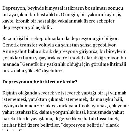
Depresyon, beyinde kimyasal istikrarın bozulması sonucu
ortaya çıkan bir hastalıktır. Örneğin, bir yakının kaybı, iş
kaybı, kronik bir hastalığa yakalanmak üzere sebepler
depresyona yol açabilir.
Bazen kişi bir sebep olmadan da depresyona girebiliyor.
Genetik transfer yoluyla da şahıstan şahsa geçebiliyor.
Anne yahut baba sık sık depresyona giriyorsa, bu bireylerin
çocukları bunu yaşayarak ve rol model alarak öğreniyor, bu
manada “Genetik bir yatkınlık olduğu için görülme ihtimâli
biraz daha yüksek” diyebiliriz.
Depresyonun belirtileri nelerdir?
Kişinin olağanda severek ve isteyerek yaptığı bir işi yapmak
istememesi, yataktan çıkmak istememek, daima uyku hâli,
uykuya dalmada zorluk çekmek yahut çok uyumak, çok yeme
yahut iştahsızlık, daima yorgunluk hissi, konuşmada yahut
hareketlerde yavaşlama, değersizlik ve hatalı hissetmek,
intihar fikri üzere belirtiler, “depresyon belirtisi” olarak