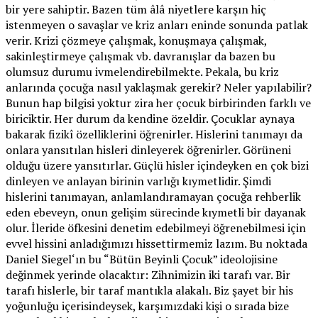
bir yere sahiptir. Bazen tüm âlâ niyetlere karşın hiç
istenmeyen o savaşlar ve kriz anları eninde sonunda patlak
verir. Krizi çözmeye çalışmak, konuşmaya çalışmak,
sakinleştirmeye çalışmak vb. davranışlar da bazen bu
olumsuz durumu ivmelendirebilmekte. Pekala, bu kriz
anlarında çocuğa nasıl yaklaşmak gerekir? Neler yapılabilir?
Bunun hap bilgisi yoktur zira her çocuk birbirinden farklı ve
biriciktir. Her durum da kendine özeldir. Çocuklar aynaya
bakarak fizikî özelliklerini öğrenirler. Hislerini tanımayı da
onlara yansıtılan hisleri dinleyerek öğrenirler. Görüneni
olduğu üzere yansıtırlar. Güçlü hisler içindeyken en çok bizi
dinleyen ve anlayan birinin varlığı kıymetlidir. Şimdi
hislerini tanımayan, anlamlandıramayan çocuğa rehberlik
eden ebeveyn, onun gelişim sürecinde kıymetli bir dayanak
olur. İleride öfkesini denetim edebilmeyi öğrenebilmesi için
evvel hissini anladığımızı hissettirmemiz lazım. Bu noktada
Daniel Siegel‘ın bu “Bütün Beyinli Çocuk” ideolojisine
değinmek yerinde olacaktır: Zihnimizin iki tarafı var. Bir
tarafı hislerle, bir taraf mantıkla alakalı. Biz şayet bir his
yoğunluğu içerisindeysek, karşımızdaki kişi o sırada bize