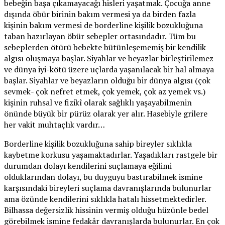
bebeğin başa çıkamayacağı hisleri yaşatmak. Çocuğa anne
dışında öbür birinin bakım vermesi ya da birden fazla
kişinin bakım vermesi de borderline kişilik bozukluğuna
taban hazırlayan öbür sebepler ortasındadır. Tüm bu
sebeplerden ötürü bebekte bütünleşememiş bir kendilik
algısı oluşmaya başlar. Siyahlar ve beyazlar birleştirilemez
ve dünya iyi-kötü üzere uçlarda yaşanılacak bir hal almaya
başlar. Siyahlar ve beyazların olduğu bir dünya algısı (çok
sevmek- çok nefret etmek, çok yemek, çok az yemek vs.)
kişinin ruhsal ve fizikî olarak sağlıklı yaşayabilmenin
önünde büyük bir pürüz olarak yer alır. Hasebiyle grilere
her vakit muhtaçlık vardır…
Borderline kişilik bozukluğuna sahip bireyler sıklıkla
kaybetme korkusu yaşamaktadırlar. Yaşadıkları rastgele bir
durumdan dolayı kendilerini suçlamaya eğilimi
olduklarından dolayı, bu duyguyu bastırabilmek ismine
karşısındaki bireyleri suçlama davranışlarında bulunurlar
ama özünde kendilerini sıklıkla hatalı hissetmektedirler.
Bilhassa değersizlik hissinin vermiş olduğu hüzünle bedel
görebilmek ismine fedakâr davranışlarda bulunurlar. En çok