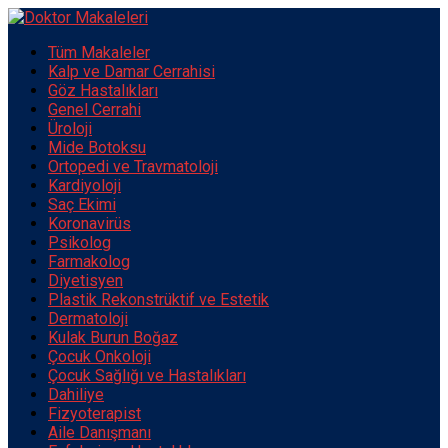
Tüm Makaleler
Kalp ve Damar Cerrahisi
Göz Hastalıkları
Genel Cerrahi
Üroloji
Mide Botoksu
Ortopedi ve Travmatoloji
Kardiyoloji
Saç Ekimi
Koronavirüs
Psikolog
Farmakolog
Diyetisyen
Plastik Rekonstrüktif ve Estetik
Dermatoloji
Kulak Burun Boğaz
Çocuk Onkoloji
Çocuk Sağlığı ve Hastalıkları
Dahiliye
Fizyoterapist
Aile Danışmanı